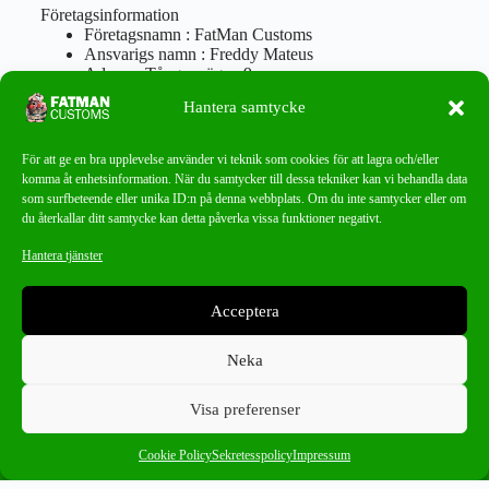
Företagsinformation
Företagsnamn : FatMan Customs
Ansvarigs namn : Freddy Mateus
Adress : Tångenvägen 9
Postnr : 417 46 Göteborg
Hantera samtycke
Tel : 0762919666
Orgnr : 870310-5018
info@fatmancustoms.se
För att ge en bra upplevelse använder vi teknik som cookies för att lagra och/eller
Mån – Fre 10:00 – 18:00
komma åt enhetsinformation. När du samtycker till dessa tekniker kan vi behandla data
Lör -11:00 – 15:00
som surfbeteende eller unika ID:n på denna webbplats. Om du inte samtycker eller om
du återkallar ditt samtycke kan detta påverka vissa funktioner negativt.
Nyhetsbrev
Hantera tjänster
Missa aldrig ett bra erbjudande!
Acceptera
PRENUMERERA
Neka
Visa preferenser
0
Pol-skor
×
Cookie Policy
Sekretesspolicy
Impressum