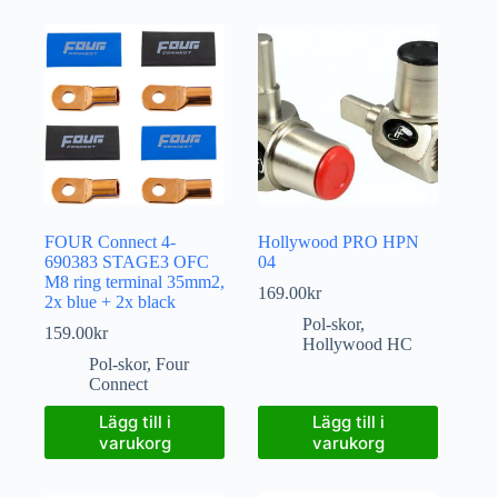
FOUR Connect 4-
Hollywood PRO HPN
690383 STAGE3 OFC
04
M8 ring terminal 35mm2,
169.00
kr
2x blue + 2x black
Pol-skor
,
159.00
kr
Hollywood HC
Pol-skor
,
Four
Connect
Lägg till i
Lägg till i
varukorg
varukorg