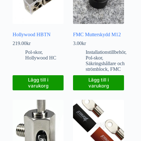
Hollywood HBTN
FMC Mutterskydd M12
219.00
kr
3.00
kr
Pol-skor
,
Installationstillbehör
,
Hollywood HC
Pol-skor
,
Säkringshållare och
strömblock
,
FMC
Lägg till i
Lägg till i
varukorg
varukorg