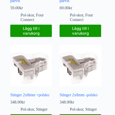
parvis
parvis
59.00
kr
69.00
kr
Pol-skor
,
Four
Pol-skor
,
Four
Connect
Connect
Lägg till i
Lägg till i
varukorg
varukorg
Stinger 2x8mm +polsko
Stinger 2x8mm -polsko
348.00
kr
348.00
kr
Pol-skor
,
Stinger
Pol-skor
,
Stinger