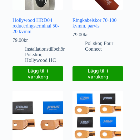
Hollywood HRD04
Ringkabelskor 70-100
reduceringsterminal 50-
kvmm, parvis
20 kvmm
79.00
kr
79.00
kr
Pol-skor
,
Four
Installationstillbehör
,
Connect
Pol-skor
,
Hollywood HC
Lägg till i
Lägg till i
varukorg
varukorg