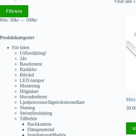
Visar alla 1
Filtrera
Pris:
30kr
—
100kr
Produktkategorier
För bilen
Utförsäljning!
24v
Baselement
Baslådor
Bilvård
LED-lampor
Montering
Högtalare
Huvudenheter
Mini
Ljudprocessor/lågnivåomvandlare
Slutsteg
30.0
Strömförsörjning
Tillbehör
Backkamera
V
Dämpmaterial
Installationstillbehör