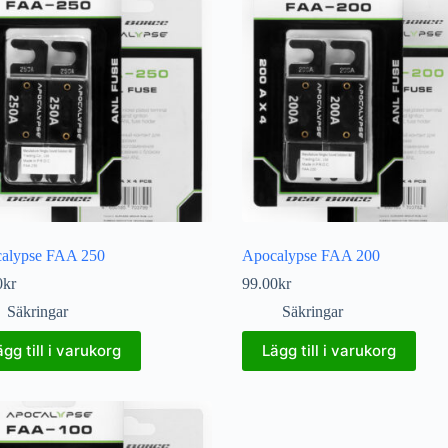
alypse FAA 250
Apocalypse FAA 200
0
kr
99.00
kr
Säkringar
Säkringar
ägg till i varukorg
Lägg till i varukorg