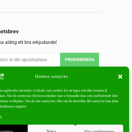
etsbrev
a aldrig ett bra erbjudande!
PRENUMERERA
Hantera samtycke
bra upplevelse använder vi teknik som cookies för att lagra och/eller komma åt
ion. När du samtycker till dessa tekniker kan vi behandla data som surfbeteende eller
denna webbplats. Om du inte samtycker eller om du återkallar ditt samtycke kan detta
funktioner negativt.
er
ceptera
Neka
Visa preferenser