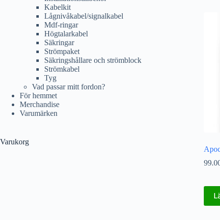
Kabelkit
Lågnivåkabel/signalkabel
Mdf-ringar
Högtalarkabel
Säkringar
Strömpaket
Säkringshållare och strömblock
Strömkabel
Tyg
Vad passar mitt fordon?
För hemmet
Merchandise
Varumärken
Varukorg
Apoc
99.0
L