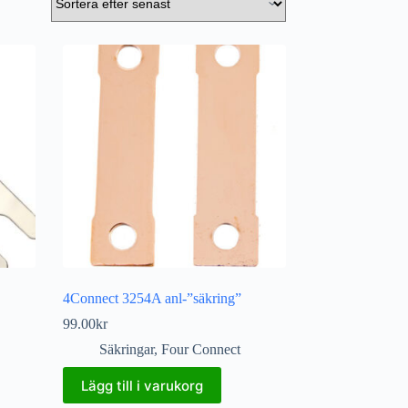
4Connect 3254A anl-”säkring”
99.00
kr
Säkringar
,
Four Connect
Lägg till i varukorg