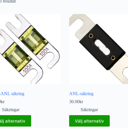
3 resultat
-ANL säkring
ANL-säkring
0
kr
30.00
kr
Säkringar
Säkringar
älj alternativ
Välj alternativ