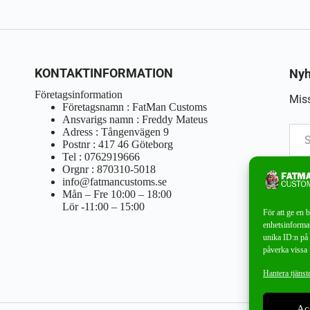
KONTAKTINFORMATION
Nyh
Företagsinformation
Miss
Företagsnamn : FatMan Customs
Ansvarigs namn : Freddy Mateus
Adress : Tångenvägen 9
Postnr : 417 46 Göteborg
Tel : 0762919666
Orgnr : 870310-5018
info@fatmancustoms.se
Mån – Fre 10:00 – 18:00
Lör -11:00 – 15:00
För att ge en 
enhetsinformat
unika ID:n på 
påverka vissa 
Hantera tjänst
Ac