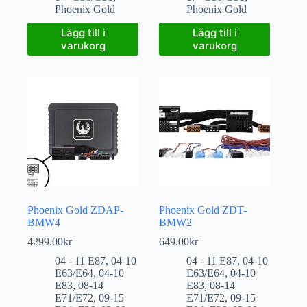
Phoenix Gold
Phoenix Gold
Lägg till i
Lägg till i
varukorg
varukorg
Phoenix Gold ZDAP-
Phoenix Gold ZDT-
BMW4
BMW2
4299.00
kr
649.00
kr
04 - 11 E87
,
04-10
04 - 11 E87
,
04-10
E63/E64
,
04-10
E63/E64
,
04-10
E83
,
08-14
E83
,
08-14
E71/E72
,
09-15
E71/E72
,
09-15