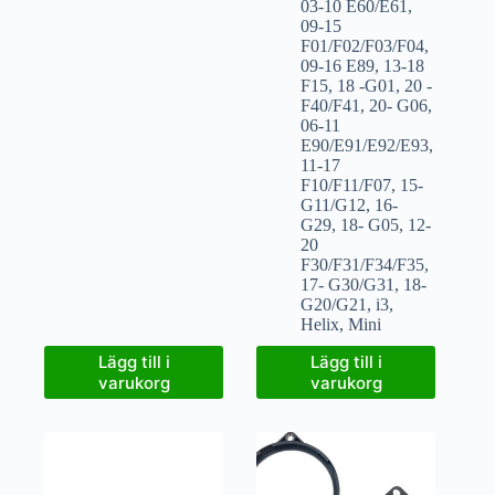
03-10 E60/E61
,
09-15
F01/F02/F03/F04
,
09-16 E89
,
13-18
F15
,
18 -G01
,
20 -
F40/F41
,
20- G06
,
06-11
E90/E91/E92/E93
,
11-17
F10/F11/F07
,
15-
G11/G12
,
16-
G29
,
18- G05
,
12-
20
F30/F31/F34/F35
,
17- G30/G31
,
18-
G20/G21
,
i3
,
Helix
,
Mini
Lägg till i
Lägg till i
varukorg
varukorg