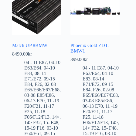
Match UP 8BMW
Phoenix Gold ZDT-
BMW1
8490.00
kr
399.00
kr
04 - 11 E87
,
04-10
E63/E64
,
04-10
04 - 11 E87
,
04-10
E83
,
08-14
E63/E64
,
04-10
E71/E72
,
09-15
E83
,
08-14
E84
,
F26
,
02-08
E71/E72
,
09-15
E65/E66/E67/E68
,
E84
,
F26
,
02-08
03-08 E85/E86
,
E65/E66/E67/E68
,
06-13 E70
,
11 -19
03-08 E85/E86
,
F20/F21
,
11-17
06-13 E70
,
11 -19
F25
,
11-18
F20/F21
,
11-17
F06/F12/F13
,
14>
,
F25
,
11-18
14> F32
,
15- F48
,
F06/F12/F13
,
14>
,
15-19 F16
,
03-10
14> F32
,
15- F48
,
E60/E61
,
09-15
15-19 F16
,
03-10