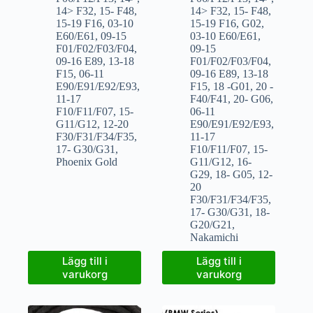
14> F32
,
15- F48
,
14> F32
,
15- F48
,
15-19 F16
,
03-10
15-19 F16
,
G02
,
E60/E61
,
09-15
03-10 E60/E61
,
F01/F02/F03/F04
,
09-15
09-16 E89
,
13-18
F01/F02/F03/F04
,
F15
,
06-11
09-16 E89
,
13-18
E90/E91/E92/E93
,
F15
,
18 -G01
,
20 -
11-17
F40/F41
,
20- G06
,
F10/F11/F07
,
15-
06-11
G11/G12
,
12-20
E90/E91/E92/E93
,
F30/F31/F34/F35
,
11-17
17- G30/G31
,
F10/F11/F07
,
15-
Phoenix Gold
G11/G12
,
16-
G29
,
18- G05
,
12-
20
F30/F31/F34/F35
,
17- G30/G31
,
18-
G20/G21
,
Nakamichi
Lägg till i
Lägg till i
varukorg
varukorg