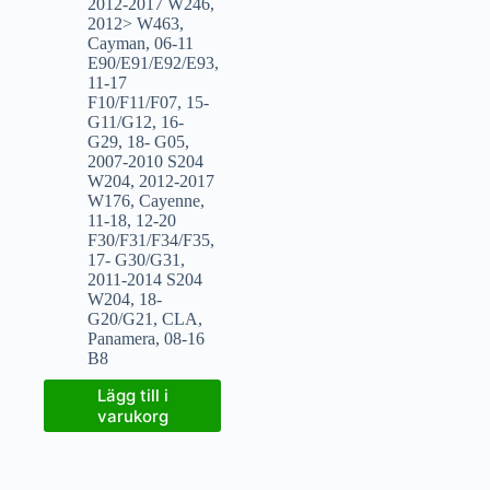
2012-2017 W246
,
2012> W463
,
Cayman
,
06-11
E90/E91/E92/E93
,
11-17
F10/F11/F07
,
15-
G11/G12
,
16-
G29
,
18- G05
,
2007-2010 S204
W204
,
2012-2017
W176
,
Cayenne
,
11-18
,
12-20
F30/F31/F34/F35
,
17- G30/G31
,
2011-2014 S204
W204
,
18-
G20/G21
,
CLA
,
Panamera
,
08-16
B8
Lägg till i
varukorg