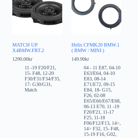
MATCH UP
Helix CFMK20 BMW.1
X4BMW.FRT.2
( BMW / MINI )
1290.00
kr
149.90
kr
11 -19 F20/F21
,
04 - 11 E87
,
04-10
15- F48
,
12-20
E63/E64
,
04-10
F30/F31/F34/F35
,
E83
,
08-14
17- G30/G31
,
E71/E72
,
09-15
Match
E84
,
18- G15
,
F26
,
02-08
E65/E66/E67/E68
,
06-13 E70
,
11 -19
F20/F21
,
11-17
F25
,
11-18
F06/F12/F13
,
14>
,
14> F32
,
15- F48
,
15-19 F16
,
G02
,