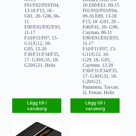
F01/F02/F03/F04
,
10 E60/E61
,
09-15
13-18 F15
,
18 -
F01/F02/F03/F04
,
G01
,
20- G06
,
06-
09-16 E89
,
13-18
11
F15
,
18 -G01
,
20 -
E90/E91/E92/E93
,
F40/F41
,
20- G06
,
11-17
Cayman
,
06-11
F10/F11/F07
,
15-
E90/E91/E92/E93
,
G11/G12
,
18-
11-17
G05
,
12-20
F10/F11/F07
,
15-
F30/F31/F34/F35
,
G11/G12
,
16-
17- G30/G31
,
18-
G29
,
18- G05
,
G20/G21
,
Helix
Cayenne
,
12-20
F30/F31/F34/F35
,
17- G30/G31
,
18-
G20/G21
,
Panamera
,
Taycan
,
i3
,
Ferrari
,
Helix
Lägg till i
Lägg till i
varukorg
varukorg