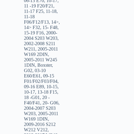
06-13 E70
,
10-17
,
11 -19 F20/F21
,
11-17 F25
,
11-18
,
11-18
F06/F12/F13
,
14>
,
14> F32
,
15- F48
,
15-19 F16
,
2000-
2004 S203 W203
,
2002-2008 S211
W211
,
2005-2011
W169 2DIN
,
2005-2011 W245
1DIN
,
Boxster
,
G02
,
03-10
E60/E61
,
09-15
F01/F02/F03/F04
,
09-16 E89
,
10-15
,
10-17
,
13-18 F15
,
18 -G01
,
20 -
F40/F41
,
20- G06
,
2004-2007 S203
W203
,
2005-2011
W169 1DIN
,
2009-2016 S212
W212 V212
,