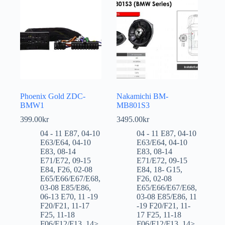
Phoenix Gold ZDC-
Nakamichi BM-
BMW1
MB801S3
399.00
kr
3495.00
kr
04 - 11 E87
,
04-10
04 - 11 E87
,
04-10
E63/E64
,
04-10
E63/E64
,
04-10
E83
,
08-14
E83
,
08-14
E71/E72
,
09-15
E71/E72
,
09-15
E84
,
F26
,
02-08
E84
,
18- G15
,
E65/E66/E67/E68
,
F26
,
02-08
03-08 E85/E86
,
E65/E66/E67/E68
,
06-13 E70
,
11 -19
03-08 E85/E86
,
11
F20/F21
,
11-17
-19 F20/F21
,
11-
F25
,
11-18
17 F25
,
11-18
F06/F12/F13
,
14>
,
F06/F12/F13
,
14>
,