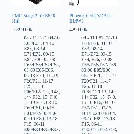
FMC Stage 2 för S676
Phoenix Gold ZDAP-
Hifi
BMW3
16990.00
kr
4299.00
kr
04 - 11 E87
,
04-10
04 - 11 E87
,
04-10
E63/E64
,
04-10
E63/E64
,
04-10
E83
,
08-14
E83
,
08-14
E71/E72
,
09-15
E71/E72
,
09-15
E84
,
F26
,
02-08
E84
,
F26
,
02-08
E65/E66/E67/E68
,
E65/E66/E67/E68
,
03-08 E85/E86
,
03-08 E85/E86
,
06-13 E70
,
11 -19
06-13 E70
,
11 -19
F20/F21
,
11-17
F20/F21
,
11-17
F25
,
11-18
F25
,
11-18
F06/F12/F13
,
14>
,
F06/F12/F13
,
14>
,
14> F32
,
15- F48
,
14> F32
,
15- F48
,
15-19 F16
,
03-10
15-19 F16
,
03-10
E60/E61
,
09-15
E60/E61
,
09-15
F01/F02/F03/F04
,
F01/F02/F03/F04
,
09-16 E89
,
13-18
09-16 E89
,
13-18
F15
,
06-11
F15
,
06-11
E90/E91/E92/E93
,
E90/E91/E92/E93
,