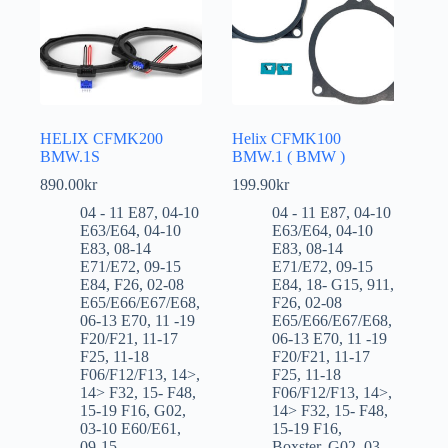
HELIX CFMK200
Helix CFMK100
BMW.1S
BMW.1 ( BMW )
890.00
kr
199.90
kr
04 - 11 E87
,
04-10
04 - 11 E87
,
04-10
E63/E64
,
04-10
E63/E64
,
04-10
E83
,
08-14
E83
,
08-14
E71/E72
,
09-15
E71/E72
,
09-15
E84
,
F26
,
02-08
E84
,
18- G15
,
911
,
E65/E66/E67/E68
,
F26
,
02-08
06-13 E70
,
11 -19
E65/E66/E67/E68
,
F20/F21
,
11-17
06-13 E70
,
11 -19
F25
,
11-18
F20/F21
,
11-17
F06/F12/F13
,
14>
,
F25
,
11-18
14> F32
,
15- F48
,
F06/F12/F13
,
14>
,
15-19 F16
,
G02
,
14> F32
,
15- F48
,
03-10 E60/E61
,
15-19 F16
,
09-15
Boxster
,
G02
,
03-