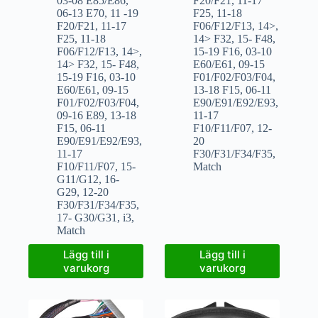
03-08 E85/E86
,
F20/F21
,
11-17
06-13 E70
,
11 -19
F25
,
11-18
F20/F21
,
11-17
F06/F12/F13
,
14>
,
F25
,
11-18
14> F32
,
15- F48
,
F06/F12/F13
,
14>
,
15-19 F16
,
03-10
14> F32
,
15- F48
,
E60/E61
,
09-15
15-19 F16
,
03-10
F01/F02/F03/F04
,
E60/E61
,
09-15
13-18 F15
,
06-11
F01/F02/F03/F04
,
E90/E91/E92/E93
,
09-16 E89
,
13-18
11-17
F15
,
06-11
F10/F11/F07
,
12-
E90/E91/E92/E93
,
20
11-17
F30/F31/F34/F35
,
F10/F11/F07
,
15-
Match
G11/G12
,
16-
G29
,
12-20
F30/F31/F34/F35
,
17- G30/G31
,
i3
,
Match
Lägg till i
Lägg till i
varukorg
varukorg