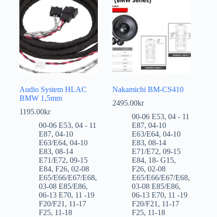
Audio System HLAC
Nakamichi BM-CS410
BMW 1,5mm
2495.00
kr
1195.00
kr
00-06 E53
,
04 - 11
00-06 E53
,
04 - 11
E87
,
04-10
E87
,
04-10
E63/E64
,
04-10
E63/E64
,
04-10
E83
,
08-14
E83
,
08-14
E71/E72
,
09-15
E71/E72
,
09-15
E84
,
18- G15
,
E84
,
F26
,
02-08
F26
,
02-08
E65/E66/E67/E68
,
E65/E66/E67/E68
,
03-08 E85/E86
,
03-08 E85/E86
,
06-13 E70
,
11 -19
06-13 E70
,
11 -19
F20/F21
,
11-17
F20/F21
,
11-17
F25
,
11-18
F25
,
11-18