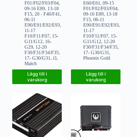
F01/F02/F03/F04
,
E60/E61
,
09-15
09-16 E89
,
13-18
F01/F02/F03/F04
,
F15
,
20 - F40/F41
,
09-16 E89
,
13-18
06-11
F15
,
06-11
E90/E91/E92/E93
,
E90/E91/E92/E93
,
11-17
11-17
F10/F11/F07
,
15-
F10/F11/F07
,
15-
G11/G12
,
16-
G11/G12
,
12-20
G29
,
12-20
F30/F31/F34/F35
,
F30/F31/F34/F35
,
17- G30/G31
,
17- G30/G31
,
i3
,
Phoenix Gold
Match
Lägg till i
Lägg till i
varukorg
varukorg