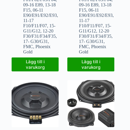
09-16 E89
,
13-18
09-16 E89
,
13-18
F15
,
06-11
F15
,
06-11
E90/E91/E92/E93
,
E90/E91/E92/E93
,
11-17
11-17
F10/F11/F07
,
15-
F10/F11/F07
,
15-
G11/G12
,
12-20
G11/G12
,
12-20
F30/F31/F34/F35
,
F30/F31/F34/F35
,
17- G30/G31
,
17- G30/G31
,
FMC
,
Phoenix
FMC
,
Phoenix
Gold
Gold
Lägg till i
Lägg till i
varukorg
varukorg