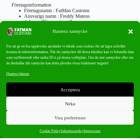
Företagsinformation
Företagsnamn : FatMan Customs
Ansvarigs namn : Freddy Mateus
Adress : Tångenvägen 9
Postnr : 417 46 Göteborg
Hantera samtycke
Tel : 0762919666
Orgnr : 870310-5018
info@fatmancustoms.se
För att ge en bra upplevelse använder vi teknik som cookies för att lagra och/eller
Mån – Fre 10:00 – 18:00
komma åt enhetsinformation. När du samtycker till dessa tekniker kan vi behandla data
Lör -11:00 – 15:00
som surfbeteende eller unika ID:n på denna webbplats. Om du inte samtycker eller om
du återkallar ditt samtycke kan detta påverka vissa funktioner negativt.
Nyhetsbrev
Hantera tjänster
Missa aldrig ett bra erbjudande!
Acceptera
PRENUMERERA
Neka
Visa preferenser
0
11 -19 F20/F21
×
Cookie Policy
Sekretesspolicy
Impressum