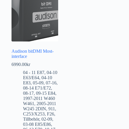
Audison bitDMI Most-
interface
6990.00
kr
04 - 11 E87
,
04-10
E63/E64
,
04-10
E83
,
05-09
,
07-16
,
08-14 E71/E72
,
08-17
,
09-15 E84
,
1997-2011 W460
W461
,
2005-2011
W245 2DIN
,
911
,
C253/X253
,
F26
,
Tillbehör
,
02-09
,
03-08 E85/E86
,