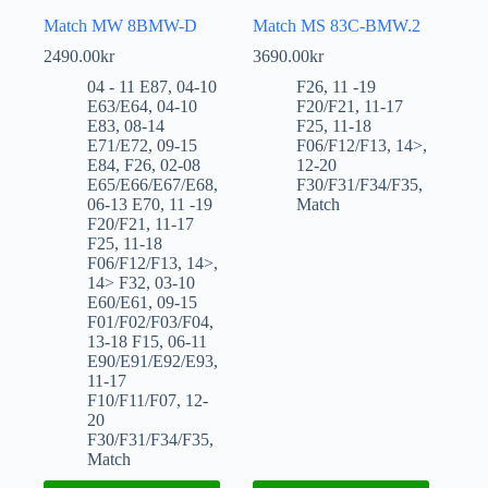
Match MW 8BMW-D
Match MS 83C-BMW.2
2490.00
kr
3690.00
kr
04 - 11 E87
,
04-10
F26
,
11 -19
E63/E64
,
04-10
F20/F21
,
11-17
E83
,
08-14
F25
,
11-18
E71/E72
,
09-15
F06/F12/F13
,
14>
,
E84
,
F26
,
02-08
12-20
E65/E66/E67/E68
,
F30/F31/F34/F35
,
06-13 E70
,
11 -19
Match
F20/F21
,
11-17
F25
,
11-18
F06/F12/F13
,
14>
,
14> F32
,
03-10
E60/E61
,
09-15
F01/F02/F03/F04
,
13-18 F15
,
06-11
E90/E91/E92/E93
,
11-17
F10/F11/F07
,
12-
20
F30/F31/F34/F35
,
Match