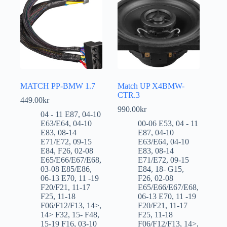
MATCH PP-BMW 1.7
Match UP X4BMW-
CTR.3
449.00
kr
990.00
kr
04 - 11 E87
,
04-10
E63/E64
,
04-10
00-06 E53
,
04 - 11
E83
,
08-14
E87
,
04-10
E71/E72
,
09-15
E63/E64
,
04-10
E84
,
F26
,
02-08
E83
,
08-14
E65/E66/E67/E68
,
E71/E72
,
09-15
03-08 E85/E86
,
E84
,
18- G15
,
06-13 E70
,
11 -19
F26
,
02-08
F20/F21
,
11-17
E65/E66/E67/E68
,
F25
,
11-18
06-13 E70
,
11 -19
F06/F12/F13
,
14>
,
F20/F21
,
11-17
14> F32
,
15- F48
,
F25
,
11-18
15-19 F16
,
03-10
F06/F12/F13
,
14>
,