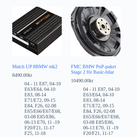
Match UP 8BMW mk2
FMC BMW PnP-paket
Stage 2 för Basic-bilar
8490.00
kr
10490.00
kr
04 - 11 E87
,
04-10
E63/E64
,
04-10
04 - 11 E87
,
04-10
E83
,
08-14
E63/E64
,
04-10
E71/E72
,
09-15
E83
,
08-14
E84
,
F26
,
02-08
E71/E72
,
09-15
E65/E66/E67/E68
,
E84
,
F26
,
02-08
03-08 E85/E86
,
E65/E66/E67/E68
,
06-13 E70
,
11 -19
03-08 E85/E86
,
F20/F21
,
11-17
06-13 E70
,
11 -19
F25
,
11-18
F20/F21
,
11-17