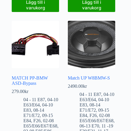
Lägg till i
Lägg till i
varukorg
varukorg
MATCH PP-BMW
Match UP W8BMW-S
ASD-Bypass
2490.00
kr
279.00
kr
04 - 11 E87
,
04-10
04 - 11 E87
,
04-10
E63/E64
,
04-10
E63/E64
,
04-10
E83
,
08-14
E83
,
08-14
E71/E72
,
09-15
E71/E72
,
09-15
E84
,
F26
,
02-08
E84
,
F26
,
02-08
E65/E66/E67/E68
,
E65/E66/E67/E68
,
06-13 E70
,
11 -19