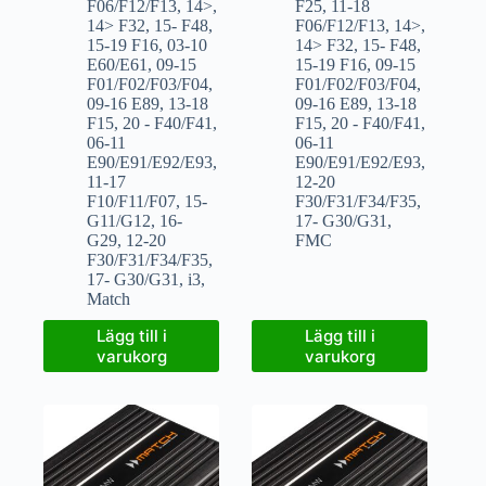
F06/F12/F13
,
14>
,
F25
,
11-18
14> F32
,
15- F48
,
F06/F12/F13
,
14>
,
15-19 F16
,
03-10
14> F32
,
15- F48
,
E60/E61
,
09-15
15-19 F16
,
09-15
F01/F02/F03/F04
,
F01/F02/F03/F04
,
09-16 E89
,
13-18
09-16 E89
,
13-18
F15
,
20 - F40/F41
,
F15
,
20 - F40/F41
,
06-11
06-11
E90/E91/E92/E93
,
E90/E91/E92/E93
,
11-17
12-20
F10/F11/F07
,
15-
F30/F31/F34/F35
,
G11/G12
,
16-
17- G30/G31
,
G29
,
12-20
FMC
F30/F31/F34/F35
,
17- G30/G31
,
i3
,
Match
Lägg till i
Lägg till i
varukorg
varukorg