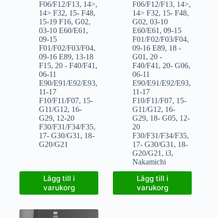
F06/F12/F13
,
14>
,
F06/F12/F13
,
14>
,
14> F32
,
15- F48
,
14> F32
,
15- F48
,
15-19 F16
,
G02
,
G02
,
03-10
03-10 E60/E61
,
E60/E61
,
09-15
09-15
F01/F02/F03/F04
,
F01/F02/F03/F04
,
09-16 E89
,
18 -
09-16 E89
,
13-18
G01
,
20 -
F15
,
20 - F40/F41
,
F40/F41
,
20- G06
,
06-11
06-11
E90/E91/E92/E93
,
E90/E91/E92/E93
,
11-17
11-17
F10/F11/F07
,
15-
F10/F11/F07
,
15-
G11/G12
,
16-
G11/G12
,
16-
G29
,
12-20
G29
,
18- G05
,
12-
F30/F31/F34/F35
,
20
17- G30/G31
,
18-
F30/F31/F34/F35
,
G20/G21
17- G30/G31
,
18-
G20/G21
,
i3
,
Nakamichi
Lägg till i
Lägg till i
varukorg
varukorg