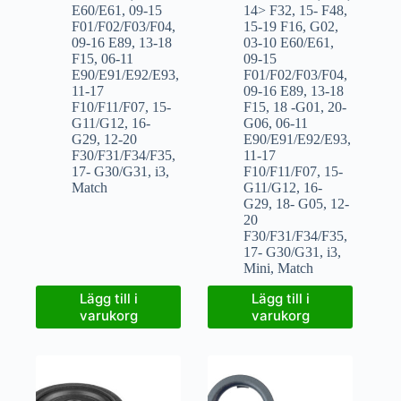
E60/E61
,
09-15
14> F32
,
15- F48
,
F01/F02/F03/F04
,
15-19 F16
,
G02
,
09-16 E89
,
13-18
03-10 E60/E61
,
F15
,
06-11
09-15
E90/E91/E92/E93
,
F01/F02/F03/F04
,
11-17
09-16 E89
,
13-18
F10/F11/F07
,
15-
F15
,
18 -G01
,
20-
G11/G12
,
16-
G06
,
06-11
G29
,
12-20
E90/E91/E92/E93
,
F30/F31/F34/F35
,
11-17
17- G30/G31
,
i3
,
F10/F11/F07
,
15-
Match
G11/G12
,
16-
G29
,
18- G05
,
12-
20
F30/F31/F34/F35
,
17- G30/G31
,
i3
,
Mini
,
Match
Lägg till i
Lägg till i
varukorg
varukorg