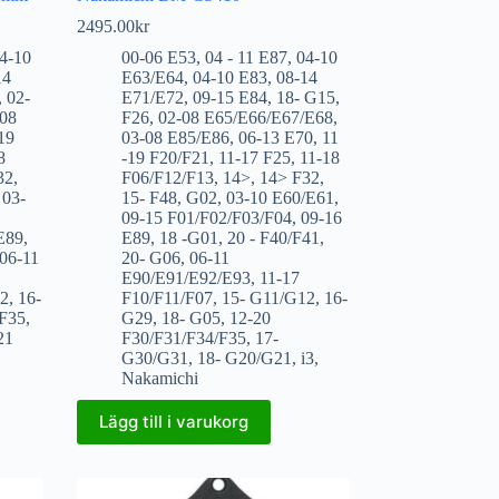
2495.00
kr
4-10
00-06 E53
,
04 - 11 E87
,
04-10
14
E63/E64
,
04-10 E83
,
08-14
,
02-
E71/E72
,
09-15 E84
,
18- G15
,
-08
F26
,
02-08 E65/E66/E67/E68
,
19
03-08 E85/E86
,
06-13 E70
,
11
8
-19 F20/F21
,
11-17 F25
,
11-18
32
,
F06/F12/F13
,
14>
,
14> F32
,
,
03-
15- F48
,
G02
,
03-10 E60/E61
,
09-15 F01/F02/F03/F04
,
09-16
E89
,
E89
,
18 -G01
,
20 - F40/F41
,
06-11
20- G06
,
06-11
E90/E91/E92/E93
,
11-17
12
,
16-
F10/F11/F07
,
15- G11/G12
,
16-
/F35
,
G29
,
18- G05
,
12-20
21
F30/F31/F34/F35
,
17-
G30/G31
,
18- G20/G21
,
i3
,
Nakamichi
Lägg till i varukorg