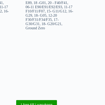
41
,
E89
,
18 -G01
,
20 - F40/F41
,
11-17
06-11 E90/E91/E92/E93
,
11-17
12
,
16-
F10/F11/F07
,
15- G11/G12
,
16-
G29
,
18- G05
,
12-20
F30/F31/F34/F35
,
17-
G30/G31
,
18- G20/G21
,
Ground Zero
Lägg till i varukorg