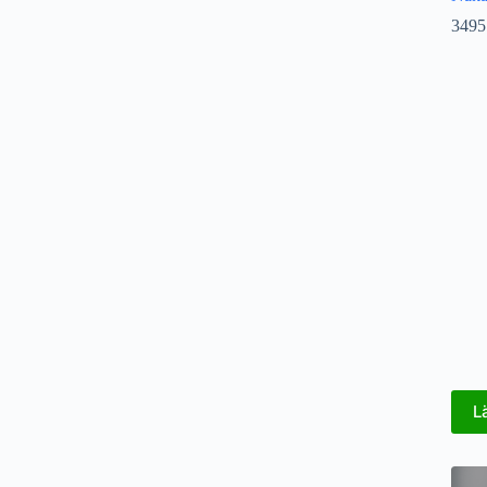
3495
L