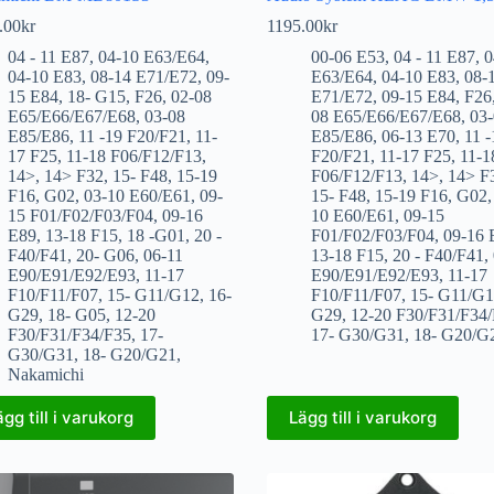
.00
kr
1195.00
kr
04 - 11 E87
,
04-10 E63/E64
,
00-06 E53
,
04 - 11 E87
,
0
04-10 E83
,
08-14 E71/E72
,
09-
E63/E64
,
04-10 E83
,
08-
15 E84
,
18- G15
,
F26
,
02-08
E71/E72
,
09-15 E84
,
F26
E65/E66/E67/E68
,
03-08
08 E65/E66/E67/E68
,
03
E85/E86
,
11 -19 F20/F21
,
11-
E85/E86
,
06-13 E70
,
11 -
17 F25
,
11-18 F06/F12/F13
,
F20/F21
,
11-17 F25
,
11-1
14>
,
14> F32
,
15- F48
,
15-19
F06/F12/F13
,
14>
,
14> F
F16
,
G02
,
03-10 E60/E61
,
09-
15- F48
,
15-19 F16
,
G02
15 F01/F02/F03/F04
,
09-16
10 E60/E61
,
09-15
E89
,
13-18 F15
,
18 -G01
,
20 -
F01/F02/F03/F04
,
09-16 
F40/F41
,
20- G06
,
06-11
13-18 F15
,
20 - F40/F41
,
E90/E91/E92/E93
,
11-17
E90/E91/E92/E93
,
11-17
F10/F11/F07
,
15- G11/G12
,
16-
F10/F11/F07
,
15- G11/G
G29
,
18- G05
,
12-20
G29
,
12-20 F30/F31/F34
F30/F31/F34/F35
,
17-
17- G30/G31
,
18- G20/G
G30/G31
,
18- G20/G21
,
Nakamichi
ägg till i varukorg
Lägg till i varukorg