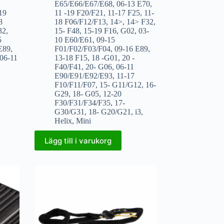
E65/E66/E67/E68
,
06-13 E70
,
19
11 -19 F20/F21
,
11-17 F25
,
11-
8
18 F06/F12/F13
,
14>
,
14> F32
,
32
,
15- F48
,
15-19 F16
,
G02
,
03-
5
10 E60/E61
,
09-15
E89
,
F01/F02/F03/F04
,
09-16 E89
,
06-11
13-18 F15
,
18 -G01
,
20 -
F40/F41
,
20- G06
,
06-11
E90/E91/E92/E93
,
11-17
F10/F11/F07
,
15- G11/G12
,
16-
G29
,
18- G05
,
12-20
F30/F31/F34/F35
,
17-
G30/G31
,
18- G20/G21
,
i3
,
Helix
,
Mini
Lägg till i varukorg