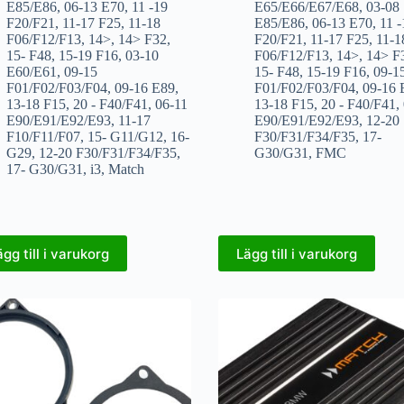
E85/E86
,
06-13 E70
,
11 -19
E65/E66/E67/E68
,
03-08
F20/F21
,
11-17 F25
,
11-18
E85/E86
,
06-13 E70
,
11 -
F06/F12/F13
,
14>
,
14> F32
,
F20/F21
,
11-17 F25
,
11-1
15- F48
,
15-19 F16
,
03-10
F06/F12/F13
,
14>
,
14> F
E60/E61
,
09-15
15- F48
,
15-19 F16
,
09-1
F01/F02/F03/F04
,
09-16 E89
,
F01/F02/F03/F04
,
09-16 
13-18 F15
,
20 - F40/F41
,
06-11
13-18 F15
,
20 - F40/F41
,
E90/E91/E92/E93
,
11-17
E90/E91/E92/E93
,
12-20
F10/F11/F07
,
15- G11/G12
,
16-
F30/F31/F34/F35
,
17-
G29
,
12-20 F30/F31/F34/F35
,
G30/G31
,
FMC
17- G30/G31
,
i3
,
Match
ägg till i varukorg
Lägg till i varukorg