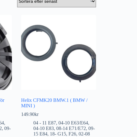
ör
Helix CFMK20 BMW.1 ( BMW /
MINI )
149.90
kr
64
,
04 - 11 E87
,
04-10 E63/E64
,
2
,
09-
04-10 E83
,
08-14 E71/E72
,
09-
15 E84
,
18- G15
,
F26
,
02-08