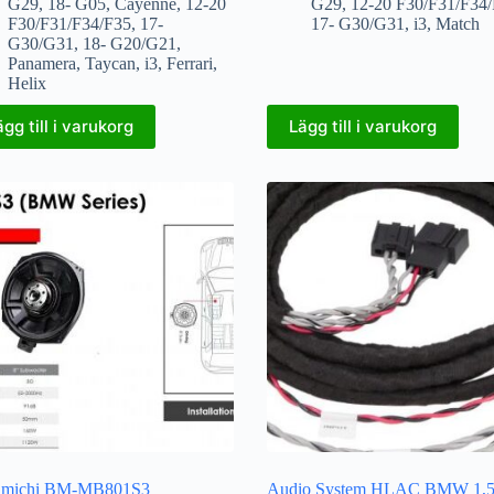
G29
,
18- G05
,
Cayenne
,
12-20
G29
,
12-20 F30/F31/F34
F30/F31/F34/F35
,
17-
17- G30/G31
,
i3
,
Match
G30/G31
,
18- G20/G21
,
Panamera
,
Taycan
,
i3
,
Ferrari
,
Helix
ägg till i varukorg
Lägg till i varukorg
amichi BM-MB801S3
Audio System HLAC BMW 1,