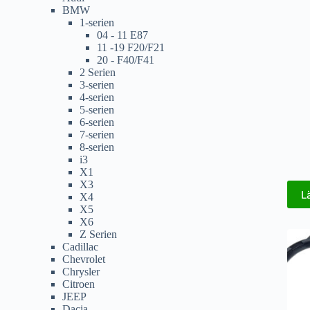
BMW
1-serien
04 - 11 E87
11 -19 F20/F21
20 - F40/F41
2 Serien
3-serien
4-serien
5-serien
6-serien
7-serien
8-serien
i3
X1
X3
L
X4
X5
X6
Z Serien
Cadillac
Chevrolet
Chrysler
Citroen
JEEP
Dacia