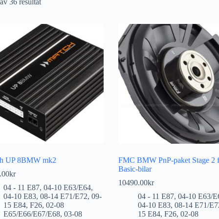
av 36 resultat
ch UP 8BMW mk2
FMC BMW PnP-paket Stage 2 f
Basic-bilar
.00
kr
10490.00
kr
04 - 11 E87
,
04-10 E63/E64
,
04-10 E83
,
08-14 E71/E72
,
09-
04 - 11 E87
,
04-10 E63/E
15 E84
,
F26
,
02-08
04-10 E83
,
08-14 E71/E7
E65/E66/E67/E68
,
03-08
15 E84
,
F26
,
02-08