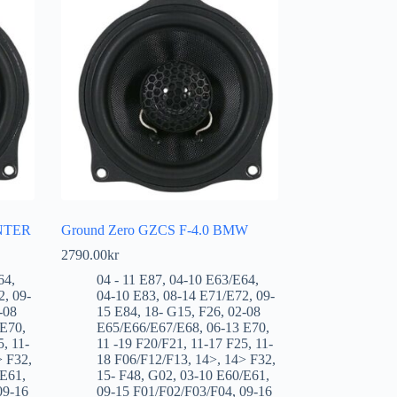
NTER
Ground Zero GZCS F-4.0 BMW
2790.00
kr
64
,
04 - 11 E87
,
04-10 E63/E64
,
2
,
09-
04-10 E83
,
08-14 E71/E72
,
09-
-08
15 E84
,
18- G15
,
F26
,
02-08
 E70
,
E65/E66/E67/E68
,
06-13 E70
,
5
,
11-
11 -19 F20/F21
,
11-17 F25
,
11-
> F32
,
18 F06/F12/F13
,
14>
,
14> F32
,
/E61
,
15- F48
,
G02
,
03-10 E60/E61
,
09-16
09-15 F01/F02/F03/F04
,
09-16