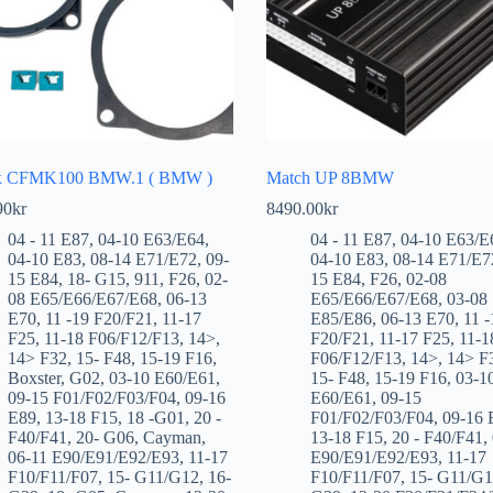
ix CFMK100 BMW.1 ( BMW )
Match UP 8BMW
90
kr
8490.00
kr
04 - 11 E87
,
04-10 E63/E64
,
04 - 11 E87
,
04-10 E63/E
04-10 E83
,
08-14 E71/E72
,
09-
04-10 E83
,
08-14 E71/E7
15 E84
,
18- G15
,
911
,
F26
,
02-
15 E84
,
F26
,
02-08
08 E65/E66/E67/E68
,
06-13
E65/E66/E67/E68
,
03-08
E70
,
11 -19 F20/F21
,
11-17
E85/E86
,
06-13 E70
,
11 -
F25
,
11-18 F06/F12/F13
,
14>
,
F20/F21
,
11-17 F25
,
11-1
14> F32
,
15- F48
,
15-19 F16
,
F06/F12/F13
,
14>
,
14> F
Boxster
,
G02
,
03-10 E60/E61
,
15- F48
,
15-19 F16
,
03-1
09-15 F01/F02/F03/F04
,
09-16
E60/E61
,
09-15
E89
,
13-18 F15
,
18 -G01
,
20 -
F01/F02/F03/F04
,
09-16 
F40/F41
,
20- G06
,
Cayman
,
13-18 F15
,
20 - F40/F41
,
06-11 E90/E91/E92/E93
,
11-17
E90/E91/E92/E93
,
11-17
F10/F11/F07
,
15- G11/G12
,
16-
F10/F11/F07
,
15- G11/G