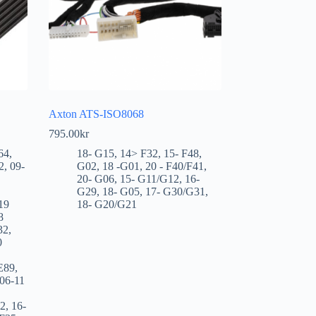
Axton ATS-ISO8068
795.00
kr
64
,
18- G15
,
14> F32
,
15- F48
,
2
,
09-
G02
,
18 -G01
,
20 - F40/F41
,
20- G06
,
15- G11/G12
,
16-
G29
,
18- G05
,
17- G30/G31
,
19
18- G20/G21
8
32
,
0
E89
,
06-11
12
,
16-