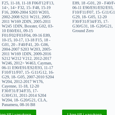
F25
,
11-18
,
11-18 F06/F12/F13
,
E89
,
18 -G01
,
20 - F40/F
14>
,
14> F32
,
15- F48
,
15-19
06-11 E90/E91/E92/E93
,
F16
,
2000-2004 S203 W203
,
F10/F11/F07
,
15- G11/G
2002-2008 S211 W211
,
2005-
G29
,
18- G05
,
12-20
2011 W169 2DIN
,
2005-2011
F30/F31/F34/F35
,
17-
W245 1DIN
,
Boxster
,
G02
,
03-
G30/G31
,
18- G20/G21
,
10 E60/E61
,
09-15
Ground Zero
F01/F02/F03/F04
,
09-16 E89
,
10-15
,
10-17
,
13-18 F15
,
18 -
G01
,
20 - F40/F41
,
20- G06
,
2004-2007 S203 W203
,
2005-
2011 W169 1DIN
,
2009-2016
S212 W212 V212
,
2012-2017
W246
,
2012> W463
,
Cayman
,
06-11 E90/E91/E92/E93
,
11-17
F10/F11/F07
,
15- G11/G12
,
16-
G29
,
18- G05
,
2007-2010 S204
W204
,
2012-2017 W176
,
Cayenne
,
11-18
,
12-20
F30/F31/F34/F35
,
17-
G30/G31
,
2011-2014 S204
W204
,
18- G20/G21
,
CLA
,
Panamera
,
08-16 B8
ägg till i varukorg
Lägg till i varukorg