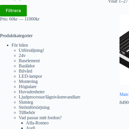
Visar 1–27 
Filtrera
Pris:
60kr
—
11000kr
Produktkategorier
För bilen
Utförsäljning!
24v
Baselement
Baslådor
Bilvård
LED-lampor
Montering
Högtalare
Huvudenheter
Mat
Ljudprocessor/lågnivåomvandlare
Slutsteg
8490
Strömförsörjning
Tillbehör
Vad passar mitt fordon?
Alfa-Romeo
Audi