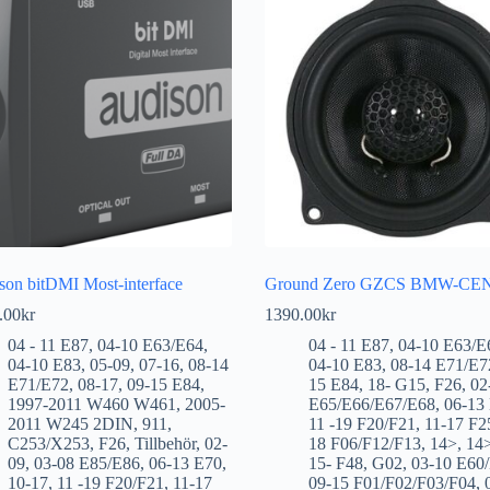
son bitDMI Most-interface
Ground Zero GZCS BMW-CE
.00
kr
1390.00
kr
04 - 11 E87
,
04-10 E63/E64
,
04 - 11 E87
,
04-10 E63/E
04-10 E83
,
05-09
,
07-16
,
08-14
04-10 E83
,
08-14 E71/E7
E71/E72
,
08-17
,
09-15 E84
,
15 E84
,
18- G15
,
F26
,
02
1997-2011 W460 W461
,
2005-
E65/E66/E67/E68
,
06-13
2011 W245 2DIN
,
911
,
11 -19 F20/F21
,
11-17 F2
C253/X253
,
F26
,
Tillbehör
,
02-
18 F06/F12/F13
,
14>
,
14
09
,
03-08 E85/E86
,
06-13 E70
,
15- F48
,
G02
,
03-10 E60
10-17
,
11 -19 F20/F21
,
11-17
09-15 F01/F02/F03/F04
,