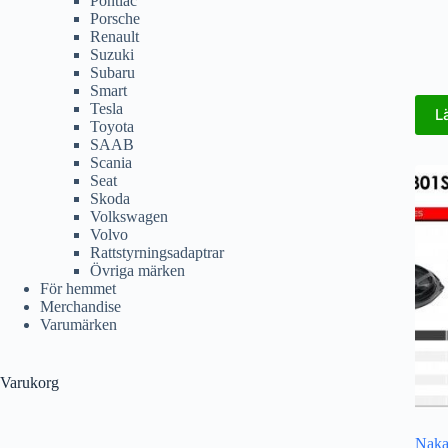
Pontiac
Porsche
Renault
Suzuki
Subaru
Smart
Tesla
L
Toyota
SAAB
Scania
Seat
Skoda
Volkswagen
Volvo
Rattstyrningsadaptrar
Övriga märken
För hemmet
Merchandise
Varumärken
Varukorg
Nak