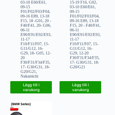
03-10 E60/E61
,
15-19 F16
,
G02
,
09-15
03-10 E60/E61
,
F01/F02/F03/F04
,
09-15
09-16 E89
,
13-18
F01/F02/F03/F04
,
F15
,
18 -G01
,
20 -
09-16 E89
,
13-18
F40/F41
,
20- G06
,
F15
,
20 - F40/F41
,
06-11
06-11
E90/E91/E92/E93
,
E90/E91/E92/E93
,
11-17
11-17
F10/F11/F07
,
15-
F10/F11/F07
,
15-
G11/G12
,
16-
G11/G12
,
16-
G29
,
18- G05
,
12-
G29
,
12-20
20
F30/F31/F34/F35
,
F30/F31/F34/F35
,
17- G30/G31
,
18-
17- G30/G31
,
18-
G20/G21
G20/G21
,
Nakamichi
Lägg till i
Lägg till i
varukorg
varukorg