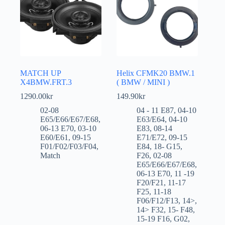
MATCH UP
Helix CFMK20 BMW.1
X4BMW.FRT.3
( BMW / MINI )
1290.00
kr
149.90
kr
02-08
04 - 11 E87
,
04-10
E65/E66/E67/E68
,
E63/E64
,
04-10
06-13 E70
,
03-10
E83
,
08-14
E60/E61
,
09-15
E71/E72
,
09-15
F01/F02/F03/F04
,
E84
,
18- G15
,
Match
F26
,
02-08
E65/E66/E67/E68
,
06-13 E70
,
11 -19
F20/F21
,
11-17
F25
,
11-18
F06/F12/F13
,
14>
,
14> F32
,
15- F48
,
15-19 F16
,
G02
,