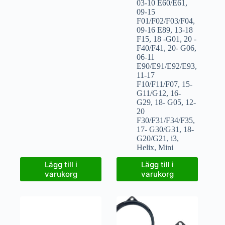
03-10 E60/E61
,
09-15
F01/F02/F03/F04
,
09-16 E89
,
13-18
F15
,
18 -G01
,
20 -
F40/F41
,
20- G06
,
06-11
E90/E91/E92/E93
,
11-17
F10/F11/F07
,
15-
G11/G12
,
16-
G29
,
18- G05
,
12-
20
F30/F31/F34/F35
,
17- G30/G31
,
18-
G20/G21
,
i3
,
Helix
,
Mini
Lägg till i
Lägg till i
varukorg
varukorg