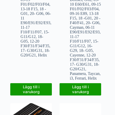
F01/F02/F03/F04
,
10 E60/E61
,
09-15
13-18 F15
,
18 -
F01/F02/F03/F04
,
G01
,
20- G06
,
06-
09-16 E89
,
13-18
11
F15
,
18 -G01
,
20 -
E90/E91/E92/E93
,
F40/F41
,
20- G06
,
11-17
Cayman
,
06-11
F10/F11/F07
,
15-
E90/E91/E92/E93
,
G11/G12
,
18-
11-17
G05
,
12-20
F10/F11/F07
,
15-
F30/F31/F34/F35
,
G11/G12
,
16-
17- G30/G31
,
18-
G29
,
18- G05
,
G20/G21
,
Helix
Cayenne
,
12-20
F30/F31/F34/F35
,
17- G30/G31
,
18-
G20/G21
,
Panamera
,
Taycan
,
i3
,
Ferrari
,
Helix
Lägg till i
Lägg till i
varukorg
varukorg