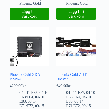
Phoenix Gold
Phoenix Gold
Lägg till i
Lägg till i
varukorg
varukorg
Phoenix Gold ZDAP-
Phoenix Gold ZDT-
BMW4
BMW2
4299.00
kr
649.00
kr
04 - 11 E87
,
04-10
04 - 11 E87
,
04-10
E63/E64
,
04-10
E63/E64
,
04-10
E83
,
08-14
E83
,
08-14
E71/E72
,
09-15
E71/E72
,
09-15