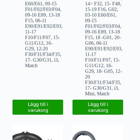
E60/E61
,
09-15
14> F32
,
15- F48
,
F01/F02/F03/F04
,
15-19 F16
,
G02
,
09-16 E89
,
13-18
03-10 E60/E61
,
F15
,
06-11
09-15
E90/E91/E92/E93
,
F01/F02/F03/F04
,
11-17
09-16 E89
,
13-18
F10/F11/F07
,
15-
F15
,
18 -G01
,
20-
G11/G12
,
16-
G06
,
06-11
G29
,
12-20
E90/E91/E92/E93
,
F30/F31/F34/F35
,
11-17
17- G30/G31
,
i3
,
F10/F11/F07
,
15-
Match
G11/G12
,
16-
G29
,
18- G05
,
12-
20
F30/F31/F34/F35
,
17- G30/G31
,
i3
,
Mini
,
Match
Lägg till i
Lägg till i
varukorg
varukorg