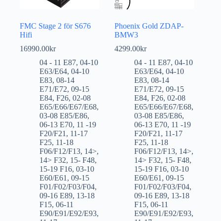
FMC Stage 2 för S676
Phoenix Gold ZDAP-
Hifi
BMW3
16990.00
kr
4299.00
kr
04 - 11 E87
,
04-10
04 - 11 E87
,
04-10
E63/E64
,
04-10
E63/E64
,
04-10
E83
,
08-14
E83
,
08-14
E71/E72
,
09-15
E71/E72
,
09-15
E84
,
F26
,
02-08
E84
,
F26
,
02-08
E65/E66/E67/E68
,
E65/E66/E67/E68
,
03-08 E85/E86
,
03-08 E85/E86
,
06-13 E70
,
11 -19
06-13 E70
,
11 -19
F20/F21
,
11-17
F20/F21
,
11-17
F25
,
11-18
F25
,
11-18
F06/F12/F13
,
14>
,
F06/F12/F13
,
14>
,
14> F32
,
15- F48
,
14> F32
,
15- F48
,
15-19 F16
,
03-10
15-19 F16
,
03-10
E60/E61
,
09-15
E60/E61
,
09-15
F01/F02/F03/F04
,
F01/F02/F03/F04
,
09-16 E89
,
13-18
09-16 E89
,
13-18
F15
,
06-11
F15
,
06-11
E90/E91/E92/E93
,
E90/E91/E92/E93
,