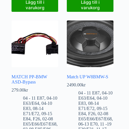
Lägg till i
Lägg till i
varukorg
varukorg
MATCH PP-BMW
Match UP W8BMW-S
ASD-Bypass
2490.00
kr
279.00
kr
04 - 11 E87
,
04-10
04 - 11 E87
,
04-10
E63/E64
,
04-10
E63/E64
,
04-10
E83
,
08-14
E83
,
08-14
E71/E72
,
09-15
E71/E72
,
09-15
E84
,
F26
,
02-08
E84
,
F26
,
02-08
E65/E66/E67/E68
,
E65/E66/E67/E68
,
06-13 E70
,
11 -19