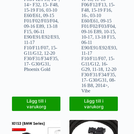
14> F32
,
15- F48
,
F06/F12/F13
,
15-
15-19 F16
,
03-10
F48
,
15-19 F16
,
E60/E61
,
09-15
16-
,
03-10
F01/F02/F03/F04
,
E60/E61
,
09-15
09-16 E89
,
13-18
F01/F02/F03/F04
,
F15
,
06-11
09-16 E89
,
10-15
,
E90/E91/E92/E93
,
10-17
,
13-18 F15
,
11-17
06-11
F10/F11/F07
,
15-
E90/E91/E92/E93
,
G11/G12
,
12-20
11-17
F30/F31/F34/F35
,
F10/F11/F07
,
15-
17- G30/G31
,
G11/G12
,
16-
Phoenix Gold
G29
,
11-18
,
12-20
F30/F31/F34/F35
,
17- G30/G31
,
08-
16 B8
,
2014>
,
Vibe
Lägg till i
Lägg till i
varukorg
varukorg