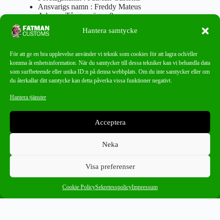
Ansvarigs namn : Freddy Mateus
Adress : Tångenvägen 9
Postnr : 417 46 Göteborg
Hantera samtycke
Tel : 0762919666
Orgnr : 870310-5018
info@fatmancustoms.se
För att ge en bra upplevelse använder vi teknik som cookies för att lagra och/eller
Mån – Fre 10:00 – 18:00
komma åt enhetsinformation. När du samtycker till dessa tekniker kan vi behandla data
Lör -11:00 – 15:00
som surfbeteende eller unika ID:n på denna webbplats. Om du inte samtycker eller om
du återkallar ditt samtycke kan detta påverka vissa funktioner negativt.
Nyhetsbrev
Hantera tjänster
Missa aldrig ett bra erbjudande!
Acceptera
PRENUMERERA
Neka
Visa preferenser
0
02-08 E65/E66/E67/E68
×
Cookie Policy
Sekretesspolicy
Impressum
Ångra ditt köp