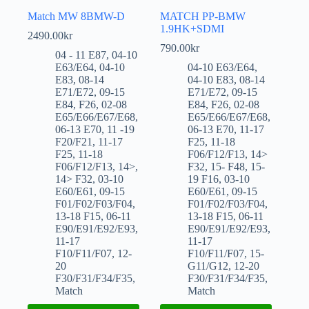
Match MW 8BMW-D
MATCH PP-BMW
1.9HK+SDMI
2490.00
kr
790.00
kr
04 - 11 E87
,
04-10
E63/E64
,
04-10
04-10 E63/E64
,
E83
,
08-14
04-10 E83
,
08-14
E71/E72
,
09-15
E71/E72
,
09-15
E84
,
F26
,
02-08
E84
,
F26
,
02-08
E65/E66/E67/E68
,
E65/E66/E67/E68
,
06-13 E70
,
11 -19
06-13 E70
,
11-17
F20/F21
,
11-17
F25
,
11-18
F25
,
11-18
F06/F12/F13
,
14>
F06/F12/F13
,
14>
,
F32
,
15- F48
,
15-
14> F32
,
03-10
19 F16
,
03-10
E60/E61
,
09-15
E60/E61
,
09-15
F01/F02/F03/F04
,
F01/F02/F03/F04
,
13-18 F15
,
06-11
13-18 F15
,
06-11
E90/E91/E92/E93
,
E90/E91/E92/E93
,
11-17
11-17
F10/F11/F07
,
12-
F10/F11/F07
,
15-
20
G11/G12
,
12-20
F30/F31/F34/F35
,
F30/F31/F34/F35
,
Match
Match