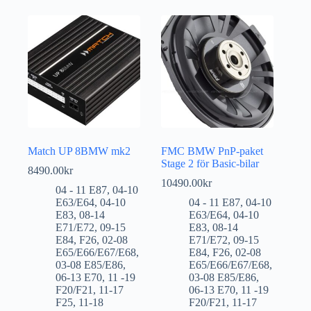
Match UP 8BMW mk2
FMC BMW PnP-paket
Stage 2 för Basic-bilar
8490.00
kr
10490.00
kr
04 - 11 E87
,
04-10
E63/E64
,
04-10
04 - 11 E87
,
04-10
E83
,
08-14
E63/E64
,
04-10
E71/E72
,
09-15
E83
,
08-14
E84
,
F26
,
02-08
E71/E72
,
09-15
E65/E66/E67/E68
,
E84
,
F26
,
02-08
03-08 E85/E86
,
E65/E66/E67/E68
,
06-13 E70
,
11 -19
03-08 E85/E86
,
F20/F21
,
11-17
06-13 E70
,
11 -19
F25
,
11-18
F20/F21
,
11-17