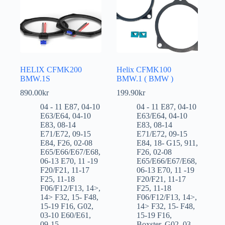
HELIX CFMK200
Helix CFMK100
BMW.1S
BMW.1 ( BMW )
890.00
kr
199.90
kr
04 - 11 E87
,
04-10
04 - 11 E87
,
04-10
E63/E64
,
04-10
E63/E64
,
04-10
E83
,
08-14
E83
,
08-14
E71/E72
,
09-15
E71/E72
,
09-15
E84
,
F26
,
02-08
E84
,
18- G15
,
911
,
E65/E66/E67/E68
,
F26
,
02-08
06-13 E70
,
11 -19
E65/E66/E67/E68
,
F20/F21
,
11-17
06-13 E70
,
11 -19
F25
,
11-18
F20/F21
,
11-17
F06/F12/F13
,
14>
,
F25
,
11-18
14> F32
,
15- F48
,
F06/F12/F13
,
14>
,
15-19 F16
,
G02
,
14> F32
,
15- F48
,
03-10 E60/E61
,
15-19 F16
,
09-15
Boxster
,
G02
,
03-