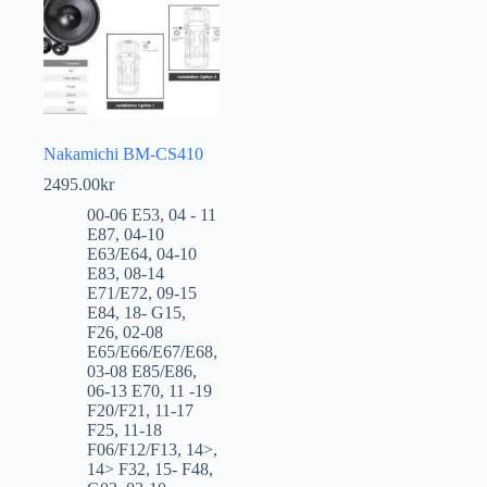
Nakamichi BM-CS410
2495.00
kr
00-06 E53
,
04 - 11
E87
,
04-10
E63/E64
,
04-10
E83
,
08-14
E71/E72
,
09-15
E84
,
18- G15
,
F26
,
02-08
E65/E66/E67/E68
,
03-08 E85/E86
,
06-13 E70
,
11 -19
F20/F21
,
11-17
F25
,
11-18
F06/F12/F13
,
14>
,
14> F32
,
15- F48
,