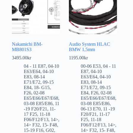
Nakamichi BM-
Audio System HLAC
MB801S3
BMW 1,5mm
3495.00
kr
1195.00
kr
04 - 11 E87
,
04-10
00-06 E53
,
04 - 11
E63/E64
,
04-10
E87
,
04-10
E83
,
08-14
E63/E64
,
04-10
E71/E72
,
09-15
E83
,
08-14
E84
,
18- G15
,
E71/E72
,
09-15
F26
,
02-08
E84
,
F26
,
02-08
E65/E66/E67/E68
,
E65/E66/E67/E68
,
03-08 E85/E86
,
11
03-08 E85/E86
,
-19 F20/F21
,
11-
06-13 E70
,
11 -19
17 F25
,
11-18
F20/F21
,
11-17
F06/F12/F13
,
14>
,
F25
,
11-18
14> F32
,
15- F48
,
F06/F12/F13
,
14>
,
15-19 F16
,
G02
,
14> F32
,
15- F48
,