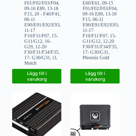
F01/F02/F03/F04
,
E60/E61
,
09-15
09-16 E89
,
13-18
F01/F02/F03/F04
,
F15
,
20 - F40/F41
,
09-16 E89
,
13-18
06-11
F15
,
06-11
E90/E91/E92/E93
,
E90/E91/E92/E93
,
11-17
11-17
F10/F11/F07
,
15-
F10/F11/F07
,
15-
G11/G12
,
16-
G11/G12
,
12-20
G29
,
12-20
F30/F31/F34/F35
,
F30/F31/F34/F35
,
17- G30/G31
,
17- G30/G31
,
i3
,
Phoenix Gold
Match
Lägg till i
Lägg till i
varukorg
varukorg