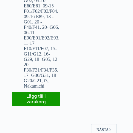
G02
,
03-10
E60/E61
,
09-15
F01/F02/F03/F04
,
09-16 E89
,
18 -
G01
,
20 -
F40/F41
,
20- G06
,
06-11
E90/E91/E92/E93
,
11-17
F10/F11/F07
,
15-
G11/G12
,
16-
G29
,
18- G05
,
12-
20
F30/F31/F34/F35
,
17- G30/G31
,
18-
G20/G21
,
i3
,
Nakamichi
Lägg till i
varukorg
NÄSTA