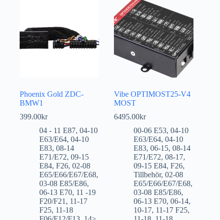
Phoenix Gold ZDC-
Vibe OPTIMOST25-V4
BMW1
MOST
399.00
kr
6495.00
kr
04 - 11 E87
,
04-10
00-06 E53
,
04-10
E63/E64
,
04-10
E63/E64
,
04-10
E83
,
08-14
E83
,
06-15
,
08-14
E71/E72
,
09-15
E71/E72
,
08-17
,
E84
,
F26
,
02-08
09-15 E84
,
F26
,
E65/E66/E67/E68
,
Tillbehör
,
02-08
03-08 E85/E86
,
E65/E66/E67/E68
,
06-13 E70
,
11 -19
03-08 E85/E86
,
F20/F21
,
11-17
06-13 E70
,
06-14
,
F25
,
11-18
10-17
,
11-17 F25
,
F06/F12/F13
,
14>
,
11-18
,
11-18