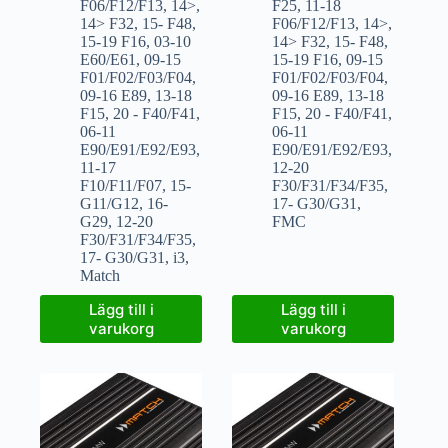
F06/F12/F13
,
14>
,
F25
,
11-18
14> F32
,
15- F48
,
F06/F12/F13
,
14>
,
15-19 F16
,
03-10
14> F32
,
15- F48
,
E60/E61
,
09-15
15-19 F16
,
09-15
F01/F02/F03/F04
,
F01/F02/F03/F04
,
09-16 E89
,
13-18
09-16 E89
,
13-18
F15
,
20 - F40/F41
,
F15
,
20 - F40/F41
,
06-11
06-11
E90/E91/E92/E93
,
E90/E91/E92/E93
,
11-17
12-20
F10/F11/F07
,
15-
F30/F31/F34/F35
,
G11/G12
,
16-
17- G30/G31
,
G29
,
12-20
FMC
F30/F31/F34/F35
,
17- G30/G31
,
i3
,
Match
Lägg till i
Lägg till i
varukorg
varukorg