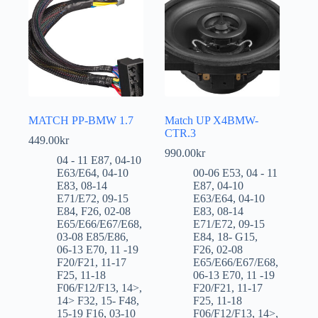
MATCH PP-BMW 1.7
Match UP X4BMW-
CTR.3
449.00
kr
990.00
kr
04 - 11 E87
,
04-10
E63/E64
,
04-10
00-06 E53
,
04 - 11
E83
,
08-14
E87
,
04-10
E71/E72
,
09-15
E63/E64
,
04-10
E84
,
F26
,
02-08
E83
,
08-14
E65/E66/E67/E68
,
E71/E72
,
09-15
03-08 E85/E86
,
E84
,
18- G15
,
06-13 E70
,
11 -19
F26
,
02-08
F20/F21
,
11-17
E65/E66/E67/E68
,
F25
,
11-18
06-13 E70
,
11 -19
F06/F12/F13
,
14>
,
F20/F21
,
11-17
14> F32
,
15- F48
,
F25
,
11-18
15-19 F16
,
03-10
F06/F12/F13
,
14>
,