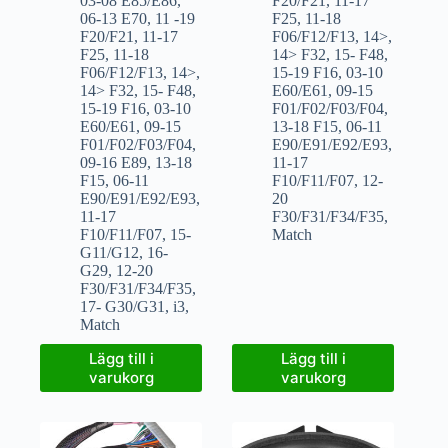
03-08 E85/E86
,
F20/F21
,
11-17
06-13 E70
,
11 -19
F25
,
11-18
F20/F21
,
11-17
F06/F12/F13
,
14>
,
F25
,
11-18
14> F32
,
15- F48
,
F06/F12/F13
,
14>
,
15-19 F16
,
03-10
14> F32
,
15- F48
,
E60/E61
,
09-15
15-19 F16
,
03-10
F01/F02/F03/F04
,
E60/E61
,
09-15
13-18 F15
,
06-11
F01/F02/F03/F04
,
E90/E91/E92/E93
,
09-16 E89
,
13-18
11-17
F15
,
06-11
F10/F11/F07
,
12-
E90/E91/E92/E93
,
20
11-17
F30/F31/F34/F35
,
F10/F11/F07
,
15-
Match
G11/G12
,
16-
G29
,
12-20
F30/F31/F34/F35
,
17- G30/G31
,
i3
,
Match
Lägg till i
Lägg till i
varukorg
varukorg