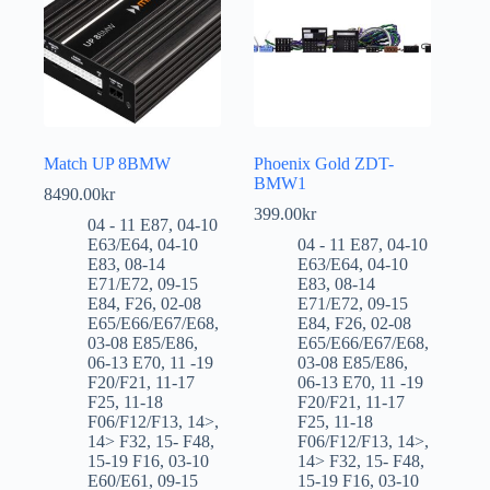
Match UP 8BMW
Phoenix Gold ZDT-
BMW1
8490.00
kr
399.00
kr
04 - 11 E87
,
04-10
E63/E64
,
04-10
04 - 11 E87
,
04-10
E83
,
08-14
E63/E64
,
04-10
E71/E72
,
09-15
E83
,
08-14
E84
,
F26
,
02-08
E71/E72
,
09-15
E65/E66/E67/E68
,
E84
,
F26
,
02-08
03-08 E85/E86
,
E65/E66/E67/E68
,
06-13 E70
,
11 -19
03-08 E85/E86
,
F20/F21
,
11-17
06-13 E70
,
11 -19
F25
,
11-18
F20/F21
,
11-17
F06/F12/F13
,
14>
,
F25
,
11-18
14> F32
,
15- F48
,
F06/F12/F13
,
14>
,
15-19 F16
,
03-10
14> F32
,
15- F48
,
E60/E61
,
09-15
15-19 F16
,
03-10