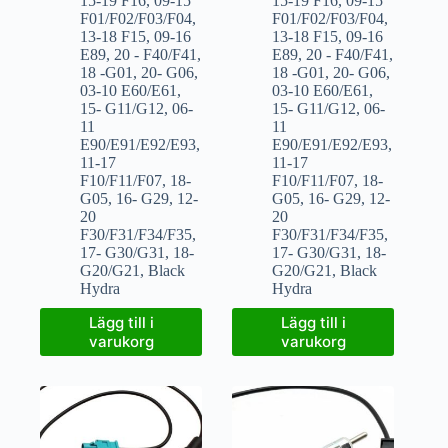
15-19 F16
,
09-15
15-19 F16
,
09-15
F01/F02/F03/F04
,
F01/F02/F03/F04
,
13-18 F15
,
09-16
13-18 F15
,
09-16
E89
,
20 - F40/F41
,
E89
,
20 - F40/F41
,
18 -G01
,
20- G06
,
18 -G01
,
20- G06
,
03-10 E60/E61
,
03-10 E60/E61
,
15- G11/G12
,
06-
15- G11/G12
,
06-
11
11
E90/E91/E92/E93
,
E90/E91/E92/E93
,
11-17
11-17
F10/F11/F07
,
18-
F10/F11/F07
,
18-
G05
,
16- G29
,
12-
G05
,
16- G29
,
12-
20
20
F30/F31/F34/F35
,
F30/F31/F34/F35
,
17- G30/G31
,
18-
17- G30/G31
,
18-
G20/G21
,
Black
G20/G21
,
Black
Hydra
Hydra
Lägg till i
Lägg till i
varukorg
varukorg