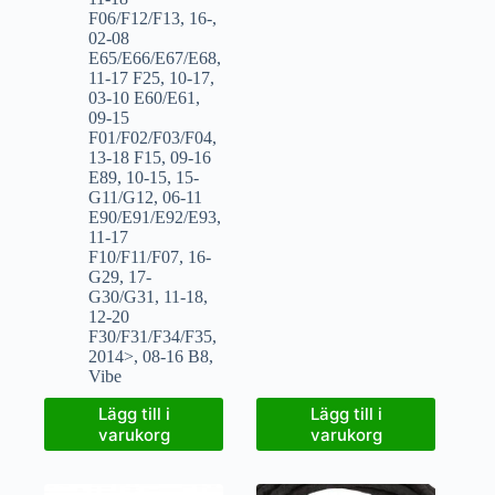
F06/F12/F13
,
16-
,
02-08
E65/E66/E67/E68
,
11-17 F25
,
10-17
,
03-10 E60/E61
,
09-15
F01/F02/F03/F04
,
13-18 F15
,
09-16
E89
,
10-15
,
15-
G11/G12
,
06-11
E90/E91/E92/E93
,
11-17
F10/F11/F07
,
16-
G29
,
17-
G30/G31
,
11-18
,
12-20
F30/F31/F34/F35
,
2014>
,
08-16 B8
,
Vibe
Lägg till i
Lägg till i
varukorg
varukorg