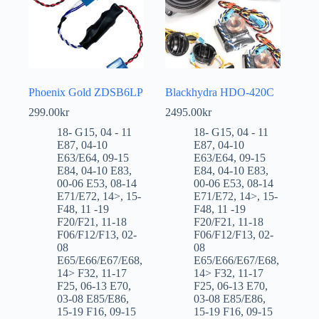
Phoenix Gold ZDSB6LP
Blackhydra HDO-420C
299.00
kr
2495.00
kr
18- G15
,
04 - 11
18- G15
,
04 - 11
E87
,
04-10
E87
,
04-10
E63/E64
,
09-15
E63/E64
,
09-15
E84
,
04-10 E83
,
E84
,
04-10 E83
,
00-06 E53
,
08-14
00-06 E53
,
08-14
E71/E72
,
14>
,
15-
E71/E72
,
14>
,
15-
F48
,
11 -19
F48
,
11 -19
F20/F21
,
11-18
F20/F21
,
11-18
F06/F12/F13
,
02-
F06/F12/F13
,
02-
08
08
E65/E66/E67/E68
,
E65/E66/E67/E68
,
14> F32
,
11-17
14> F32
,
11-17
F25
,
06-13 E70
,
F25
,
06-13 E70
,
03-08 E85/E86
,
03-08 E85/E86
,
15-19 F16
,
09-15
15-19 F16
,
09-15