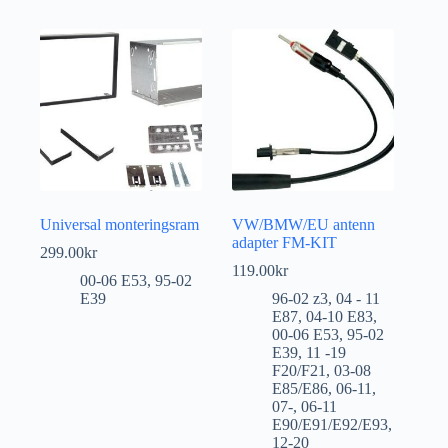
Universal monteringsram
VW/BMW/EU antenn
adapter FM-KIT
299.00
kr
119.00
kr
00-06 E53
,
95-02
E39
96-02 z3
,
04 - 11
E87
,
04-10 E83
,
00-06 E53
,
95-02
E39
,
11 -19
F20/F21
,
03-08
E85/E86
,
06-11
,
07-
,
06-11
E90/E91/E92/E93
,
12-20