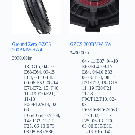
Ground Zero GZCS
GZCS 200BMW-SW
200BMW-SW4
3490.00
kr
3990.00
kr
04 - 11 E87
,
04-10
18- G15
,
04-10
E63/E64
,
09-15
E63/E64
,
09-15
E84
,
04-10 E83
,
E84
,
04-10 E83
,
00-06 E53
,
08-14
00-06 E53
,
08-14
E71/E72
,
18- G15
,
E71/E72
,
15- F48
,
11 -19 F20/F21
,
11 -19 F20/F21
,
11-18
11-18
F06/F12/F13
,
02-
F06/F12/F13
,
02-
08
08
E65/E66/E67/E68
,
E65/E66/E67/E68
,
14> F32
,
11-17
14> F32
,
11-17
F25
,
06-13 E70
,
F25
,
06-13 E70
,
03-08 E85/E86
,
03-08 E85/E86
,
15-19 F16
,
14>
,