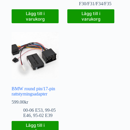
F30/F31/F34/F35
Lägg till i
Lägg till i
varukorg
varukorg
BMW round pin/17-pin
rattstyrningsadapter
599.00
kr
00-06 E53
,
99-05
E46
,
95-02 E39
Lägg till i