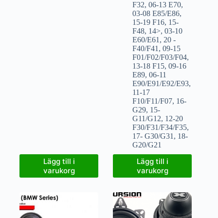
F32
,
06-13 E70
,
03-08 E85/E86
,
15-19 F16
,
15-
F48
,
14>
,
03-10
E60/E61
,
20 -
F40/F41
,
09-15
F01/F02/F03/F04
,
13-18 F15
,
09-16
E89
,
06-11
E90/E91/E92/E93
,
11-17
F10/F11/F07
,
16-
G29
,
15-
G11/G12
,
12-20
F30/F31/F34/F35
,
17- G30/G31
,
18-
G20/G21
Lägg till i
Lägg till i
varukorg
varukorg