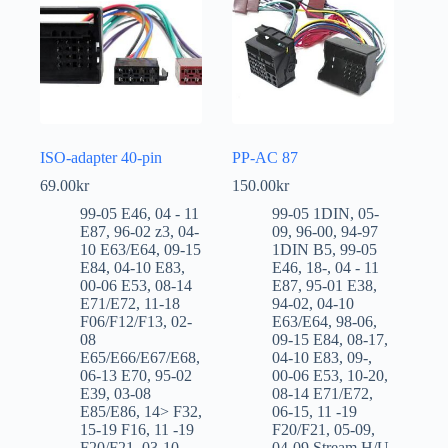
ISO-adapter 40-pin
PP-AC 87
69.00
kr
150.00
kr
99-05 E46
,
04 - 11
99-05 1DIN
,
05-
E87
,
96-02 z3
,
04-
09
,
96-00
,
94-97
10 E63/E64
,
09-15
1DIN B5
,
99-05
E84
,
04-10 E83
,
E46
,
18-
,
04 - 11
00-06 E53
,
08-14
E87
,
95-01 E38
,
E71/E72
,
11-18
94-02
,
04-10
F06/F12/F13
,
02-
E63/E64
,
98-06
,
08
09-15 E84
,
08-17
,
E65/E66/E67/E68
,
04-10 E83
,
09-
,
06-13 E70
,
95-02
00-06 E53
,
10-20
,
E39
,
03-08
08-14 E71/E72
,
E85/E86
,
14> F32
,
06-15
,
11 -19
15-19 F16
,
11 -19
F20/F21
,
05-09
,
F20/F21
,
03-10
04-09 Stream H/U
,