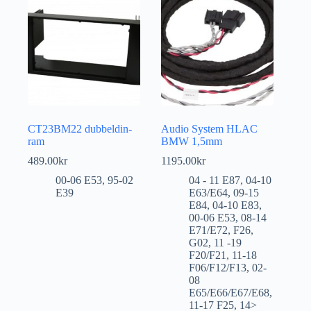
CT23BM22 dubbeldin-
Audio System HLAC
ram
BMW 1,5mm
489.00
kr
1195.00
kr
00-06 E53
,
95-02
04 - 11 E87
,
04-10
E39
E63/E64
,
09-15
E84
,
04-10 E83
,
00-06 E53
,
08-14
E71/E72
,
F26
,
G02
,
11 -19
F20/F21
,
11-18
F06/F12/F13
,
02-
08
E65/E66/E67/E68
,
11-17 F25
,
14>