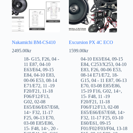
Nakamichi BM-CS410
Excursion PX 4C ECO
2495.00
kr
1599.00
kr
18- G15
,
F26
,
04 -
04-10 E63/E64
,
09-15
11 E87
,
04-10
E84
,
C253/X253
,
04-10
E63/E64
,
09-15
E83
,
F26
,
00-06 E53
,
E84
,
04-10 E83
,
08-14 E71/E72
,
18-
00-06 E53
,
08-14
G15
,
04 - 11 E87
,
06-13
E71/E72
,
11 -19
E70
,
03-08 E85/E86
,
F20/F21
,
11-18
15-19 F16
,
G02
,
14>
,
F06/F12/F13
,
15- F48
,
11 -19
G02
,
02-08
F20/F21
,
11-18
E65/E66/E67/E68
,
F06/F12/F13
,
02-08
14> F32
,
11-17
E65/E66/E67/E68
,
14>
F25
,
06-13 E70
,
F32
,
11-17 F25
,
03-10
03-08 E85/E86
,
E60/E61
,
09-15
15- F48
,
14>
,
20 -
F01/F02/F03/F04
,
13-18