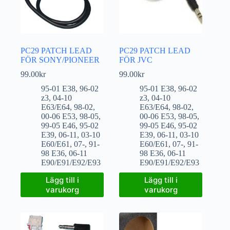
PC29 PATCH LEAD
PC29 PATCH LEAD
FÖR SONY/PIONEER
FÖR JVC
99.00
kr
99.00
kr
95-01 E38
,
96-02
95-01 E38
,
96-02
z3
,
04-10
z3
,
04-10
E63/E64
,
98-02
,
E63/E64
,
98-02
,
00-06 E53
,
98-05
,
00-06 E53
,
98-05
,
99-05 E46
,
95-02
99-05 E46
,
95-02
E39
,
06-11
,
03-10
E39
,
06-11
,
03-10
E60/E61
,
07-
,
91-
E60/E61
,
07-
,
91-
98 E36
,
06-11
98 E36
,
06-11
E90/E91/E92/E93
E90/E91/E92/E93
Lägg till i
Lägg till i
varukorg
varukorg