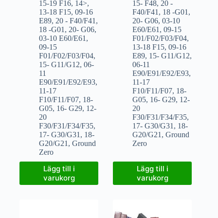
15-19 F16
,
14>
,
15- F48
,
20 -
13-18 F15
,
09-16
F40/F41
,
18 -G01
,
E89
,
20 - F40/F41
,
20- G06
,
03-10
18 -G01
,
20- G06
,
E60/E61
,
09-15
03-10 E60/E61
,
F01/F02/F03/F04
,
09-15
13-18 F15
,
09-16
F01/F02/F03/F04
,
E89
,
15- G11/G12
,
15- G11/G12
,
06-
06-11
11
E90/E91/E92/E93
,
E90/E91/E92/E93
,
11-17
11-17
F10/F11/F07
,
18-
F10/F11/F07
,
18-
G05
,
16- G29
,
12-
G05
,
16- G29
,
12-
20
20
F30/F31/F34/F35
,
F30/F31/F34/F35
,
17- G30/G31
,
18-
17- G30/G31
,
18-
G20/G21
,
Ground
G20/G21
,
Ground
Zero
Zero
Lägg till i
Lägg till i
varukorg
varukorg