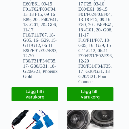
E60/E61
,
09-15
17 F25
,
03-10
F01/F02/F03/F04
,
E60/E61
,
09-15
13-18 F15
,
09-16
F01/F02/F03/F04
,
E89
,
20 - F40/F41
,
13-18 F15
,
09-16
18 -G01
,
20- G06
,
E89
,
20 - F40/F41
,
11-17
18 -G01
,
20- G06
,
F10/F11/F07
,
18-
11-17
G05
,
16- G29
,
15-
F10/F11/F07
,
18-
G11/G12
,
06-11
G05
,
16- G29
,
15-
E90/E91/E92/E93
,
G11/G12
,
06-11
12-20
E90/E91/E92/E93
,
F30/F31/F34/F35
,
12-20
17- G30/G31
,
18-
F30/F31/F34/F35
,
G20/G21
,
Phoenix
17- G30/G31
,
18-
Gold
G20/G21
,
Four
Connect
Lägg till i
Lägg till i
varukorg
varukorg