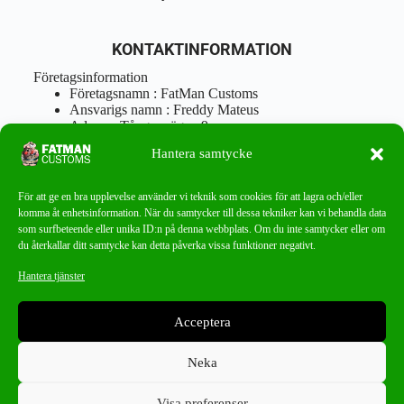
KONTAKTINFORMATION
Företagsinformation
Företagsnamn : FatMan Customs
Ansvarigs namn : Freddy Mateus
Adress : Tångenvägen 9
Postnr : 417 46 Göteborg
Hantera samtycke
Tel : 0762919666
Orgnr : 870310-5018
info@fatmancustoms.se
För att ge en bra upplevelse använder vi teknik som cookies för att lagra och/eller
Mån – Fre 10:00 – 18:00
komma åt enhetsinformation. När du samtycker till dessa tekniker kan vi behandla data
Lör -11:00 – 15:00
som surfbeteende eller unika ID:n på denna webbplats. Om du inte samtycker eller om
du återkallar ditt samtycke kan detta påverka vissa funktioner negativt.
Nyhetsbrev
Hantera tjänster
Missa aldrig ett bra erbjudande!
Acceptera
PRENUMERERA
Neka
Visa preferenser