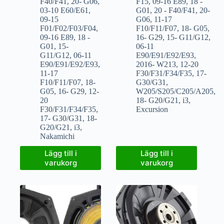
F40/F41
,
20- G06
,
F15
,
09-16 E89
,
18 -
03-10 E60/E61
,
G01
,
20 - F40/F41
,
20-
09-15
G06
,
11-17
F01/F02/F03/F04
,
F10/F11/F07
,
18- G05
,
09-16 E89
,
18 -
16- G29
,
15- G11/G12
,
G01
,
15-
06-11
G11/G12
,
06-11
E90/E91/E92/E93
,
E90/E91/E92/E93
,
2016- W213
,
12-20
11-17
F30/F31/F34/F35
,
17-
F10/F11/F07
,
18-
G30/G31
,
G05
,
16- G29
,
12-
W205/S205/C205/A205
,
20
18- G20/G21
,
i3
,
F30/F31/F34/F35
,
Excursion
17- G30/G31
,
18-
G20/G21
,
i3
,
Nakamichi
Lägg till i
Lägg till i
varukorg
varukorg