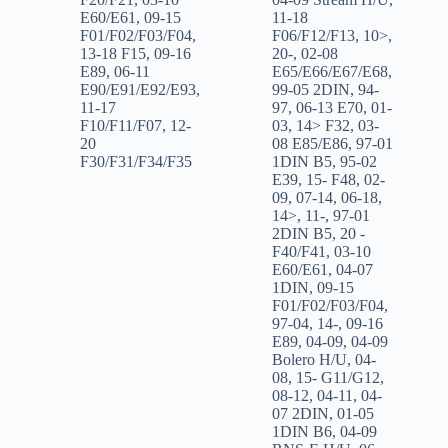
E60/E61
,
09-15
11-18
F01/F02/F03/F04
,
F06/F12/F13
,
10>
,
13-18 F15
,
09-16
20-
,
02-08
E89
,
06-11
E65/E66/E67/E68
,
E90/E91/E92/E93
,
99-05 2DIN
,
94-
11-17
97
,
06-13 E70
,
01-
F10/F11/F07
,
12-
03
,
14> F32
,
03-
20
08 E85/E86
,
97-01
F30/F31/F34/F35
1DIN B5
,
95-02
E39
,
15- F48
,
02-
09
,
07-14
,
06-18
,
14>
,
11-
,
97-01
2DIN B5
,
20 -
F40/F41
,
03-10
E60/E61
,
04-07
1DIN
,
09-15
F01/F02/F03/F04
,
97-04
,
14-
,
09-16
E89
,
04-09
,
04-09
Bolero H/U
,
04-
08
,
15- G11/G12
,
08-12
,
04-11
,
04-
07 2DIN
,
01-05
1DIN B6
,
04-09