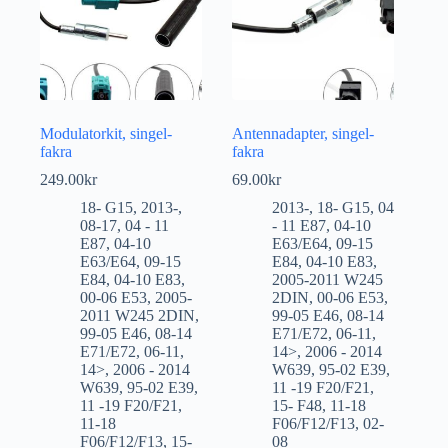
Modulatorkit, singel-
Antennadapter, singel-
fakra
fakra
249.00
kr
69.00
kr
18- G15
,
2013-
,
2013-
,
18- G15
,
04
08-17
,
04 - 11
- 11 E87
,
04-10
E87
,
04-10
E63/E64
,
09-15
E63/E64
,
09-15
E84
,
04-10 E83
,
E84
,
04-10 E83
,
2005-2011 W245
00-06 E53
,
2005-
2DIN
,
00-06 E53
,
2011 W245 2DIN
,
99-05 E46
,
08-14
99-05 E46
,
08-14
E71/E72
,
06-11
,
E71/E72
,
06-11
,
14>
,
2006 - 2014
14>
,
2006 - 2014
W639
,
95-02 E39
,
W639
,
95-02 E39
,
11 -19 F20/F21
,
11 -19 F20/F21
,
15- F48
,
11-18
11-18
F06/F12/F13
,
02-
F06/F12/F13
,
15-
08