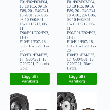
F01/F02/F03/F04
,
F01/F02/F03/F04
,
13-18 F15
,
09-16
13-18 F15
,
09-16
E89
,
20 - F40/F41
,
E89
,
20 - F40/F41
,
18 -G01
,
20- G06
,
18 -G01
,
20- G06
,
03-10 E60/E61
,
03-10 E60/E61
,
15- G11/G12
,
06-
15- G11/G12
,
06-
11
11
E90/E91/E92/E93
,
E90/E91/E92/E93
,
11-17
11-17
F10/F11/F07
,
18-
F10/F11/F07
,
18-
G05
,
16- G29
,
12-
G05
,
16- G29
,
12-
20
20
F30/F31/F34/F35
,
F30/F31/F34/F35
,
17- G30/G31
,
18-
17- G30/G31
,
18-
G20/G21
,
Phoenix
G20/G21
,
Black
Gold
Hydra
Lägg till i
Lägg till i
varukorg
varukorg