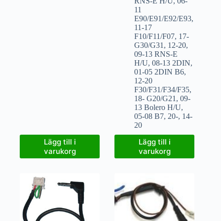
RNS-E H/U
,
06-
11
E90/E91/E92/E93
,
11-17
F10/F11/F07
,
17-
G30/G31
,
12-20
,
09-13 RNS-E
H/U
,
08-13 2DIN
,
01-05 2DIN B6
,
12-20
F30/F31/F34/F35
,
18- G20/G21
,
09-
13 Bolero H/U
,
05-08 B7
,
20-
,
14-
20
Lägg till i
Lägg till i
varukorg
varukorg