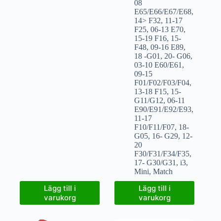
08
E65/E66/E67/E68
,
14> F32
,
11-17
F25
,
06-13 E70
,
15-19 F16
,
15-
F48
,
09-16 E89
,
18 -G01
,
20- G06
,
03-10 E60/E61
,
09-15
F01/F02/F03/F04
,
13-18 F15
,
15-
G11/G12
,
06-11
E90/E91/E92/E93
,
11-17
F10/F11/F07
,
18-
G05
,
16- G29
,
12-
20
F30/F31/F34/F35
,
17- G30/G31
,
i3
,
Mini
,
Match
Lägg till i
Lägg till i
varukorg
varukorg