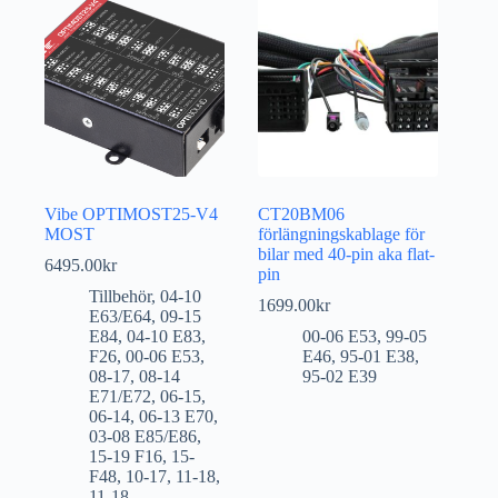
Vibe OPTIMOST25-V4
CT20BM06
MOST
förlängningskablage för
bilar med 40-pin aka flat-
6495.00
kr
pin
Tillbehör
,
04-10
1699.00
kr
E63/E64
,
09-15
E84
,
04-10 E83
,
00-06 E53
,
99-05
F26
,
00-06 E53
,
E46
,
95-01 E38
,
08-17
,
08-14
95-02 E39
E71/E72
,
06-15
,
06-14
,
06-13 E70
,
03-08 E85/E86
,
15-19 F16
,
15-
F48
,
10-17
,
11-18
,
11-18