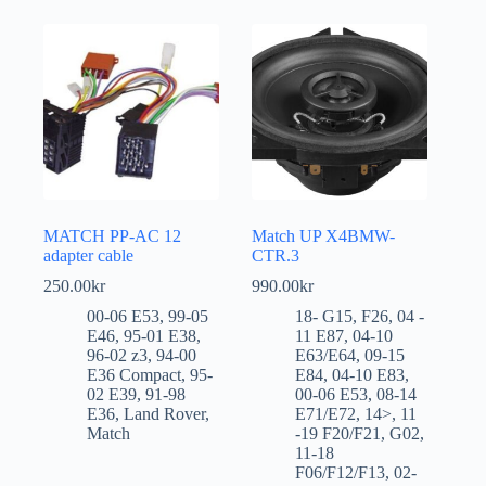
MATCH PP-AC 12
Match UP X4BMW-
adapter cable
CTR.3
250.00
kr
990.00
kr
00-06 E53
,
99-05
18- G15
,
F26
,
04 -
E46
,
95-01 E38
,
11 E87
,
04-10
96-02 z3
,
94-00
E63/E64
,
09-15
E36 Compact
,
95-
E84
,
04-10 E83
,
02 E39
,
91-98
00-06 E53
,
08-14
E36
,
Land Rover
,
E71/E72
,
14>
,
11
Match
-19 F20/F21
,
G02
,
11-18
F06/F12/F13
,
02-