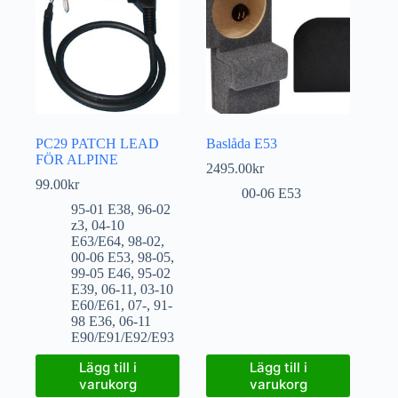
PC29 PATCH LEAD
Baslåda E53
FÖR ALPINE
2495.00
kr
99.00
kr
00-06 E53
95-01 E38
,
96-02
z3
,
04-10
E63/E64
,
98-02
,
00-06 E53
,
98-05
,
99-05 E46
,
95-02
E39
,
06-11
,
03-10
E60/E61
,
07-
,
91-
98 E36
,
06-11
E90/E91/E92/E93
Lägg till i
Lägg till i
varukorg
varukorg