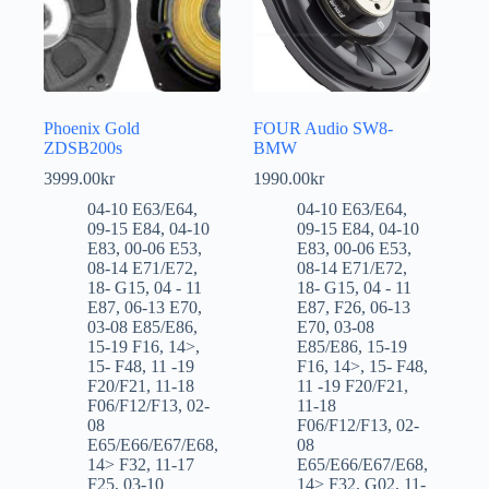
Phoenix Gold
FOUR Audio SW8-
ZDSB200s
BMW
3999.00
kr
1990.00
kr
04-10 E63/E64
,
04-10 E63/E64
,
09-15 E84
,
04-10
09-15 E84
,
04-10
E83
,
00-06 E53
,
E83
,
00-06 E53
,
08-14 E71/E72
,
08-14 E71/E72
,
18- G15
,
04 - 11
18- G15
,
04 - 11
E87
,
06-13 E70
,
E87
,
F26
,
06-13
03-08 E85/E86
,
E70
,
03-08
15-19 F16
,
14>
,
E85/E86
,
15-19
15- F48
,
11 -19
F16
,
14>
,
15- F48
,
F20/F21
,
11-18
11 -19 F20/F21
,
F06/F12/F13
,
02-
11-18
08
F06/F12/F13
,
02-
E65/E66/E67/E68
,
08
14> F32
,
11-17
E65/E66/E67/E68
,
F25
,
03-10
14> F32
,
G02
,
11-