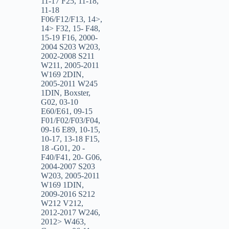
11-17 F25
,
11-18
,
11-18
F06/F12/F13
,
14>
,
14> F32
,
15- F48
,
15-19 F16
,
2000-
2004 S203 W203
,
2002-2008 S211
W211
,
2005-2011
W169 2DIN
,
2005-2011 W245
1DIN
,
Boxster
,
G02
,
03-10
E60/E61
,
09-15
F01/F02/F03/F04
,
09-16 E89
,
10-15
,
10-17
,
13-18 F15
,
18 -G01
,
20 -
F40/F41
,
20- G06
,
2004-2007 S203
W203
,
2005-2011
W169 1DIN
,
2009-2016 S212
W212 V212
,
2012-2017 W246
,
2012> W463
,