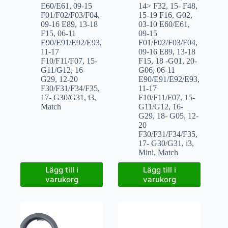
E60/E61
,
09-15
14> F32
,
15- F48
,
F01/F02/F03/F04
,
15-19 F16
,
G02
,
09-16 E89
,
13-18
03-10 E60/E61
,
F15
,
06-11
09-15
E90/E91/E92/E93
,
F01/F02/F03/F04
,
11-17
09-16 E89
,
13-18
F10/F11/F07
,
15-
F15
,
18 -G01
,
20-
G11/G12
,
16-
G06
,
06-11
G29
,
12-20
E90/E91/E92/E93
,
F30/F31/F34/F35
,
11-17
17- G30/G31
,
i3
,
F10/F11/F07
,
15-
Match
G11/G12
,
16-
G29
,
18- G05
,
12-
20
F30/F31/F34/F35
,
17- G30/G31
,
i3
,
Mini
,
Match
Lägg till i
Lägg till i
varukorg
varukorg