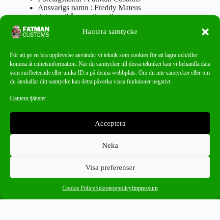
Ansvarigs namn : Freddy Mateus
Adress : Tångenvägen 9
Postnr : 417 46 Göteborg
Hantera samtycke
Tel : 0762919666
Orgnr : 870310-5018
info@fatmancustoms.se
För att ge en bra upplevelse använder vi teknik som cookies för att lagra och/eller
Mån – Fre 10:00 – 18:00
komma åt enhetsinformation. När du samtycker till dessa tekniker kan vi behandla data
Lör -11:00 – 15:00
som surfbeteende eller unika ID:n på denna webbplats. Om du inte samtycker eller om
du återkallar ditt samtycke kan detta påverka vissa funktioner negativt.
Nyhetsbrev
Hantera tjänster
Missa aldrig ett bra erbjudande!
Acceptera
PRENUMERERA
Neka
Visa preferenser
0
13-18 F15
×
Cookie Policy
Sekretesspolicy
Impressum
Ångra ditt köp