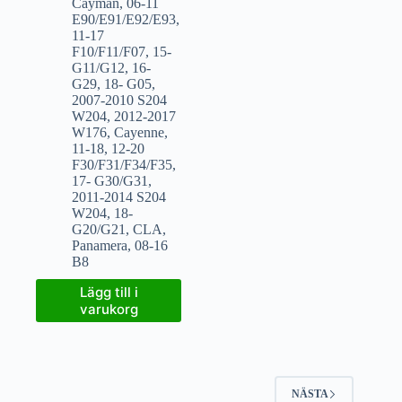
Cayman
,
06-11
E90/E91/E92/E93
,
11-17
F10/F11/F07
,
15-
G11/G12
,
16-
G29
,
18- G05
,
2007-2010 S204
W204
,
2012-2017
W176
,
Cayenne
,
11-18
,
12-20
F30/F31/F34/F35
,
17- G30/G31
,
2011-2014 S204
W204
,
18-
G20/G21
,
CLA
,
Panamera
,
08-16
B8
Lägg till i
varukorg
NÄSTA