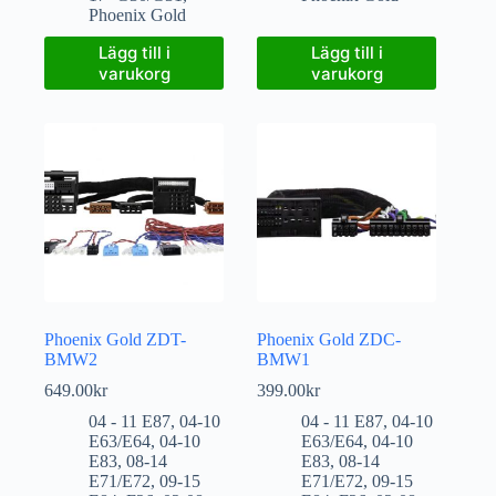
Phoenix Gold
Lägg till i
Lägg till i
varukorg
varukorg
Phoenix Gold ZDT-
Phoenix Gold ZDC-
BMW2
BMW1
649.00
kr
399.00
kr
04 - 11 E87
,
04-10
04 - 11 E87
,
04-10
E63/E64
,
04-10
E63/E64
,
04-10
E83
,
08-14
E83
,
08-14
E71/E72
,
09-15
E71/E72
,
09-15