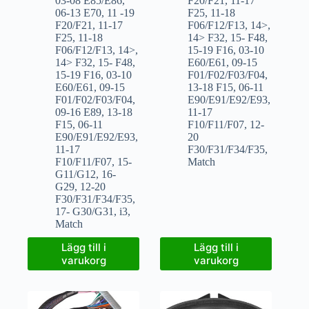
03-08 E85/E86
,
F20/F21
,
11-17
06-13 E70
,
11 -19
F25
,
11-18
F20/F21
,
11-17
F06/F12/F13
,
14>
,
F25
,
11-18
14> F32
,
15- F48
,
F06/F12/F13
,
14>
,
15-19 F16
,
03-10
14> F32
,
15- F48
,
E60/E61
,
09-15
15-19 F16
,
03-10
F01/F02/F03/F04
,
E60/E61
,
09-15
13-18 F15
,
06-11
F01/F02/F03/F04
,
E90/E91/E92/E93
,
09-16 E89
,
13-18
11-17
F15
,
06-11
F10/F11/F07
,
12-
E90/E91/E92/E93
,
20
11-17
F30/F31/F34/F35
,
F10/F11/F07
,
15-
Match
G11/G12
,
16-
G29
,
12-20
F30/F31/F34/F35
,
17- G30/G31
,
i3
,
Match
Lägg till i
Lägg till i
varukorg
varukorg