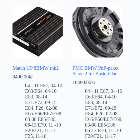
Match UP 8BMW mk2
FMC BMW PnP-paket
Stage 2 för Basic-bilar
8490.00
kr
10490.00
kr
04 - 11 E87
,
04-10
E63/E64
,
04-10
04 - 11 E87
,
04-10
E83
,
08-14
E63/E64
,
04-10
E71/E72
,
09-15
E83
,
08-14
E84
,
F26
,
02-08
E71/E72
,
09-15
E65/E66/E67/E68
,
E84
,
F26
,
02-08
03-08 E85/E86
,
E65/E66/E67/E68
,
06-13 E70
,
11 -19
03-08 E85/E86
,
F20/F21
,
11-17
06-13 E70
,
11 -19
F25
,
11-18
F20/F21
,
11-17