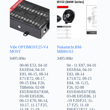
Vibe OPTIMOST25-V4
Nakamichi BM-
MOST
MB801S3
6495.00
kr
3495.00
kr
00-06 E53
,
04-10
04 - 11 E87
,
04-10
E63/E64
,
04-10
E63/E64
,
04-10
E83
,
06-15
,
08-14
E83
,
08-14
E71/E72
,
08-17
,
E71/E72
,
09-15
09-15 E84
,
F26
,
E84
,
18- G15
,
Tillbehör
,
02-08
F26
,
02-08
E65/E66/E67/E68
,
E65/E66/E67/E68
,
03-08 E85/E86
,
03-08 E85/E86
,
11
06-13 E70
,
06-14
,
-19 F20/F21
,
11-
10-17
,
11-17 F25
,
17 F25
,
11-18
11-18
,
11-18
F06/F12/F13
,
14>
,