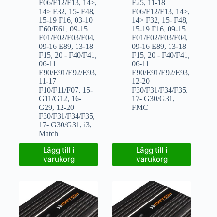
F06/F12/F13
,
14>
,
F25
,
11-18
14> F32
,
15- F48
,
F06/F12/F13
,
14>
,
15-19 F16
,
03-10
14> F32
,
15- F48
,
E60/E61
,
09-15
15-19 F16
,
09-15
F01/F02/F03/F04
,
F01/F02/F03/F04
,
09-16 E89
,
13-18
09-16 E89
,
13-18
F15
,
20 - F40/F41
,
F15
,
20 - F40/F41
,
06-11
06-11
E90/E91/E92/E93
,
E90/E91/E92/E93
,
11-17
12-20
F10/F11/F07
,
15-
F30/F31/F34/F35
,
G11/G12
,
16-
17- G30/G31
,
G29
,
12-20
FMC
F30/F31/F34/F35
,
17- G30/G31
,
i3
,
Match
Lägg till i
Lägg till i
varukorg
varukorg