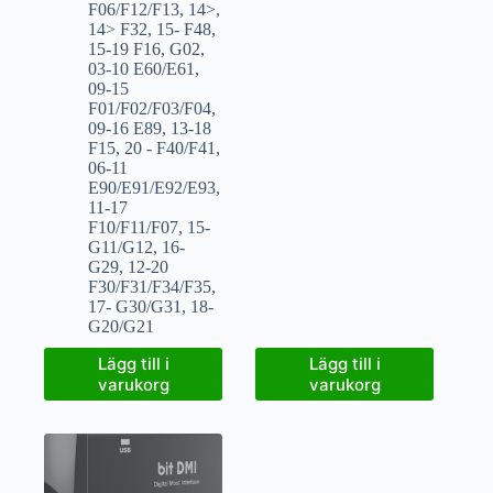
F06/F12/F13
,
14>
,
14> F32
,
15- F48
,
15-19 F16
,
G02
,
03-10 E60/E61
,
09-15
F01/F02/F03/F04
,
09-16 E89
,
13-18
F15
,
20 - F40/F41
,
06-11
E90/E91/E92/E93
,
11-17
F10/F11/F07
,
15-
G11/G12
,
16-
G29
,
12-20
F30/F31/F34/F35
,
17- G30/G31
,
18-
G20/G21
Lägg till i
Lägg till i
varukorg
varukorg