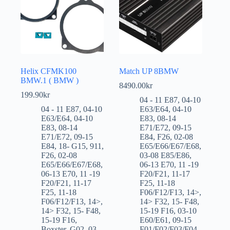
Helix CFMK100
Match UP 8BMW
BMW.1 ( BMW )
8490.00
kr
199.90
kr
04 - 11 E87
,
04-10
04 - 11 E87
,
04-10
E63/E64
,
04-10
E63/E64
,
04-10
E83
,
08-14
E83
,
08-14
E71/E72
,
09-15
E71/E72
,
09-15
E84
,
F26
,
02-08
E84
,
18- G15
,
911
,
E65/E66/E67/E68
,
F26
,
02-08
03-08 E85/E86
,
E65/E66/E67/E68
,
06-13 E70
,
11 -19
06-13 E70
,
11 -19
F20/F21
,
11-17
F20/F21
,
11-17
F25
,
11-18
F25
,
11-18
F06/F12/F13
,
14>
,
F06/F12/F13
,
14>
,
14> F32
,
15- F48
,
14> F32
,
15- F48
,
15-19 F16
,
03-10
15-19 F16
,
E60/E61
,
09-15
Boxster
,
G02
,
03-
F01/F02/F03/F04
,