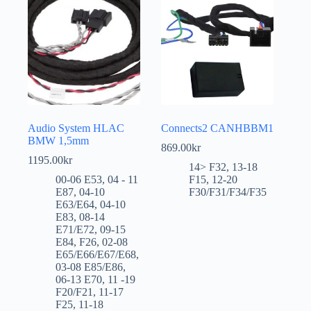
Audio System HLAC
Connects2 CANHBBM1
BMW 1,5mm
869.00
kr
1195.00
kr
14> F32
,
13-18
00-06 E53
,
04 - 11
F15
,
12-20
E87
,
04-10
F30/F31/F34/F35
E63/E64
,
04-10
E83
,
08-14
E71/E72
,
09-15
E84
,
F26
,
02-08
E65/E66/E67/E68
,
03-08 E85/E86
,
06-13 E70
,
11 -19
F20/F21
,
11-17
F25
,
11-18