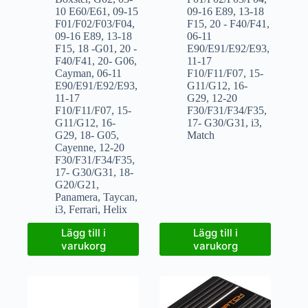
10 E60/E61
,
09-15
09-16 E89
,
13-18
F01/F02/F03/F04
,
F15
,
20 - F40/F41
,
09-16 E89
,
13-18
06-11
F15
,
18 -G01
,
20 -
E90/E91/E92/E93
,
F40/F41
,
20- G06
,
11-17
Cayman
,
06-11
F10/F11/F07
,
15-
E90/E91/E92/E93
,
G11/G12
,
16-
11-17
G29
,
12-20
F10/F11/F07
,
15-
F30/F31/F34/F35
,
G11/G12
,
16-
17- G30/G31
,
i3
,
G29
,
18- G05
,
Match
Cayenne
,
12-20
F30/F31/F34/F35
,
17- G30/G31
,
18-
G20/G21
,
Panamera
,
Taycan
,
i3
,
Ferrari
,
Helix
Lägg till i
Lägg till i
varukorg
varukorg