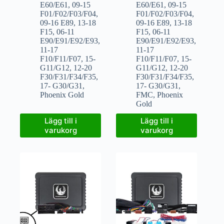
E60/E61
,
09-15
E60/E61
,
09-15
F01/F02/F03/F04
,
F01/F02/F03/F04
,
09-16 E89
,
13-18
09-16 E89
,
13-18
F15
,
06-11
F15
,
06-11
E90/E91/E92/E93
,
E90/E91/E92/E93
,
11-17
11-17
F10/F11/F07
,
15-
F10/F11/F07
,
15-
G11/G12
,
12-20
G11/G12
,
12-20
F30/F31/F34/F35
,
F30/F31/F34/F35
,
17- G30/G31
,
17- G30/G31
,
Phoenix Gold
FMC
,
Phoenix
Gold
Lägg till i
Lägg till i
varukorg
varukorg