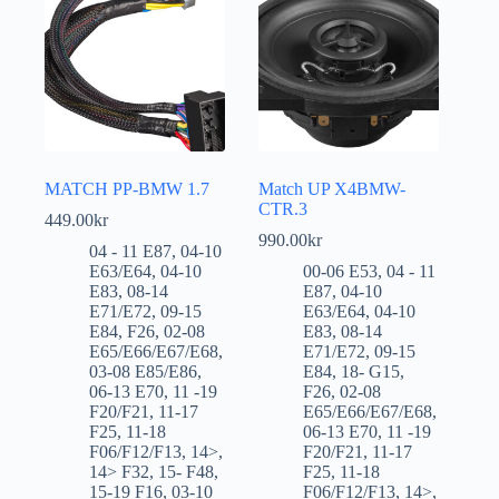
MATCH PP-BMW 1.7
Match UP X4BMW-
CTR.3
449.00
kr
990.00
kr
04 - 11 E87
,
04-10
E63/E64
,
04-10
00-06 E53
,
04 - 11
E83
,
08-14
E87
,
04-10
E71/E72
,
09-15
E63/E64
,
04-10
E84
,
F26
,
02-08
E83
,
08-14
E65/E66/E67/E68
,
E71/E72
,
09-15
03-08 E85/E86
,
E84
,
18- G15
,
06-13 E70
,
11 -19
F26
,
02-08
F20/F21
,
11-17
E65/E66/E67/E68
,
F25
,
11-18
06-13 E70
,
11 -19
F06/F12/F13
,
14>
,
F20/F21
,
11-17
14> F32
,
15- F48
,
F25
,
11-18
15-19 F16
,
03-10
F06/F12/F13
,
14>
,