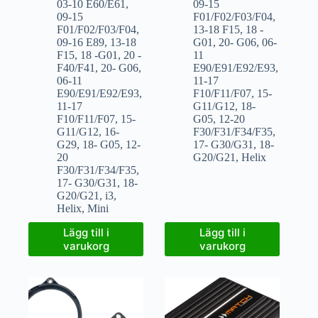
03-10 E60/E61
,
09-15
09-15
F01/F02/F03/F04
,
F01/F02/F03/F04
,
13-18 F15
,
18 -
09-16 E89
,
13-18
G01
,
20- G06
,
06-
F15
,
18 -G01
,
20 -
11
F40/F41
,
20- G06
,
E90/E91/E92/E93
,
06-11
11-17
E90/E91/E92/E93
,
F10/F11/F07
,
15-
11-17
G11/G12
,
18-
F10/F11/F07
,
15-
G05
,
12-20
G11/G12
,
16-
F30/F31/F34/F35
,
G29
,
18- G05
,
12-
17- G30/G31
,
18-
20
G20/G21
,
Helix
F30/F31/F34/F35
,
17- G30/G31
,
18-
G20/G21
,
i3
,
Helix
,
Mini
Lägg till i
Lägg till i
varukorg
varukorg