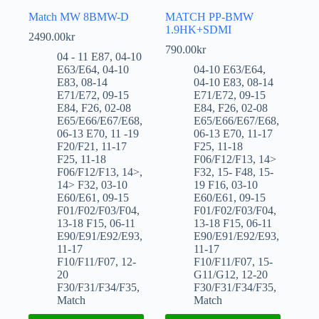
Match MW 8BMW-D
MATCH PP-BMW
1.9HK+SDMI
2490.00
kr
790.00
kr
04 - 11 E87
,
04-10
E63/E64
,
04-10
04-10 E63/E64
,
E83
,
08-14
04-10 E83
,
08-14
E71/E72
,
09-15
E71/E72
,
09-15
E84
,
F26
,
02-08
E84
,
F26
,
02-08
E65/E66/E67/E68
,
E65/E66/E67/E68
,
06-13 E70
,
11 -19
06-13 E70
,
11-17
F20/F21
,
11-17
F25
,
11-18
F25
,
11-18
F06/F12/F13
,
14>
F06/F12/F13
,
14>
,
F32
,
15- F48
,
15-
14> F32
,
03-10
19 F16
,
03-10
E60/E61
,
09-15
E60/E61
,
09-15
F01/F02/F03/F04
,
F01/F02/F03/F04
,
13-18 F15
,
06-11
13-18 F15
,
06-11
E90/E91/E92/E93
,
E90/E91/E92/E93
,
11-17
11-17
F10/F11/F07
,
12-
F10/F11/F07
,
15-
20
G11/G12
,
12-20
F30/F31/F34/F35
,
F30/F31/F34/F35
,
Match
Match