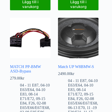
Lägg till i
Lägg till i
varukorg
varukorg
MATCH PP-BMW
Match UP W8BMW-S
ASD-Bypass
2490.00
kr
279.00
kr
04 - 11 E87
,
04-10
04 - 11 E87
,
04-10
E63/E64
,
04-10
E63/E64
,
04-10
E83
,
08-14
E83
,
08-14
E71/E72
,
09-15
E71/E72
,
09-15
E84
,
F26
,
02-08
E84
,
F26
,
02-08
E65/E66/E67/E68
,
E65/E66/E67/E68
,
06-13 E70
,
11 -19