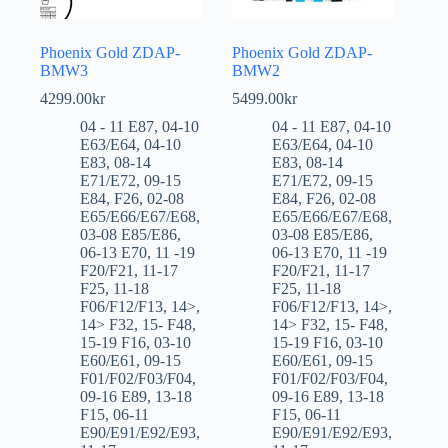
Phoenix Gold ZDAP-
Phoenix Gold ZDAP-
BMW3
BMW2
4299.00
kr
5499.00
kr
04 - 11 E87
,
04-10
04 - 11 E87
,
04-10
E63/E64
,
04-10
E63/E64
,
04-10
E83
,
08-14
E83
,
08-14
E71/E72
,
09-15
E71/E72
,
09-15
E84
,
F26
,
02-08
E84
,
F26
,
02-08
E65/E66/E67/E68
,
E65/E66/E67/E68
,
03-08 E85/E86
,
03-08 E85/E86
,
06-13 E70
,
11 -19
06-13 E70
,
11 -19
F20/F21
,
11-17
F20/F21
,
11-17
F25
,
11-18
F25
,
11-18
F06/F12/F13
,
14>
,
F06/F12/F13
,
14>
,
14> F32
,
15- F48
,
14> F32
,
15- F48
,
15-19 F16
,
03-10
15-19 F16
,
03-10
E60/E61
,
09-15
E60/E61
,
09-15
F01/F02/F03/F04
,
F01/F02/F03/F04
,
09-16 E89
,
13-18
09-16 E89
,
13-18
F15
,
06-11
F15
,
06-11
E90/E91/E92/E93
,
E90/E91/E92/E93
,