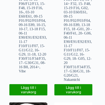
F06/F12/F13
,
15-
14> F32
,
15- F48
,
F48
,
15-19 F16
,
15-19 F16
,
G02
,
16-
,
03-10
03-10 E60/E61
,
E60/E61
,
09-15
09-15
F01/F02/F03/F04
,
F01/F02/F03/F04
,
09-16 E89
,
10-15
,
09-16 E89
,
13-18
10-17
,
13-18 F15
,
F15
,
18 -G01
,
20 -
06-11
F40/F41
,
20- G06
,
E90/E91/E92/E93
,
06-11
11-17
E90/E91/E92/E93
,
F10/F11/F07
,
15-
11-17
G11/G12
,
16-
F10/F11/F07
,
15-
G29
,
11-18
,
12-20
G11/G12
,
16-
F30/F31/F34/F35
,
G29
,
18- G05
,
12-
17- G30/G31
,
08-
20
16 B8
,
2014>
,
F30/F31/F34/F35
,
Vibe
17- G30/G31
,
18-
G20/G21
,
Nakamichi
Lägg till i
Lägg till i
varukorg
varukorg