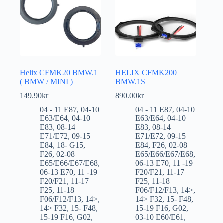
Helix CFMK20 BMW.1
HELIX CFMK200
( BMW / MINI )
BMW.1S
149.90
kr
890.00
kr
04 - 11 E87
,
04-10
04 - 11 E87
,
04-10
E63/E64
,
04-10
E63/E64
,
04-10
E83
,
08-14
E83
,
08-14
E71/E72
,
09-15
E71/E72
,
09-15
E84
,
18- G15
,
E84
,
F26
,
02-08
F26
,
02-08
E65/E66/E67/E68
,
E65/E66/E67/E68
,
06-13 E70
,
11 -19
06-13 E70
,
11 -19
F20/F21
,
11-17
F20/F21
,
11-17
F25
,
11-18
F25
,
11-18
F06/F12/F13
,
14>
,
F06/F12/F13
,
14>
,
14> F32
,
15- F48
,
14> F32
,
15- F48
,
15-19 F16
,
G02
,
15-19 F16
,
G02
,
03-10 E60/E61
,