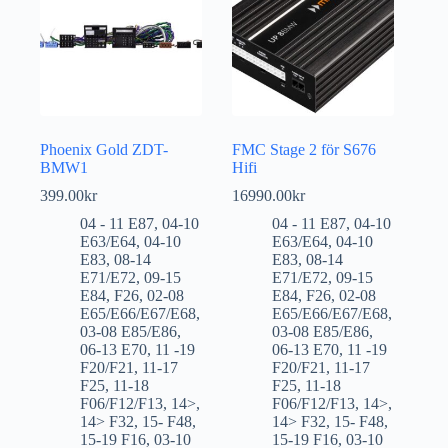
Phoenix Gold ZDT-
FMC Stage 2 för S676
BMW1
Hifi
399.00
kr
16990.00
kr
04 - 11 E87
,
04-10
04 - 11 E87
,
04-10
E63/E64
,
04-10
E63/E64
,
04-10
E83
,
08-14
E83
,
08-14
E71/E72
,
09-15
E71/E72
,
09-15
E84
,
F26
,
02-08
E84
,
F26
,
02-08
E65/E66/E67/E68
,
E65/E66/E67/E68
,
03-08 E85/E86
,
03-08 E85/E86
,
06-13 E70
,
11 -19
06-13 E70
,
11 -19
F20/F21
,
11-17
F20/F21
,
11-17
F25
,
11-18
F25
,
11-18
F06/F12/F13
,
14>
,
F06/F12/F13
,
14>
,
14> F32
,
15- F48
,
14> F32
,
15- F48
,
15-19 F16
,
03-10
15-19 F16
,
03-10