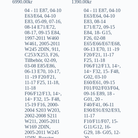
6990.00
kr
1390.00
kr
04 - 11 E87
,
04-10
04 - 11 E87
,
04-10
E63/E64
,
04-10
E63/E64
,
04-10
E83
,
05-09
,
07-16
,
E83
,
08-14
08-14 E71/E72
,
E71/E72
,
09-15
08-17
,
09-15 E84
,
E84
,
18- G15
,
1997-2011 W460
F26
,
02-08
W461
,
2005-2011
E65/E66/E67/E68
,
W245 2DIN
,
911
,
06-13 E70
,
11 -19
C253/X253
,
F26
,
F20/F21
,
11-17
Tillbehör
,
02-09
,
F25
,
11-18
03-08 E85/E86
,
F06/F12/F13
,
14>
,
06-13 E70
,
10-17
,
14> F32
,
15- F48
,
11 -19 F20/F21
,
G02
,
03-10
11-17 F25
,
11-18
,
E60/E61
,
09-15
11-18
F01/F02/F03/F04
,
F06/F12/F13
,
14>
,
09-16 E89
,
18 -
14> F32
,
15- F48
,
G01
,
20 -
15-19 F16
,
2000-
F40/F41
,
06-11
2004 S203 W203
,
E90/E91/E92/E93
,
2002-2008 S211
11-17
W211
,
2005-2011
F10/F11/F07
,
15-
W169 2DIN
,
G11/G12
,
16-
2005-2011 W245
G29
,
18- G05
,
12-
1DIN
,
Boxster
,
20