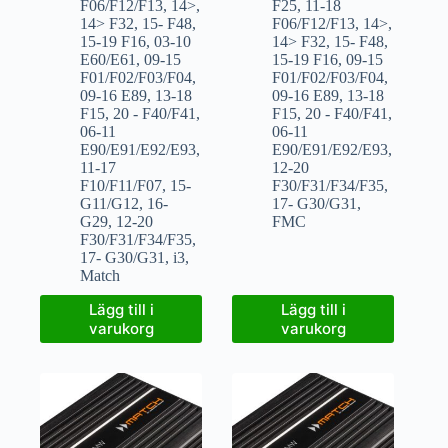
F06/F12/F13
,
14>
,
F25
,
11-18
14> F32
,
15- F48
,
F06/F12/F13
,
14>
,
15-19 F16
,
03-10
14> F32
,
15- F48
,
E60/E61
,
09-15
15-19 F16
,
09-15
F01/F02/F03/F04
,
F01/F02/F03/F04
,
09-16 E89
,
13-18
09-16 E89
,
13-18
F15
,
20 - F40/F41
,
F15
,
20 - F40/F41
,
06-11
06-11
E90/E91/E92/E93
,
E90/E91/E92/E93
,
11-17
12-20
F10/F11/F07
,
15-
F30/F31/F34/F35
,
G11/G12
,
16-
17- G30/G31
,
G29
,
12-20
FMC
F30/F31/F34/F35
,
17- G30/G31
,
i3
,
Match
Lägg till i
Lägg till i
varukorg
varukorg