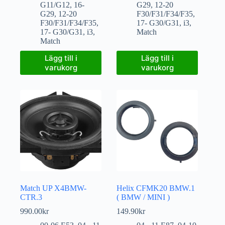
G11/G12
,
16-
G29
,
12-20
G29
,
12-20
F30/F31/F34/F35
,
F30/F31/F34/F35
,
17- G30/G31
,
i3
,
17- G30/G31
,
i3
,
Match
Match
Lägg till i
Lägg till i
varukorg
varukorg
Match UP X4BMW-
Helix CFMK20 BMW.1
CTR.3
( BMW / MINI )
990.00
kr
149.90
kr