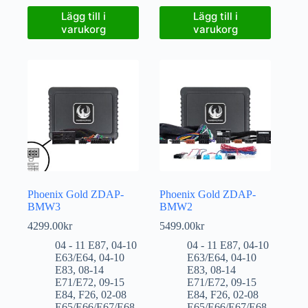
Lägg till i
Lägg till i
varukorg
varukorg
Phoenix Gold ZDAP-
Phoenix Gold ZDAP-
BMW3
BMW2
4299.00
kr
5499.00
kr
04 - 11 E87
,
04-10
04 - 11 E87
,
04-10
E63/E64
,
04-10
E63/E64
,
04-10
E83
,
08-14
E83
,
08-14
E71/E72
,
09-15
E71/E72
,
09-15
E84
,
F26
,
02-08
E84
,
F26
,
02-08
E65/E66/E67/E68
,
E65/E66/E67/E68
,