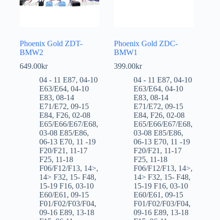
Phoenix Gold ZDT-
Phoenix Gold ZDC-
BMW2
BMW1
649.00
kr
399.00
kr
04 - 11 E87
,
04-10
04 - 11 E87
,
04-10
E63/E64
,
04-10
E63/E64
,
04-10
E83
,
08-14
E83
,
08-14
E71/E72
,
09-15
E71/E72
,
09-15
E84
,
F26
,
02-08
E84
,
F26
,
02-08
E65/E66/E67/E68
,
E65/E66/E67/E68
,
03-08 E85/E86
,
03-08 E85/E86
,
06-13 E70
,
11 -19
06-13 E70
,
11 -19
F20/F21
,
11-17
F20/F21
,
11-17
F25
,
11-18
F25
,
11-18
F06/F12/F13
,
14>
,
F06/F12/F13
,
14>
,
14> F32
,
15- F48
,
14> F32
,
15- F48
,
15-19 F16
,
03-10
15-19 F16
,
03-10
E60/E61
,
09-15
E60/E61
,
09-15
F01/F02/F03/F04
,
F01/F02/F03/F04
,
09-16 E89
,
13-18
09-16 E89
,
13-18