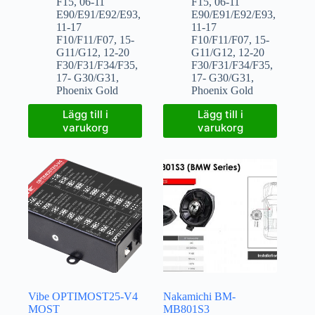
F15
,
06-11
F15
,
06-11
E90/E91/E92/E93
,
E90/E91/E92/E93
,
11-17
11-17
F10/F11/F07
,
15-
F10/F11/F07
,
15-
G11/G12
,
12-20
G11/G12
,
12-20
F30/F31/F34/F35
,
F30/F31/F34/F35
,
17- G30/G31
,
17- G30/G31
,
Phoenix Gold
Phoenix Gold
Lägg till i
Lägg till i
varukorg
varukorg
Vibe OPTIMOST25-V4
Nakamichi BM-
MOST
MB801S3