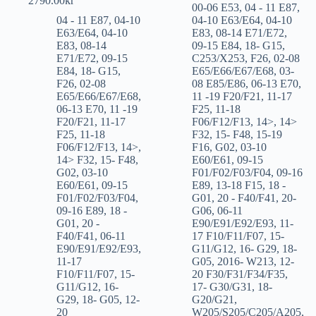
2790.00
kr
00-06 E53
,
04 - 11 E87
,
04 - 11 E87
,
04-10
04-10 E63/E64
,
04-10
E63/E64
,
04-10
E83
,
08-14 E71/E72
,
E83
,
08-14
09-15 E84
,
18- G15
,
E71/E72
,
09-15
C253/X253
,
F26
,
02-08
E84
,
18- G15
,
E65/E66/E67/E68
,
03-
F26
,
02-08
08 E85/E86
,
06-13 E70
,
E65/E66/E67/E68
,
11 -19 F20/F21
,
11-17
06-13 E70
,
11 -19
F25
,
11-18
F20/F21
,
11-17
F06/F12/F13
,
14>
,
14>
F25
,
11-18
F32
,
15- F48
,
15-19
F06/F12/F13
,
14>
,
F16
,
G02
,
03-10
14> F32
,
15- F48
,
E60/E61
,
09-15
G02
,
03-10
F01/F02/F03/F04
,
09-16
E60/E61
,
09-15
E89
,
13-18 F15
,
18 -
F01/F02/F03/F04
,
G01
,
20 - F40/F41
,
20-
09-16 E89
,
18 -
G06
,
06-11
G01
,
20 -
E90/E91/E92/E93
,
11-
F40/F41
,
06-11
17 F10/F11/F07
,
15-
E90/E91/E92/E93
,
G11/G12
,
16- G29
,
18-
11-17
G05
,
2016- W213
,
12-
F10/F11/F07
,
15-
20 F30/F31/F34/F35
,
G11/G12
,
16-
17- G30/G31
,
18-
G29
,
18- G05
,
12-
G20/G21
,
20
W205/S205/C205/A205
,