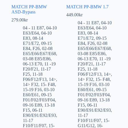
MATCH PP-BMW
MATCH PP-BMW 1.7
ASD-Bypass
449.00
kr
279.00
kr
04 - 11 E87
,
04-10
04 - 11 E87
,
04-10
E63/E64
,
04-10
E63/E64
,
04-10
E83
,
08-14
E83
,
08-14
E71/E72
,
09-15
E71/E72
,
09-15
E84
,
F26
,
02-08
E84
,
F26
,
02-08
E65/E66/E67/E68
,
E65/E66/E67/E68
,
03-08 E85/E86
,
03-08 E85/E86
,
06-13 E70
,
11 -19
06-13 E70
,
11 -19
F20/F21
,
11-17
F20/F21
,
11-17
F25
,
11-18
F25
,
11-18
F06/F12/F13
,
14>
,
F06/F12/F13
,
14>
,
14> F32
,
15- F48
,
14> F32
,
15- F48
,
15-19 F16
,
03-10
15-19 F16
,
03-10
E60/E61
,
09-15
E60/E61
,
09-15
F01/F02/F03/F04
,
F01/F02/F03/F04
,
09-16 E89
,
13-18
09-16 E89
,
13-18
F15
,
06-11
F15
,
06-11
E90/E91/E92/E93
,
E90/E91/E92/E93
,
11-17
11-17
F10/F11/F07
,
15-
F10/F11/F07
,
15-
G11/G12
,
16-