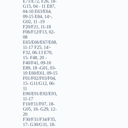
E71/E72
,
F26
,
18-
G15
,
04 - 11 E87
,
04-10 E63/E64
,
09-15 E84
,
14>
,
G02
,
11 -19
F20/F21
,
11-18
F06/F12/F13
,
02-
08
E65/E66/E67/E68
,
11-17 F25
,
14>
F32
,
06-13 E70
,
15- F48
,
20 -
F40/F41
,
09-16
E89
,
18 -G01
,
03-
10 E60/E61
,
09-15
F01/F02/F03/F04
,
15- G11/G12
,
06-
11
E90/E91/E92/E93
,
11-17
F10/F11/F07
,
18-
G05
,
16- G29
,
12-
20
F30/F31/F34/F35
,
17- G30/G31
,
18-