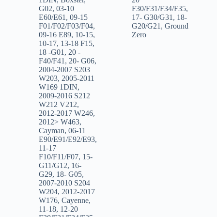
G02
,
03-10
F30/F31/F34/F35
,
E60/E61
,
09-15
17- G30/G31
,
18-
F01/F02/F03/F04
,
G20/G21
,
Ground
09-16 E89
,
10-15
,
Zero
10-17
,
13-18 F15
,
18 -G01
,
20 -
F40/F41
,
20- G06
,
2004-2007 S203
W203
,
2005-2011
W169 1DIN
,
2009-2016 S212
W212 V212
,
2012-2017 W246
,
2012> W463
,
Cayman
,
06-11
E90/E91/E92/E93
,
11-17
F10/F11/F07
,
15-
G11/G12
,
16-
G29
,
18- G05
,
2007-2010 S204
W204
,
2012-2017
W176
,
Cayenne
,
11-18
,
12-20