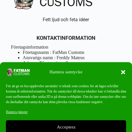
Fett ljud och feta idéer
KONTAKTINFORMATION
Företagsinformation
Företagsnamn : FatMan Customs
Ansvarigs namn : Freddy Mateus
Adress : Tångenvägen 9
Postnr : 417 46 Göteborg
Hantera samtycke
Tel : 0762919666
Orgnr : 870310-5018
info@fatmancustoms.se
För att ge en bra upplevelse använder vi teknik som cookies för att lagra och/eller
Mån – Fre 10:00 – 18:00
komma åt enhetsinformation. När du samtycker till dessa tekniker kan vi behandla data
Lör -11:00 – 15:00
som surfbeteende eller unika ID:n på denna webbplats. Om du inte samtycker eller om
du återkallar ditt samtycke kan detta påverka vissa funktioner negativt.
Nyhetsbrev
Hantera tjänster
Missa aldrig ett bra erbjudande!
Acceptera