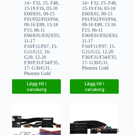
14> F32
,
15- F48
,
14> F32
,
15- F48
,
15-19 F16
,
03-10
15-19 F16
,
03-10
E60/E61
,
09-15
E60/E61
,
09-15
F01/F02/F03/F04
,
F01/F02/F03/F04
,
09-16 E89
,
13-18
09-16 E89
,
13-18
F15
,
06-11
F15
,
06-11
E90/E91/E92/E93
,
E90/E91/E92/E93
,
11-17
11-17
F10/F11/F07
,
15-
F10/F11/F07
,
15-
G11/G12
,
16-
G11/G12
,
12-20
G29
,
12-20
F30/F31/F34/F35
,
F30/F31/F34/F35
,
17- G30/G31
,
17- G30/G31
,
Phoenix Gold
Phoenix Gold
Lägg till i
Lägg till i
varukorg
varukorg