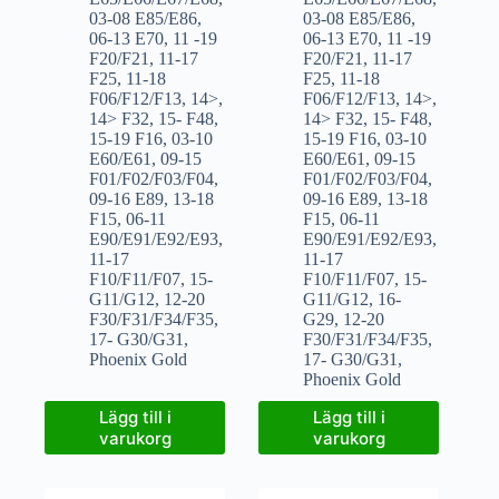
03-08 E85/E86
,
03-08 E85/E86
,
06-13 E70
,
11 -19
06-13 E70
,
11 -19
F20/F21
,
11-17
F20/F21
,
11-17
F25
,
11-18
F25
,
11-18
F06/F12/F13
,
14>
,
F06/F12/F13
,
14>
,
14> F32
,
15- F48
,
14> F32
,
15- F48
,
15-19 F16
,
03-10
15-19 F16
,
03-10
E60/E61
,
09-15
E60/E61
,
09-15
F01/F02/F03/F04
,
F01/F02/F03/F04
,
09-16 E89
,
13-18
09-16 E89
,
13-18
F15
,
06-11
F15
,
06-11
E90/E91/E92/E93
,
E90/E91/E92/E93
,
11-17
11-17
F10/F11/F07
,
15-
F10/F11/F07
,
15-
G11/G12
,
12-20
G11/G12
,
16-
F30/F31/F34/F35
,
G29
,
12-20
17- G30/G31
,
F30/F31/F34/F35
,
Phoenix Gold
17- G30/G31
,
Phoenix Gold
Lägg till i
Lägg till i
varukorg
varukorg