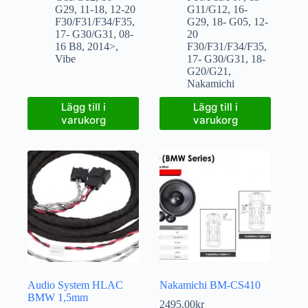
G29
,
11-18
,
12-20
G11/G12
,
16-
F30/F31/F34/F35
,
G29
,
18- G05
,
12-
17- G30/G31
,
08-
20
16 B8
,
2014>
,
F30/F31/F34/F35
,
Vibe
17- G30/G31
,
18-
G20/G21
,
Nakamichi
Lägg till i
Lägg till i
varukorg
varukorg
Audio System HLAC
Nakamichi BM-CS410
BMW 1,5mm
2495.00
kr