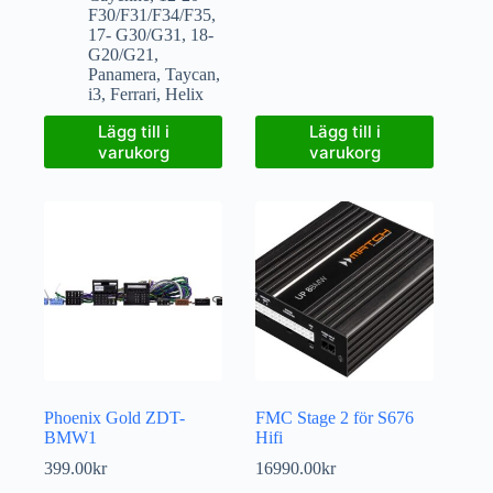
F30/F31/F34/F35
,
17- G30/G31
,
18-
G20/G21
,
Panamera
,
Taycan
,
i3
,
Ferrari
,
Helix
Lägg till i
Lägg till i
varukorg
varukorg
Phoenix Gold ZDT-
FMC Stage 2 för S676
BMW1
Hifi
399.00
kr
16990.00
kr