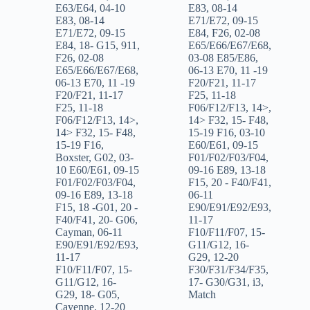
E63/E64
,
04-10
E83
,
08-14
E83
,
08-14
E71/E72
,
09-15
E71/E72
,
09-15
E84
,
F26
,
02-08
E84
,
18- G15
,
911
,
E65/E66/E67/E68
,
F26
,
02-08
03-08 E85/E86
,
E65/E66/E67/E68
,
06-13 E70
,
11 -19
06-13 E70
,
11 -19
F20/F21
,
11-17
F20/F21
,
11-17
F25
,
11-18
F25
,
11-18
F06/F12/F13
,
14>
,
F06/F12/F13
,
14>
,
14> F32
,
15- F48
,
14> F32
,
15- F48
,
15-19 F16
,
03-10
15-19 F16
,
E60/E61
,
09-15
Boxster
,
G02
,
03-
F01/F02/F03/F04
,
10 E60/E61
,
09-15
09-16 E89
,
13-18
F01/F02/F03/F04
,
F15
,
20 - F40/F41
,
09-16 E89
,
13-18
06-11
F15
,
18 -G01
,
20 -
E90/E91/E92/E93
,
F40/F41
,
20- G06
,
11-17
Cayman
,
06-11
F10/F11/F07
,
15-
E90/E91/E92/E93
,
G11/G12
,
16-
11-17
G29
,
12-20
F10/F11/F07
,
15-
F30/F31/F34/F35
,
G11/G12
,
16-
17- G30/G31
,
i3
,
G29
,
18- G05
,
Match
Cayenne
,
12-20