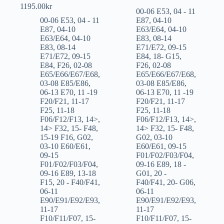
1195.00
kr
00-06 E53
,
04 - 11
00-06 E53
,
04 - 11
E87
,
04-10
E87
,
04-10
E63/E64
,
04-10
E63/E64
,
04-10
E83
,
08-14
E83
,
08-14
E71/E72
,
09-15
E71/E72
,
09-15
E84
,
18- G15
,
E84
,
F26
,
02-08
F26
,
02-08
E65/E66/E67/E68
,
E65/E66/E67/E68
,
03-08 E85/E86
,
03-08 E85/E86
,
06-13 E70
,
11 -19
06-13 E70
,
11 -19
F20/F21
,
11-17
F20/F21
,
11-17
F25
,
11-18
F25
,
11-18
F06/F12/F13
,
14>
,
F06/F12/F13
,
14>
,
14> F32
,
15- F48
,
14> F32
,
15- F48
,
15-19 F16
,
G02
,
G02
,
03-10
03-10 E60/E61
,
E60/E61
,
09-15
09-15
F01/F02/F03/F04
,
F01/F02/F03/F04
,
09-16 E89
,
18 -
09-16 E89
,
13-18
G01
,
20 -
F15
,
20 - F40/F41
,
F40/F41
,
20- G06
,
06-11
06-11
E90/E91/E92/E93
,
E90/E91/E92/E93
,
11-17
11-17
F10/F11/F07
,
15-
F10/F11/F07
,
15-