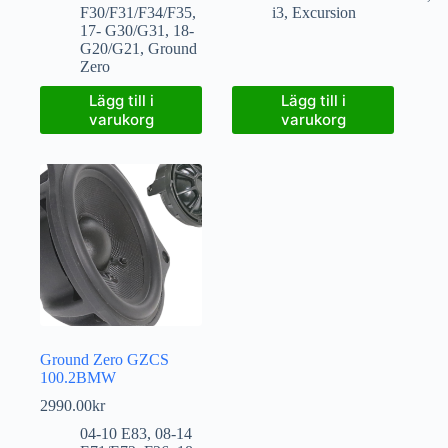
F30/F31/F34/F35
,
i3
,
Excursion
17- G30/G31
,
18-
G20/G21
,
Ground
Zero
Lägg till i
Lägg till i
varukorg
varukorg
Ground Zero GZCS
100.2BMW
2990.00
kr
04-10 E83
,
08-14