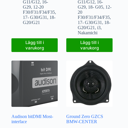
G11/G12
,
16-
G11/G12
,
16-
G29
,
12-20
G29
,
18- G05
,
12-
F30/F31/F34/F35
,
20
17- G30/G31
,
18-
F30/F31/F34/F35
,
G20/G21
17- G30/G31
,
18-
G20/G21
,
i3
,
Nakamichi
Lägg till i
Lägg till i
varukorg
varukorg
Audison bitDMI Most-
Ground Zero GZCS
interface
BMW-CENTER