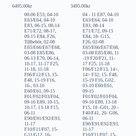
6495.00
kr
3495.00
kr
00-06 E53
,
04-10
04 - 11 E87
,
04-10
E63/E64
,
04-10
E63/E64
,
04-10
E83
,
06-15
,
08-14
E83
,
08-14
E71/E72
,
08-17
,
E71/E72
,
09-15
09-15 E84
,
F26
,
E84
,
18- G15
,
Tillbehör
,
02-08
F26
,
02-08
E65/E66/E67/E68
,
E65/E66/E67/E68
,
03-08 E85/E86
,
03-08 E85/E86
,
11
06-13 E70
,
06-14
,
-19 F20/F21
,
11-
10-17
,
11-17 F25
,
17 F25
,
11-18
11-18
,
11-18
F06/F12/F13
,
14>
,
F06/F12/F13
,
15-
14> F32
,
15- F48
,
F48
,
15-19 F16
,
15-19 F16
,
G02
,
16-
,
03-10
03-10 E60/E61
,
E60/E61
,
09-15
09-15
F01/F02/F03/F04
,
F01/F02/F03/F04
,
09-16 E89
,
10-15
,
09-16 E89
,
13-18
10-17
,
13-18 F15
,
F15
,
18 -G01
,
20 -
06-11
F40/F41
,
20- G06
,
E90/E91/E92/E93
,
06-11
11-17
E90/E91/E92/E93
,
F10/F11/F07
,
15-
11-17
G11/G12
,
16-
F10/F11/F07
,
15-