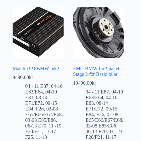
Match UP 8BMW mk2
FMC BMW PnP-paket
Stage 2 för Basic-bilar
8490.00
kr
10490.00
kr
04 - 11 E87
,
04-10
E63/E64
,
04-10
04 - 11 E87
,
04-10
E83
,
08-14
E63/E64
,
04-10
E71/E72
,
09-15
E83
,
08-14
E84
,
F26
,
02-08
E71/E72
,
09-15
E65/E66/E67/E68
,
E84
,
F26
,
02-08
03-08 E85/E86
,
E65/E66/E67/E68
,
06-13 E70
,
11 -19
03-08 E85/E86
,
F20/F21
,
11-17
06-13 E70
,
11 -19
F25
,
11-18
F20/F21
,
11-17