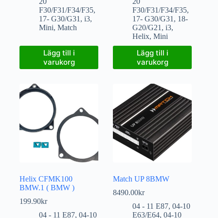
20
20
F30/F31/F34/F35
,
F30/F31/F34/F35
,
17- G30/G31
,
i3
,
17- G30/G31
,
18-
Mini
,
Match
G20/G21
,
i3
,
Helix
,
Mini
Lägg till i
Lägg till i
varukorg
varukorg
Helix CFMK100
Match UP 8BMW
BMW.1 ( BMW )
8490.00
kr
199.90
kr
04 - 11 E87
,
04-10
04 - 11 E87
,
04-10
E63/E64
,
04-10