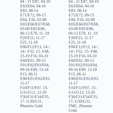
04 - 11 E87
,
04-10
04 - 11 E87
,
04-10
E63/E64
,
04-10
E63/E64
,
04-10
E83
,
08-14
E83
,
08-14
E71/E72
,
09-15
E71/E72
,
09-15
E84
,
F26
,
02-08
E84
,
F26
,
02-08
E65/E66/E67/E68
,
E65/E66/E67/E68
,
03-08 E85/E86
,
03-08 E85/E86
,
06-13 E70
,
11 -19
06-13 E70
,
11 -19
F20/F21
,
11-17
F20/F21
,
11-17
F25
,
11-18
F25
,
11-18
F06/F12/F13
,
14>
,
F06/F12/F13
,
14>
,
14> F32
,
15- F48
,
14> F32
,
15- F48
,
15-19 F16
,
03-10
15-19 F16
,
03-10
E60/E61
,
09-15
E60/E61
,
09-15
F01/F02/F03/F04
,
F01/F02/F03/F04
,
09-16 E89
,
13-18
09-16 E89
,
13-18
F15
,
06-11
F15
,
06-11
E90/E91/E92/E93
,
E90/E91/E92/E93
,
11-17
11-17
F10/F11/F07
,
15-
F10/F11/F07
,
15-
G11/G12
,
12-20
G11/G12
,
12-20
F30/F31/F34/F35
,
F30/F31/F34/F35
,
17- G30/G31
,
17- G30/G31
,
Phoenix Gold
FMC
,
Phoenix
Gold