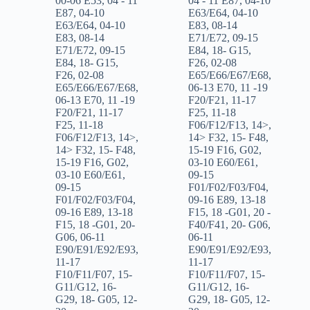
00-06 E53
,
04 - 11
04 - 11 E87
,
04-10
E87
,
04-10
E63/E64
,
04-10
E63/E64
,
04-10
E83
,
08-14
E83
,
08-14
E71/E72
,
09-15
E71/E72
,
09-15
E84
,
18- G15
,
E84
,
18- G15
,
F26
,
02-08
F26
,
02-08
E65/E66/E67/E68
,
E65/E66/E67/E68
,
06-13 E70
,
11 -19
06-13 E70
,
11 -19
F20/F21
,
11-17
F20/F21
,
11-17
F25
,
11-18
F25
,
11-18
F06/F12/F13
,
14>
,
F06/F12/F13
,
14>
,
14> F32
,
15- F48
,
14> F32
,
15- F48
,
15-19 F16
,
G02
,
15-19 F16
,
G02
,
03-10 E60/E61
,
03-10 E60/E61
,
09-15
09-15
F01/F02/F03/F04
,
F01/F02/F03/F04
,
09-16 E89
,
13-18
09-16 E89
,
13-18
F15
,
18 -G01
,
20 -
F15
,
18 -G01
,
20-
F40/F41
,
20- G06
,
G06
,
06-11
06-11
E90/E91/E92/E93
,
E90/E91/E92/E93
,
11-17
11-17
F10/F11/F07
,
15-
F10/F11/F07
,
15-
G11/G12
,
16-
G11/G12
,
16-
G29
,
18- G05
,
12-
G29
,
18- G05
,
12-