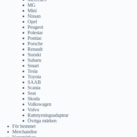
MG
Mini
Nissan
Opel
Peugeot
Polestar
Pontiac
Porsche
Renault
Suzuki
Subaru
Smart
Tesla
Toyota
SAAB
Scania
Seat
Skoda
Volkswagen
Volvo
Rattstyrningsadaptrar
Övriga märken
För hemmet
Merchandise