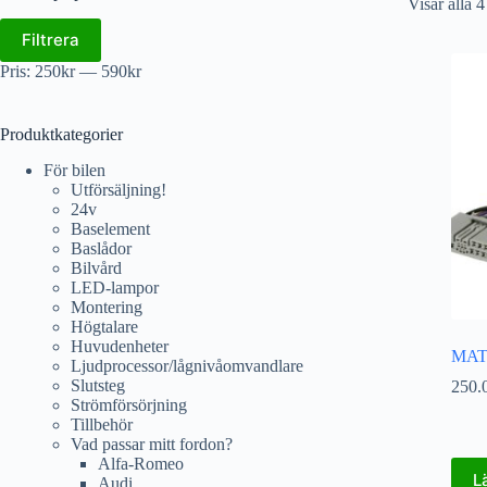
Visar alla 4
Filtrera
Pris:
250kr
—
590kr
Produktkategorier
För bilen
Utförsäljning!
24v
Baselement
Baslådor
Bilvård
LED-lampor
Montering
Högtalare
Huvudenheter
MATC
Ljudprocessor/lågnivåomvandlare
Slutsteg
250.
Strömförsörjning
Tillbehör
Vad passar mitt fordon?
Alfa-Romeo
L
Audi