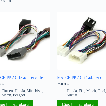
 resultat
H PP-AC 18 adapter cable
MATCH PP-AC 24 adapter cab
00
kr
250.00
kr
Citroen
,
Honda
,
Mitsubishi
,
Honda
,
Fiat
,
Match
,
Opel
,
Match
,
Peugeot
Suzuki
ägg till i varukorg
Lägg till i varukorg