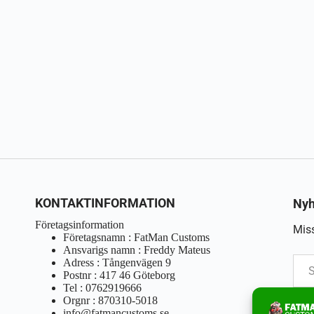
KONTAKTINFORMATION
Nyh
Företagsinformation
Miss
Företagsnamn : FatMan Customs
Ansvarigs namn : Freddy Mateus
Adress : Tångenvägen 9
Postnr : 417 46 Göteborg
Tel : 0762919666
Orgnr : 870310-5018
info@fatmancustoms.se