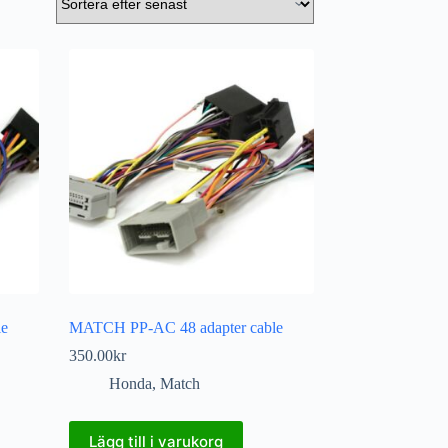
le
MATCH PP-AC 48 adapter cable
350.00
kr
Honda
,
Match
Lägg till i varukorg