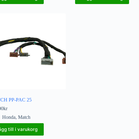
CH PP-PAC 25
00
kr
Honda
,
Match
ägg till i varukorg