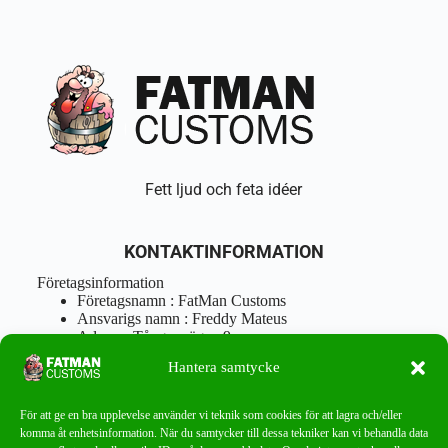
Fett ljud och feta idéer
KONTAKTINFORMATION
Företagsinformation
Företagsnamn : FatMan Customs
Ansvarigs namn : Freddy Mateus
Adress : Tångenvägen 9
Postnr : 417 46 Göteborg
Hantera samtycke
Tel : 0762919666
Orgnr : 870310-5018
info@fatmancustoms.se
För att ge en bra upplevelse använder vi teknik som cookies för att lagra och/eller
Mån – Fre 10:00 – 18:00
komma åt enhetsinformation. När du samtycker till dessa tekniker kan vi behandla data
Lör -11:00 – 15:00