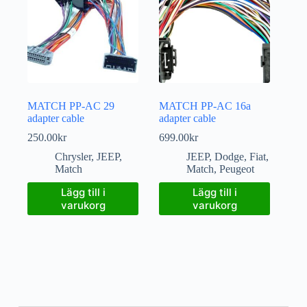
MATCH PP-AC 29
MATCH PP-AC 16a
adapter cable
adapter cable
250.00
kr
699.00
kr
Chrysler
,
JEEP
,
JEEP
,
Dodge
,
Fiat
,
Match
Match
,
Peugeot
Lägg till i
Lägg till i
varukorg
varukorg