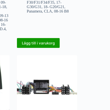
,
09-
F30/F31/F34/F35
,
17-
1-18
,
G30/G31
,
18- G20/G21
,
Panamera
,
CLA
,
08-16 B8
09-13
08-16
,
16-
ID.4
,
Lägg till i varukorg