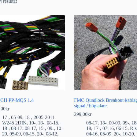
4 resultat
CH PP-MQS 1.4
FMC Quadlock Breakout-kablag
signal / högtalare
.00
kr
299.00
kr
17-
,
05-09
,
18-
,
2005-2011
W245 2DIN
,
10-
,
18-
,
08-15
,
08-17
,
18-
,
00-09
,
09-
,
18
18-
,
08-17
,
08-17
,
15-
,
09-
,
10-
18
,
17-
,
07-16
,
06-15
,
R-s
20
,
05-09
,
06-15
,
20-
,
08-12
,
04-16
,
05-09
,
20-
,
10-20
,