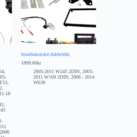
Installationskit dubbeldin
1899.00
kr
64
,
2005-2011 W245 2DIN
,
2005-
05-
2011 W169 2DIN
,
2006 - 2014
 E53
,
W639
2
,
11-18
32
,
245
2-
011
2006