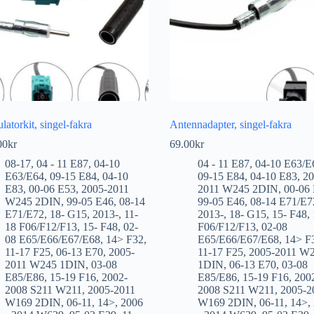
atorkit, singel-fakra
Antennadapter, singel-fakra
00
kr
69.00
kr
08-17
,
04 - 11 E87
,
04-10
04 - 11 E87
,
04-10 E63/E
E63/E64
,
09-15 E84
,
04-10
09-15 E84
,
04-10 E83
,
20
E83
,
00-06 E53
,
2005-2011
2011 W245 2DIN
,
00-06
W245 2DIN
,
99-05 E46
,
08-14
99-05 E46
,
08-14 E71/E7
E71/E72
,
18- G15
,
2013-
,
11-
2013-
,
18- G15
,
15- F48
,
18 F06/F12/F13
,
15- F48
,
02-
F06/F12/F13
,
02-08
08 E65/E66/E67/E68
,
14> F32
,
E65/E66/E67/E68
,
14> F
11-17 F25
,
06-13 E70
,
2005-
11-17 F25
,
2005-2011 W
2011 W245 1DIN
,
03-08
1DIN
,
06-13 E70
,
03-08
E85/E86
,
15-19 F16
,
2002-
E85/E86
,
15-19 F16
,
200
2008 S211 W211
,
2005-2011
2008 S211 W211
,
2005-2
W169 2DIN
,
06-11
,
14>
,
2006
W169 2DIN
,
06-11
,
14>
,