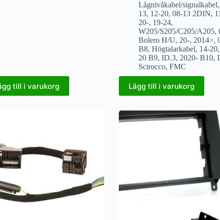
Lågnivåkabel/signalkabel
13
,
12-20
,
08-13 2DIN
,
1
20-
,
19-24
,
W205/S205/C205/A205
,
Bolero H/U
,
20-
,
2014>
,
B8
,
Högtalarkabel
,
14-20
20 B9
,
ID.3
,
2020- B10
,
Scirocco
,
FMC
ägg till i varukorg
Lägg till i varukorg