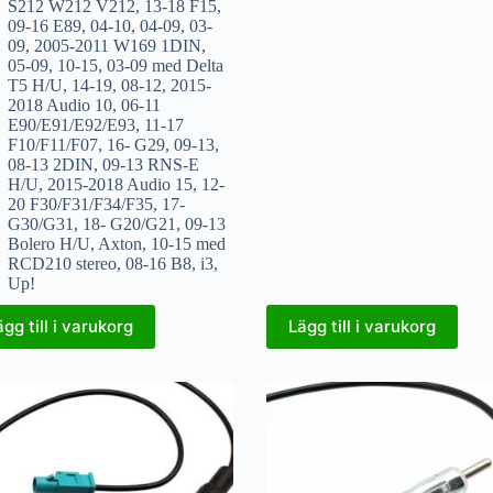
S212 W212 V212
,
13-18 F15
,
09-16 E89
,
04-10
,
04-09
,
03-
09
,
2005-2011 W169 1DIN
,
05-09
,
10-15
,
03-09 med Delta
T5 H/U
,
14-19
,
08-12
,
2015-
2018 Audio 10
,
06-11
E90/E91/E92/E93
,
11-17
F10/F11/F07
,
16- G29
,
09-13
,
08-13 2DIN
,
09-13 RNS-E
H/U
,
2015-2018 Audio 15
,
12-
20 F30/F31/F34/F35
,
17-
G30/G31
,
18- G20/G21
,
09-13
Bolero H/U
,
Axton
,
10-15 med
RCD210 stereo
,
08-16 B8
,
i3
,
Up!
ägg till i varukorg
Lägg till i varukorg