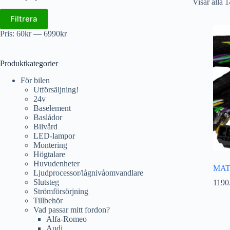
Visar alla 1
Filtrera
Pris:
60kr
—
6990kr
Produktkategorier
För bilen
Utförsäljning!
24v
Baselement
Baslådor
Bilvård
LED-lampor
Montering
Högtalare
Huvudenheter
MAT
Ljudprocessor/lågnivåomvandlare
Slutsteg
1190
Strömförsörjning
Tillbehör
Vad passar mitt fordon?
Alfa-Romeo
Audi