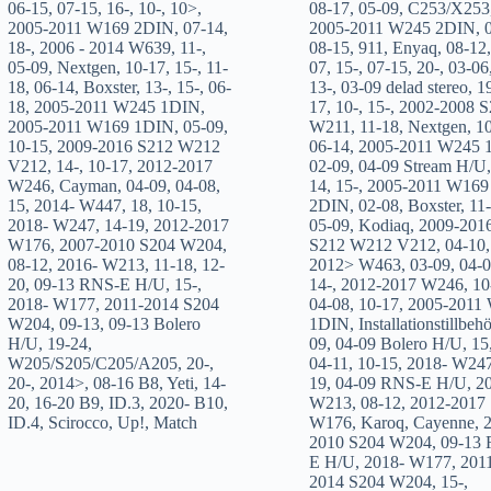
06-15
,
07-15
,
16-
,
10-
,
10>
,
08-17
,
05-09
,
C253/X253
2005-2011 W169 2DIN
,
07-14
,
2005-2011 W245 2DIN
,
18-
,
2006 - 2014 W639
,
11-
,
08-15
,
911
,
Enyaq
,
08-12
05-09
,
Nextgen
,
10-17
,
15-
,
11-
07
,
15-
,
07-15
,
20-
,
03-06
18
,
06-14
,
Boxster
,
13-
,
15-
,
06-
13-
,
03-09 delad stereo
,
1
18
,
2005-2011 W245 1DIN
,
17
,
10-
,
15-
,
2002-2008 S
2005-2011 W169 1DIN
,
05-09
,
W211
,
11-18
,
Nextgen
,
1
10-15
,
2009-2016 S212 W212
06-14
,
2005-2011 W245 
V212
,
14-
,
10-17
,
2012-2017
02-09
,
04-09 Stream H/U
W246
,
Cayman
,
04-09
,
04-08
,
14
,
15-
,
2005-2011 W169
15
,
2014- W447
,
18
,
10-15
,
2DIN
,
02-08
,
Boxster
,
11-
2018- W247
,
14-19
,
2012-2017
05-09
,
Kodiaq
,
2009-201
W176
,
2007-2010 S204 W204
,
S212 W212 V212
,
04-10
,
08-12
,
2016- W213
,
11-18
,
12-
2012> W463
,
03-09
,
04-
20
,
09-13 RNS-E H/U
,
15-
,
14-
,
2012-2017 W246
,
10
2018- W177
,
2011-2014 S204
04-08
,
10-17
,
2005-2011
W204
,
09-13
,
09-13 Bolero
1DIN
,
Installationstillbehö
H/U
,
19-24
,
09
,
04-09 Bolero H/U
,
15
W205/S205/C205/A205
,
20-
,
04-11
,
10-15
,
2018- W24
20-
,
2014>
,
08-16 B8
,
Yeti
,
14-
19
,
04-09 RNS-E H/U
,
2
20
,
16-20 B9
,
ID.3
,
2020- B10
,
W213
,
08-12
,
2012-2017
ID.4
,
Scirocco
,
Up!
,
Match
W176
,
Karoq
,
Cayenne
,
2010 S204 W204
,
09-13
E H/U
,
2018- W177
,
201
2014 S204 W204
,
15-
,