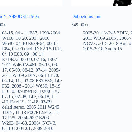
on N-A480DSP-ISO5
Dubbeldins-ram
00
kr
349.00
kr
08-15
,
04 - 11 E87
,
1998-2004
2005-2011 W245 2DIN
,
W168
,
10-20
,
2004-2006
2011 W169 2DIN
,
2006>
W639
,
04-10 E63/E64
,
09-15
NCV3
,
2015-2018 Audio
E84
,
03-09 med RNS2 T5 H/U
,
2015-2018 Audio 15
04-10 E83
,
09-
,
08-14
E71/E72
,
00-09
,
07-16
,
1997-
2011 W460 W461
,
06-15
,
08-
17
,
05-09
,
08-12
,
07-14
,
2005-
2011 W169 2DIN
,
06-13 E70
,
06-14
,
11-
,
03-08 E85/E86
,
14>
F32
,
2006 - 2014 W639
,
15-19
F16
,
03-09 med RCD200 H/U
,
07-15
,
02-08
,
14>
,
06-18
,
11
-19 F20/F21
,
11-18
,
03-09
delad stereo
,
2005-2011 W245
1DIN
,
11-18 F06/F12/F13
,
11-
17 F25
,
2004-2007 S203
W203
,
04-08
,
2006> NCV3
,
03-10 E60/E61
,
2009-2016