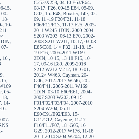
,
C253/X253
,
04-10 E63/E64
,
06-15
,
08-17
,
F26
,
09-15 E84
,
05-09
,
,
00-
G02
,
15- F48
,
Boxster
,
14>
,
02-
,
18-
,
09
,
11 -19 F20/F21
,
11-18
9-
,
10-
F06/F12/F13
,
11-17 F25
,
2005-
211
2011 W245 1DIN
,
2000-2004
0>
,
S203 W203
,
06-13 E70
,
2002-
1DIN
,
2008 S211 W211
,
10-17
,
03-08
,
07-
E85/E86
,
14> F32
,
11-18
,
15-
19 F16
,
2005-2011 W169
,
16-
,
2DIN
,
10-15
,
13-18 F15
,
10-
6
17
,
09-16 E89
,
2009-2016
S212 W212 V212
,
18 -G01
,
09
,
2012> W463
,
Cayman
,
20-
-15
,
G06
,
2012-2017 W246
,
20 -
 W169
F40/F41
,
2005-2011 W169
r
,
05-
1DIN
,
03-10 E60/E61
,
2004-
,
18
,
2007 S203 W203
,
09-15
7
,
14-
F01/F02/F03/F04
,
2007-2010
016-
S204 W204
,
06-11
E90/E91/E92/E93
,
15-
2007-
G11/G12
,
Cayenne
,
11-17
 RNS-
F10/F11/F07
,
18- G05
,
16-
1-
G29
,
2012-2017 W176
,
11-18
,
2011-2014 S204 W204
,
12-20