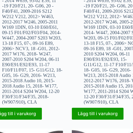
- 2014 W639
,
95-02 E39
,
11
- 2014 W639
,
95-02 E39
-19 F20/F21
,
20- G06
,
20 -
-19 F20/F21
,
20- G06
,
20
F40/F41
,
2009-2016 S212
F40/F41
,
2009-2016 S21
W212 V212
,
2012> W463
,
W212 V212
,
2012> W46
2012-2017 W246
,
2005-2011
2012-2017 W246
,
2005-2
W169 1DIN
,
03-10 E60/E61
,
W169 1DIN
,
03-10 E60/
09-15 F01/F02/F03/F04
,
2014-
2014- W447
,
2004-2007 
W447
,
2004-2007 S203 W203
,
W203
,
09-15 F01/F02/F0
13-18 F15
,
07-
,
09-16 E89
,
13-18 F15
,
07-
,
2006> N
2006> NCV3
,
18 -G01
,
2012-
09-16 E89
,
18 -G01
,
2007
2017 W176
,
2018- W247
,
2010 S204 W204
,
06-11
2007-2010 S204 W204
,
06-11
E90/E91/E92/E93
,
15-
E90/E91/E92/E93
,
11-17
G11/G12
,
11-17 F10/F11
F10/F11/F07
,
15- G11/G12
,
18-
18- G05
,
16- G29
,
2016-
G05
,
16- G29
,
2016- W213
,
W213
,
2015-2018 Audio 
2015-2018 Audio 10
,
2015-
2012-2017 W176
,
2018-
2018 Audio 15
,
2018- W177
,
2015-2018 Audio 15
,
201
2011-2014 S204 W204
,
12-20
W177
,
2011-2014 S204 
F30/F31/F34/F35
,
2018-
12-20 F30/F31/F34/F35
,
(W907/910)
,
CLA
(W907/910)
,
CLA
ägg till i varukorg
Lägg till i varukorg