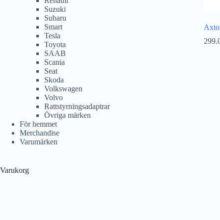
Renault
Suzuki
Subaru
Smart
Axt
Tesla
299.
Toyota
SAAB
Scania
Seat
Skoda
Volkswagen
Volvo
Rattstyrningsadaptrar
Övriga märken
För hemmet
Merchandise
Varumärken
Varukorg