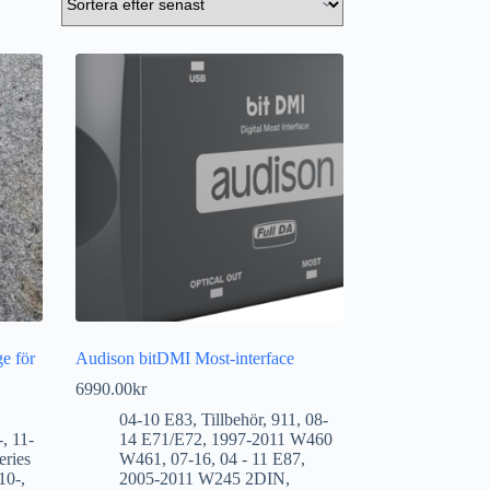
e för
Audison bitDMI Most-interface
6990.00
kr
04-10 E83
,
Tillbehör
,
911
,
08-
-
,
11-
14 E71/E72
,
1997-2011 W460
eries
W461
,
07-16
,
04 - 11 E87
,
10-
,
2005-2011 W245 2DIN
,