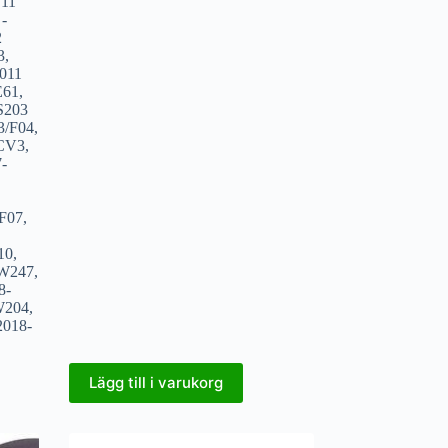
,
11
 -
2
3
,
011
E61
,
S203
3/F04
,
CV3
,
-
/F07
,
10
,
 W247
,
8-
W204
,
2018-
Lägg till i varukorg