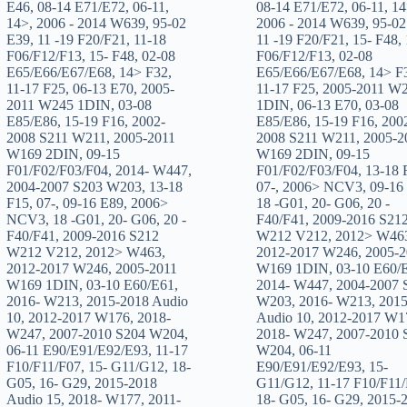
E46
,
08-14 E71/E72
,
06-11
,
08-14 E71/E72
,
06-11
,
14
14>
,
2006 - 2014 W639
,
95-02
2006 - 2014 W639
,
95-02
E39
,
11 -19 F20/F21
,
11-18
11 -19 F20/F21
,
15- F48
,
F06/F12/F13
,
15- F48
,
02-08
F06/F12/F13
,
02-08
E65/E66/E67/E68
,
14> F32
,
E65/E66/E67/E68
,
14> F
11-17 F25
,
06-13 E70
,
2005-
11-17 F25
,
2005-2011 W
2011 W245 1DIN
,
03-08
1DIN
,
06-13 E70
,
03-08
E85/E86
,
15-19 F16
,
2002-
E85/E86
,
15-19 F16
,
200
2008 S211 W211
,
2005-2011
2008 S211 W211
,
2005-2
W169 2DIN
,
09-15
W169 2DIN
,
09-15
F01/F02/F03/F04
,
2014- W447
,
F01/F02/F03/F04
,
13-18 
2004-2007 S203 W203
,
13-18
07-
,
2006> NCV3
,
09-16
F15
,
07-
,
09-16 E89
,
2006>
18 -G01
,
20- G06
,
20 -
NCV3
,
18 -G01
,
20- G06
,
20 -
F40/F41
,
2009-2016 S21
F40/F41
,
2009-2016 S212
W212 V212
,
2012> W46
W212 V212
,
2012> W463
,
2012-2017 W246
,
2005-2
2012-2017 W246
,
2005-2011
W169 1DIN
,
03-10 E60/
W169 1DIN
,
03-10 E60/E61
,
2014- W447
,
2004-2007 
2016- W213
,
2015-2018 Audio
W203
,
2016- W213
,
2015
10
,
2012-2017 W176
,
2018-
Audio 10
,
2012-2017 W1
W247
,
2007-2010 S204 W204
,
2018- W247
,
2007-2010 
06-11 E90/E91/E92/E93
,
11-17
W204
,
06-11
F10/F11/F07
,
15- G11/G12
,
18-
E90/E91/E92/E93
,
15-
G05
,
16- G29
,
2015-2018
G11/G12
,
11-17 F10/F11
Audio 15
,
2018- W177
,
2011-
18- G05
,
16- G29
,
2015-