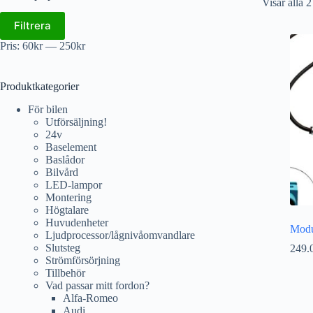
Visar alla 2
Filtrera
Pris:
60kr
—
250kr
Produktkategorier
För bilen
Utförsäljning!
24v
Baselement
Baslådor
Bilvård
LED-lampor
Montering
Högtalare
Huvudenheter
Modul
Ljudprocessor/lågnivåomvandlare
Slutsteg
249.
Strömförsörjning
Tillbehör
Vad passar mitt fordon?
Alfa-Romeo
Audi