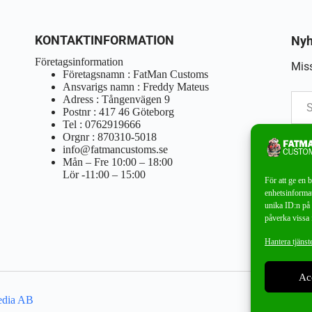
KONTAKTINFORMATION
Nyh
Företagsinformation
Miss
Företagsnamn : FatMan Customs
Ansvarigs namn : Freddy Mateus
Adress : Tångenvägen 9
Postnr : 417 46 Göteborg
Tel : 0762919666
Orgnr : 870310-5018
info@fatmancustoms.se
Mån – Fre 10:00 – 18:00
Lör -11:00 – 15:00
För att ge en 
enhetsinformat
unika ID:n på 
påverka vissa 
Hantera tjänst
Ac
edia AB