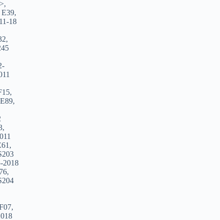
>
,
 E39
,
11-18
32
,
245
2-
011
F15
,
 E89
,
2
3
,
011
E61
,
S203
-2018
76
,
S204
/F07
,
2018