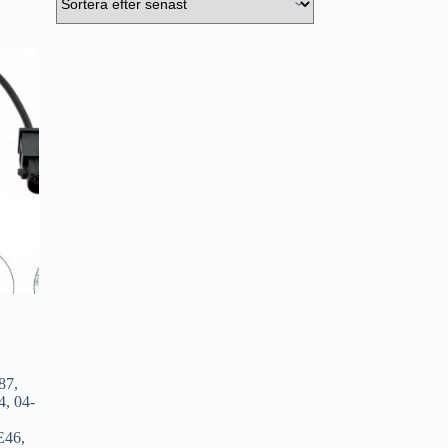
E87
,
4
,
04-
E46
,