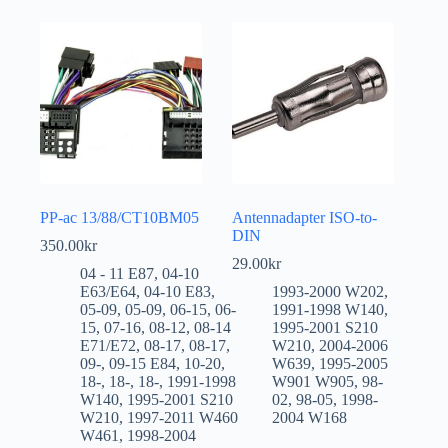
PP-ac 13/88/CT10BM05
Antennadapter ISO-to-
DIN
350.00
kr
29.00
kr
04 - 11 E87
,
04-10
E63/E64
,
04-10 E83
,
1993-2000 W202
,
05-09
,
05-09
,
06-15
,
06-
1991-1998 W140
,
15
,
07-16
,
08-12
,
08-14
1995-2001 S210
E71/E72
,
08-17
,
08-17
,
W210
,
2004-2006
09-
,
09-15 E84
,
10-20
,
W639
,
1995-2005
18-
,
18-
,
18-
,
1991-1998
W901 W905
,
98-
W140
,
1995-2001 S210
02
,
98-05
,
1998-
W210
,
1997-2011 W460
2004 W168
W461
,
1998-2004