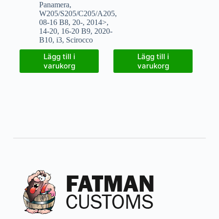
Panamera
,
W205/S205/C205/A205
,
08-16 B8
,
20-
,
2014>
,
14-20
,
16-20 B9
,
2020-
B10
,
i3
,
Scirocco
Lägg till i
Lägg till i
varukorg
varukorg