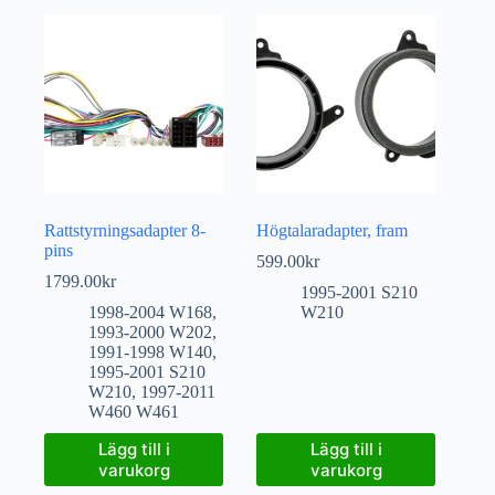
Rattstyrningsadapter 8-
Högtalaradapter, fram
pins
599.00
kr
1799.00
kr
1995-2001 S210
1998-2004 W168
,
W210
1993-2000 W202
,
1991-1998 W140
,
1995-2001 S210
W210
,
1997-2011
W460 W461
Lägg till i
Lägg till i
varukorg
varukorg