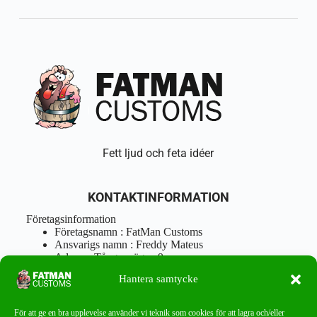
Fett ljud och feta idéer
KONTAKTINFORMATION
Företagsinformation
Företagsnamn : FatMan Customs
Ansvarigs namn : Freddy Mateus
Adress : Tångenvägen 9
Postnr : 417 46 Göteborg
Hantera samtycke
Tel : 0762919666
Orgnr : 870310-5018
info@fatmancustoms.se
För att ge en bra upplevelse använder vi teknik som cookies för att lagra och/eller