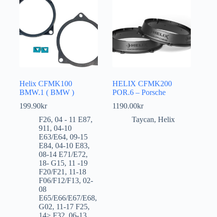
Helix CFMK100
HELIX CFMK200
BMW.1 ( BMW )
POR.6 – Porsche
199.90
kr
1190.00
kr
F26
,
04 - 11 E87
,
Taycan
,
Helix
911
,
04-10
E63/E64
,
09-15
E84
,
04-10 E83
,
08-14 E71/E72
,
18- G15
,
11 -19
F20/F21
,
11-18
F06/F12/F13
,
02-
08
E65/E66/E67/E68
,
G02
,
11-17 F25
,
14> F32
,
06-13