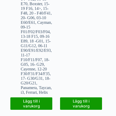
E70
,
Boxster
,
15-
19 F16
,
14>
,
15-
F48
,
20 - F40/F41
,
20- G06
,
03-10
E60/E61
,
Cayman
,
09-15
F01/F02/F03/F04
,
13-18 F15
,
09-16
E89
,
18 -G01
,
15-
G11/G12
,
06-11
E90/E91/E92/E93
,
11-17
F10/F11/F07
,
18-
G05
,
16- G29
,
Cayenne
,
12-20
F30/F31/F34/F35
,
17- G30/G31
,
18-
G20/G21
,
Panamera
,
Taycan
,
i3
,
Ferrari
,
Helix
Lägg till i
Lägg till i
varukorg
varukorg