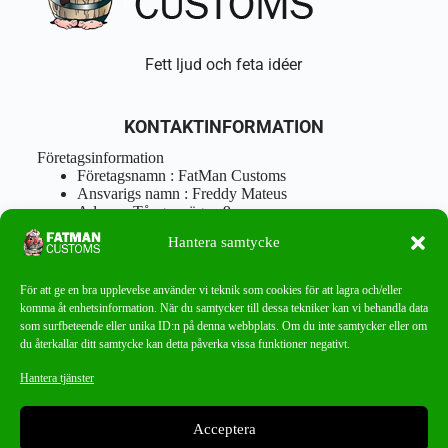
Fett ljud och feta idéer
KONTAKTINFORMATION
Företagsinformation
Företagsnamn : FatMan Customs
Ansvarigs namn : Freddy Mateus
Adress : Tångenvägen 9
Postnr : 417 46 Göteborg
Hantera samtycke
Tel : 0762919666
Orgnr : 870310-5018
info@fatmancustoms.se
För att ge en bra upplevelse använder vi teknik som cookies för att lagra och/eller
Mån – Fre 10:00 – 18:00
komma åt enhetsinformation. När du samtycker till dessa tekniker kan vi behandla data
Lör -11:00 – 15:00
som surfbeteende eller unika ID:n på denna webbplats. Om du inte samtycker eller om
du återkallar ditt samtycke kan detta påverka vissa funktioner negativt.
Nyhetsbrev
Hantera tjänster
Missa aldrig ett bra erbjudande!
Acceptera