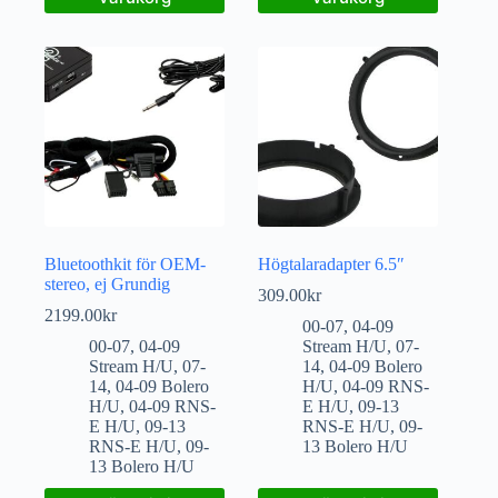
Bluetoothkit för OEM-
Högtalaradapter 6.5″
stereo, ej Grundig
309.00
kr
2199.00
kr
00-07
,
04-09
00-07
,
04-09
Stream H/U
,
07-
Stream H/U
,
07-
14
,
04-09 Bolero
14
,
04-09 Bolero
H/U
,
04-09 RNS-
H/U
,
04-09 RNS-
E H/U
,
09-13
E H/U
,
09-13
RNS-E H/U
,
09-
RNS-E H/U
,
09-
13 Bolero H/U
13 Bolero H/U