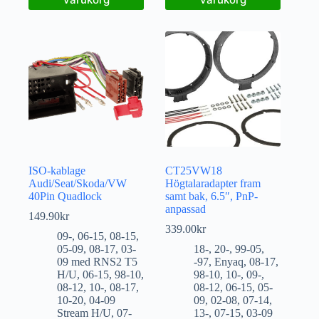
ISO-kablage
CT25VW18
Audi/Seat/Skoda/VW
Högtalaradapter fram
40Pin Quadlock
samt bak, 6.5″, PnP-
anpassad
149.90
kr
339.00
kr
09-
,
06-15
,
08-15
,
05-09
,
08-17
,
03-
18-
,
20-
,
99-05
,
09 med RNS2 T5
-97
,
Enyaq
,
08-17
,
H/U
,
06-15
,
98-10
,
98-10
,
10-
,
09-
,
08-12
,
10-
,
08-17
,
08-12
,
06-15
,
05-
10-20
,
04-09
09
,
02-08
,
07-14
,
Stream H/U
,
07-
13-
,
07-15
,
03-09