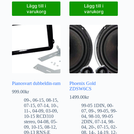
Lägg till i
Lägg till i
varukorg
varukorg
Pianosvart dubbeldin-ram
Phoenix Gold
ZDSW6CS
999.00
kr
1499.00
kr
09-
,
06-15
,
08-15
,
07-15
,
07-14
,
10-
,
99-05 1DIN
,
00-
11-
,
04-09
,
03-09
,
07
,
09-
,
99-05
,
99-
10-15 RCD310
04
,
98-10
,
99-05
stereo
,
04-08
,
05-
2DIN
,
07-14
,
98-
09
,
10-15
,
08-12
,
04
,
20-
,
07-15
,
02-
09-13 RNS-E
08
,
14-
,
14-19
,
12-