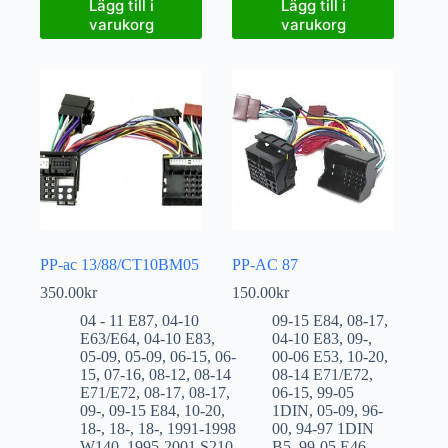
Lägg till i
Lägg till i
varukorg
varukorg
PP-ac 13/88/CT10BM05
PP-AC 87
350.00
kr
150.00
kr
04 - 11 E87
,
04-10
09-15 E84
,
08-17
,
E63/E64
,
04-10 E83
,
04-10 E83
,
09-
,
05-09
,
05-09
,
06-15
,
06-
00-06 E53
,
10-20
,
15
,
07-16
,
08-12
,
08-14
08-14 E71/E72
,
E71/E72
,
08-17
,
08-17
,
06-15
,
99-05
09-
,
09-15 E84
,
10-20
,
1DIN
,
05-09
,
96-
18-
,
18-
,
18-
,
1991-1998
00
,
94-97 1DIN
W140
,
1995-2001 S210
B5
,
99-05 E46
,