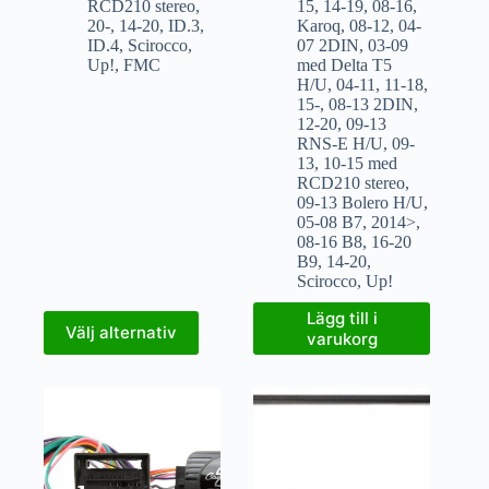
RCD210 stereo
,
15
,
14-19
,
08-16
,
20-
,
14-20
,
ID.3
,
Karoq
,
08-12
,
04-
ID.4
,
Scirocco
,
07 2DIN
,
03-09
Up!
,
FMC
med Delta T5
H/U
,
04-11
,
11-18
,
15-
,
08-13 2DIN
,
12-20
,
09-13
RNS-E H/U
,
09-
13
,
10-15 med
RCD210 stereo
,
09-13 Bolero H/U
,
05-08 B7
,
2014>
,
08-16 B8
,
16-20
B9
,
14-20
,
Scirocco
,
Up!
Lägg till i
Välj alternativ
varukorg