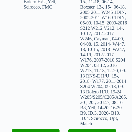
Bolero H/U
,
Yeti
,
15-
,
11-18
,
06-14
,
Scirocco
,
FMC
Boxster
,
13-
,
15-
,
06-18
,
2005-2011 W245 1DIN
,
2005-2011 W169 1DIN
,
05-09
,
10-15
,
2009-2016
S212 W212 V212
,
14-
,
10-17
,
2012-2017
W246
,
Cayman
,
04-09
,
04-08
,
15
,
2014- W447
,
18
,
10-15
,
2018- W247
,
14-19
,
2012-2017
W176
,
2007-2010 S204
W204
,
08-12
,
2016-
W213
,
11-18
,
12-20
,
09-
13 RNS-E H/U
,
15-
,
2018- W177
,
2011-2014
S204 W204
,
09-13
,
09-
13 Bolero H/U
,
19-24
,
W205/S205/C205/A205
,
20-
,
20-
,
2014>
,
08-16
B8
,
Yeti
,
14-20
,
16-20
B9
,
ID.3
,
2020- B10
,
ID.4
,
Scirocco
,
Up!
,
Match