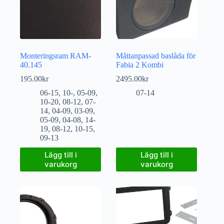
Monteringsram RAM-
Måttanpassad baslåda för
40.145
Fabia 2 Kombi
195.00
kr
2495.00
kr
06-15
,
10-
,
05-09
,
07-14
10-20
,
08-12
,
07-
14
,
04-09
,
03-09
,
05-09
,
04-08
,
14-
19
,
08-12
,
10-15
,
09-13
Lägg till i
Lägg till i
varukorg
varukorg