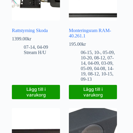
Rattstyrning Skoda
Monteringsram RAM-
40.261.1
1399.00
kr
195.00
kr
07-14
,
04-09
Stream H/U
06-15
,
10-
,
05-09
,
10-20
,
08-12
,
07-
14
,
04-09
,
03-09
,
05-09
,
04-08
,
14-
19
,
08-12
,
10-15
,
09-13
Lägg till i
Lägg till i
varukorg
varukorg