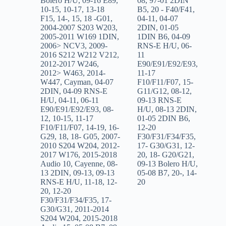
Bolero H/U
,
09-16 E89
,
08
,
97-01 2DIN
10-15
,
10-17
,
13-18
B5
,
20 - F40/F41
,
F15
,
14-
,
15
,
18 -G01
,
04-11
,
04-07
2004-2007 S203 W203
,
2DIN
,
01-05
2005-2011 W169 1DIN
,
1DIN B6
,
04-09
2006> NCV3
,
2009-
RNS-E H/U
,
06-
2016 S212 W212 V212
,
11
2012-2017 W246
,
E90/E91/E92/E93
,
2012> W463
,
2014-
11-17
W447
,
Cayman
,
04-07
F10/F11/F07
,
15-
2DIN
,
04-09 RNS-E
G11/G12
,
08-12
,
H/U
,
04-11
,
06-11
09-13 RNS-E
E90/E91/E92/E93
,
08-
H/U
,
08-13 2DIN
,
12
,
10-15
,
11-17
01-05 2DIN B6
,
F10/F11/F07
,
14-19
,
16-
12-20
G29
,
18
,
18- G05
,
2007-
F30/F31/F34/F35
,
2010 S204 W204
,
2012-
17- G30/G31
,
12-
2017 W176
,
2015-2018
20
,
18- G20/G21
,
Audio 10
,
Cayenne
,
08-
09-13 Bolero H/U
,
13 2DIN
,
09-13
,
09-13
05-08 B7
,
20-
,
14-
RNS-E H/U
,
11-18
,
12-
20
20
,
12-20
F30/F31/F34/F35
,
17-
G30/G31
,
2011-2014
S204 W204
,
2015-2018