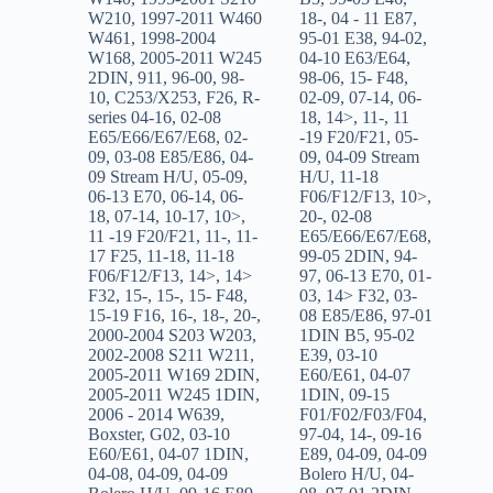
W210
,
1997-2011 W460
18-
,
04 - 11 E87
,
W461
,
1998-2004
95-01 E38
,
94-02
,
W168
,
2005-2011 W245
04-10 E63/E64
,
2DIN
,
911
,
96-00
,
98-
98-06
,
15- F48
,
10
,
C253/X253
,
F26
,
R-
02-09
,
07-14
,
06-
series 04-16
,
02-08
18
,
14>
,
11-
,
11
E65/E66/E67/E68
,
02-
-19 F20/F21
,
05-
09
,
03-08 E85/E86
,
04-
09
,
04-09 Stream
09 Stream H/U
,
05-09
,
H/U
,
11-18
06-13 E70
,
06-14
,
06-
F06/F12/F13
,
10>
,
18
,
07-14
,
10-17
,
10>
,
20-
,
02-08
11 -19 F20/F21
,
11-
,
11-
E65/E66/E67/E68
,
17 F25
,
11-18
,
11-18
99-05 2DIN
,
94-
F06/F12/F13
,
14>
,
14>
97
,
06-13 E70
,
01-
F32
,
15-
,
15-
,
15- F48
,
03
,
14> F32
,
03-
15-19 F16
,
16-
,
18-
,
20-
,
08 E85/E86
,
97-01
2000-2004 S203 W203
,
1DIN B5
,
95-02
2002-2008 S211 W211
,
E39
,
03-10
2005-2011 W169 2DIN
,
E60/E61
,
04-07
2005-2011 W245 1DIN
,
1DIN
,
09-15
2006 - 2014 W639
,
F01/F02/F03/F04
,
Boxster
,
G02
,
03-10
97-04
,
14-
,
09-16
E60/E61
,
04-07 1DIN
,
E89
,
04-09
,
04-09
04-08
,
04-09
,
04-09
Bolero H/U
,
04-