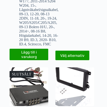
W177
,
2011-2014 S204
W204
,
15-
,
Lågnivåkabel/signalkabel
,
09-13
,
12-20
,
08-13
2DIN
,
11-18
,
20-
,
19-24
,
W205/S205/C205/A205
,
09-13 Bolero H/U
,
20-
,
2014>
,
08-16 B8
,
Högtalarkabel
,
14-20
,
16-
20 B9
,
ID.3
,
2020- B10
,
ID.4
,
Scirocco
,
FMC
Lägg till i
Välj alternativ
varukorg
SLUTSÅLT