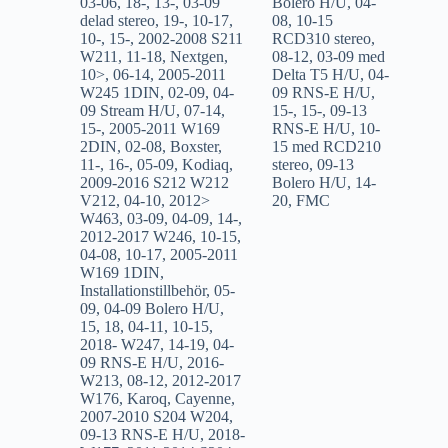
03-06
,
18-
,
13-
,
03-09
Bolero H/U
,
04-
delad stereo
,
19-
,
10-17
,
08
,
10-15
10-
,
15-
,
2002-2008 S211
RCD310 stereo
,
W211
,
11-18
,
Nextgen
,
08-12
,
03-09 med
10>
,
06-14
,
2005-2011
Delta T5 H/U
,
04-
W245 1DIN
,
02-09
,
04-
09 RNS-E H/U
,
09 Stream H/U
,
07-14
,
15-
,
15-
,
09-13
15-
,
2005-2011 W169
RNS-E H/U
,
10-
2DIN
,
02-08
,
Boxster
,
15 med RCD210
11-
,
16-
,
05-09
,
Kodiaq
,
stereo
,
09-13
2009-2016 S212 W212
Bolero H/U
,
14-
V212
,
04-10
,
2012>
20
,
FMC
W463
,
03-09
,
04-09
,
14-
,
2012-2017 W246
,
10-15
,
04-08
,
10-17
,
2005-2011
W169 1DIN
,
Installationstillbehör
,
05-
09
,
04-09 Bolero H/U
,
15
,
18
,
04-11
,
10-15
,
2018- W247
,
14-19
,
04-
09 RNS-E H/U
,
2016-
W213
,
08-12
,
2012-2017
W176
,
Karoq
,
Cayenne
,
2007-2010 S204 W204
,
09-13 RNS-E H/U
,
2018-