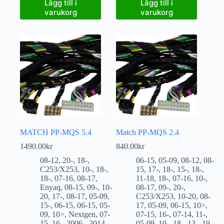
Lägg till i
Lägg till i
varukorg
varukorg
MATCH PP-MQS 5.4
Match PP-MQS 2.4
1490.00
kr
840.00
kr
08-12
,
20-
,
18-
,
06-15
,
05-09
,
08-12
,
08-
C253/X253
,
10-
,
18-
,
15
,
17-
,
18-
,
15-
,
18-
,
18-
,
07-16
,
08-17
,
11-18
,
18-
,
07-16
,
10-
,
Enyaq
,
08-15
,
09-
,
10-
08-17
,
09-
,
20-
,
20
,
17-
,
08-17
,
05-09
,
C253/X253
,
10-20
,
08-
15-
,
06-15
,
06-15
,
05-
17
,
05-09
,
06-15
,
10>
,
09
,
10>
,
Nextgen
,
07-
07-15
,
16-
,
07-14
,
11-
,
15
,
16-
,
2006 - 2014
05-09
,
10-
,
18-
,
13-
,
19-
,