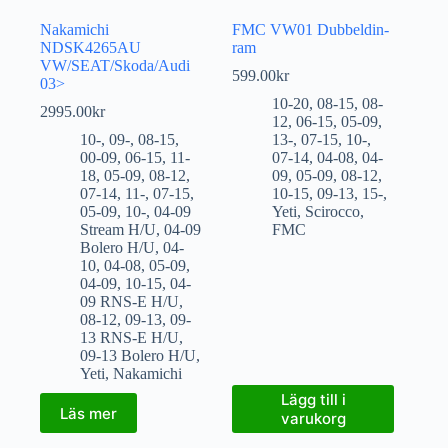
Nakamichi
FMC VW01 Dubbeldin-
NDSK4265AU
ram
VW/SEAT/Skoda/Audi
599.00
kr
03>
10-20
,
08-15
,
08-
2995.00
kr
12
,
06-15
,
05-09
,
10-
,
09-
,
08-15
,
13-
,
07-15
,
10-
,
00-09
,
06-15
,
11-
07-14
,
04-08
,
04-
18
,
05-09
,
08-12
,
09
,
05-09
,
08-12
,
07-14
,
11-
,
07-15
,
10-15
,
09-13
,
15-
,
05-09
,
10-
,
04-09
Yeti
,
Scirocco
,
Stream H/U
,
04-09
FMC
Bolero H/U
,
04-
10
,
04-08
,
05-09
,
04-09
,
10-15
,
04-
09 RNS-E H/U
,
08-12
,
09-13
,
09-
13 RNS-E H/U
,
09-13 Bolero H/U
,
Yeti
,
Nakamichi
Lägg till i
Läs mer
varukorg