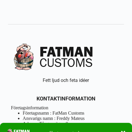
Fett ljud och feta idéer
KONTAKTINFORMATION
Företagsinformation
Företagsnamn : FatMan Customs
Ansvarigs namn : Freddy Mateus
Adress : Tångenvägen 9
Postnr : 417 46 Göteborg