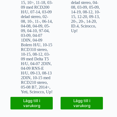
15
,
10>
,
11-18
,
03-
delad stereo
,
04-
09 med RCD200
08
,
03-09
,
05-09
,
H/U
,
07-14
,
03-09
14-19
,
08-12
,
10-
delad stereo
,
02-
15
,
12-20
,
09-13
,
08
,
10-
,
11-
,
06-14
,
20-
,
20-
,
14-20
,
04-08
,
04-09
,
05-
ID.4
,
Scirocco
,
09
,
04-10
,
97-04
,
Up!
03-09
,
04-07
1DIN
,
04-09
Bolero H/U
,
10-15
RCD310 stereo
,
10-15
,
08-12
,
03-
09 med Delta T5
H/U
,
04-07 2DIN
,
04-09 RNS-E
H/U
,
09-13
,
08-13
2DIN
,
10-15 med
RCD210 stereo
,
05-08 B7
,
2014>
,
Yeti
,
Scirocco
,
Up!
Lägg till i
Lägg till i
varukorg
varukorg