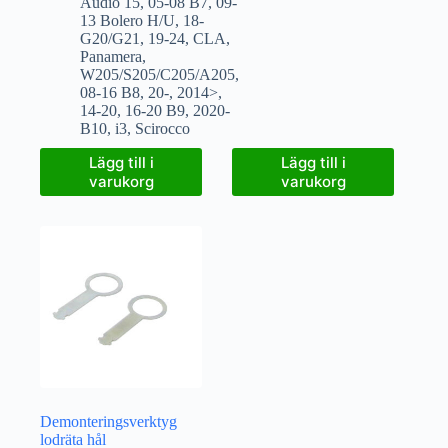
Audio 15
,
05-08 B7
,
09-
13 Bolero H/U
,
18-
G20/G21
,
19-24
,
CLA
,
Panamera
,
W205/S205/C205/A205
,
08-16 B8
,
20-
,
2014>
,
14-20
,
16-20 B9
,
2020-
B10
,
i3
,
Scirocco
Lägg till i
Lägg till i
varukorg
varukorg
Demonteringsverktyg
lodräta hål