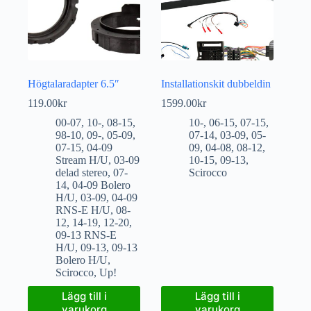
Högtalaradapter 6.5″
Installationskit dubbeldin
119.00
kr
1599.00
kr
00-07
,
10-
,
08-15
,
10-
,
06-15
,
07-15
,
98-10
,
09-
,
05-09
,
07-14
,
03-09
,
05-
07-15
,
04-09
09
,
04-08
,
08-12
,
Stream H/U
,
03-09
10-15
,
09-13
,
delad stereo
,
07-
Scirocco
14
,
04-09 Bolero
H/U
,
03-09
,
04-09
RNS-E H/U
,
08-
12
,
14-19
,
12-20
,
09-13 RNS-E
H/U
,
09-13
,
09-13
Bolero H/U
,
Scirocco
,
Up!
Lägg till i
Lägg till i
varukorg
varukorg