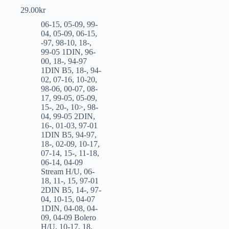
29.00
kr
06-15
,
05-09
,
99-
04
,
05-09
,
06-15
,
-97
,
98-10
,
18-
,
99-05 1DIN
,
96-
00
,
18-
,
94-97
1DIN B5
,
18-
,
94-
02
,
07-16
,
10-20
,
98-06
,
00-07
,
08-
17
,
99-05
,
05-09
,
15-
,
20-
,
10>
,
98-
04
,
99-05 2DIN
,
16-
,
01-03
,
97-01
1DIN B5
,
94-97
,
18-
,
02-09
,
10-17
,
07-14
,
15-
,
11-18
,
06-14
,
04-09
Stream H/U
,
06-
18
,
11-
,
15
,
97-01
2DIN B5
,
14-
,
97-
04
,
10-15
,
04-07
1DIN
,
04-08
,
04-
09
,
04-09 Bolero
H/U
,
10-17
,
18
,