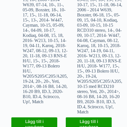
W639
,
07-14
,
10-
,
11-
,
10-17
,
15-
,
11-18
,
06-14
,
05-09
,
Boxster
,
18-
,
10-
2006 - 2014 W639
,
17
,
15-
,
11-18
,
06-14
,
Boxster
,
06-18
,
15-
,
05-
15-
,
13-
,
2014- W447
,
09
,
15
,
04-10
,
Kodiaq
,
Cayman
,
10-15
,
05-09
,
03-09
,
10-15
,
10-15
14-
,
04-09
,
10-17
,
RCD310 stereo
,
14-
,
04-
Kodiaq
,
04-08
,
15
,
18
,
09
,
10-17
,
2014- W447
,
2016- W213
,
10-15
,
14-
04-08
,
Cayman
,
08-12
,
19
,
04-11
,
Karoq
,
2018-
Karoq
,
18
,
10-15
,
2018-
W247
,
08-12
,
09-13
,
12-
W247
,
14-19
,
04-11
,
20
,
11-18
,
09-13 RNS-E
2016- W213
,
09-13
,
12-
H/U
,
15-
,
15-
,
2018-
20
,
11-18
,
09-13 RNS-E
W177
,
09-13 Bolero
H/U
,
2018- W177
,
15-
,
H/U
,
15-
,
09-13 Bolero H/U
,
W205/S205/C205/A205
,
20-
,
19-24
,
19-24
,
20-
,
20-
,
Yeti
,
W205/S205/C205/A205
,
2014>
,
08-16 B8
,
14-20
,
10-15 med RCD210
16-20 B9
,
ID.3
,
2020-
stereo
,
Yeti
,
20-
,
2014>
,
B10
,
ID.4
,
Scirocco
,
08-16 B8
,
14-20
,
16-20
Up!
,
Match
B9
,
2020- B10
,
ID.3
,
ID.4
,
Scirocco
,
Up!
,
Match
Lägg till i
Lägg till i
varukorg
varukorg