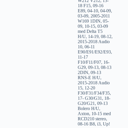
W212 V212
,
13-
18 F15
,
09-16
E89
,
04-10
,
04-09
,
03-09
,
2005-2011
W169 1DIN
,
05-
09
,
10-15
,
03-09
med Delta T5
H/U
,
14-19
,
08-12
,
2015-2018 Audio
10
,
06-11
E90/E91/E92/E93
,
11-17
F10/F11/F07
,
16-
G29
,
09-13
,
08-13
2DIN
,
09-13
RNS-E H/U
,
2015-2018 Audio
15
,
12-20
F30/F31/F34/F35
,
17- G30/G31
,
18-
G20/G21
,
09-13
Bolero H/U
,
Axton
,
10-15 med
RCD210 stereo
,
08-16 B8
,
i3
,
Up!