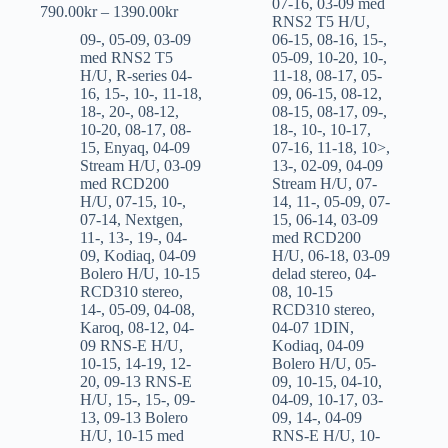
07-16
,
03-09 med
790.00
kr
–
1390.00
kr
RNS2 T5 H/U
,
09-
,
05-09
,
03-09
06-15
,
08-16
,
15-
,
med RNS2 T5
05-09
,
10-20
,
10-
,
H/U
,
R-series 04-
11-18
,
08-17
,
05-
16
,
15-
,
10-
,
11-18
,
09
,
06-15
,
08-12
,
18-
,
20-
,
08-12
,
08-15
,
08-17
,
09-
,
10-20
,
08-17
,
08-
18-
,
10-
,
10-17
,
15
,
Enyaq
,
04-09
07-16
,
11-18
,
10>
,
Stream H/U
,
03-09
13-
,
02-09
,
04-09
med RCD200
Stream H/U
,
07-
H/U
,
07-15
,
10-
,
14
,
11-
,
05-09
,
07-
07-14
,
Nextgen
,
15
,
06-14
,
03-09
11-
,
13-
,
19-
,
04-
med RCD200
09
,
Kodiaq
,
04-09
H/U
,
06-18
,
03-09
Bolero H/U
,
10-15
delad stereo
,
04-
RCD310 stereo
,
08
,
10-15
14-
,
05-09
,
04-08
,
RCD310 stereo
,
Karoq
,
08-12
,
04-
04-07 1DIN
,
09 RNS-E H/U
,
Kodiaq
,
04-09
10-15
,
14-19
,
12-
Bolero H/U
,
05-
20
,
09-13 RNS-E
09
,
10-15
,
04-10
,
H/U
,
15-
,
15-
,
09-
04-09
,
10-17
,
03-
13
,
09-13 Bolero
09
,
14-
,
04-09
H/U
,
10-15 med
RNS-E H/U
,
10-