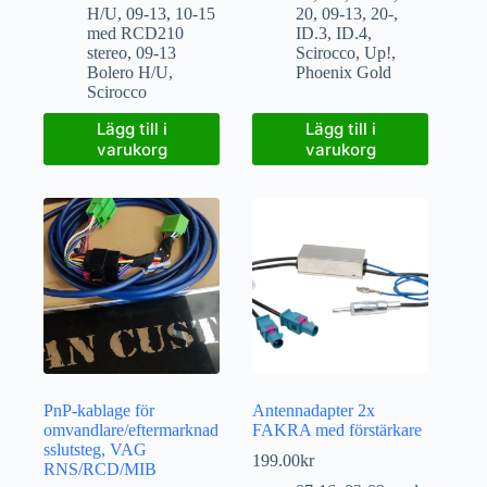
H/U
,
09-13
,
10-15
20
,
09-13
,
20-
,
med RCD210
ID.3
,
ID.4
,
stereo
,
09-13
Scirocco
,
Up!
,
Bolero H/U
,
Phoenix Gold
Scirocco
Lägg till i
Lägg till i
varukorg
varukorg
PnP-kablage för
Antennadapter 2x
omvandlare/eftermarknad
FAKRA med förstärkare
sslutsteg, VAG
199.00
kr
RNS/RCD/MIB