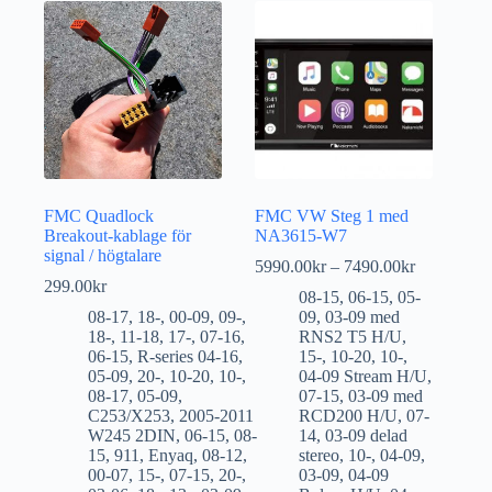
FMC Quadlock
FMC VW Steg 1 med
Breakout-kablage för
NA3615-W7
signal / högtalare
5990.00
kr
–
7490.00
kr
299.00
kr
08-15
,
06-15
,
05-
08-17
,
18-
,
00-09
,
09-
,
09
,
03-09 med
18-
,
11-18
,
17-
,
07-16
,
RNS2 T5 H/U
,
06-15
,
R-series 04-16
,
15-
,
10-20
,
10-
,
05-09
,
20-
,
10-20
,
10-
,
04-09 Stream H/U
,
08-17
,
05-09
,
07-15
,
03-09 med
C253/X253
,
2005-2011
RCD200 H/U
,
07-
W245 2DIN
,
06-15
,
08-
14
,
03-09 delad
15
,
911
,
Enyaq
,
08-12
,
stereo
,
10-
,
04-09
,
00-07
,
15-
,
07-15
,
20-
,
03-09
,
04-09