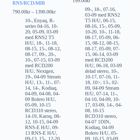
199.00
kr
RNS/RCD/MIB
09-
,
18-
,
07-16
,
790.00
kr
–
1390.00
kr
03-09 med RNS2
10-
,
Enyaq
,
R-
T5 H/U
,
06-15
,
series 04-16
,
10-
08-16
,
15-
,
05-09
,
20
,
05-09
,
03-09
10-20
,
10-
,
11-18
,
med RNS2 T5
08-17
,
05-09
,
06-
H/U
,
18-
,
11-18
,
15
,
08-12
,
08-15
,
08-15
,
15-
,
08-12
,
08-17
,
05-09
,
07-
08-17
,
09-
,
20-
,
15
,
06-14
,
03-09
10-
,
07-15
,
03-09
med RCD200
med RCD200
H/U
,
06-18
,
03-09
H/U
,
Nextgen
,
delad stereo
,
10-
,
19-
,
04-09 Stream
10-17
,
07-16
,
11-
H/U
,
13-
,
11-
,
07-
18
,
10>
,
13-
,
02-
14
,
14-
,
Kodiaq
,
09
,
04-09 Stream
04-09
,
04-08
,
04-
H/U
,
07-14
,
11-
,
09 Bolero H/U
,
04-10
,
04-09
,
10-
05-09
,
10-15
17
,
03-09
,
14-
,
04-
RCD310 stereo
,
08
,
10-15
14-19
,
Karoq
,
08-
RCD310 stereo
,
12
,
10-15
,
04-09
04-07 1DIN
,
RNS-E H/U
,
09-
Kodiaq
,
04-09
13 RNS-E H/U
,
Bolero H/U
,
05-
09-13
,
15-
,
12-20
,
09
,
10-15
,
03-09