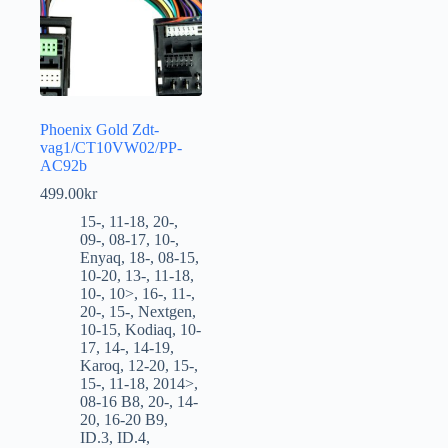
Phoenix Gold Zdt-
vag1/CT10VW02/PP-
AC92b
499.00
kr
15-
,
11-18
,
20-
,
09-
,
08-17
,
10-
,
Enyaq
,
18-
,
08-15
,
10-20
,
13-
,
11-18
,
10-
,
10>
,
16-
,
11-
,
20-
,
15-
,
Nextgen
,
10-15
,
Kodiaq
,
10-
17
,
14-
,
14-19
,
Karoq
,
12-20
,
15-
,
15-
,
11-18
,
2014>
,
08-16 B8
,
20-
,
14-
20
,
16-20 B9
,
ID.3
,
ID.4
,