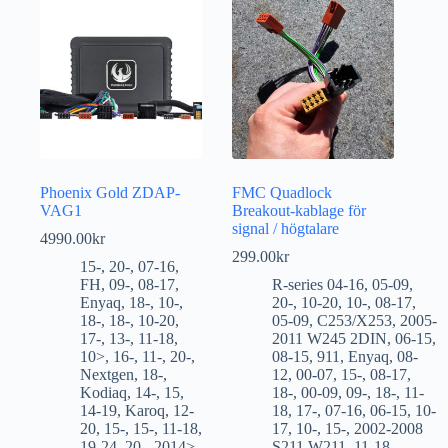
Phoenix Gold ZDAP-
FMC Quadlock
VAG1
Breakout-kablage för
signal / högtalare
4990.00
kr
299.00
kr
15-
,
20-
,
07-16
,
FH
,
09-
,
08-17
,
R-series 04-16
,
05-09
,
Enyaq
,
18-
,
10-
,
20-
,
10-20
,
10-
,
08-17
,
18-
,
18-
,
10-20
,
05-09
,
C253/X253
,
2005-
17-
,
13-
,
11-18
,
2011 W245 2DIN
,
06-15
,
10>
,
16-
,
11-
,
20-
,
08-15
,
911
,
Enyaq
,
08-
Nextgen
,
18-
,
12
,
00-07
,
15-
,
08-17
,
Kodiaq
,
14-
,
15
,
18-
,
00-09
,
09-
,
18-
,
11-
14-19
,
Karoq
,
12-
18
,
17-
,
07-16
,
06-15
,
10-
20
,
15-
,
15-
,
11-18
,
17
,
10-
,
15-
,
2002-2008
19-24
,
20-
,
2014>
,
S211 W211
,
11-18
,