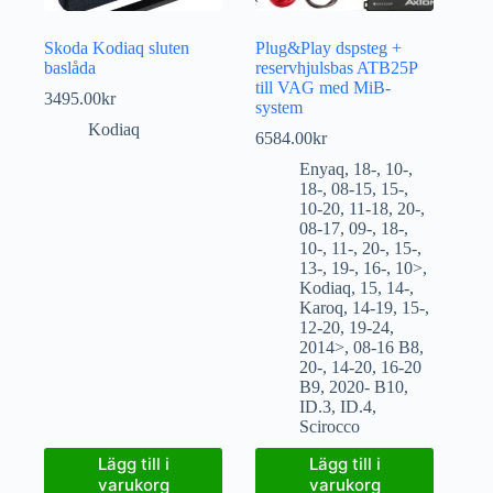
Skoda Kodiaq sluten
Plug&Play dspsteg +
baslåda
reservhjulsbas ATB25P
till VAG med MiB-
3495.00
kr
system
Kodiaq
6584.00
kr
Enyaq
,
18-
,
10-
,
18-
,
08-15
,
15-
,
10-20
,
11-18
,
20-
,
08-17
,
09-
,
18-
,
10-
,
11-
,
20-
,
15-
,
13-
,
19-
,
16-
,
10>
,
Kodiaq
,
15
,
14-
,
Karoq
,
14-19
,
15-
,
12-20
,
19-24
,
2014>
,
08-16 B8
,
20-
,
14-20
,
16-20
B9
,
2020- B10
,
ID.3
,
ID.4
,
Scirocco
Lägg till i
Lägg till i
varukorg
varukorg