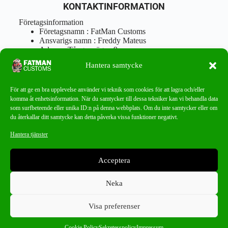
KONTAKTINFORMATION
Företagsinformation
Företagsnamn : FatMan Customs
Ansvarigs namn : Freddy Mateus
Adress : Tångenvägen 9
Postnr : 417 46 Göteborg
Hantera samtycke
Tel : 0762919666
Orgnr : 870310-5018
info@fatmancustoms.se
För att ge en bra upplevelse använder vi teknik som cookies för att lagra och/eller
Mån – Fre 10:00 – 18:00
komma åt enhetsinformation. När du samtycker till dessa tekniker kan vi behandla data
Lör -11:00 – 15:00
som surfbeteende eller unika ID:n på denna webbplats. Om du inte samtycker eller om
du återkallar ditt samtycke kan detta påverka vissa funktioner negativt.
Nyhetsbrev
Hantera tjänster
Missa aldrig ett bra erbjudande!
Acceptera
PRENUMERERA
Neka
Visa preferenser
0
Kodiaq
×
Cookie Policy
Sekretesspolicy
Impressum