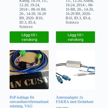
Karoq
,
14-19
,
15-
,
15-
,
12-20
,
Axton
,
12-20
,
19-24
,
19-24
,
2014>
,
08-
2014>
,
08-16 B8
,
16 B8
,
20-
,
14-20
,
20-
,
14-20
,
16-20
16-20 B9
,
2020-
B9
,
2020- B10
,
B10
,
ID.3
,
ID.4
,
ID.3
,
ID.4
,
Scirocco
Scirocco
Lägg till i
Lägg till i
varukorg
varukorg
PnP-kablage för
Antennadapter 2x
omvandlare/eftermarknad
FAKRA med förstärkare
sslutsteg, VAG