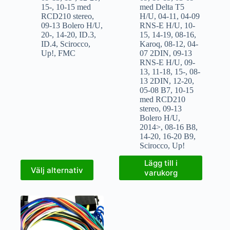
15-
,
10-15 med
med Delta T5
RCD210 stereo
,
H/U
,
04-11
,
04-09
09-13 Bolero H/U
,
RNS-E H/U
,
10-
20-
,
14-20
,
ID.3
,
15
,
14-19
,
08-16
,
ID.4
,
Scirocco
,
Karoq
,
08-12
,
04-
Up!
,
FMC
07 2DIN
,
09-13
RNS-E H/U
,
09-
13
,
11-18
,
15-
,
08-
13 2DIN
,
12-20
,
05-08 B7
,
10-15
med RCD210
stereo
,
09-13
Bolero H/U
,
2014>
,
08-16 B8
,
14-20
,
16-20 B9
,
Scirocco
,
Up!
Lägg till i
Välj alternativ
varukorg