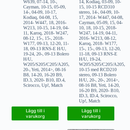
W639
,
07-14
,
10-
,
14
,
Kodiaq
,
03-09
,
10-
Cayman
,
10-15
,
05-09
,
15
,
10-15 RCD310
14-
,
04-09
,
10-17
,
stereo
,
14-
,
04-09
,
10-
Kodiaq
,
04-08
,
15
,
17
,
2014- W447
,
04-08
,
2014- W447
,
18
,
2016-
Cayman
,
05-09
,
15
,
04-
W213
,
10-15
,
14-19
,
04-
10
,
18
,
10-15
,
2018-
11
,
Karoq
,
2018- W247
,
W247
,
14-19
,
04-11
,
08-12
,
15-
,
15-
,
2018-
2016- W213
,
08-12
,
W177
,
09-13
,
12-20
,
11-
Karoq
,
2018- W177
,
18
,
09-13 RNS-E H/U
,
15-
,
15-
,
09-13
,
12-20
,
19-24
,
20-
,
09-13 Bolero
11-18
,
09-13 RNS-E
H/U
,
H/U
,
19-24
,
W205/S205/C205/A205
,
W205/S205/C205/A205
,
20-
,
Yeti
,
2014>
,
08-16
10-15 med RCD210
B8
,
14-20
,
16-20 B9
,
stereo
,
09-13 Bolero
ID.3
,
2020- B10
,
ID.4
,
H/U
,
20-
,
20-
,
2014>
,
Scirocco
,
Up!
,
Match
08-16 B8
,
Yeti
,
14-20
,
16-20 B9
,
2020- B10
,
ID.3
,
ID.4
,
Scirocco
,
Up!
,
Match
Lägg till i
Lägg till i
varukorg
varukorg