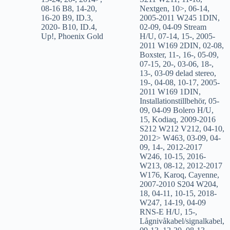
08-16 B8
,
14-20
,
Nextgen
,
10>
,
06-14
,
16-20 B9
,
ID.3
,
2005-2011 W245 1DIN
,
2020- B10
,
ID.4
,
02-09
,
04-09 Stream
Up!
,
Phoenix Gold
H/U
,
07-14
,
15-
,
2005-
2011 W169 2DIN
,
02-08
,
Boxster
,
11-
,
16-
,
05-09
,
07-15
,
20-
,
03-06
,
18-
,
13-
,
03-09 delad stereo
,
19-
,
04-08
,
10-17
,
2005-
2011 W169 1DIN
,
Installationstillbehör
,
05-
09
,
04-09 Bolero H/U
,
15
,
Kodiaq
,
2009-2016
S212 W212 V212
,
04-10
,
2012> W463
,
03-09
,
04-
09
,
14-
,
2012-2017
W246
,
10-15
,
2016-
W213
,
08-12
,
2012-2017
W176
,
Karoq
,
Cayenne
,
2007-2010 S204 W204
,
18
,
04-11
,
10-15
,
2018-
W247
,
14-19
,
04-09
RNS-E H/U
,
15-
,
Lågnivåkabel/signalkabel
,