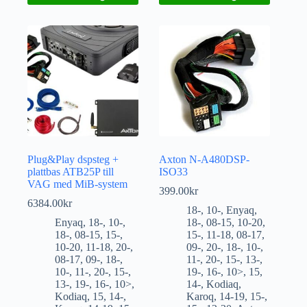
Plug&Play dspsteg +
Axton N-A480DSP-
plattbas ATB25P till
ISO33
VAG med MiB-system
399.00
kr
6384.00
kr
18-
,
10-
,
Enyaq
,
Enyaq
,
18-
,
10-
,
18-
,
08-15
,
10-20
,
18-
,
08-15
,
15-
,
15-
,
11-18
,
08-17
,
10-20
,
11-18
,
20-
,
09-
,
20-
,
18-
,
10-
,
08-17
,
09-
,
18-
,
11-
,
20-
,
15-
,
13-
,
10-
,
11-
,
20-
,
15-
,
19-
,
16-
,
10>
,
15
,
13-
,
19-
,
16-
,
10>
,
14-
,
Kodiaq
,
Kodiaq
,
15
,
14-
,
Karoq
,
14-19
,
15-
,