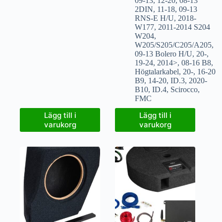
09-13
,
12-20
,
08-13
2DIN
,
11-18
,
09-13
RNS-E H/U
,
2018-
W177
,
2011-2014 S204
W204
,
W205/S205/C205/A205
,
09-13 Bolero H/U
,
20-
,
19-24
,
2014>
,
08-16 B8
,
Högtalarkabel
,
20-
,
16-20
B9
,
14-20
,
ID.3
,
2020-
B10
,
ID.4
,
Scirocco
,
FMC
Lägg till i
Lägg till i
varukorg
varukorg