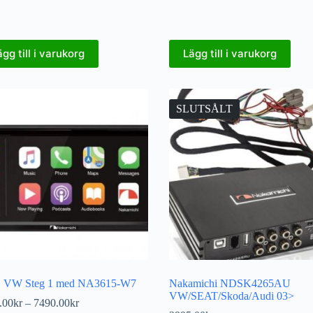
ägg till i varukorg
Lägg till i varukorg
SLUTSÅLT
 VW Steg 1 med NA3615-W7
Nakamichi NDSK4265AU
VW/SEAT/Skoda/Audi 03>
.00
kr
–
7490.00
kr