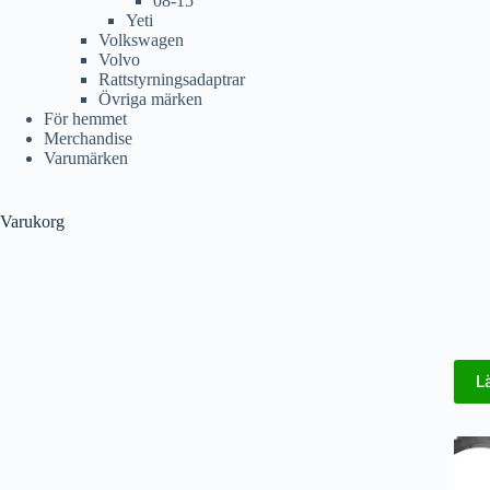
08-15
Yeti
Volkswagen
Volvo
Rattstyrningsadaptrar
Övriga märken
För hemmet
Merchandise
Varumärken
Varukorg
L