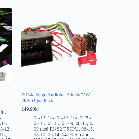
ISO-kablage Audi/Seat/Skoda/VW
40Pin Quadlock
149.90
kr
18-
,
-
,
08-12
,
10-
,
08-17
,
10-20
,
09-
,
,
05-
06-15
,
08-15
,
05-09
,
08-17
,
03-
08-12
,
09 med RNS2 T5 H/U
,
06-15
,
11-
,
98-10
,
06-14
,
04-09 Stream