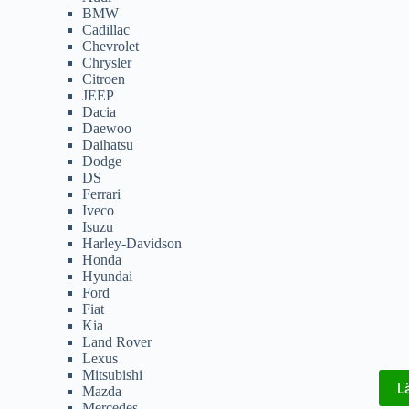
BMW
Cadillac
Chevrolet
Chrysler
Citroen
JEEP
Dacia
Daewoo
Daihatsu
Dodge
DS
Ferrari
Iveco
Isuzu
Harley-Davidson
Honda
Hyundai
Ford
Fiat
Kia
Land Rover
Lexus
Mitsubishi
L
Mazda
Mercedes