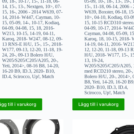
09
,
18-
,
10-17
,
15-
,
11-18
,
06-
05-09
,
10-
,
18-
,
13-
,
19-
,
14
,
15-
,
13-
,
Nextgen
,
10>
,
07-
15-
,
11-18
,
06-14
,
2006 -
15
,
16-
,
2006 - 2014 W639
,
07-
W639
,
Boxster
,
06-18
,
15
14
,
2014- W447
,
Cayman
,
10-
10>
,
04-10
,
Kodiaq
,
03-0
15
,
05-09
,
14-
,
10-17
,
Kodiaq
,
15
,
10-15 RCD310 stereo
04-09
,
04-08
,
15
,
18
,
2016-
04-09
,
10-17
,
2014- W44
W213
,
10-15
,
14-19
,
04-11
,
Cayman
,
04-08
,
05-09
,
1
Karoq
,
2018- W247
,
08-12
,
09-
Karoq
,
18
,
10-15
,
2018- 
13 RNS-E H/U
,
15-
,
15-
,
2018-
14-19
,
04-11
,
2016- W21
W177
,
09-13
,
12-20
,
11-18
,
19-
12
,
12-20
,
11-18
,
09-13 
24
,
20-
,
09-13 Bolero H/U
,
H/U
,
2018- W177
,
15-
,
1
W205/S205/C205/A205
,
20-
,
13
,
19-24
,
Yeti
,
2014>
,
08-16 B8
,
14-20
,
W205/S205/C205/A205
,
16-20 B9
,
ID.3
,
2020- B10
,
med RCD210 stereo
,
20-
ID.4
,
Scirocco
,
Up!
,
Match
Bolero H/U
,
20-
,
2014>
,
B8
,
Yeti
,
14-20
,
16-20 B9
2020- B10
,
ID.3
,
ID.4
,
Scirocco
,
Up!
,
Match
ägg till i varukorg
Lägg till i varukorg