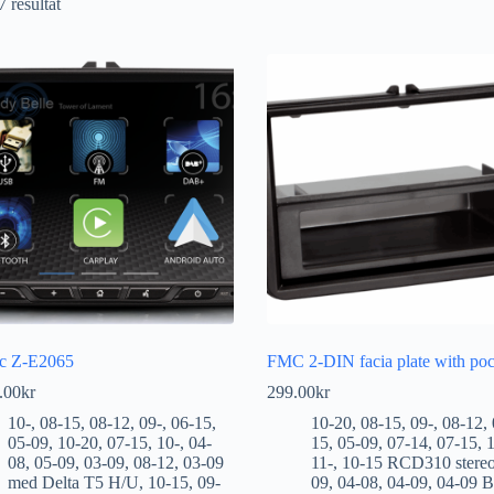
7 resultat
c Z-E2065
FMC 2-DIN facia plate with poc
.00
kr
299.00
kr
10-
,
08-15
,
08-12
,
09-
,
06-15
,
10-20
,
08-15
,
09-
,
08-12
,
05-09
,
10-20
,
07-15
,
10-
,
04-
15
,
05-09
,
07-14
,
07-15
,
1
08
,
05-09
,
03-09
,
08-12
,
03-09
11-
,
10-15 RCD310 stere
med Delta T5 H/U
,
10-15
,
09-
09
,
04-08
,
04-09
,
04-09 B