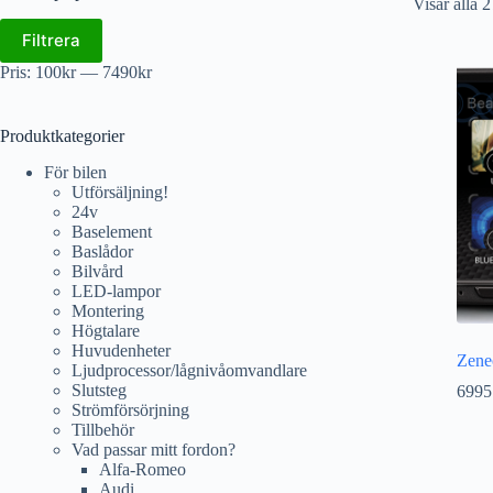
Visar alla 2
Filtrera
Pris:
100kr
—
7490kr
Produktkategorier
För bilen
Utförsäljning!
24v
Baselement
Baslådor
Bilvård
LED-lampor
Montering
Högtalare
Huvudenheter
Zene
Ljudprocessor/lågnivåomvandlare
Slutsteg
6995
Strömförsörjning
Tillbehör
Vad passar mitt fordon?
Alfa-Romeo
Audi