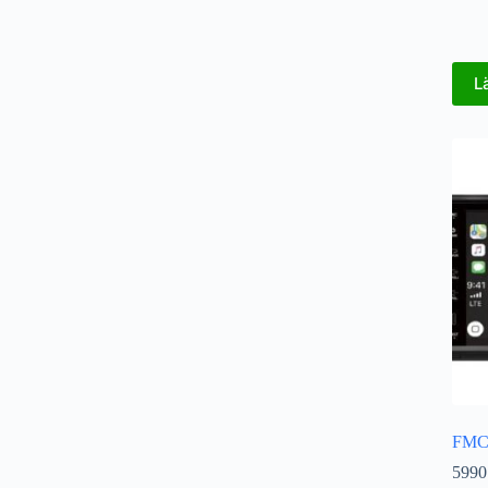
L
FMC
5990