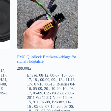
FMC Quadlock Breakout-kablage för
signal / högtalare
299.00
kr
-18
,
,
11-
,
Enyaq
,
08-12
,
00-07
,
15-
,
08-
 H/U
,
17
,
18-
,
00-09
,
09-
,
18-
,
11-18
,
4-08
,
17-
,
07-16
,
06-15
,
R-series 04-
-E
16
,
05-09
,
20-
,
10-20
,
10-
,
08-
NS-E
17
,
05-09
,
C253/X253
,
2005-
2011 W245 2DIN
,
06-15
,
08-
15
,
911
,
02-08
,
Boxster
,
11-
,
16-
,
05-09
,
07-15
,
20-
,
03-06
,
18-
,
13-
,
03-09 delad stereo
,