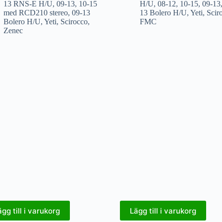
13 RNS-E H/U
,
09-13
,
10-15
H/U
,
08-12
,
10-15
,
09-13
med RCD210 stereo
,
09-13
13 Bolero H/U
,
Yeti
,
Scir
Bolero H/U
,
Yeti
,
Scirocco
,
FMC
Zenec
ägg till i varukorg
Lägg till i varukorg