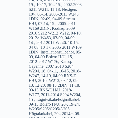
19-
,
10-17
,
10-
,
15-
,
2002-2008
S211 W211
,
11-18
,
Nextgen
,
10>
,
06-14
,
2005-2011 W245
1DIN
,
02-09
,
04-09 Stream
H/U
,
07-14
,
15-
,
2005-2011
W169 2DIN
,
Kodiaq
,
2009-
2016 S212 W212 V212
,
04-10
,
2012> W463
,
03-09
,
04-09
,
14-
,
2012-2017 W246
,
10-15
,
04-08
,
10-17
,
2005-2011 W169
1DIN
,
Installationstillbehör
,
05-
09
,
04-09 Bolero H/U
,
15
,
2012-2017 W176
,
Karoq
,
Cayenne
,
2007-2010 S204
W204
,
18
,
04-11
,
10-15
,
2018-
W247
,
14-19
,
04-09 RNS-E
H/U
,
2016- W213
,
08-12
,
09-
13
,
12-20
,
08-13 2DIN
,
11-18
,
09-13 RNS-E H/U
,
2018-
W177
,
2011-2014 S204 W204
,
15-
,
Lågnivåkabel/signalkabel
,
09-13 Bolero H/U
,
20-
,
19-24
,
W205/S205/C205/A205
,
Högtalarkabel
,
20-
,
2014>
,
08-