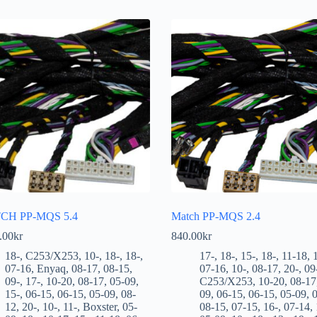
CH PP-MQS 5.4
Match PP-MQS 2.4
.00
kr
840.00
kr
18-
,
C253/X253
,
10-
,
18-
,
18-
,
17-
,
18-
,
15-
,
18-
,
11-18
,
07-16
,
Enyaq
,
08-17
,
08-15
,
07-16
,
10-
,
08-17
,
20-
,
09
09-
,
17-
,
10-20
,
08-17
,
05-09
,
C253/X253
,
10-20
,
08-17
15-
,
06-15
,
06-15
,
05-09
,
08-
09
,
06-15
,
06-15
,
05-09
,
12
,
20-
,
10-
,
11-
,
Boxster
,
05-
08-15
,
07-15
,
16-
,
07-14
,