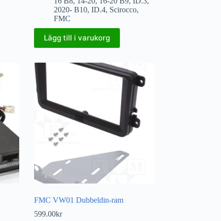
16 B8
,
14-20
,
16-20 B9
,
ID.3
,
2020- B10
,
ID.4
,
Scirocco
,
FMC
Lägg till i varukorg
FMC VW01 Dubbeldin-ram
599.00
kr