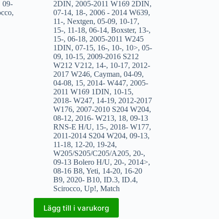
,
09-
2DIN
,
2005-2011 W169 2DIN
,
occo
,
07-14
,
18-
,
2006 - 2014 W639
,
11-
,
Nextgen
,
05-09
,
10-17
,
15-
,
11-18
,
06-14
,
Boxster
,
13-
,
15-
,
06-18
,
2005-2011 W245
1DIN
,
07-15
,
16-
,
10-
,
10>
,
05-
09
,
10-15
,
2009-2016 S212
W212 V212
,
14-
,
10-17
,
2012-
2017 W246
,
Cayman
,
04-09
,
04-08
,
15
,
2014- W447
,
2005-
2011 W169 1DIN
,
10-15
,
2018- W247
,
14-19
,
2012-2017
W176
,
2007-2010 S204 W204
,
08-12
,
2016- W213
,
18
,
09-13
RNS-E H/U
,
15-
,
2018- W177
,
2011-2014 S204 W204
,
09-13
,
11-18
,
12-20
,
19-24
,
W205/S205/C205/A205
,
20-
,
09-13 Bolero H/U
,
20-
,
2014>
,
08-16 B8
,
Yeti
,
14-20
,
16-20
B9
,
2020- B10
,
ID.3
,
ID.4
,
Scirocco
,
Up!
,
Match
Lägg till i varukorg