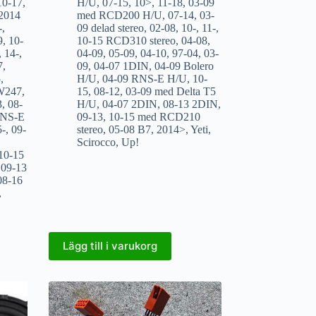
10-17
,
H/U
,
07-15
,
10>
,
11-18
,
03-09
 2014
med RCD200 H/U
,
07-14
,
03-
-
,
09 delad stereo
,
02-08
,
10-
,
11-
,
9
,
10-
10-15 RCD310 stereo
,
04-08
,
,
14-
,
04-09
,
05-09
,
04-10
,
97-04
,
03-
7
,
09
,
04-07 1DIN
,
04-09 Bolero
5
,
H/U
,
04-09 RNS-E H/U
,
10-
W247
,
15
,
08-12
,
03-09 med Delta T5
3
,
08-
H/U
,
04-07 2DIN
,
08-13 2DIN
,
RNS-E
09-13
,
10-15 med RCD210
5-
,
09-
stereo
,
05-08 B7
,
2014>
,
Yeti
,
Scirocco
,
Up!
10-15
,
09-13
08-16
,
Lägg till i varukorg