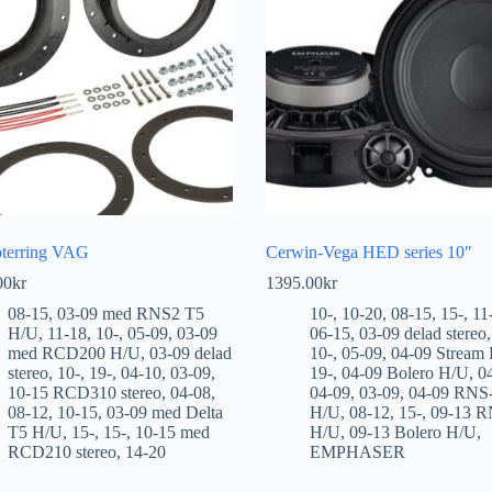
terring VAG
Cerwin-Vega HED series 10″
00
kr
1395.00
kr
08-15
,
03-09 med RNS2 T5
10-
,
10-20
,
08-15
,
15-
,
11
H/U
,
11-18
,
10-
,
05-09
,
03-09
06-15
,
03-09 delad stereo
med RCD200 H/U
,
03-09 delad
10-
,
05-09
,
04-09 Stream
stereo
,
10-
,
19-
,
04-10
,
03-09
,
19-
,
04-09 Bolero H/U
,
0
10-15 RCD310 stereo
,
04-08
,
04-09
,
03-09
,
04-09 RNS
08-12
,
10-15
,
03-09 med Delta
H/U
,
08-12
,
15-
,
09-13 R
T5 H/U
,
15-
,
15-
,
10-15 med
H/U
,
09-13 Bolero H/U
,
RCD210 stereo
,
14-20
EMPHASER