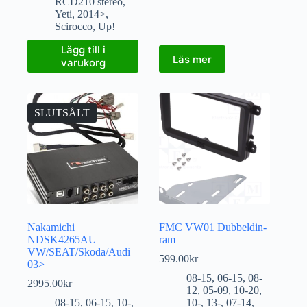
RCD210 stereo
,
Yeti
,
2014>
,
Scirocco
,
Up!
Lägg till i
Läs mer
varukorg
SLUTSÅLT
Nakamichi
FMC VW01 Dubbeldin-
NDSK4265AU
ram
VW/SEAT/Skoda/Audi
599.00
kr
03>
08-15
,
06-15
,
08-
2995.00
kr
12
,
05-09
,
10-20
,
08-15
,
06-15
,
10-
,
10-
,
13-
,
07-14
,