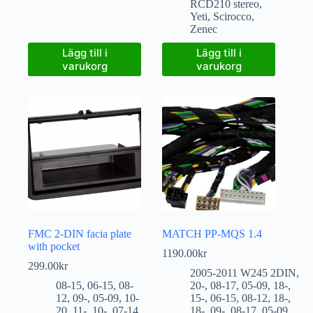
RCD210 stereo
,
Yeti
,
Scirocco
,
Zenec
Lägg till i
Lägg till i
varukorg
varukorg
FMC 2-DIN facia plate
MATCH PP-MQS 1.4
with pocket
1190.00
kr
299.00
kr
2005-2011 W245 2DIN
,
08-15
,
06-15
,
08-
20-
,
08-17
,
05-09
,
18-
,
12
,
09-
,
05-09
,
10-
15-
,
06-15
,
08-12
,
18-
,
20
,
11-
,
10-
,
07-14
,
18-
,
09-
,
08-17
,
05-09
,