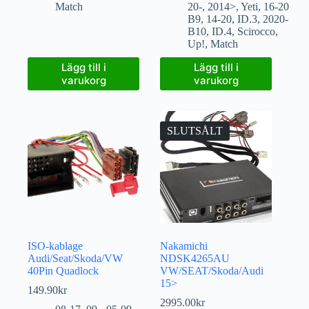
Match
20-
,
2014>
,
Yeti
,
16-20
B9
,
14-20
,
ID.3
,
2020-
B10
,
ID.4
,
Scirocco
,
Up!
,
Match
Lägg till i
Lägg till i
varukorg
varukorg
SLUTSÅLT
ISO-kablage
Nakamichi
Audi/Seat/Skoda/VW
NDSK4265AU
40Pin Quadlock
VW/SEAT/Skoda/Audi
15>
149.90
kr
2995.00
kr