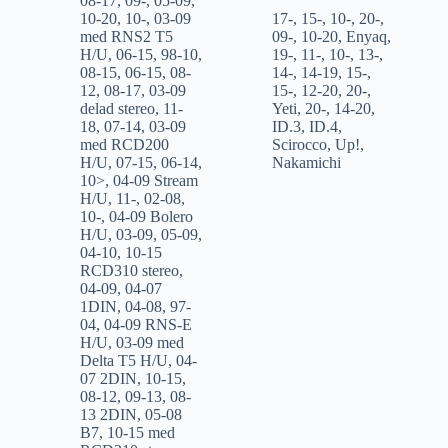
08-17
,
09-
,
05-09
,
10-20
,
10-
,
03-09
17-
,
15-
,
10-
,
20-
,
med RNS2 T5
09-
,
10-20
,
Enyaq
,
H/U
,
06-15
,
98-10
,
19-
,
11-
,
10-
,
13-
,
08-15
,
06-15
,
08-
14-
,
14-19
,
15-
,
12
,
08-17
,
03-09
15-
,
12-20
,
20-
,
delad stereo
,
11-
Yeti
,
20-
,
14-20
,
18
,
07-14
,
03-09
ID.3
,
ID.4
,
med RCD200
Scirocco
,
Up!
,
H/U
,
07-15
,
06-14
,
Nakamichi
10>
,
04-09 Stream
H/U
,
11-
,
02-08
,
10-
,
04-09 Bolero
H/U
,
03-09
,
05-09
,
04-10
,
10-15
RCD310 stereo
,
04-09
,
04-07
1DIN
,
04-08
,
97-
04
,
04-09 RNS-E
H/U
,
03-09 med
Delta T5 H/U
,
04-
07 2DIN
,
10-15
,
08-12
,
09-13
,
08-
13 2DIN
,
05-08
B7
,
10-15 med