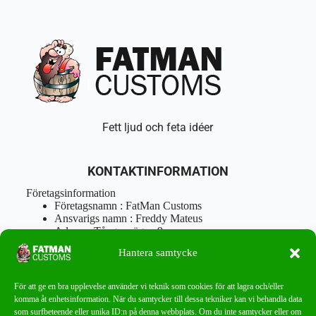
Fett ljud och feta idéer
KONTAKTINFORMATION
Företagsinformation
Företagsnamn : FatMan Customs
Ansvarigs namn : Freddy Mateus
Adress : Tångenvägen 9
Postnr : 417 46 Göteborg
Hantera samtycke
Tel : 0762919666
Orgnr : 870310-5018
info@fatmancustoms.se
För att ge en bra upplevelse använder vi teknik som cookies för att lagra och/eller
Mån – Fre 10:00 – 18:00
komma åt enhetsinformation. När du samtycker till dessa tekniker kan vi behandla data
Lör -11:00 – 15:00
som surfbeteende eller unika ID:n på denna webbplats. Om du inte samtycker eller om