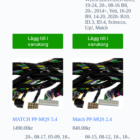
19-24
,
20-
,
08-16 B8
,
20-
,
2014>
,
Yeti
,
16-20
B9
,
14-20
,
2020- B10
,
ID.3
,
ID.4
,
Scirocco
,
Up!
,
Match
Lägg till i
Lägg till i
varukorg
varukorg
MATCH PP-MQS 5.4
Match PP-MQS 2.4
1490.00
kr
840.00
kr
20-
,
08-17
,
05-09
,
18-
,
06-15
,
08-12
,
18-
,
18-
,