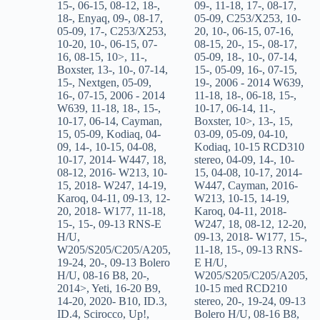
15-
,
06-15
,
08-12
,
18-
,
09-
,
11-18
,
17-
,
08-17
,
18-
,
Enyaq
,
09-
,
08-17
,
05-09
,
C253/X253
,
10-
05-09
,
17-
,
C253/X253
,
20
,
10-
,
06-15
,
07-16
,
10-20
,
10-
,
06-15
,
07-
08-15
,
20-
,
15-
,
08-17
,
16
,
08-15
,
10>
,
11-
,
05-09
,
18-
,
10-
,
07-14
,
Boxster
,
13-
,
10-
,
07-14
,
15-
,
05-09
,
16-
,
07-15
,
15-
,
Nextgen
,
05-09
,
19-
,
2006 - 2014 W639
,
16-
,
07-15
,
2006 - 2014
11-18
,
18-
,
06-18
,
15-
,
W639
,
11-18
,
18-
,
15-
,
10-17
,
06-14
,
11-
,
10-17
,
06-14
,
Cayman
,
Boxster
,
10>
,
13-
,
15
,
15
,
05-09
,
Kodiaq
,
04-
03-09
,
05-09
,
04-10
,
09
,
14-
,
10-15
,
04-08
,
Kodiaq
,
10-15 RCD310
10-17
,
2014- W447
,
18
,
stereo
,
04-09
,
14-
,
10-
08-12
,
2016- W213
,
10-
15
,
04-08
,
10-17
,
2014-
15
,
2018- W247
,
14-19
,
W447
,
Cayman
,
2016-
Karoq
,
04-11
,
09-13
,
12-
W213
,
10-15
,
14-19
,
20
,
2018- W177
,
11-18
,
Karoq
,
04-11
,
2018-
15-
,
15-
,
09-13 RNS-E
W247
,
18
,
08-12
,
12-20
,
H/U
,
09-13
,
2018- W177
,
15-
,
W205/S205/C205/A205
,
11-18
,
15-
,
09-13 RNS-
19-24
,
20-
,
09-13 Bolero
E H/U
,
H/U
,
08-16 B8
,
20-
,
W205/S205/C205/A205
,
2014>
,
Yeti
,
16-20 B9
,
10-15 med RCD210
14-20
,
2020- B10
,
ID.3
,
stereo
,
20-
,
19-24
,
09-13
ID.4
,
Scirocco
,
Up!
,
Bolero H/U
,
08-16 B8
,