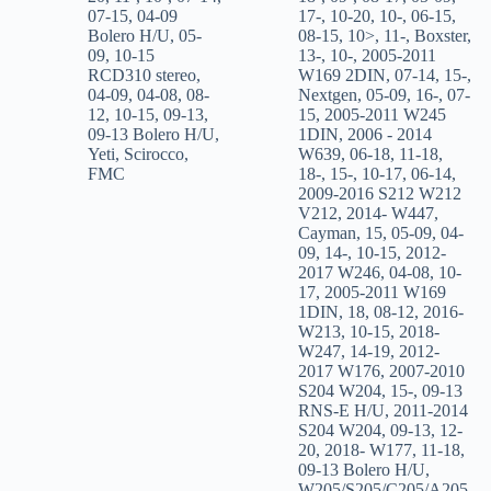
07-15
,
04-09
17-
,
10-20
,
10-
,
06-15
,
Bolero H/U
,
05-
08-15
,
10>
,
11-
,
Boxster
,
09
,
10-15
13-
,
10-
,
2005-2011
RCD310 stereo
,
W169 2DIN
,
07-14
,
15-
,
04-09
,
04-08
,
08-
Nextgen
,
05-09
,
16-
,
07-
12
,
10-15
,
09-13
,
15
,
2005-2011 W245
09-13 Bolero H/U
,
1DIN
,
2006 - 2014
Yeti
,
Scirocco
,
W639
,
06-18
,
11-18
,
FMC
18-
,
15-
,
10-17
,
06-14
,
2009-2016 S212 W212
V212
,
2014- W447
,
Cayman
,
15
,
05-09
,
04-
09
,
14-
,
10-15
,
2012-
2017 W246
,
04-08
,
10-
17
,
2005-2011 W169
1DIN
,
18
,
08-12
,
2016-
W213
,
10-15
,
2018-
W247
,
14-19
,
2012-
2017 W176
,
2007-2010
S204 W204
,
15-
,
09-13
RNS-E H/U
,
2011-2014
S204 W204
,
09-13
,
12-
20
,
2018- W177
,
11-18
,
09-13 Bolero H/U
,
W205/S205/C205/A205
,