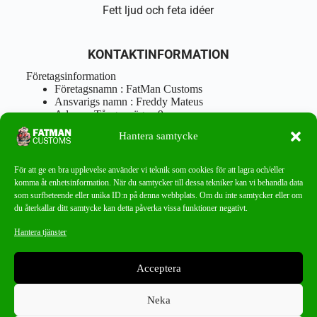
Fett ljud och feta idéer
KONTAKTINFORMATION
Företagsinformation
Företagsnamn : FatMan Customs
Ansvarigs namn : Freddy Mateus
Adress : Tångenvägen 9
Postnr : 417 46 Göteborg
Hantera samtycke
Tel : 0762919666
Orgnr : 870310-5018
info@fatmancustoms.se
För att ge en bra upplevelse använder vi teknik som cookies för att lagra och/eller
Mån – Fre 10:00 – 18:00
komma åt enhetsinformation. När du samtycker till dessa tekniker kan vi behandla data
Lör -11:00 – 15:00
som surfbeteende eller unika ID:n på denna webbplats. Om du inte samtycker eller om
du återkallar ditt samtycke kan detta påverka vissa funktioner negativt.
Nyhetsbrev
Hantera tjänster
Missa aldrig ett bra erbjudande!
Acceptera
PRENUMERERA
Neka