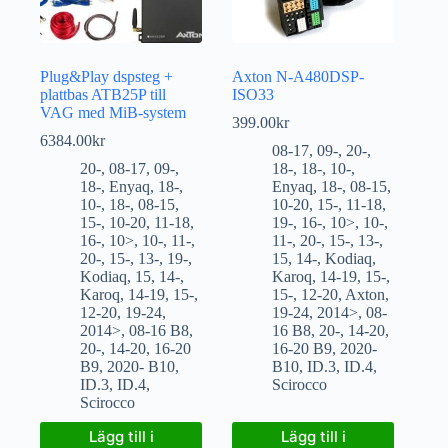
Plug&Play dspsteg +
Axton N-A480DSP-
plattbas ATB25P till
ISO33
VAG med MiB-system
399.00
kr
6384.00
kr
08-17
,
09-
,
20-
,
20-
,
08-17
,
09-
,
18-
,
18-
,
10-
,
18-
,
Enyaq
,
18-
,
Enyaq
,
18-
,
08-15
,
10-
,
18-
,
08-15
,
10-20
,
15-
,
11-18
,
15-
,
10-20
,
11-18
,
19-
,
16-
,
10>
,
10-
,
16-
,
10>
,
10-
,
11-
,
11-
,
20-
,
15-
,
13-
,
20-
,
15-
,
13-
,
19-
,
15
,
14-
,
Kodiaq
,
Kodiaq
,
15
,
14-
,
Karoq
,
14-19
,
15-
,
Karoq
,
14-19
,
15-
,
15-
,
12-20
,
Axton
,
12-20
,
19-24
,
19-24
,
2014>
,
08-
2014>
,
08-16 B8
,
16 B8
,
20-
,
14-20
,
20-
,
14-20
,
16-20
16-20 B9
,
2020-
B9
,
2020- B10
,
B10
,
ID.3
,
ID.4
,
ID.3
,
ID.4
,
Scirocco
Scirocco
Lägg till i
Lägg till i