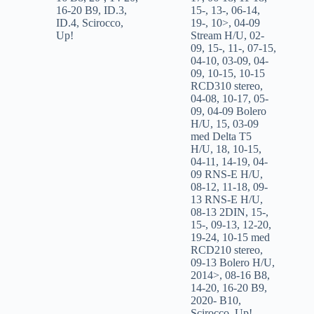
16-20 B9
,
ID.3
,
15-
,
13-
,
06-14
,
ID.4
,
Scirocco
,
19-
,
10>
,
04-09
Up!
Stream H/U
,
02-
09
,
15-
,
11-
,
07-15
,
04-10
,
03-09
,
04-
09
,
10-15
,
10-15
RCD310 stereo
,
04-08
,
10-17
,
05-
09
,
04-09 Bolero
H/U
,
15
,
03-09
med Delta T5
H/U
,
18
,
10-15
,
04-11
,
14-19
,
04-
09 RNS-E H/U
,
08-12
,
11-18
,
09-
13 RNS-E H/U
,
08-13 2DIN
,
15-
,
15-
,
09-13
,
12-20
,
19-24
,
10-15 med
RCD210 stereo
,
09-13 Bolero H/U
,
2014>
,
08-16 B8
,
14-20
,
16-20 B9
,
2020- B10
,
Scirocco
,
Up!