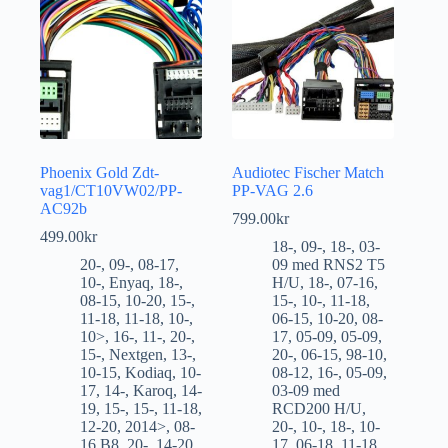
Phoenix Gold Zdt-
Audiotec Fischer Match
vag1/CT10VW02/PP-
PP-VAG 2.6
AC92b
799.00
kr
499.00
kr
18-
,
09-
,
18-
,
03-
20-
,
09-
,
08-17
,
09 med RNS2 T5
10-
,
Enyaq
,
18-
,
H/U
,
18-
,
07-16
,
08-15
,
10-20
,
15-
,
15-
,
10-
,
11-18
,
11-18
,
11-18
,
10-
,
06-15
,
10-20
,
08-
10>
,
16-
,
11-
,
20-
,
17
,
05-09
,
05-09
,
15-
,
Nextgen
,
13-
,
20-
,
06-15
,
98-10
,
10-15
,
Kodiaq
,
10-
08-12
,
16-
,
05-09
,
17
,
14-
,
Karoq
,
14-
03-09 med
19
,
15-
,
15-
,
11-18
,
RCD200 H/U
,
12-20
,
2014>
,
08-
20-
,
10-
,
18-
,
10-
16 B8
,
20-
,
14-20
,
17
,
06-18
,
11-18
,