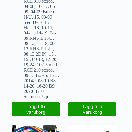
RCD310 stereo
,
04-08
,
10-17
,
05-
09
,
04-09 Bolero
H/U
,
15
,
03-09
med Delta T5
H/U
,
18
,
10-15
,
04-11
,
14-19
,
04-
09 RNS-E H/U
,
08-12
,
11-18
,
09-
13 RNS-E H/U
,
08-13 2DIN
,
15-
,
15-
,
09-13
,
12-20
,
19-24
,
10-15 med
RCD210 stereo
,
09-13 Bolero H/U
,
2014>
,
08-16 B8
,
14-20
,
16-20 B9
,
2020- B10
,
Scirocco
,
Up!
Lägg till i
Lägg till i
varukorg
varukorg