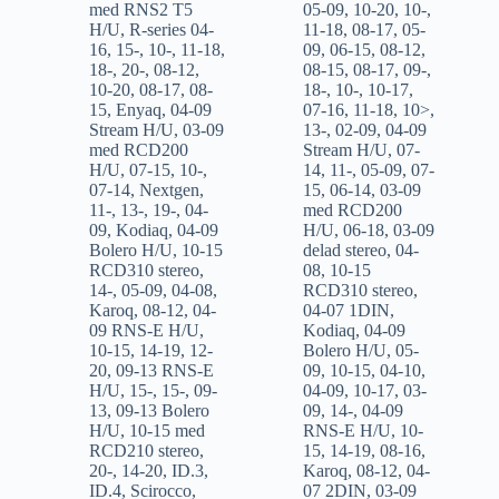
med RNS2 T5
05-09
,
10-20
,
10-
,
H/U
,
R-series 04-
11-18
,
08-17
,
05-
16
,
15-
,
10-
,
11-18
,
09
,
06-15
,
08-12
,
18-
,
20-
,
08-12
,
08-15
,
08-17
,
09-
,
10-20
,
08-17
,
08-
18-
,
10-
,
10-17
,
15
,
Enyaq
,
04-09
07-16
,
11-18
,
10>
,
Stream H/U
,
03-09
13-
,
02-09
,
04-09
med RCD200
Stream H/U
,
07-
H/U
,
07-15
,
10-
,
14
,
11-
,
05-09
,
07-
07-14
,
Nextgen
,
15
,
06-14
,
03-09
11-
,
13-
,
19-
,
04-
med RCD200
09
,
Kodiaq
,
04-09
H/U
,
06-18
,
03-09
Bolero H/U
,
10-15
delad stereo
,
04-
RCD310 stereo
,
08
,
10-15
14-
,
05-09
,
04-08
,
RCD310 stereo
,
Karoq
,
08-12
,
04-
04-07 1DIN
,
09 RNS-E H/U
,
Kodiaq
,
04-09
10-15
,
14-19
,
12-
Bolero H/U
,
05-
20
,
09-13 RNS-E
09
,
10-15
,
04-10
,
H/U
,
15-
,
15-
,
09-
04-09
,
10-17
,
03-
13
,
09-13 Bolero
09
,
14-
,
04-09
H/U
,
10-15 med
RNS-E H/U
,
10-
RCD210 stereo
,
15
,
14-19
,
08-16
,
20-
,
14-20
,
ID.3
,
Karoq
,
08-12
,
04-
ID.4
,
Scirocco
,
07 2DIN
,
03-09