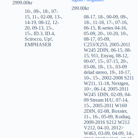
2999.00
kr
299.00
kr
10-
,
09-
,
18-
,
07-
15
,
11-
,
02-08
,
13-
,
08-17
,
18-
,
00-09
,
09-
,
14-19
,
08-12
,
12-
18-
,
11-18
,
17-
,
07-16
,
20
,
09-13
,
15-
,
06-15
,
R-series 04-16
,
15-
,
ID.3
,
ID.4
,
05-09
,
20-
,
10-20
,
10-
,
Scirocco
,
Up!
,
08-17
,
05-09
,
EMPHASER
C253/X253
,
2005-2011
W245 2DIN
,
06-15
,
08-
15
,
911
,
Enyaq
,
08-12
,
00-07
,
15-
,
07-15
,
20-
,
03-06
,
18-
,
13-
,
03-09
delad stereo
,
19-
,
10-17
,
10-
,
15-
,
2002-2008 S211
W211
,
11-18
,
Nextgen
,
10>
,
06-14
,
2005-2011
W245 1DIN
,
02-09
,
04-
09 Stream H/U
,
07-14
,
15-
,
2005-2011 W169
2DIN
,
02-08
,
Boxster
,
11-
,
16-
,
05-09
,
Kodiaq
,
2009-2016 S212 W212
V212
,
04-10
,
2012>
W463
,
03-09
,
04-09
,
14-
,