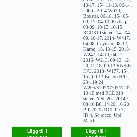
10-17
,
15-
,
11-18
,
06-14
,
2006 - 2014 W639
,
Boxster
,
06-18
,
15-
,
05-
09
,
15
,
04-10
,
Kodiaq
,
03-09
,
10-15
,
10-15
RCD310 stereo
,
14-
,
04-
09
,
10-17
,
2014- W447
,
04-08
,
Cayman
,
08-12
,
Karoq
,
18
,
10-15
,
2018-
W247
,
14-19
,
04-11
,
2016- W213
,
09-13
,
12-
20
,
11-18
,
09-13 RNS-E
H/U
,
2018- W177
,
15-
,
15-
,
09-13 Bolero H/U
,
20-
,
19-24
,
W205/S205/C205/A205
,
10-15 med RCD210
stereo
,
Yeti
,
20-
,
2014>
,
08-16 B8
,
14-20
,
16-20
B9
,
2020- B10
,
ID.3
,
ID.4
,
Scirocco
,
Up!
,
Match
Lägg till i
Lägg till i
varukorg
varukorg