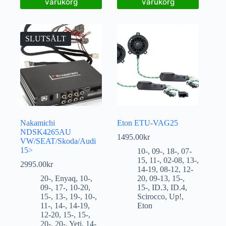
varukorg
varukorg
SLUTSÅLT
Nakamichi
Eton ETU-VAG25
NDSK4265AU
1495.00
kr
VW/SEAT/Skoda/Audi
15>
10-
,
09-
,
18-
,
07-
15
,
11-
,
02-08
,
13-
,
2995.00
kr
14-19
,
08-12
,
12-
20-
,
Enyaq
,
10-
,
20
,
09-13
,
15-
,
09-
,
17-
,
10-20
,
15-
,
ID.3
,
ID.4
,
15-
,
13-
,
19-
,
10-
,
Scirocco
,
Up!
,
11-
,
14-
,
14-19
,
Eton
12-20
,
15-
,
15-
,
20-
,
20-
,
Yeti
,
14-