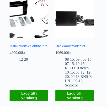
Installationskit dubbeldin
Backkameraadapter
4899.00
kr
1069.00
kr
12-20
08-15
,
09-
,
06-15
,
07-15
,
10-15
RCD310 stereo
,
10-15
,
08-12
,
12-
20
,
09-13 RNS-E
H/U
,
09-13
,
Scirocco
Lägg till i
Lägg till i
varukorg
varukorg