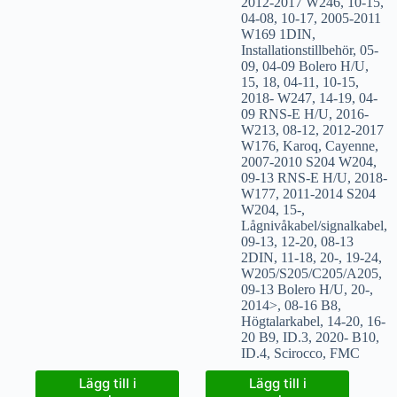
2012-2017 W246
,
10-15
,
04-08
,
10-17
,
2005-2011
W169 1DIN
,
Installationstillbehör
,
05-
09
,
04-09 Bolero H/U
,
15
,
18
,
04-11
,
10-15
,
2018- W247
,
14-19
,
04-
09 RNS-E H/U
,
2016-
W213
,
08-12
,
2012-2017
W176
,
Karoq
,
Cayenne
,
2007-2010 S204 W204
,
09-13 RNS-E H/U
,
2018-
W177
,
2011-2014 S204
W204
,
15-
,
Lågnivåkabel/signalkabel
,
09-13
,
12-20
,
08-13
2DIN
,
11-18
,
20-
,
19-24
,
W205/S205/C205/A205
,
09-13 Bolero H/U
,
20-
,
2014>
,
08-16 B8
,
Högtalarkabel
,
14-20
,
16-
20 B9
,
ID.3
,
2020- B10
,
ID.4
,
Scirocco
,
FMC
Lägg till i
Lägg till i