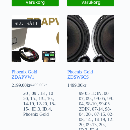
varukorg
varukorg
SLUTSÅLT
Phoenix Gold
Phoenix Gold
ZDAPVW1
ZDSW6CS
2199.00
kr
1499.00
kr
4499.00
kr
20-
,
09-
,
18-
,
10-
99-05 1DIN
,
00-
20
,
15-
,
13-
,
10-
,
07
,
09-
,
99-05
,
99-
14-19
,
12-20
,
15-
,
04
,
98-10
,
99-05
15-
,
ID.3
,
ID.4
,
2DIN
,
07-14
,
98-
Phoenix Gold
04
,
20-
,
07-15
,
02-
08
,
14-
,
14-19
,
12-
20
,
09-13
,
20-
,
ID.3
,
ID.4
,