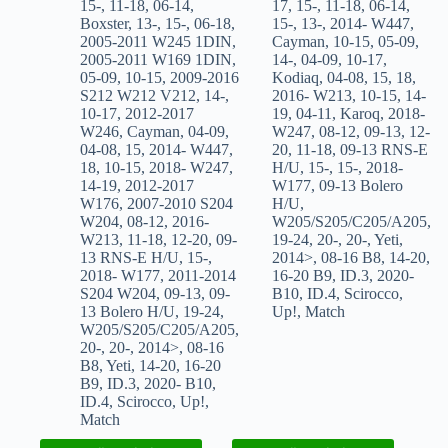
15-
,
11-18
,
06-14
,
17
,
15-
,
11-18
,
06-14
,
Boxster
,
13-
,
15-
,
06-18
,
15-
,
13-
,
2014- W447
,
2005-2011 W245 1DIN
,
Cayman
,
10-15
,
05-09
,
2005-2011 W169 1DIN
,
14-
,
04-09
,
10-17
,
05-09
,
10-15
,
2009-2016
Kodiaq
,
04-08
,
15
,
18
,
S212 W212 V212
,
14-
,
2016- W213
,
10-15
,
14-
10-17
,
2012-2017
19
,
04-11
,
Karoq
,
2018-
W246
,
Cayman
,
04-09
,
W247
,
08-12
,
09-13
,
12-
04-08
,
15
,
2014- W447
,
20
,
11-18
,
09-13 RNS-E
18
,
10-15
,
2018- W247
,
H/U
,
15-
,
15-
,
2018-
14-19
,
2012-2017
W177
,
09-13 Bolero
W176
,
2007-2010 S204
H/U
,
W204
,
08-12
,
2016-
W205/S205/C205/A205
,
W213
,
11-18
,
12-20
,
09-
19-24
,
20-
,
20-
,
Yeti
,
13 RNS-E H/U
,
15-
,
2014>
,
08-16 B8
,
14-20
,
2018- W177
,
2011-2014
16-20 B9
,
ID.3
,
2020-
S204 W204
,
09-13
,
09-
B10
,
ID.4
,
Scirocco
,
13 Bolero H/U
,
19-24
,
Up!
,
Match
W205/S205/C205/A205
,
20-
,
20-
,
2014>
,
08-16
B8
,
Yeti
,
14-20
,
16-20
B9
,
ID.3
,
2020- B10
,
ID.4
,
Scirocco
,
Up!
,
Match