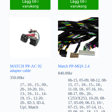
Lägg till i
Lägg till i
varukorg
varukorg
MATCH PP-AC 92
Match PP-MQS 2.4
adapter cable
840.00
kr
350.00
kr
06-15
,
05-09
,
08-12
,
08-
17-
,
10-
,
15-
,
09-
,
15
,
17-
,
18-
,
15-
,
18-
,
20-
,
10-20
,
10-
,
11-18
,
18-
,
07-16
,
10-
,
13-
,
19-
,
11-
,
14-
08-17
,
09-
,
20-
,
19
,
15-
,
12-20
,
C253/X253
,
10-20
,
08-
20-
,
ID.3
,
ID.4
,
17
,
05-09
,
06-15
,
10>
,
Up!
,
Match
07-15
,
16-
,
07-14
,
11-
,
05-09
,
10-
,
18-
,
13-
,
19-
,