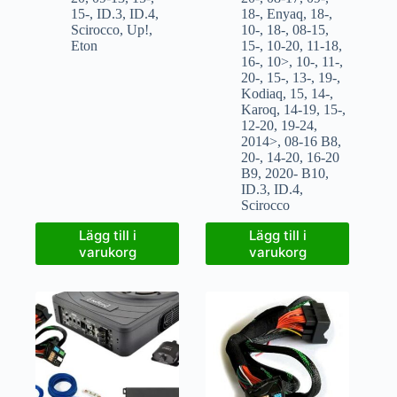
15-
,
ID.3
,
ID.4
,
18-
,
Enyaq
,
18-
,
Scirocco
,
Up!
,
10-
,
18-
,
08-15
,
Eton
15-
,
10-20
,
11-18
,
16-
,
10>
,
10-
,
11-
,
20-
,
15-
,
13-
,
19-
,
Kodiaq
,
15
,
14-
,
Karoq
,
14-19
,
15-
,
12-20
,
19-24
,
2014>
,
08-16 B8
,
20-
,
14-20
,
16-20
B9
,
2020- B10
,
ID.3
,
ID.4
,
Scirocco
Lägg till i
Lägg till i
varukorg
varukorg