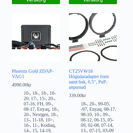
Phoenix Gold ZDAP-
CT25VW18
VAG1
Högtalaradapter fram
samt bak, 6.5″, PnP-
4990.00
kr
anpassad
10-
,
18-
,
18-
,
10-
339.00
kr
20
,
17-
,
15-
,
20-
,
07-16
,
FH
,
09-
,
18-
,
20-
,
99-05
,
08-17
,
Enyaq
,
18-
,
-97
,
Enyaq
,
08-17
,
20-
,
Nextgen
,
18-
,
98-10
,
10-
,
09-
,
13-
,
11-18
,
10>
,
08-12
,
06-15
,
05-
16-
,
11-
,
Kodiaq
,
09
,
02-08
,
07-14
,
14-
,
15
,
14-19
,
13-
,
07-15
,
03-09