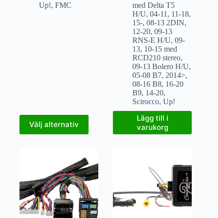
Up!
,
FMC
med Delta T5
H/U
,
04-11
,
11-18
,
15-
,
08-13 2DIN
,
12-20
,
09-13
RNS-E H/U
,
09-
13
,
10-15 med
RCD210 stereo
,
09-13 Bolero H/U
,
05-08 B7
,
2014>
,
08-16 B8
,
16-20
B9
,
14-20
,
Scirocco
,
Up!
Lägg till i
Välj alternativ
varukorg