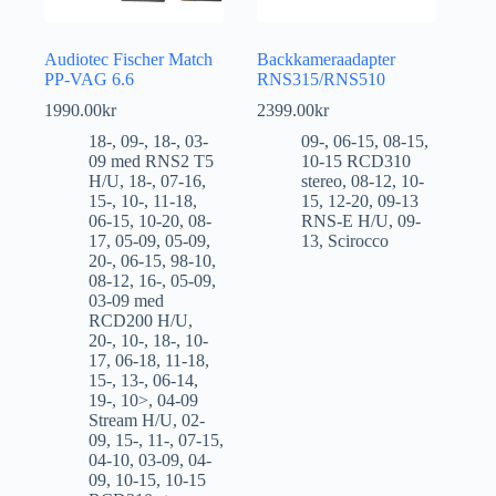
Audiotec Fischer Match
Backkameraadapter
PP-VAG 6.6
RNS315/RNS510
1990.00
kr
2399.00
kr
18-
,
09-
,
18-
,
03-
09-
,
06-15
,
08-15
,
09 med RNS2 T5
10-15 RCD310
H/U
,
18-
,
07-16
,
stereo
,
08-12
,
10-
15-
,
10-
,
11-18
,
15
,
12-20
,
09-13
06-15
,
10-20
,
08-
RNS-E H/U
,
09-
17
,
05-09
,
05-09
,
13
,
Scirocco
20-
,
06-15
,
98-10
,
08-12
,
16-
,
05-09
,
03-09 med
RCD200 H/U
,
20-
,
10-
,
18-
,
10-
17
,
06-18
,
11-18
,
15-
,
13-
,
06-14
,
19-
,
10>
,
04-09
Stream H/U
,
02-
09
,
15-
,
11-
,
07-15
,
04-10
,
03-09
,
04-
09
,
10-15
,
10-15