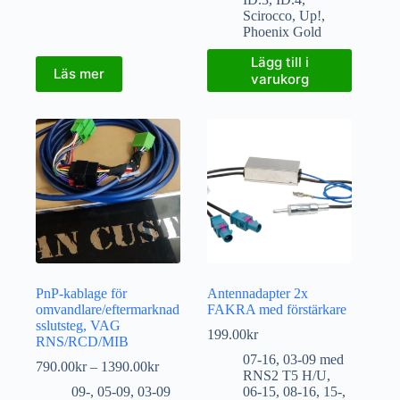
Scirocco
,
Up!
,
Phoenix Gold
Lägg till i
Läs mer
varukorg
PnP-kablage för
Antennadapter 2x
omvandlare/eftermarknad
FAKRA med förstärkare
sslutsteg, VAG
199.00
kr
RNS/RCD/MIB
07-16
,
03-09 med
790.00
kr
–
1390.00
kr
RNS2 T5 H/U
,
09-
,
05-09
,
03-09
06-15
,
08-16
,
15-
,