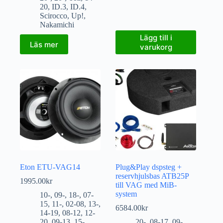
20
,
ID.3
,
ID.4
,
Scirocco
,
Up!
,
Nakamichi
Lägg till i
Läs mer
varukorg
Eton ETU-VAG14
Plug&Play dspsteg +
reservhjulsbas ATB25P
1995.00
kr
till VAG med MiB-
system
10-
,
09-
,
18-
,
07-
15
,
11-
,
02-08
,
13-
,
6584.00
kr
14-19
,
08-12
,
12-
20
,
09-13
,
15-
,
20-
,
08-17
,
09-
,