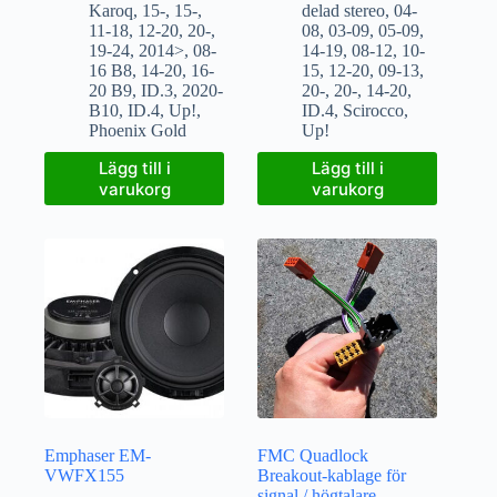
Karoq
,
15-
,
15-
,
delad stereo
,
04-
11-18
,
12-20
,
20-
,
08
,
03-09
,
05-09
,
19-24
,
2014>
,
08-
14-19
,
08-12
,
10-
16 B8
,
14-20
,
16-
15
,
12-20
,
09-13
,
20 B9
,
ID.3
,
2020-
20-
,
20-
,
14-20
,
B10
,
ID.4
,
Up!
,
ID.4
,
Scirocco
,
Phoenix Gold
Up!
Lägg till i
Lägg till i
varukorg
varukorg
Emphaser EM-
FMC Quadlock
VWFX155
Breakout-kablage för
signal / högtalare