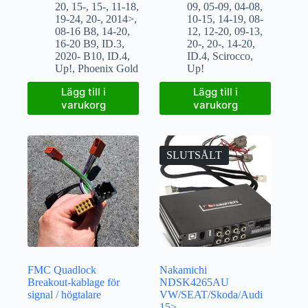
20
,
15-
,
15-
,
11-18
,
09
,
05-09
,
04-08
,
19-24
,
20-
,
2014>
,
10-15
,
14-19
,
08-
08-16 B8
,
14-20
,
12
,
12-20
,
09-13
,
16-20 B9
,
ID.3
,
20-
,
20-
,
14-20
,
2020- B10
,
ID.4
,
ID.4
,
Scirocco
,
Up!
,
Phoenix Gold
Up!
Lägg till i
Lägg till i
varukorg
varukorg
SLUTSÅLT
FMC Quadlock
Nakamichi
Breakout-kablage för
NDSK4265AU
signal / högtalare
VW/SEAT/Skoda/Audi
15>