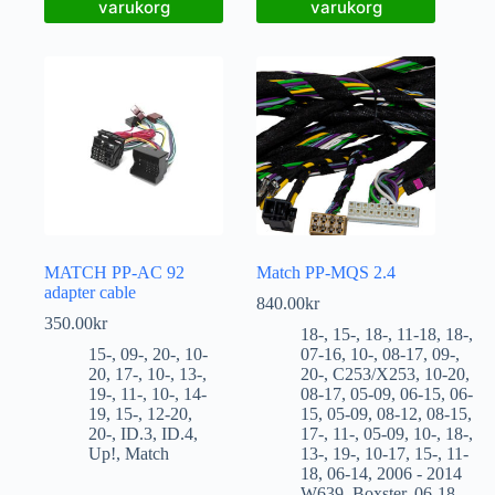
varukorg
varukorg
MATCH PP-AC 92
Match PP-MQS 2.4
adapter cable
840.00
kr
350.00
kr
18-
,
15-
,
18-
,
11-18
,
18-
,
15-
,
09-
,
20-
,
10-
07-16
,
10-
,
08-17
,
09-
,
20
,
17-
,
10-
,
13-
,
20-
,
C253/X253
,
10-20
,
19-
,
11-
,
10-
,
14-
08-17
,
05-09
,
06-15
,
06-
19
,
15-
,
12-20
,
15
,
05-09
,
08-12
,
08-15
,
20-
,
ID.3
,
ID.4
,
17-
,
11-
,
05-09
,
10-
,
18-
,
Up!
,
Match
13-
,
19-
,
10-17
,
15-
,
11-
18
,
06-14
,
2006 - 2014
W639
,
Boxster
,
06-18
,