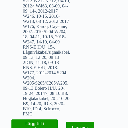
S212 W212 V212
,
04-10
,
2012> W463
,
03-09
,
04-
09
,
14-
,
2012-2017
W246
,
10-15
,
2016-
W213
,
08-12
,
2012-2017
W176
,
Karoq
,
Cayenne
,
2007-2010 S204 W204
,
18
,
04-11
,
10-15
,
2018-
W247
,
14-19
,
04-09
RNS-E H/U
,
15-
,
Lågnivåkabel/signalkabel
,
09-13
,
12-20
,
08-13
2DIN
,
11-18
,
09-13
RNS-E H/U
,
2018-
W177
,
2011-2014 S204
W204
,
W205/S205/C205/A205
,
09-13 Bolero H/U
,
20-
,
19-24
,
2014>
,
08-16 B8
,
Högtalarkabel
,
20-
,
16-20
B9
,
14-20
,
ID.3
,
2020-
B10
,
ID.4
,
Scirocco
,
FMC
Lägg till i
Läs mer