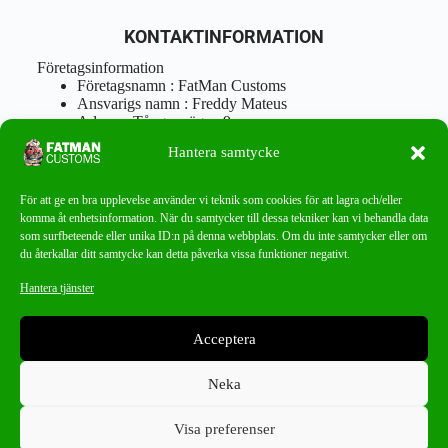
KONTAKTINFORMATION
Företagsinformation
Företagsnamn : FatMan Customs
Ansvarigs namn : Freddy Mateus
Adress : Tångenvägen 9
Postnr : 417 46 Göteborg
Hantera samtycke
Tel : 0762919666
Orgnr : 870310-5018
info@fatmancustoms.se
För att ge en bra upplevelse använder vi teknik som cookies för att lagra och/eller
Mån – Fre 10:00 – 18:00
komma åt enhetsinformation. När du samtycker till dessa tekniker kan vi behandla data
Lör -11:00 – 15:00
som surfbeteende eller unika ID:n på denna webbplats. Om du inte samtycker eller om
du återkallar ditt samtycke kan detta påverka vissa funktioner negativt.
Nyhetsbrev
Hantera tjänster
Missa aldrig ett bra erbjudande!
Acceptera
PRENUMERERA
Neka
Visa preferenser