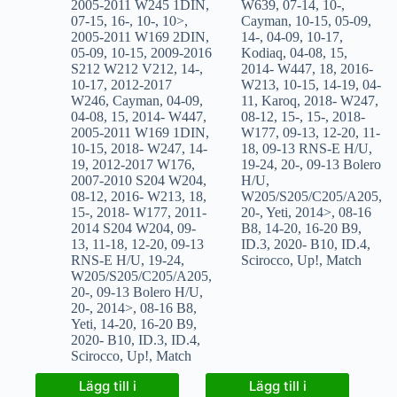
2005-2011 W245 1DIN
,
W639
,
07-14
,
10-
,
07-15
,
16-
,
10-
,
10>
,
Cayman
,
10-15
,
05-09
,
2005-2011 W169 2DIN
,
14-
,
04-09
,
10-17
,
05-09
,
10-15
,
2009-2016
Kodiaq
,
04-08
,
15
,
S212 W212 V212
,
14-
,
2014- W447
,
18
,
2016-
10-17
,
2012-2017
W213
,
10-15
,
14-19
,
04-
W246
,
Cayman
,
04-09
,
11
,
Karoq
,
2018- W247
,
04-08
,
15
,
2014- W447
,
08-12
,
15-
,
15-
,
2018-
2005-2011 W169 1DIN
,
W177
,
09-13
,
12-20
,
11-
10-15
,
2018- W247
,
14-
18
,
09-13 RNS-E H/U
,
19
,
2012-2017 W176
,
19-24
,
20-
,
09-13 Bolero
2007-2010 S204 W204
,
H/U
,
08-12
,
2016- W213
,
18
,
W205/S205/C205/A205
,
15-
,
2018- W177
,
2011-
20-
,
Yeti
,
2014>
,
08-16
2014 S204 W204
,
09-
B8
,
14-20
,
16-20 B9
,
13
,
11-18
,
12-20
,
09-13
ID.3
,
2020- B10
,
ID.4
,
RNS-E H/U
,
19-24
,
Scirocco
,
Up!
,
Match
W205/S205/C205/A205
,
20-
,
09-13 Bolero H/U
,
20-
,
2014>
,
08-16 B8
,
Yeti
,
14-20
,
16-20 B9
,
2020- B10
,
ID.3
,
ID.4
,
Scirocco
,
Up!
,
Match
Lägg till i
Lägg till i