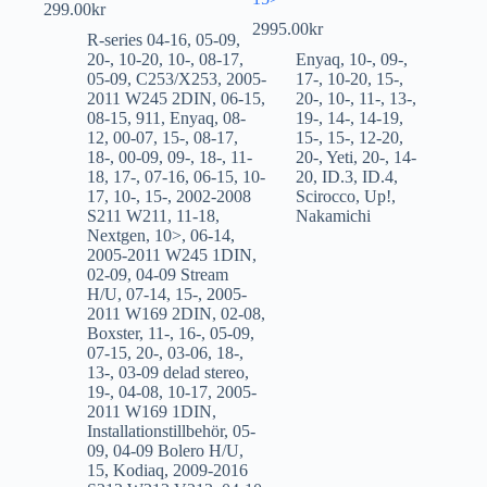
299.00
kr
2995.00
kr
R-series 04-16
,
05-09
,
20-
,
10-20
,
10-
,
08-17
,
Enyaq
,
10-
,
09-
,
05-09
,
C253/X253
,
2005-
17-
,
10-20
,
15-
,
2011 W245 2DIN
,
06-15
,
20-
,
10-
,
11-
,
13-
,
08-15
,
911
,
Enyaq
,
08-
19-
,
14-
,
14-19
,
12
,
00-07
,
15-
,
08-17
,
15-
,
15-
,
12-20
,
18-
,
00-09
,
09-
,
18-
,
11-
20-
,
Yeti
,
20-
,
14-
18
,
17-
,
07-16
,
06-15
,
10-
20
,
ID.3
,
ID.4
,
17
,
10-
,
15-
,
2002-2008
Scirocco
,
Up!
,
S211 W211
,
11-18
,
Nakamichi
Nextgen
,
10>
,
06-14
,
2005-2011 W245 1DIN
,
02-09
,
04-09 Stream
H/U
,
07-14
,
15-
,
2005-
2011 W169 2DIN
,
02-08
,
Boxster
,
11-
,
16-
,
05-09
,
07-15
,
20-
,
03-06
,
18-
,
13-
,
03-09 delad stereo
,
19-
,
04-08
,
10-17
,
2005-
2011 W169 1DIN
,
Installationstillbehör
,
05-
09
,
04-09 Bolero H/U
,
15
,
Kodiaq
,
2009-2016