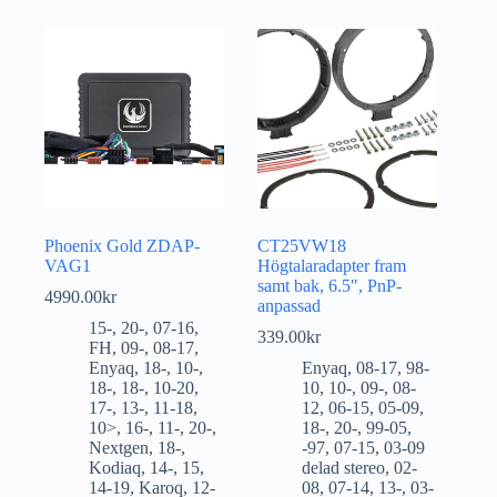
Phoenix Gold ZDAP-
CT25VW18
VAG1
Högtalaradapter fram
samt bak, 6.5″, PnP-
4990.00
kr
anpassad
15-
,
20-
,
07-16
,
339.00
kr
FH
,
09-
,
08-17
,
Enyaq
,
18-
,
10-
,
Enyaq
,
08-17
,
98-
18-
,
18-
,
10-20
,
10
,
10-
,
09-
,
08-
17-
,
13-
,
11-18
,
12
,
06-15
,
05-09
,
10>
,
16-
,
11-
,
20-
,
18-
,
20-
,
99-05
,
Nextgen
,
18-
,
-97
,
07-15
,
03-09
Kodiaq
,
14-
,
15
,
delad stereo
,
02-
14-19
,
Karoq
,
12-
08
,
07-14
,
13-
,
03-