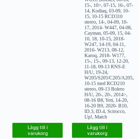
15-
,
10>
,
07-15
,
16-
,
07-
14
,
Kodiaq
,
03-09
,
10-
15
,
10-15 RCD310
stereo
,
14-
,
04-09
,
10-
17
,
2014- W447
,
04-08
,
Cayman
,
05-09
,
15
,
04-
10
,
18
,
10-15
,
2018-
W247
,
14-19
,
04-11
,
2016- W213
,
08-12
,
Karoq
,
2018- W177
,
15-
,
15-
,
09-13
,
12-20
,
11-18
,
09-13 RNS-E
H/U
,
19-24
,
W205/S205/C205/A205
,
10-15 med RCD210
stereo
,
09-13 Bolero
H/U
,
20-
,
20-
,
2014>
,
08-16 B8
,
Yeti
,
14-20
,
16-20 B9
,
2020- B10
,
ID.3
,
ID.4
,
Scirocco
,
Up!
,
Match
Lägg till i
Lägg till i
varukorg
varukorg