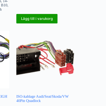
i
,
14-
- B10
,
h
Lägg till i varukorg
 HIGH
ISO-kablage Audi/Seat/Skoda/VW
40Pin Quadlock