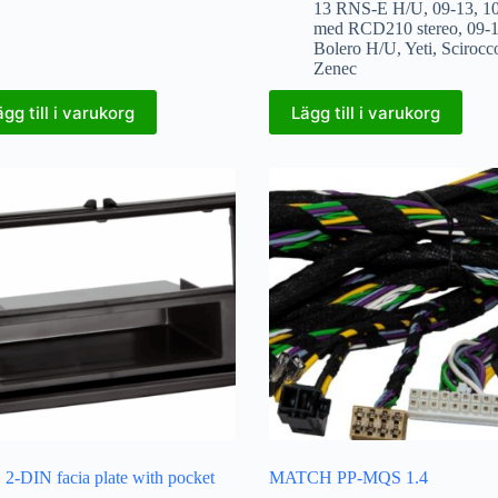
13 RNS-E H/U
,
09-13
,
1
med RCD210 stereo
,
09-
Bolero H/U
,
Yeti
,
Scirocc
Zenec
ägg till i varukorg
Lägg till i varukorg
2-DIN facia plate with pocket
MATCH PP-MQS 1.4