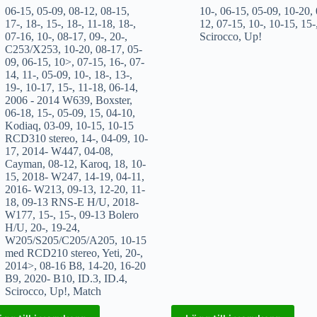
06-15
,
05-09
,
08-12
,
08-15
,
10-
,
06-15
,
05-09
,
10-20
,
17-
,
18-
,
15-
,
18-
,
11-18
,
18-
,
12
,
07-15
,
10-
,
10-15
,
15-
07-16
,
10-
,
08-17
,
09-
,
20-
,
Scirocco
,
Up!
C253/X253
,
10-20
,
08-17
,
05-
09
,
06-15
,
10>
,
07-15
,
16-
,
07-
14
,
11-
,
05-09
,
10-
,
18-
,
13-
,
19-
,
10-17
,
15-
,
11-18
,
06-14
,
2006 - 2014 W639
,
Boxster
,
06-18
,
15-
,
05-09
,
15
,
04-10
,
Kodiaq
,
03-09
,
10-15
,
10-15
RCD310 stereo
,
14-
,
04-09
,
10-
17
,
2014- W447
,
04-08
,
Cayman
,
08-12
,
Karoq
,
18
,
10-
15
,
2018- W247
,
14-19
,
04-11
,
2016- W213
,
09-13
,
12-20
,
11-
18
,
09-13 RNS-E H/U
,
2018-
W177
,
15-
,
15-
,
09-13 Bolero
H/U
,
20-
,
19-24
,
W205/S205/C205/A205
,
10-15
med RCD210 stereo
,
Yeti
,
20-
,
2014>
,
08-16 B8
,
14-20
,
16-20
B9
,
2020- B10
,
ID.3
,
ID.4
,
Scirocco
,
Up!
,
Match