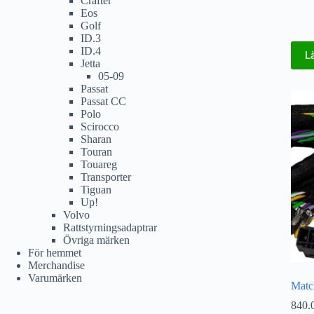
Crafter
Eos
Golf
ID.3
ID.4
L
Jetta
05-09
Passat
Passat CC
Polo
Scirocco
Sharan
Touran
Touareg
Transporter
Tiguan
Up!
Volvo
Rattstyrningsadaptrar
Övriga märken
För hemmet
Merchandise
Varumärken
Matc
840.