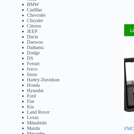
BMW
Cadillac
Chevrolet
Chrysler
Citroen
L
JEEP
Dacia
Daewoo
Daihatsu
Dodge
DS
Ferrari
Iveco
Isuzu
Harley-Davidson
Honda
Hyundai
Ford
Fiat
Kia
Land Rover
Lexus
Mitsubishi
Mazda
FMC 
Mercedes