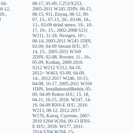
,
04-
08-17
,
05-09
,
C253/X253
,
08-12
,
2005-2011 W245 2DIN
,
06-15
,
20-
,
08-15
,
911
,
Enyaq
,
08-12
,
00-
!
07
,
15-
,
07-15
,
20-
,
03-06
,
18-
,
13-
,
03-09 delad stereo
,
19-
,
10-
17
,
10-
,
15-
,
2002-2008 S211
W211
,
11-18
,
Nextgen
,
10>
,
06-14
,
2005-2011 W245 1DIN
,
02-09
,
04-09 Stream H/U
,
07-
14
,
15-
,
2005-2011 W169
2DIN
,
02-08
,
Boxster
,
11-
,
16-
,
05-09
,
Kodiaq
,
2009-2016
S212 W212 V212
,
04-10
,
2012> W463
,
03-09
,
04-09
,
14-
,
2012-2017 W246
,
10-15
,
04-08
,
10-17
,
2005-2011 W169
1DIN
,
Installationstillbehör
,
05-
09
,
04-09 Bolero H/U
,
15
,
18
,
04-11
,
10-15
,
2018- W247
,
14-
19
,
04-09 RNS-E H/U
,
2016-
W213
,
08-12
,
2012-2017
W176
,
Karoq
,
Cayenne
,
2007-
2010 S204 W204
,
09-13 RNS-
E H/U
,
2018- W177
,
2011-
2014 S204 W204
,
15-
,