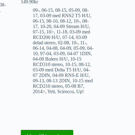
149.90
kr
08-
,
09-
,
06-15
,
08-15
,
05-09
,
08-
17
,
03-09 med RNS2 T5 H/U
,
06-15
,
98-10
,
08-12
,
10-
,
08-
17
,
10-20
,
04-09 Stream H/U
,
07-15
,
10>
,
11-18
,
03-09 med
RCD200 H/U
,
07-14
,
03-09
delad stereo
,
02-08
,
10-
,
11-
,
06-14
,
04-08
,
04-09
,
05-09
,
04-
10
,
97-04
,
03-09
,
04-07 1DIN
,
04-09 Bolero H/U
,
10-15
RCD310 stereo
,
10-15
,
08-12
,
03-09 med Delta T5 H/U
,
04-
07 2DIN
,
04-09 RNS-E H/U
,
09-13
,
08-13 2DIN
,
10-15 med
RCD210 stereo
,
05-08 B7
,
2014>
,
Yeti
,
Scirocco
,
Up!