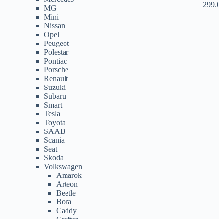
299.
MG
Mini
Nissan
Opel
Peugeot
Polestar
Pontiac
Porsche
Renault
Suzuki
Subaru
Smart
Tesla
Toyota
SAAB
Scania
Seat
Skoda
Volkswagen
Amarok
Arteon
Beetle
Bora
Caddy