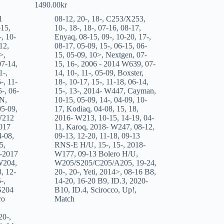
1490.00
kr
1
08-12
,
20-
,
18-
,
C253/X253
,
-15
,
10-
,
18-
,
18-
,
07-16
,
08-17
,
-
,
10-
Enyaq
,
08-15
,
09-
,
10-20
,
17-
,
12
,
08-17
,
05-09
,
15-
,
06-15
,
06-
>
,
15
,
05-09
,
10>
,
Nextgen
,
07-
07-14
,
15
,
16-
,
2006 - 2014 W639
,
07-
1-
,
14
,
10-
,
11-
,
05-09
,
Boxster
,
-
,
11-
18-
,
10-17
,
15-
,
11-18
,
06-14
,
5-
,
06-
15-
,
13-
,
2014- W447
,
Cayman
,
IN
,
10-15
,
05-09
,
14-
,
04-09
,
10-
05-09
,
17
,
Kodiaq
,
04-08
,
15
,
18
,
W212
2016- W213
,
10-15
,
14-19
,
04-
017
11
,
Karoq
,
2018- W247
,
08-12
,
4-08
,
09-13
,
12-20
,
11-18
,
09-13
5
,
RNS-E H/U
,
15-
,
15-
,
2018-
-2017
W177
,
09-13 Bolero H/U
,
W204
,
W205/S205/C205/A205
,
19-24
,
8
,
12-
20-
,
20-
,
Yeti
,
2014>
,
08-16 B8
,
-
,
14-20
,
16-20 B9
,
ID.3
,
2020-
S204
B10
,
ID.4
,
Scirocco
,
Up!
,
ro
Match
20-
,