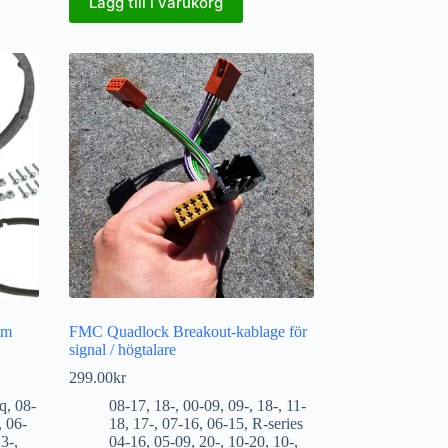
Lägg till i varukorg
am
FMC Quadlock Breakout-kablage för
signal / högtalare
299.00
kr
q
,
08-
08-17
,
18-
,
00-09
,
09-
,
18-
,
11-
,
06-
18
,
17-
,
07-16
,
06-15
,
R-series
3-
,
04-16
,
05-09
,
20-
,
10-20
,
10-
,