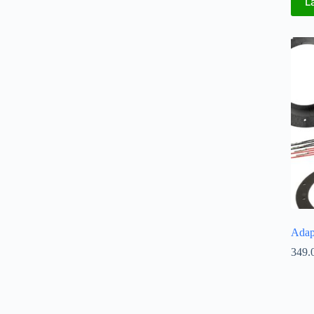
L
Adap
349.