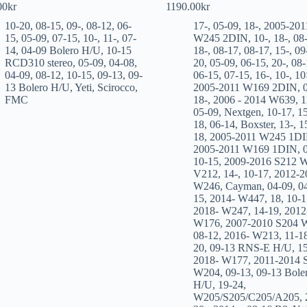
00
kr
1190.00
kr
10-20
,
08-15
,
09-
,
08-12
,
06-
17-
,
05-09
,
18-
,
2005-201
15
,
05-09
,
07-15
,
10-
,
11-
,
07-
W245 2DIN
,
10-
,
18-
,
08
14
,
04-09 Bolero H/U
,
10-15
18-
,
08-17
,
08-17
,
15-
,
09
RCD310 stereo
,
05-09
,
04-08
,
20
,
05-09
,
06-15
,
20-
,
08-
04-09
,
08-12
,
10-15
,
09-13
,
09-
06-15
,
07-15
,
16-
,
10-
,
10
13 Bolero H/U
,
Yeti
,
Scirocco
,
2005-2011 W169 2DIN
,
FMC
18-
,
2006 - 2014 W639
,
1
05-09
,
Nextgen
,
10-17
,
15
18
,
06-14
,
Boxster
,
13-
,
1
18
,
2005-2011 W245 1D
2005-2011 W169 1DIN
,
10-15
,
2009-2016 S212 
V212
,
14-
,
10-17
,
2012-2
W246
,
Cayman
,
04-09
,
0
15
,
2014- W447
,
18
,
10-1
2018- W247
,
14-19
,
2012
W176
,
2007-2010 S204 
08-12
,
2016- W213
,
11-1
20
,
09-13 RNS-E H/U
,
15
2018- W177
,
2011-2014 
W204
,
09-13
,
09-13 Bole
H/U
,
19-24
,
W205/S205/C205/A205
,