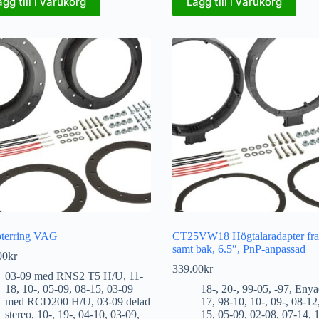
ägg till i varukorg
Lägg till i varukorg
terring VAG
CT25VW18 Högtalaradapter fr
samt bak, 6.5″, PnP-anpassad
00
kr
339.00
kr
03-09 med RNS2 T5 H/U
,
11-
18
,
10-
,
05-09
,
08-15
,
03-09
18-
,
20-
,
99-05
,
-97
,
Enya
med RCD200 H/U
,
03-09 delad
17
,
98-10
,
10-
,
09-
,
08-12
stereo
,
10-
,
19-
,
04-10
,
03-09
,
15
,
05-09
,
02-08
,
07-14
,
1