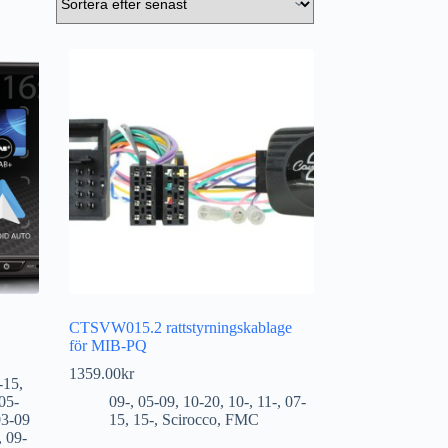
CTSVW015.2 rattstyrningskablage
för MIB-PQ
1359.00
kr
-15
,
05-
09-
,
05-09
,
10-20
,
10-
,
11-
,
07-
03-09
15
,
15-
,
Scirocco
,
FMC
,
09-