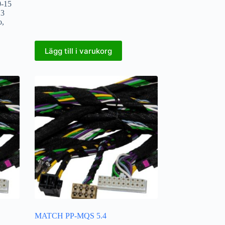
0-15
13
o
,
Lägg till i varukorg
MATCH PP-MQS 5.4