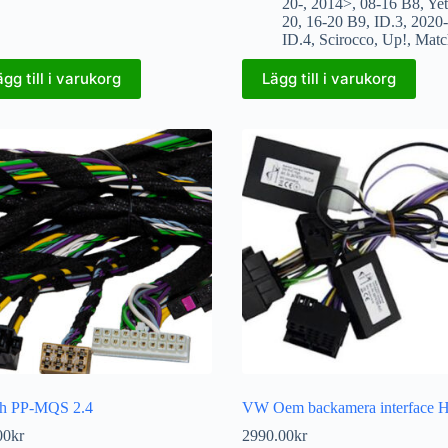
20-
,
2014>
,
08-16 B8
,
Yet
20
,
16-20 B9
,
ID.3
,
2020
ID.4
,
Scirocco
,
Up!
,
Matc
ägg till i varukorg
Lägg till i varukorg
h PP-MQS 2.4
VW Oem backamera interface
00
kr
2990.00
kr