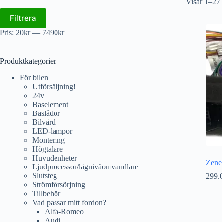
Visar 1–27 
Filtrera
Pris:
20kr
—
7490kr
Produktkategorier
För bilen
Utförsäljning!
24v
Baselement
Baslådor
Bilvård
LED-lampor
Montering
Högtalare
Huvudenheter
Zene
Ljudprocessor/lågnivåomvandlare
Slutsteg
299.
Strömförsörjning
Tillbehör
Vad passar mitt fordon?
Alfa-Romeo
Audi