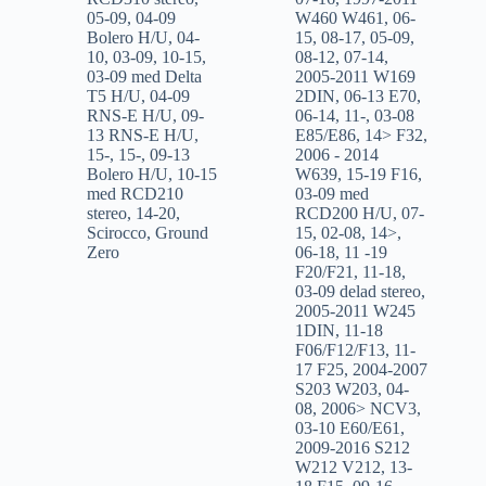
05-09
,
04-09
W460 W461
,
06-
Bolero H/U
,
04-
15
,
08-17
,
05-09
,
10
,
03-09
,
10-15
,
08-12
,
07-14
,
03-09 med Delta
2005-2011 W169
T5 H/U
,
04-09
2DIN
,
06-13 E70
,
RNS-E H/U
,
09-
06-14
,
11-
,
03-08
13 RNS-E H/U
,
E85/E86
,
14> F32
,
15-
,
15-
,
09-13
2006 - 2014
Bolero H/U
,
10-15
W639
,
15-19 F16
,
med RCD210
03-09 med
stereo
,
14-20
,
RCD200 H/U
,
07-
Scirocco
,
Ground
15
,
02-08
,
14>
,
Zero
06-18
,
11 -19
F20/F21
,
11-18
,
03-09 delad stereo
,
2005-2011 W245
1DIN
,
11-18
F06/F12/F13
,
11-
17 F25
,
2004-2007
S203 W203
,
04-
08
,
2006> NCV3
,
03-10 E60/E61
,
2009-2016 S212
W212 V212
,
13-