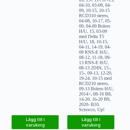
04-10
,
03-09
,
04-
09
,
10-15
,
10-15
RCD310 stereo
,
04-08
,
10-17
,
05-
09
,
04-09 Bolero
H/U
,
15
,
03-09
med Delta T5
H/U
,
18
,
10-15
,
04-11
,
14-19
,
04-
09 RNS-E H/U
,
08-12
,
11-18
,
09-
13 RNS-E H/U
,
08-13 2DIN
,
15-
,
15-
,
09-13
,
12-20
,
19-24
,
10-15 med
RCD210 stereo
,
09-13 Bolero H/U
,
2014>
,
08-16 B8
,
14-20
,
16-20 B9
,
2020- B10
,
Scirocco
,
Up!
Lägg till i
Lägg till i
varukorg
varukorg