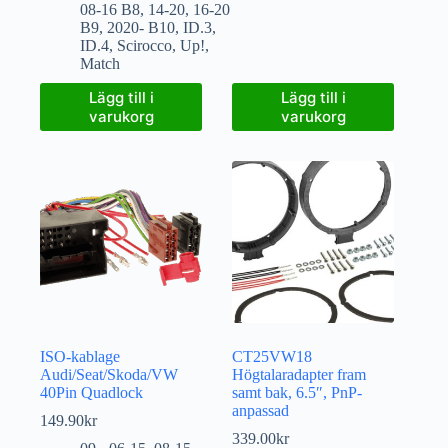
08-16 B8
,
14-20
,
16-20
B9
,
2020- B10
,
ID.3
,
ID.4
,
Scirocco
,
Up!
,
Match
Lägg till i
Lägg till i
varukorg
varukorg
ISO-kablage
CT25VW18
Audi/Seat/Skoda/VW
Högtalaradapter fram
40Pin Quadlock
samt bak, 6.5″, PnP-
anpassad
149.90
kr
339.00
kr