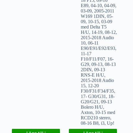
18 F15
,
09-16
E89
,
04-10
,
04-09
,
03-09
,
2005-2011
W169 1DIN
,
05-
09
,
10-15
,
03-09
med Delta T5
H/U
,
14-19
,
08-12
,
2015-2018 Audio
10
,
06-11
E90/E91/E92/E93
,
11-17
F10/F11/F07
,
16-
G29
,
09-13
,
08-13
2DIN
,
09-13
RNS-E H/U
,
2015-2018 Audio
15
,
12-20
F30/F31/F34/F35
,
17- G30/G31
,
18-
G20/G21
,
09-13
Bolero H/U
,
Axton
,
10-15 med
RCD210 stereo
,
08-16 B8
,
i3
,
Up!