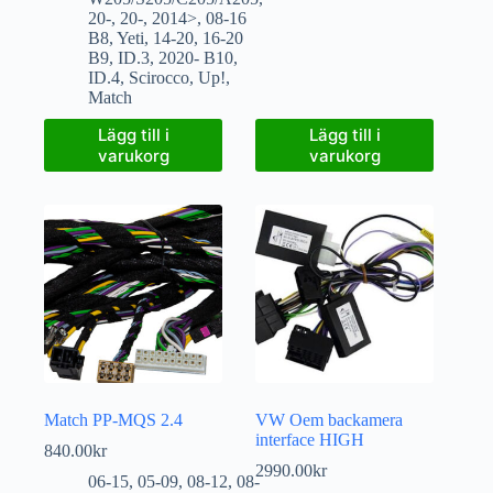
20-
,
20-
,
2014>
,
08-16
B8
,
Yeti
,
14-20
,
16-20
B9
,
ID.3
,
2020- B10
,
ID.4
,
Scirocco
,
Up!
,
Match
Lägg till i
Lägg till i
varukorg
varukorg
Match PP-MQS 2.4
VW Oem backamera
interface HIGH
840.00
kr
2990.00
kr
06-15
,
05-09
,
08-12
,
08-