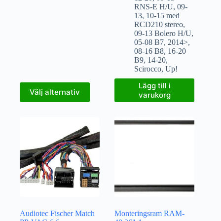
RNS-E H/U
,
09-
13
,
10-15 med
RCD210 stereo
,
09-13 Bolero H/U
,
05-08 B7
,
2014>
,
08-16 B8
,
16-20
B9
,
14-20
,
Scirocco
,
Up!
Lägg till i
Välj alternativ
varukorg
Audiotec Fischer Match
Monteringsram RAM-