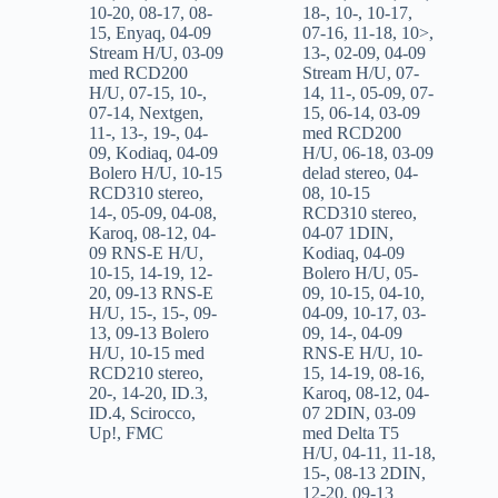
10-20
,
08-17
,
08-
18-
,
10-
,
10-17
,
15
,
Enyaq
,
04-09
07-16
,
11-18
,
10>
,
Stream H/U
,
03-09
13-
,
02-09
,
04-09
med RCD200
Stream H/U
,
07-
H/U
,
07-15
,
10-
,
14
,
11-
,
05-09
,
07-
07-14
,
Nextgen
,
15
,
06-14
,
03-09
11-
,
13-
,
19-
,
04-
med RCD200
09
,
Kodiaq
,
04-09
H/U
,
06-18
,
03-09
Bolero H/U
,
10-15
delad stereo
,
04-
RCD310 stereo
,
08
,
10-15
14-
,
05-09
,
04-08
,
RCD310 stereo
,
Karoq
,
08-12
,
04-
04-07 1DIN
,
09 RNS-E H/U
,
Kodiaq
,
04-09
10-15
,
14-19
,
12-
Bolero H/U
,
05-
20
,
09-13 RNS-E
09
,
10-15
,
04-10
,
H/U
,
15-
,
15-
,
09-
04-09
,
10-17
,
03-
13
,
09-13 Bolero
09
,
14-
,
04-09
H/U
,
10-15 med
RNS-E H/U
,
10-
RCD210 stereo
,
15
,
14-19
,
08-16
,
20-
,
14-20
,
ID.3
,
Karoq
,
08-12
,
04-
ID.4
,
Scirocco
,
07 2DIN
,
03-09
Up!
,
FMC
med Delta T5
H/U
,
04-11
,
11-18
,
15-
,
08-13 2DIN
,
12-20
,
09-13