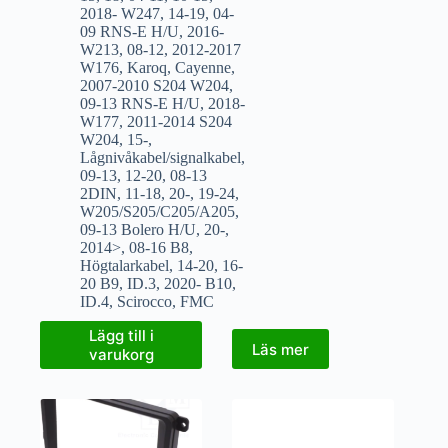
2018- W247
,
14-19
,
04-
09 RNS-E H/U
,
2016-
W213
,
08-12
,
2012-2017
W176
,
Karoq
,
Cayenne
,
2007-2010 S204 W204
,
09-13 RNS-E H/U
,
2018-
W177
,
2011-2014 S204
W204
,
15-
,
Lågnivåkabel/signalkabel
,
09-13
,
12-20
,
08-13
2DIN
,
11-18
,
20-
,
19-24
,
W205/S205/C205/A205
,
09-13 Bolero H/U
,
20-
,
2014>
,
08-16 B8
,
Högtalarkabel
,
14-20
,
16-
20 B9
,
ID.3
,
2020- B10
,
ID.4
,
Scirocco
,
FMC
Lägg till i
Läs mer
varukorg