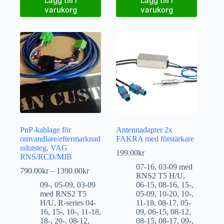
Lägg till i
Lägg till i
varukorg
varukorg
PnP-kablage för
Antennadapter 2x
omvandlare/eftermarknad
FAKRA med förstärkare
sslutsteg, VAG
199.00
kr
RNS/RCD/MIB
07-16
,
03-09 med
790.00
kr
–
1390.00
kr
RNS2 T5 H/U
,
09-
,
05-09
,
03-09
06-15
,
08-16
,
15-
,
med RNS2 T5
05-09
,
10-20
,
10-
,
H/U
,
R-series 04-
11-18
,
08-17
,
05-
16
,
15-
,
10-
,
11-18
,
09
,
06-15
,
08-12
,
18-
,
20-
,
08-12
,
08-15
,
08-17
,
09-
,