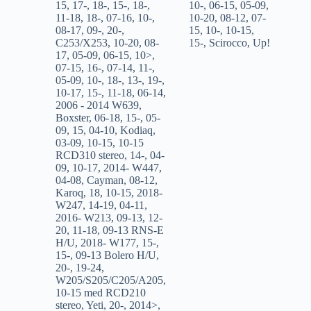
15
,
17-
,
18-
,
15-
,
18-
,
10-
,
06-15
,
05-09
,
11-18
,
18-
,
07-16
,
10-
,
10-20
,
08-12
,
07-
08-17
,
09-
,
20-
,
15
,
10-
,
10-15
,
C253/X253
,
10-20
,
08-
15-
,
Scirocco
,
Up!
17
,
05-09
,
06-15
,
10>
,
07-15
,
16-
,
07-14
,
11-
,
05-09
,
10-
,
18-
,
13-
,
19-
,
10-17
,
15-
,
11-18
,
06-14
,
2006 - 2014 W639
,
Boxster
,
06-18
,
15-
,
05-
09
,
15
,
04-10
,
Kodiaq
,
03-09
,
10-15
,
10-15
RCD310 stereo
,
14-
,
04-
09
,
10-17
,
2014- W447
,
04-08
,
Cayman
,
08-12
,
Karoq
,
18
,
10-15
,
2018-
W247
,
14-19
,
04-11
,
2016- W213
,
09-13
,
12-
20
,
11-18
,
09-13 RNS-E
H/U
,
2018- W177
,
15-
,
15-
,
09-13 Bolero H/U
,
20-
,
19-24
,
W205/S205/C205/A205
,
10-15 med RCD210
stereo
,
Yeti
,
20-
,
2014>
,