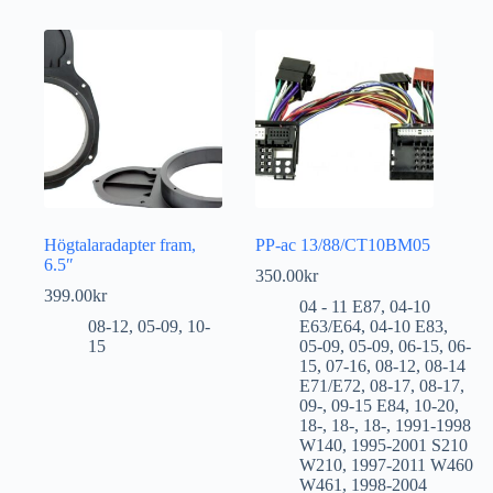
Högtalaradapter fram,
PP-ac 13/88/CT10BM05
6.5″
350.00
kr
399.00
kr
04 - 11 E87
,
04-10
08-12
,
05-09
,
10-
E63/E64
,
04-10 E83
,
15
05-09
,
05-09
,
06-15
,
06-
15
,
07-16
,
08-12
,
08-14
E71/E72
,
08-17
,
08-17
,
09-
,
09-15 E84
,
10-20
,
18-
,
18-
,
18-
,
1991-1998
W140
,
1995-2001 S210
W210
,
1997-2011 W460
W461
,
1998-2004