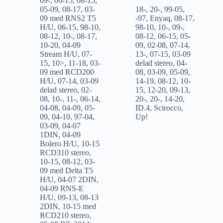
09-
,
06-15
,
08-15
,
05-09
,
08-17
,
03-
18-
,
20-
,
99-05
,
09 med RNS2 T5
-97
,
Enyaq
,
08-17
,
H/U
,
06-15
,
98-10
,
98-10
,
10-
,
09-
,
08-12
,
10-
,
08-17
,
08-12
,
06-15
,
05-
10-20
,
04-09
09
,
02-08
,
07-14
,
Stream H/U
,
07-
13-
,
07-15
,
03-09
15
,
10>
,
11-18
,
03-
delad stereo
,
04-
09 med RCD200
08
,
03-09
,
05-09
,
H/U
,
07-14
,
03-09
14-19
,
08-12
,
10-
delad stereo
,
02-
15
,
12-20
,
09-13
,
08
,
10-
,
11-
,
06-14
,
20-
,
20-
,
14-20
,
04-08
,
04-09
,
05-
ID.4
,
Scirocco
,
09
,
04-10
,
97-04
,
Up!
03-09
,
04-07
1DIN
,
04-09
Bolero H/U
,
10-15
RCD310 stereo
,
10-15
,
08-12
,
03-
09 med Delta T5
H/U
,
04-07 2DIN
,
04-09 RNS-E
H/U
,
09-13
,
08-13
2DIN
,
10-15 med
RCD210 stereo
,