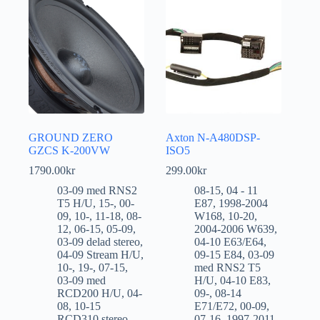
GROUND ZERO
Axton N-A480DSP-
GZCS K-200VW
ISO5
1790.00
kr
299.00
kr
03-09 med RNS2
08-15
,
04 - 11
T5 H/U
,
15-
,
00-
E87
,
1998-2004
09
,
10-
,
11-18
,
08-
W168
,
10-20
,
12
,
06-15
,
05-09
,
2004-2006 W639
,
03-09 delad stereo
,
04-10 E63/E64
,
04-09 Stream H/U
,
09-15 E84
,
03-09
10-
,
19-
,
07-15
,
med RNS2 T5
03-09 med
H/U
,
04-10 E83
,
RCD200 H/U
,
04-
09-
,
08-14
08
,
10-15
E71/E72
,
00-09
,
RCD310 stereo
,
07-16
,
1997-2011