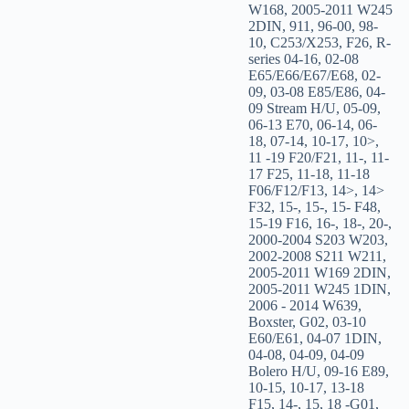
W168
,
2005-2011 W245
2DIN
,
911
,
96-00
,
98-
10
,
C253/X253
,
F26
,
R-
series 04-16
,
02-08
E65/E66/E67/E68
,
02-
09
,
03-08 E85/E86
,
04-
09 Stream H/U
,
05-09
,
06-13 E70
,
06-14
,
06-
18
,
07-14
,
10-17
,
10>
,
11 -19 F20/F21
,
11-
,
11-
17 F25
,
11-18
,
11-18
F06/F12/F13
,
14>
,
14>
F32
,
15-
,
15-
,
15- F48
,
15-19 F16
,
16-
,
18-
,
20-
,
2000-2004 S203 W203
,
2002-2008 S211 W211
,
2005-2011 W169 2DIN
,
2005-2011 W245 1DIN
,
2006 - 2014 W639
,
Boxster
,
G02
,
03-10
E60/E61
,
04-07 1DIN
,
04-08
,
04-09
,
04-09
Bolero H/U
,
09-16 E89
,
10-15
,
10-17
,
13-18
F15
,
14-
,
15
,
18 -G01
,