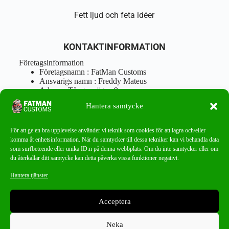
Fett ljud och feta idéer
KONTAKTINFORMATION
Företagsinformation
Företagsnamn : FatMan Customs
Ansvarigs namn : Freddy Mateus
Adress : Tångenvägen 9
Postnr : 417 46 Göteborg
Hantera samtycke
Tel : 0762919666
Orgnr : 870310-5018
info@fatmancustoms.se
För att ge en bra upplevelse använder vi teknik som cookies för att lagra och/eller
Mån – Fre 10:00 – 18:00
komma åt enhetsinformation. När du samtycker till dessa tekniker kan vi behandla data
Lör -11:00 – 15:00
som surfbeteende eller unika ID:n på denna webbplats. Om du inte samtycker eller om
du återkallar ditt samtycke kan detta påverka vissa funktioner negativt.
Nyhetsbrev
Hantera tjänster
Missa aldrig ett bra erbjudande!
Acceptera
PRENUMERERA
Neka