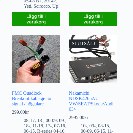
05-08 B7
,
2014>
,
Yeti
,
Scirocco
,
Up!
Lägg till i
Lägg till i
varukorg
varukorg
SLUTSÅLT
FMC Quadlock
Nakamichi
Breakout-kablage för
NDSK4265AU
signal / högtalare
VW/SEAT/Skoda/Audi
03>
299.00
kr
2995.00
kr
08-17
,
18-
,
00-09
,
09-
,
18-
,
11-18
,
17-
,
07-16
,
10-
,
09-
,
08-15
,
06-15
,
R-series 04-16
,
00-09
,
06-15
,
11-