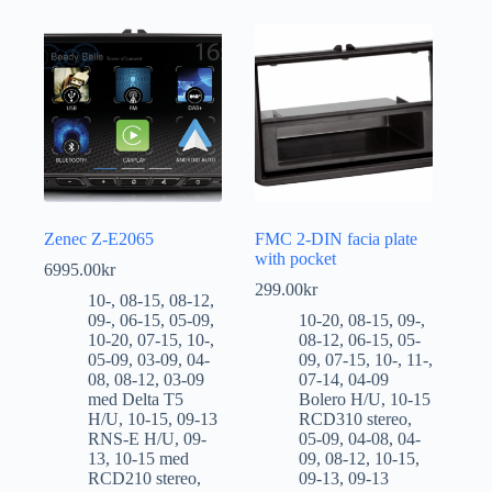
Zenec Z-E2065
FMC 2-DIN facia plate
with pocket
6995.00
kr
299.00
kr
10-
,
08-15
,
08-12
,
09-
,
06-15
,
05-09
,
10-20
,
08-15
,
09-
,
10-20
,
07-15
,
10-
,
08-12
,
06-15
,
05-
05-09
,
03-09
,
04-
09
,
07-15
,
10-
,
11-
,
08
,
08-12
,
03-09
07-14
,
04-09
med Delta T5
Bolero H/U
,
10-15
H/U
,
10-15
,
09-13
RCD310 stereo
,
RNS-E H/U
,
09-
05-09
,
04-08
,
04-
13
,
10-15 med
09
,
08-12
,
10-15
,
RCD210 stereo
,
09-13
,
09-13