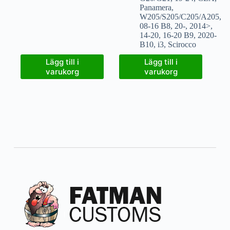
Panamera
,
W205/S205/C205/A205
,
08-16 B8
,
20-
,
2014>
,
14-20
,
16-20 B9
,
2020-
B10
,
i3
,
Scirocco
Lägg till i
Lägg till i
varukorg
varukorg