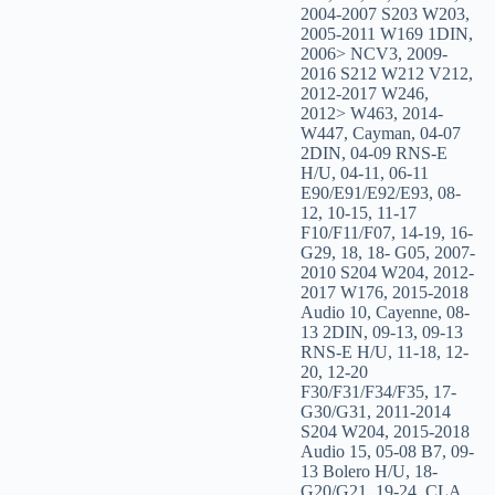
2004-2007 S203 W203
,
2005-2011 W169 1DIN
,
2006> NCV3
,
2009-
2016 S212 W212 V212
,
2012-2017 W246
,
2012> W463
,
2014-
W447
,
Cayman
,
04-07
2DIN
,
04-09 RNS-E
H/U
,
04-11
,
06-11
E90/E91/E92/E93
,
08-
12
,
10-15
,
11-17
F10/F11/F07
,
14-19
,
16-
G29
,
18
,
18- G05
,
2007-
2010 S204 W204
,
2012-
2017 W176
,
2015-2018
Audio 10
,
Cayenne
,
08-
13 2DIN
,
09-13
,
09-13
RNS-E H/U
,
11-18
,
12-
20
,
12-20
F30/F31/F34/F35
,
17-
G30/G31
,
2011-2014
S204 W204
,
2015-2018
Audio 15
,
05-08 B7
,
09-
13 Bolero H/U
,
18-
G20/G21
,
19-24
,
CLA
,