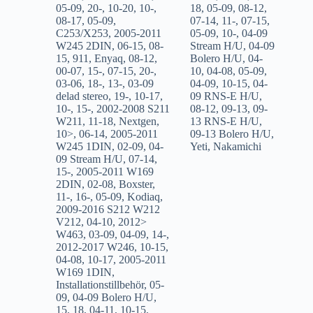
05-09
,
20-
,
10-20
,
10-
,
18
,
05-09
,
08-12
,
08-17
,
05-09
,
07-14
,
11-
,
07-15
,
C253/X253
,
2005-2011
05-09
,
10-
,
04-09
W245 2DIN
,
06-15
,
08-
Stream H/U
,
04-09
15
,
911
,
Enyaq
,
08-12
,
Bolero H/U
,
04-
00-07
,
15-
,
07-15
,
20-
,
10
,
04-08
,
05-09
,
03-06
,
18-
,
13-
,
03-09
04-09
,
10-15
,
04-
delad stereo
,
19-
,
10-17
,
09 RNS-E H/U
,
10-
,
15-
,
2002-2008 S211
08-12
,
09-13
,
09-
W211
,
11-18
,
Nextgen
,
13 RNS-E H/U
,
10>
,
06-14
,
2005-2011
09-13 Bolero H/U
,
W245 1DIN
,
02-09
,
04-
Yeti
,
Nakamichi
09 Stream H/U
,
07-14
,
15-
,
2005-2011 W169
2DIN
,
02-08
,
Boxster
,
11-
,
16-
,
05-09
,
Kodiaq
,
2009-2016 S212 W212
V212
,
04-10
,
2012>
W463
,
03-09
,
04-09
,
14-
,
2012-2017 W246
,
10-15
,
04-08
,
10-17
,
2005-2011
W169 1DIN
,
Installationstillbehör
,
05-
09
,
04-09 Bolero H/U
,
15
,
18
,
04-11
,
10-15
,