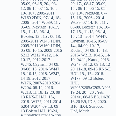
05-09
,
06-15
,
20-
,
08-
20
,
17-
,
08-17
,
05-09
,
12
,
06-15
,
07-15
,
16-
,
15-
,
06-15
,
06-15
,
05-
10-
,
10>
,
2005-2011
09
,
10>
,
Nextgen
,
07-
W169 2DIN
,
07-14
,
18-
,
15
,
16-
,
2006 - 2014
2006 - 2014 W639
,
11-
,
W639
,
07-14
,
10-
,
11-
,
05-09
,
Nextgen
,
10-17
,
05-09
,
Boxster
,
18-
,
10-
15-
,
11-18
,
06-14
,
17
,
15-
,
11-18
,
06-14
,
Boxster
,
13-
,
15-
,
06-18
,
15-
,
13-
,
2014- W447
,
2005-2011 W245 1DIN
,
Cayman
,
10-15
,
05-09
,
2005-2011 W169 1DIN
,
14-
,
04-09
,
10-17
,
05-09
,
10-15
,
2009-2016
Kodiaq
,
04-08
,
15
,
18
,
S212 W212 V212
,
14-
,
2016- W213
,
10-15
,
14-
10-17
,
2012-2017
19
,
04-11
,
Karoq
,
2018-
W246
,
Cayman
,
04-09
,
W247
,
08-12
,
09-13
,
12-
04-08
,
15
,
2014- W447
,
20
,
11-18
,
09-13 RNS-E
18
,
10-15
,
2018- W247
,
H/U
,
15-
,
15-
,
2018-
14-19
,
2012-2017
W177
,
09-13 Bolero
W176
,
2007-2010 S204
H/U
,
W204
,
08-12
,
2016-
W205/S205/C205/A205
,
W213
,
11-18
,
12-20
,
09-
19-24
,
20-
,
20-
,
Yeti
,
13 RNS-E H/U
,
15-
,
2014>
,
08-16 B8
,
14-20
,
2018- W177
,
2011-2014
16-20 B9
,
ID.3
,
2020-
S204 W204
,
09-13
,
09-
B10
,
ID.4
,
Scirocco
,
13 Bolero H/U
,
19-24
,
Up!
,
Match
W205/S205/C205/A205
,