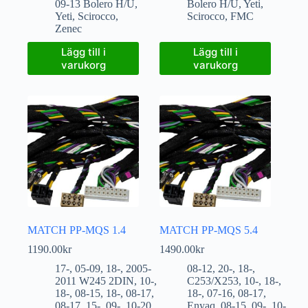
09-13 Bolero H/U
,
Bolero H/U
,
Yeti
,
Yeti
,
Scirocco
,
Scirocco
,
FMC
Zenec
Lägg till i
Lägg till i
varukorg
varukorg
MATCH PP-MQS 1.4
MATCH PP-MQS 5.4
1190.00
kr
1490.00
kr
17-
,
05-09
,
18-
,
2005-
08-12
,
20-
,
18-
,
2011 W245 2DIN
,
10-
,
C253/X253
,
10-
,
18-
,
18-
,
08-15
,
18-
,
08-17
,
18-
,
07-16
,
08-17
,
08-17
,
15-
,
09-
,
10-20
,
Enyaq
,
08-15
,
09-
,
10-