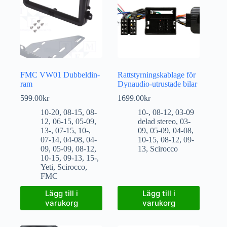
FMC VW01 Dubbeldin-
Rattstyrningskablage för
ram
Dynaudio-utrustade bilar
599.00
kr
1699.00
kr
10-20
,
08-15
,
08-
10-
,
08-12
,
03-09
12
,
06-15
,
05-09
,
delad stereo
,
03-
13-
,
07-15
,
10-
,
09
,
05-09
,
04-08
,
07-14
,
04-08
,
04-
10-15
,
08-12
,
09-
09
,
05-09
,
08-12
,
13
,
Scirocco
10-15
,
09-13
,
15-
,
Yeti
,
Scirocco
,
FMC
Lägg till i
Lägg till i
varukorg
varukorg