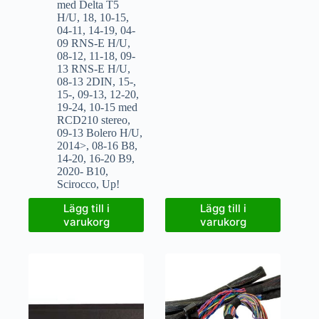
med Delta T5
H/U
,
18
,
10-15
,
04-11
,
14-19
,
04-
09 RNS-E H/U
,
08-12
,
11-18
,
09-
13 RNS-E H/U
,
08-13 2DIN
,
15-
,
15-
,
09-13
,
12-20
,
19-24
,
10-15 med
RCD210 stereo
,
09-13 Bolero H/U
,
2014>
,
08-16 B8
,
14-20
,
16-20 B9
,
2020- B10
,
Scirocco
,
Up!
Lägg till i
Lägg till i
varukorg
varukorg