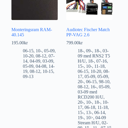
Monteringsram RAM-
Audiotec Fischer Match
40.145
PP-VAG 2.6
195.00
kr
799.00
kr
06-15
,
10-
,
05-09
,
18-
,
09-
,
18-
,
03-
10-20
,
08-12
,
07-
09 med RNS2 T5
14
,
04-09
,
03-09
,
H/U
,
18-
,
07-16
,
05-09
,
04-08
,
14-
15-
,
10-
,
11-18
,
19
,
08-12
,
10-15
,
06-15
,
10-20
,
08-
09-13
17
,
05-09
,
05-09
,
20-
,
06-15
,
98-10
,
08-12
,
16-
,
05-09
,
03-09 med
RCD200 H/U
,
20-
,
10-
,
18-
,
10-
17
,
06-18
,
11-18
,
15-
,
13-
,
06-14
,
19-
,
10>
,
04-09
Stream H/U
,
02-
09
,
15-
,
11-
,
07-15
,