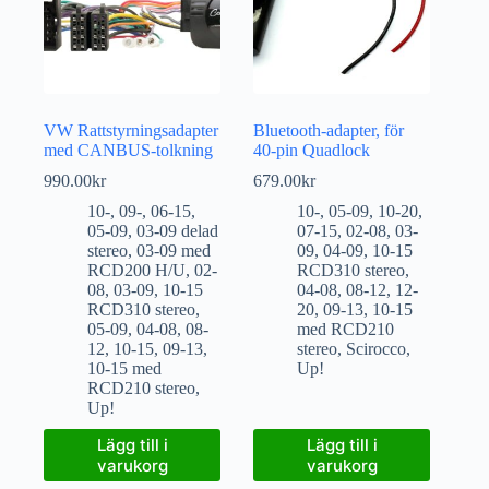
VW Rattstyrningsadapter
Bluetooth-adapter, för
med CANBUS-tolkning
40-pin Quadlock
990.00
kr
679.00
kr
10-
,
09-
,
06-15
,
10-
,
05-09
,
10-20
,
05-09
,
03-09 delad
07-15
,
02-08
,
03-
stereo
,
03-09 med
09
,
04-09
,
10-15
RCD200 H/U
,
02-
RCD310 stereo
,
08
,
03-09
,
10-15
04-08
,
08-12
,
12-
RCD310 stereo
,
20
,
09-13
,
10-15
05-09
,
04-08
,
08-
med RCD210
12
,
10-15
,
09-13
,
stereo
,
Scirocco
,
10-15 med
Up!
RCD210 stereo
,
Up!
Lägg till i
Lägg till i
varukorg
varukorg