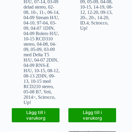
H/U
,
07-14
,
03-09
09
,
05-09
,
04-08
,
delad stereo
,
02-
10-15
,
14-19
,
08-
08
,
10-
,
11-
,
06-14
,
12
,
12-20
,
09-13
,
04-09 Stream H/U
,
20-
,
20-
,
14-20
,
04-10
,
97-04
,
03-
ID.4
,
Scirocco
,
09
,
04-07 1DIN
,
Up!
04-09 Bolero H/U
,
10-15 RCD310
stereo
,
04-08
,
04-
09
,
05-09
,
03-09
med Delta T5
H/U
,
04-07 2DIN
,
04-09 RNS-E
H/U
,
10-15
,
08-12
,
08-13 2DIN
,
09-
13
,
10-15 med
RCD210 stereo
,
05-08 B7
,
Yeti
,
2014>
,
Scirocco
,
Up!
Lägg till i
Lägg till i
varukorg
varukorg