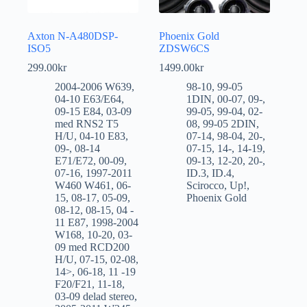
Axton N-A480DSP-
Phoenix Gold
ISO5
ZDSW6CS
299.00
kr
1499.00
kr
2004-2006 W639
,
98-10
,
99-05
04-10 E63/E64
,
1DIN
,
00-07
,
09-
,
09-15 E84
,
03-09
99-05
,
99-04
,
02-
med RNS2 T5
08
,
99-05 2DIN
,
H/U
,
04-10 E83
,
07-14
,
98-04
,
20-
,
09-
,
08-14
07-15
,
14-
,
14-19
,
E71/E72
,
00-09
,
09-13
,
12-20
,
20-
,
07-16
,
1997-2011
ID.3
,
ID.4
,
W460 W461
,
06-
Scirocco
,
Up!
,
15
,
08-17
,
05-09
,
Phoenix Gold
08-12
,
08-15
,
04 -
11 E87
,
1998-2004
W168
,
10-20
,
03-
09 med RCD200
H/U
,
07-15
,
02-08
,
14>
,
06-18
,
11 -19
F20/F21
,
11-18
,
03-09 delad stereo
,