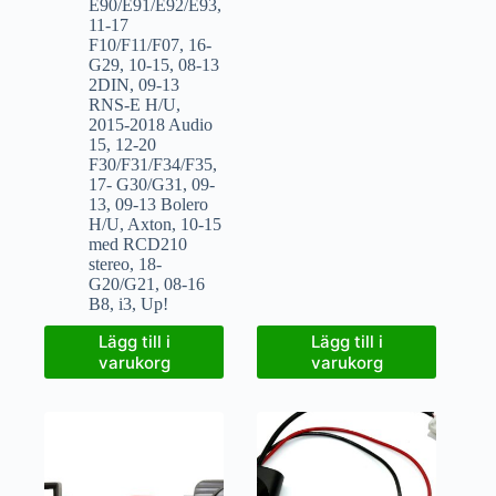
E90/E91/E92/E93
,
11-17
F10/F11/F07
,
16-
G29
,
10-15
,
08-13
2DIN
,
09-13
RNS-E H/U
,
2015-2018 Audio
15
,
12-20
F30/F31/F34/F35
,
17- G30/G31
,
09-
13
,
09-13 Bolero
H/U
,
Axton
,
10-15
med RCD210
stereo
,
18-
G20/G21
,
08-16
B8
,
i3
,
Up!
Lägg till i
Lägg till i
varukorg
varukorg