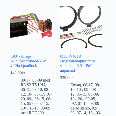
ISO-kablage
CT25VW18
Audi/Seat/Skoda/VW
Högtalaradapter fram
40Pin Quadlock
samt bak, 6.5″, PnP-
anpassad
149.90
kr
339.00
kr
08-17
,
03-09 med
RNS2 T5 H/U
,
Enyaq
,
08-17
,
98-
06-15
,
98-10
,
08-
10
,
10-
,
09-
,
08-
12
,
10-
,
08-17
,
10-
12
,
06-15
,
05-09
,
20
,
09-
,
06-15
,
08-
18-
,
20-
,
99-05
,
15
,
05-09
,
07-15
,
-97
,
07-15
,
03-09
10>
,
11-18
,
03-09
delad stereo
,
02-
med RCD200
08
,
07-14
,
13-
,
03-