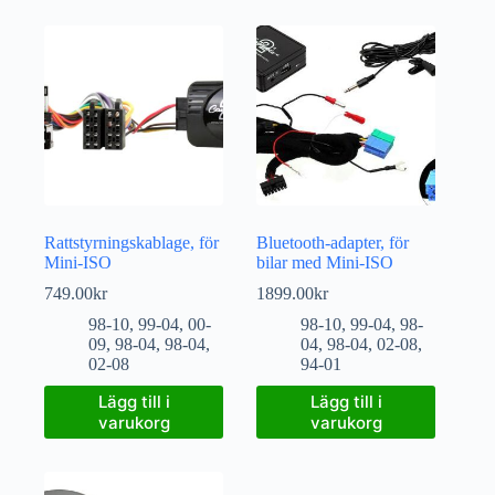
Rattstyrningskablage, för
Bluetooth-adapter, för
Mini-ISO
bilar med Mini-ISO
749.00
kr
1899.00
kr
98-10
,
99-04
,
00-
98-10
,
99-04
,
98-
09
,
98-04
,
98-04
,
04
,
98-04
,
02-08
,
02-08
94-01
Lägg till i
Lägg till i
varukorg
varukorg