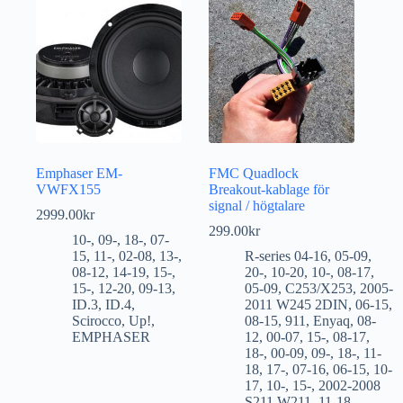
Emphaser EM-
FMC Quadlock
VWFX155
Breakout-kablage för
signal / högtalare
2999.00
kr
299.00
kr
10-
,
09-
,
18-
,
07-
15
,
11-
,
02-08
,
13-
,
R-series 04-16
,
05-09
,
08-12
,
14-19
,
15-
,
20-
,
10-20
,
10-
,
08-17
,
15-
,
12-20
,
09-13
,
05-09
,
C253/X253
,
2005-
ID.3
,
ID.4
,
2011 W245 2DIN
,
06-15
,
Scirocco
,
Up!
,
08-15
,
911
,
Enyaq
,
08-
EMPHASER
12
,
00-07
,
15-
,
08-17
,
18-
,
00-09
,
09-
,
18-
,
11-
18
,
17-
,
07-16
,
06-15
,
10-
17
,
10-
,
15-
,
2002-2008
S211 W211
,
11-18
,