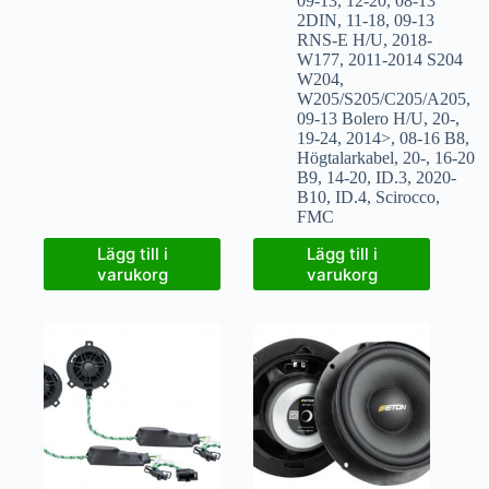
09-13
,
12-20
,
08-13
2DIN
,
11-18
,
09-13
RNS-E H/U
,
2018-
W177
,
2011-2014 S204
W204
,
W205/S205/C205/A205
,
09-13 Bolero H/U
,
20-
,
19-24
,
2014>
,
08-16 B8
,
Högtalarkabel
,
20-
,
16-20
B9
,
14-20
,
ID.3
,
2020-
B10
,
ID.4
,
Scirocco
,
FMC
Lägg till i
Lägg till i
varukorg
varukorg