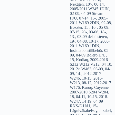
Nextgen
,
10>
,
06-14
,
2005-2011 W245 1DIN
,
02-09
,
04-09 Stream
H/U
,
07-14
,
15-
,
2005-
2011 W169 2DIN
,
02-08
,
Boxster
,
11-
,
16-
,
05-09
,
07-15
,
20-
,
03-06
,
18-
,
13-
,
03-09 delad stereo
,
19-
,
04-08
,
10-17
,
2005-
2011 W169 1DIN
,
Installationstillbehör
,
05-
09
,
04-09 Bolero H/U
,
15
,
Kodiaq
,
2009-2016
S212 W212 V212
,
04-10
,
2012> W463
,
03-09
,
04-
09
,
14-
,
2012-2017
W246
,
10-15
,
2016-
W213
,
08-12
,
2012-2017
W176
,
Karoq
,
Cayenne
,
2007-2010 S204 W204
,
18
,
04-11
,
10-15
,
2018-
W247
,
14-19
,
04-09
RNS-E H/U
,
15-
,
Lågnivåkabel/signalkabel
,