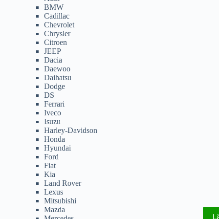
BMW
Cadillac
Chevrolet
Chrysler
Citroen
JEEP
Dacia
Daewoo
Daihatsu
Dodge
DS
Ferrari
Iveco
Isuzu
Harley-Davidson
Honda
Hyundai
Ford
Fiat
Kia
Land Rover
Lexus
Mitsubishi
Mazda
L
Mercedes