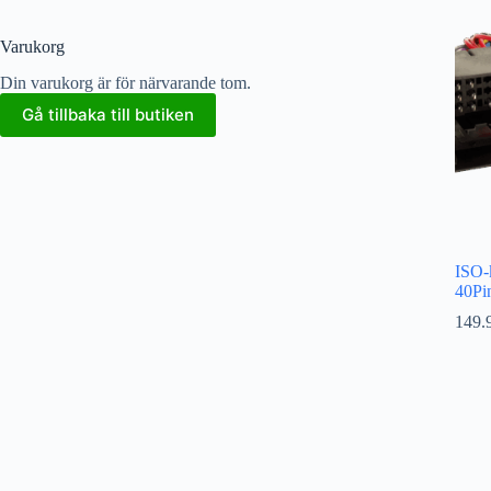
Varukorg
Din varukorg är för närvarande tom.
Gå tillbaka till butiken
ISO-
40Pi
149.