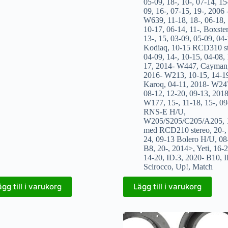
05-09
,
18-
,
10-
,
07-14
,
15
09
,
16-
,
07-15
,
19-
,
2006 
W639
,
11-18
,
18-
,
06-18
,
10-17
,
06-14
,
11-
,
Boxster
13-
,
15
,
03-09
,
05-09
,
04-
Kodiaq
,
10-15 RCD310 st
04-09
,
14-
,
10-15
,
04-08
,
17
,
2014- W447
,
Cayman
2016- W213
,
10-15
,
14-1
Karoq
,
04-11
,
2018- W24
08-12
,
12-20
,
09-13
,
2018
W177
,
15-
,
11-18
,
15-
,
09
RNS-E H/U
,
W205/S205/C205/A205
,
med RCD210 stereo
,
20-
24
,
09-13 Bolero H/U
,
08
B8
,
20-
,
2014>
,
Yeti
,
16-
14-20
,
ID.3
,
2020- B10
,
I
Scirocco
,
Up!
,
Match
ägg till i varukorg
Lägg till i varukorg