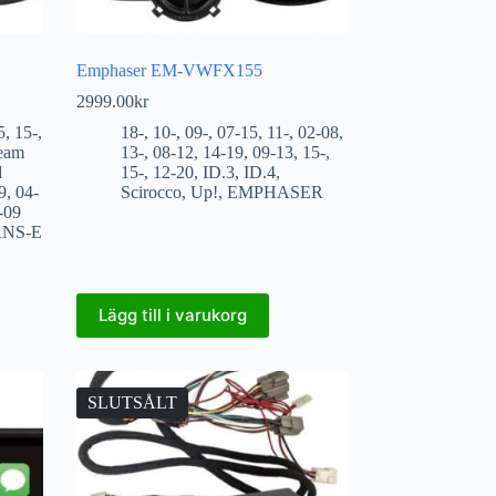
Emphaser EM-VWFX155
2999.00
kr
5
,
15-
,
18-
,
10-
,
09-
,
07-15
,
11-
,
02-08
,
ream
13-
,
08-12
,
14-19
,
09-13
,
15-
,
d
15-
,
12-20
,
ID.3
,
ID.4
,
9
,
04-
Scirocco
,
Up!
,
EMPHASER
-09
RNS-E
Lägg till i varukorg
SLUTSÅLT