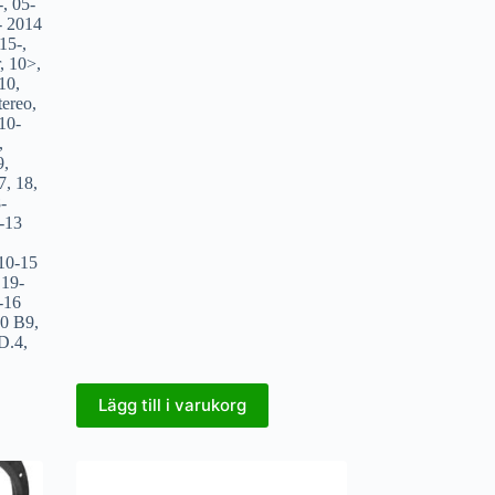
-
,
05-
- 2014
15-
,
,
10>
,
10
,
ereo
,
10-
,
9
,
7
,
18
,
-
-13
10-15
,
19-
-16
20 B9
,
D.4
,
Lägg till i varukorg