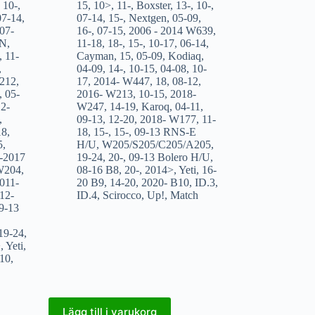
,
10-
,
15
,
10>
,
11-
,
Boxster
,
13-
,
10-
,
07-14
,
07-14
,
15-
,
Nextgen
,
05-09
,
07-
16-
,
07-15
,
2006 - 2014 W639
,
IN
,
11-18
,
18-
,
15-
,
10-17
,
06-14
,
,
11-
Cayman
,
15
,
05-09
,
Kodiaq
,
,
04-09
,
14-
,
10-15
,
04-08
,
10-
212
,
17
,
2014- W447
,
18
,
08-12
,
,
05-
2016- W213
,
10-15
,
2018-
2-
W247
,
14-19
,
Karoq
,
04-11
,
,
09-13
,
12-20
,
2018- W177
,
11-
18
,
18
,
15-
,
15-
,
09-13 RNS-E
5
,
H/U
,
W205/S205/C205/A205
,
-2017
19-24
,
20-
,
09-13 Bolero H/U
,
W204
,
08-16 B8
,
20-
,
2014>
,
Yeti
,
16-
011-
20 B9
,
14-20
,
2020- B10
,
ID.3
,
12-
ID.4
,
Scirocco
,
Up!
,
Match
9-13
19-24
,
>
,
Yeti
,
10
,
Lägg till i varukorg