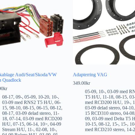
kablage Audi/Seat/Skoda/VW
Adapterring VAG
n Quadlock
349.00
kr
90
kr
05-09
,
10-
,
03-09 med R
08-17
,
09-
,
05-09
,
10-20
,
10-
,
T5 H/U
,
11-18
,
08-15
,
03
03-09 med RNS2 T5 H/U
,
06-
med RCD200 H/U
,
19-
,
1
15
,
98-10
,
08-15
,
06-15
,
08-12
,
03-09 delad stereo
,
04-10
08-17
,
03-09 delad stereo
,
11-
15 RCD310 stereo
,
04-08
18
,
07-14
,
03-09 med RCD200
09
,
03-09 med Delta T5 
H/U
,
07-15
,
06-14
,
10>
,
04-09
10-15
,
08-12
,
15-
,
15-
,
10
Stream H/U
,
11-
,
02-08
,
10-
,
med RCD210 stereo
,
14-
04-09 Bolero H/U
,
03-09
,
05-