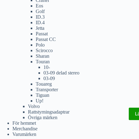
Crafter
Eos
Golf
ID.3
ID.4
Jetta
Passat
Passat CC
Polo
Scirocco
Sharan
Touran
10-
03-09 delad stereo
03-09
Touareg
Transporter
Tiguan
Up!
Volvo
Rattstyrningsadaptrar
L
Övriga märken
För hemmet
Merchandise
Varumärken