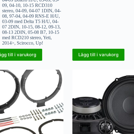
09
,
04-10
,
10-15 RCD310
stereo
,
04-09
,
04-07 1DIN
,
04-
08
,
97-04
,
04-09 RNS-E H/U
,
03-09 med Delta T5 H/U
,
04-
07 2DIN
,
10-15
,
08-12
,
09-13
,
08-13 2DIN
,
05-08 B7
,
10-15
med RCD210 stereo
,
Yeti
,
2014>
,
Scirocco
,
Up!
ägg till i varukorg
Lägg till i varukorg