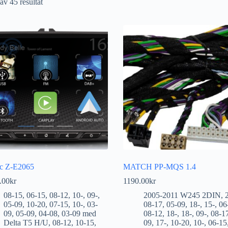
av 45 resultat
c Z-E2065
MATCH PP-MQS 1.4
.00
kr
1190.00
kr
08-15
,
06-15
,
08-12
,
10-
,
09-
,
2005-2011 W245 2DIN
,
05-09
,
10-20
,
07-15
,
10-
,
03-
08-17
,
05-09
,
18-
,
15-
,
06
09
,
05-09
,
04-08
,
03-09 med
08-12
,
18-
,
18-
,
09-
,
08-1
Delta T5 H/U
,
08-12
,
10-15
,
09
,
17-
,
10-20
,
10-
,
06-15