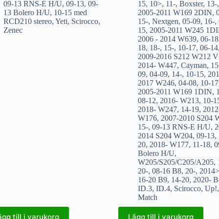
09-13 RNS-E H/U
,
09-13
,
09-
15
,
10>
,
11-
,
Boxster
,
13-
13 Bolero H/U
,
10-15 med
2005-2011 W169 2DIN
,
RCD210 stereo
,
Yeti
,
Scirocco
,
15-
,
Nextgen
,
05-09
,
16-
,
Zenec
15
,
2005-2011 W245 1D
2006 - 2014 W639
,
06-18
18
,
18-
,
15-
,
10-17
,
06-14
2009-2016 S212 W212 V
2014- W447
,
Cayman
,
15
09
,
04-09
,
14-
,
10-15
,
201
2017 W246
,
04-08
,
10-17
2005-2011 W169 1DIN
,
08-12
,
2016- W213
,
10-1
2018- W247
,
14-19
,
2012
W176
,
2007-2010 S204 
15-
,
09-13 RNS-E H/U
,
2
2014 S204 W204
,
09-13
,
20
,
2018- W177
,
11-18
,
0
Bolero H/U
,
W205/S205/C205/A205
,
20-
,
08-16 B8
,
20-
,
2014
16-20 B9
,
14-20
,
2020- B
ID.3
,
ID.4
,
Scirocco
,
Up!
,
Match
ägg till i varukorg
Lägg till i varukorg