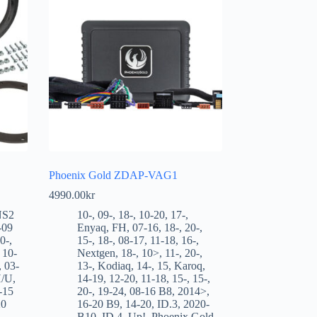
Phoenix Gold ZDAP-VAG1
4990.00
kr
NS2
10-
,
09-
,
18-
,
10-20
,
17-
,
-09
Enyaq
,
FH
,
07-16
,
18-
,
20-
,
0-
,
15-
,
18-
,
08-17
,
11-18
,
16-
,
,
10-
Nextgen
,
18-
,
10>
,
11-
,
20-
,
,
03-
13-
,
Kodiaq
,
14-
,
15
,
Karoq
,
H/U
,
14-19
,
12-20
,
11-18
,
15-
,
15-
,
-15
20-
,
19-24
,
08-16 B8
,
2014>
,
20
16-20 B9
,
14-20
,
ID.3
,
2020-
B10
,
ID.4
,
Up!
,
Phoenix Gold