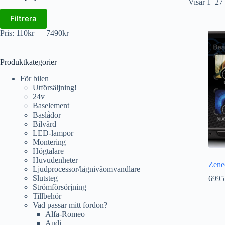
Visar 1–27 
Filtrera
Pris:
110kr
—
7490kr
Produktkategorier
För bilen
Utförsäljning!
24v
Baselement
Baslådor
Bilvård
LED-lampor
Montering
Högtalare
Huvudenheter
Zene
Ljudprocessor/lågnivåomvandlare
Slutsteg
6995
Strömförsörjning
Tillbehör
Vad passar mitt fordon?
Alfa-Romeo
Audi