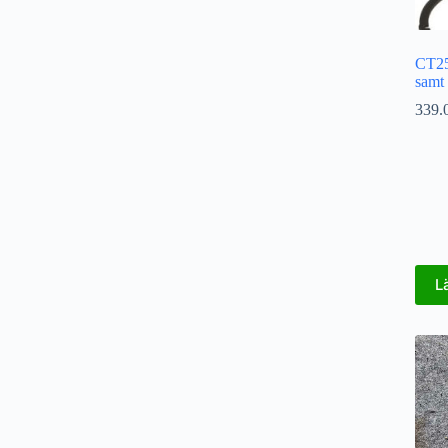
CT25
samt
339.
L