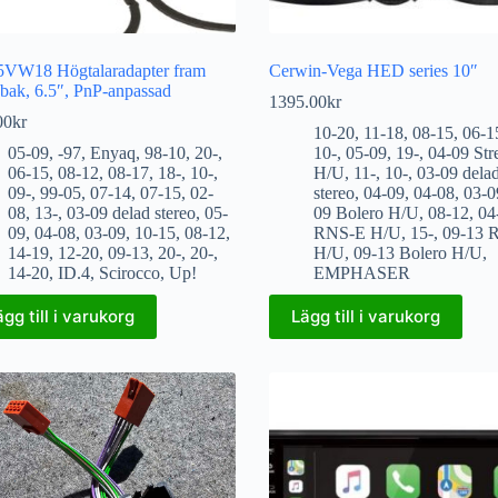
VW18 Högtalaradapter fram
Cerwin-Vega HED series 10″
 bak, 6.5″, PnP-anpassad
1395.00
kr
00
kr
10-20
,
11-18
,
08-15
,
06-1
05-09
,
-97
,
Enyaq
,
98-10
,
20-
,
10-
,
05-09
,
19-
,
04-09 St
06-15
,
08-12
,
08-17
,
18-
,
10-
,
H/U
,
11-
,
10-
,
03-09 dela
09-
,
99-05
,
07-14
,
07-15
,
02-
stereo
,
04-09
,
04-08
,
03-0
08
,
13-
,
03-09 delad stereo
,
05-
09 Bolero H/U
,
08-12
,
04
09
,
04-08
,
03-09
,
10-15
,
08-12
,
RNS-E H/U
,
15-
,
09-13 
14-19
,
12-20
,
09-13
,
20-
,
20-
,
H/U
,
09-13 Bolero H/U
,
14-20
,
ID.4
,
Scirocco
,
Up!
EMPHASER
ägg till i varukorg
Lägg till i varukorg