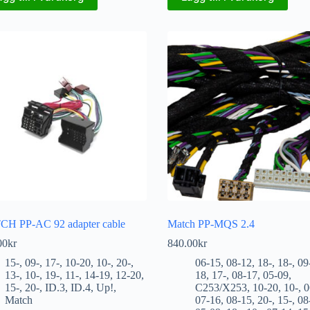
H PP-AC 92 adapter cable
Match PP-MQS 2.4
00
kr
840.00
kr
15-
,
09-
,
17-
,
10-20
,
10-
,
20-
,
06-15
,
08-12
,
18-
,
18-
,
09
13-
,
10-
,
19-
,
11-
,
14-19
,
12-20
,
18
,
17-
,
08-17
,
05-09
,
15-
,
20-
,
ID.3
,
ID.4
,
Up!
,
C253/X253
,
10-20
,
10-
,
0
Match
07-16
,
08-15
,
20-
,
15-
,
08