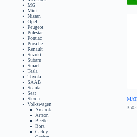
MG
Mini
Nissan
Opel
Peugeot
Polestar
Pontiac
Porsche
Renault
Suzuki
Subaru
Smart
Tesla
Toyota
SAAB
Scania
Seat
Skoda
MATC
Volkswagen
350.
Amarok
Arteon
Beetle
Bora
Caddy