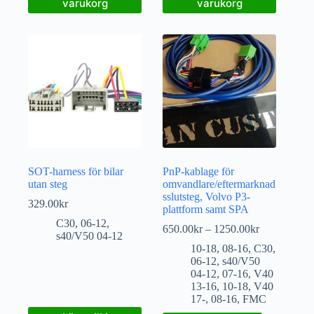
varukorg
varukorg
SOT-harness för bilar
PnP-kablage för
utan steg
omvandlare/eftermarknad
sslutsteg, Volvo P3-
329.00
kr
plattform samt SPA
C30
,
06-12
,
650.00
kr
–
1250.00
kr
s40/V50 04-12
10-18
,
08-16
,
C30
,
06-12
,
s40/V50
04-12
,
07-16
,
V40
13-16
,
10-18
,
V40
17-
,
08-16
,
FMC