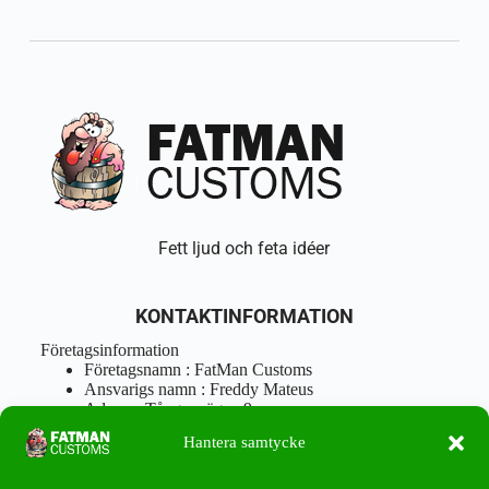
Fett ljud och feta idéer
KONTAKTINFORMATION
Företagsinformation
Företagsnamn : FatMan Customs
Ansvarigs namn : Freddy Mateus
Adress : Tångenvägen 9
Postnr : 417 46 Göteborg
Hantera samtycke
Tel : 0762919666
Orgnr : 870310-5018
info@fatmancustoms.se