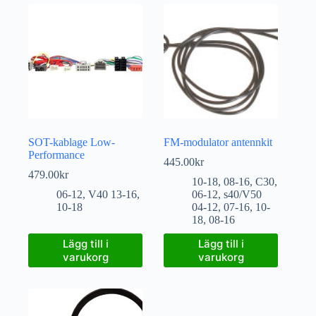
SOT-kablage Low-
FM-modulator antennkit
Performance
445.00
kr
479.00
kr
10-18
,
08-16
,
C30
,
06-12
,
V40 13-16
,
06-12
,
s40/V50
10-18
04-12
,
07-16
,
10-
18
,
08-16
Lägg till i
Lägg till i
varukorg
varukorg