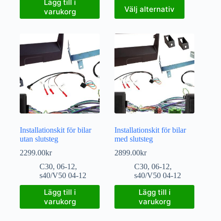
Lägg till i
Välj alternativ
varukorg
Installationskit för bilar
Installationskit för bilar
utan slutsteg
med slutsteg
2299.00
kr
2899.00
kr
C30
,
06-12
,
C30
,
06-12
,
s40/V50 04-12
s40/V50 04-12
Lägg till i
Lägg till i
varukorg
varukorg