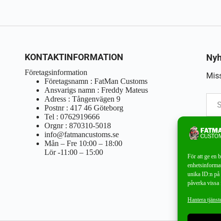
KONTAKTINFORMATION
Nyh
Företagsinformation
Miss
Företagsnamn : FatMan Customs
Ansvarigs namn : Freddy Mateus
Adress : Tångenvägen 9
Postnr : 417 46 Göteborg
Tel : 0762919666
Orgnr : 870310-5018
info@fatmancustoms.se
Mån – Fre 10:00 – 18:00
Lör -11:00 – 15:00
För att ge en 
enhetsinformat
unika ID:n på 
påverka vissa 
Hantera tjänst