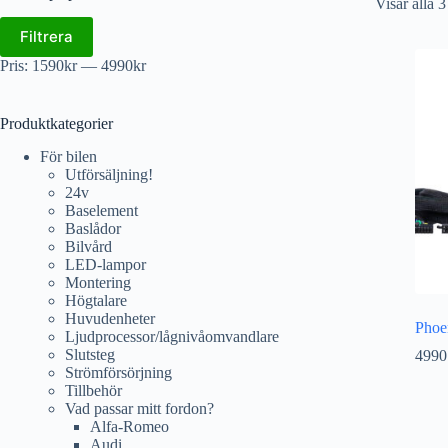
Visar alla 3
Filtrera
Pris:
1590kr
—
4990kr
Produktkategorier
För bilen
Utförsäljning!
24v
Baselement
Baslådor
Bilvård
LED-lampor
Montering
Högtalare
Huvudenheter
Pho
Ljudprocessor/lågnivåomvandlare
Slutsteg
4990
Strömförsörjning
Tillbehör
Vad passar mitt fordon?
Alfa-Romeo
Audi