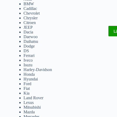
BMW
Cadillac
Chevrolet
Chrysler
Citroen
JEEP
L
Dacia
Daewoo
Daihatsu
Dodge
DS
Ferrari
Iveco
Isuzu
Harley-Davidson
Honda
Hyundai
Ford
Fiat
Kia
Land Rover
Lexus
Mitsubishi
Mazda
Mercedes