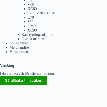
S60
V60
XC60
S70 / V70 / XC70
C70
S80
S/V90
XC90
Rattstyrningsadaptrar
Övriga märken
För hemmet
Merchandise
Varumärken
Varukorg
Din varukorg är för närvarande tom.
Gå tillbaka till butiken