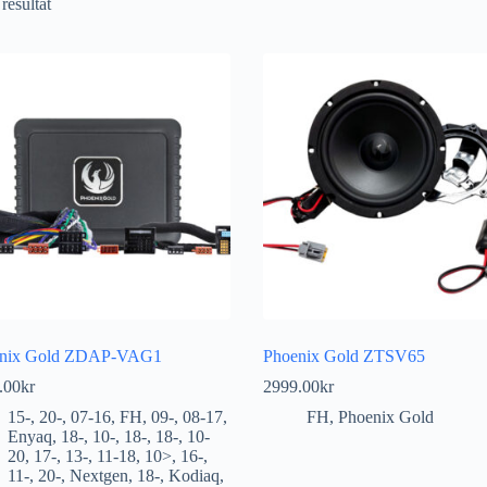
 resultat
enix Gold ZDAP-VAG1
Phoenix Gold ZTSV65
.00
kr
2999.00
kr
15-
,
20-
,
07-16
,
FH
,
09-
,
08-17
,
FH
,
Phoenix Gold
Enyaq
,
18-
,
10-
,
18-
,
18-
,
10-
20
,
17-
,
13-
,
11-18
,
10>
,
16-
,
11-
,
20-
,
Nextgen
,
18-
,
Kodiaq
,