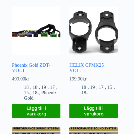
Phoenix Gold ZDT-
HELIX CFMK25
VOL1
VOL.1
499.00
kr
199.90
kr
18-
,
18-
,
19-
,
17-
,
18-
,
19-
,
17-
,
15-
,
15-
,
18-
,
Phoenix
18-
Gold
Lägg till i
Lägg till i
varukorg
varukorg