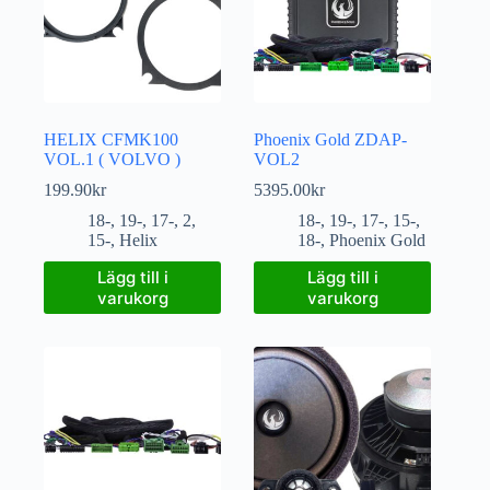
HELIX CFMK100
Phoenix Gold ZDAP-
VOL.1 ( VOLVO )
VOL2
199.90
kr
5395.00
kr
18-
,
19-
,
17-
,
2
,
18-
,
19-
,
17-
,
15-
,
15-
,
Helix
18-
,
Phoenix Gold
Lägg till i
Lägg till i
varukorg
varukorg