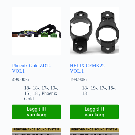
Phoenix Gold ZDT-
HELIX CFMK25
VOL1
VOL.1
499.00
kr
199.90
kr
18-
,
18-
,
17-
,
19-
,
18-
,
19-
,
17-
,
15-
,
15-
,
18-
,
Phoenix
18-
Gold
Lägg till i
Lägg till i
varukorg
varukorg