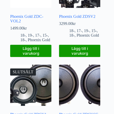
Phoenix Gold ZDC-
Phoenix Gold ZDSV2
VOL2
3299.00
kr
1499.00
kr
18-
,
17-
,
19-
,
15-
,
18-
,
19-
,
17-
,
15-
,
18-
,
Phoenix Gold
18-
,
Phoenix Gold
Lägg till i
Lägg till i
varukorg
varukorg
SLUTSÅLT