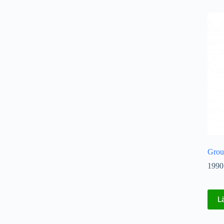
Grou
1990
L