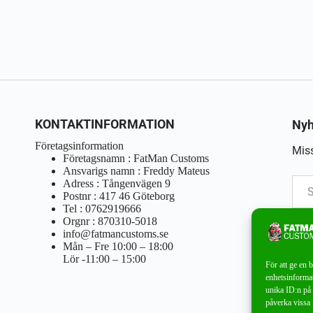
KONTAKTINFORMATION
Nyh
Företagsinformation
Miss
Företagsnamn : FatMan Customs
Ansvarigs namn : Freddy Mateus
Adress : Tångenvägen 9
Postnr : 417 46 Göteborg
Tel : 0762919666
Orgnr : 870310-5018
info@fatmancustoms.se
Mån – Fre 10:00 – 18:00
Lör -11:00 – 15:00
För att ge en 
enhetsinformat
unika ID:n på 
påverka vissa 