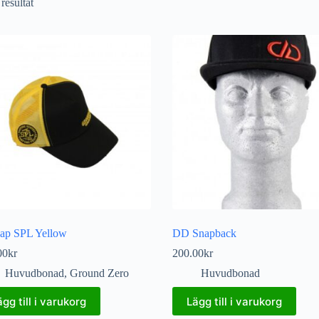
 resultat
ap SPL Yellow
DD Snapback
00
kr
200.00
kr
Huvudbonad
,
Ground Zero
Huvudbonad
ägg till i varukorg
Lägg till i varukorg