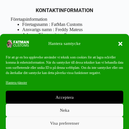
KONTAKTINFORMATION
Företagsinformation
Företagsnamn : FatMan Customs
Ansvarigs namn : Freddy Mateus
Adress : Tångenvägen 9
Postnr : 417 46 Göteborg
Hantera samtycke
Tel : 0762919666
Orgnr : 870310-5018
info@fatmancustoms.se
För att ge en bra upplevelse använder vi teknik som cookies för att lagra och/eller
Mån – Fre 10:00 – 18:00
komma åt enhetsinformation. När du samtycker till dessa tekniker kan vi behandla data
Lör -11:00 – 15:00
som surfbeteende eller unika ID:n på denna webbplats. Om du inte samtycker eller om
du återkallar ditt samtycke kan detta påverka vissa funktioner negativt.
Nyhetsbrev
Hantera tjänster
Missa aldrig ett bra erbjudande!
Acceptera
PRENUMERERA
Neka
Visa preferenser