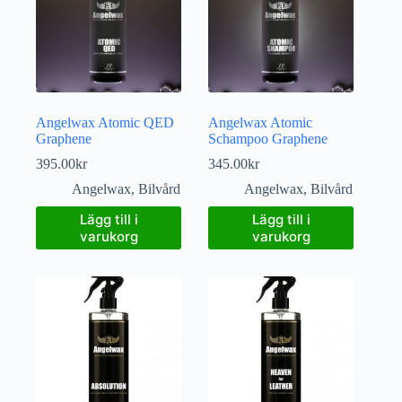
Angelwax Atomic QED
Angelwax Atomic
Graphene
Schampoo Graphene
395.00
kr
345.00
kr
Angelwax
,
Bilvård
Angelwax
,
Bilvård
Lägg till i
Lägg till i
varukorg
varukorg