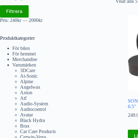
Visar alla 5
Filtrera
Pris:
240kr
—
2000kr
Produktkategorier
För bilen
För hemmet
Merchandise
Varumärken
3DCare
Ai-Sonic
Alpine
Angelwax
Axton
Atf
SONO
Audio-System
6.5″
Audiocontrol
Avatar
249.
Black Hydra
Brax
Car Care Products
L
Cerwin-Vega