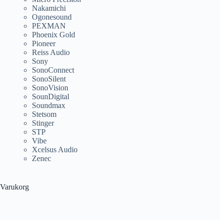
Nakamichi
Ogonesound
PEXMAN
Phoenix Gold
Pioneer
Reiss Audio
Sony
SonoConnect
SonoSilent
SonoVision
SounDigital
Soundmax
Stetsom
Stinger
STP
Vibe
Xcelsus Audio
Zenec
Varukorg