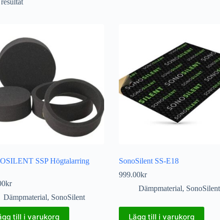
 resultat
SILENT SSP Högtalarring
SonoSilent SS-E18
999.00
kr
00
kr
Dämpmaterial
,
SonoSilent
Dämpmaterial
,
SonoSilent
ägg till i varukorg
Lägg till i varukorg