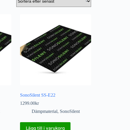
SonoSilent SS-E22
1299.00
kr
Dämpmaterial
,
SonoSilent
Lägg till i varukorg