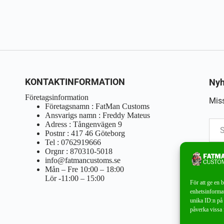
KONTAKTINFORMATION
Nyh
Företagsinformation
Miss
Företagsnamn : FatMan Customs
Ansvarigs namn : Freddy Mateus
Adress : Tångenvägen 9
Postnr : 417 46 Göteborg
Tel : 0762919666
Orgnr : 870310-5018
info@fatmancustoms.se
Mån – Fre 10:00 – 18:00
Lör -11:00 – 15:00
För att ge en 
enhetsinformat
unika ID:n på 
påverka vissa 