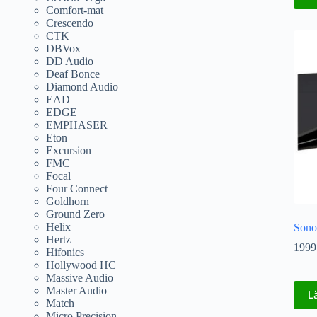
Comfort-mat
Crescendo
CTK
DBVox
DD Audio
Deaf Bonce
Diamond Audio
EAD
EDGE
EMPHASER
Eton
Excursion
FMC
Focal
Four Connect
Goldhorn
Ground Zero
Helix
Sono
Hertz
1999
Hifonics
Hollywood HC
Massive Audio
Master Audio
L
Match
Micro Precision