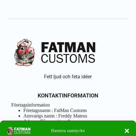
Fett ljud och feta idéer
KONTAKTINFORMATION
Företagsinformation
Företagsnamn : FatMan Customs
Ansvarigs namn : Freddy Mateus
Adress : Tångenvägen 9
Postnr : 417 46 Göteborg
Hantera samtycke
Tel : 0762919666