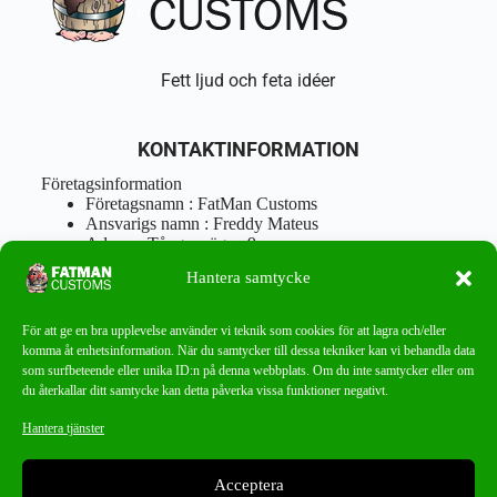
Fett ljud och feta idéer
KONTAKTINFORMATION
Företagsinformation
Företagsnamn : FatMan Customs
Ansvarigs namn : Freddy Mateus
Adress : Tångenvägen 9
Postnr : 417 46 Göteborg
Hantera samtycke
Tel : 0762919666
Orgnr : 870310-5018
info@fatmancustoms.se
För att ge en bra upplevelse använder vi teknik som cookies för att lagra och/eller
Mån – Fre 10:00 – 18:00
komma åt enhetsinformation. När du samtycker till dessa tekniker kan vi behandla data
Lör -11:00 – 15:00
som surfbeteende eller unika ID:n på denna webbplats. Om du inte samtycker eller om
du återkallar ditt samtycke kan detta påverka vissa funktioner negativt.
Nyhetsbrev
Hantera tjänster
Missa aldrig ett bra erbjudande!
Acceptera