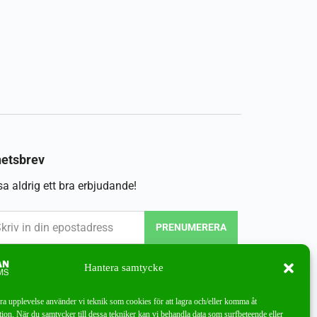
etsbrev
a aldrig ett bra erbjudande!
PRENUMERERA
Hantera samtycke
bra upplevelse använder vi teknik som cookies för att lagra och/eller komma åt
ion. När du samtycker till dessa tekniker kan vi behandla data som surfbeteende eller