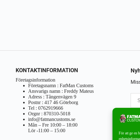
KONTAKTINFORMATION
Nyh
Företagsinformation
Miss
Företagsnamn : FatMan Customs
Ansvarigs namn : Freddy Mateus
Adress : Tångenvägen 9
Postnr : 417 46 Göteborg
Tel : 0762919666
Orgnr : 870310-5018
info@fatmancustoms.se
Mån – Fre 10:00 – 18:00
Lör -11:00 – 15:00
För att ge en 
enhetsinformat