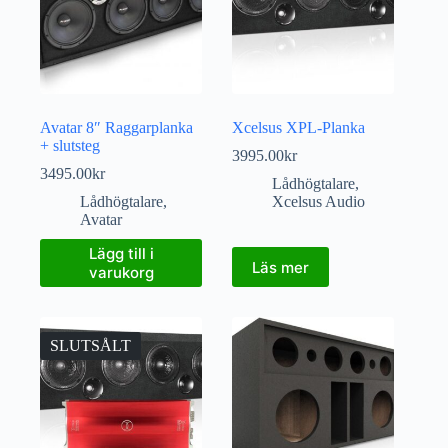
Avatar 8″ Raggarplanka
Xcelsus XPL-Planka
+ slutsteg
3995.00
kr
3495.00
kr
Lådhögtalare
,
Lådhögtalare
,
Xcelsus Audio
Avatar
Lägg till i
Läs mer
varukorg
SLUTSÅLT