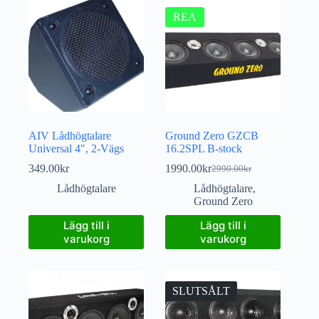
REA
AIV Lådhögtalare
Ground Zero GZCB
Universal 4″, 2-Vägs
16.2SPL B-stock
349.00
kr
1990.00
kr
2990.00
kr
Lådhögtalare
Lådhögtalare
,
Ground Zero
Lägg till i
Lägg till i
varukorg
varukorg
SLUTSÅLT