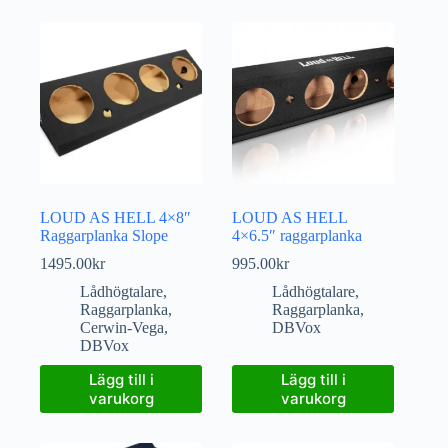
LOUD AS HELL 4×8″
LOUD AS HELL
Raggarplanka Slope
4×6.5″ raggarplanka
1495.00
kr
995.00
kr
Lådhögtalare
,
Lådhögtalare
,
Raggarplanka
,
Raggarplanka
,
Cerwin-Vega
,
DBVox
DBVox
Lägg till i
Lägg till i
varukorg
varukorg