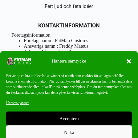
Fett ljud och feta idéer
KONTAKTINFORMATION
Företagsinformation
Företagsnamn : FatMan Customs
Ansvarigs namn : Freddy Mateus
Adress : Tångenvägen 9
Postnr : 417 46 Göteborg
Hantera samtycke
Tel : 0762919666
Orgnr : 870310-5018
info@fatmancustoms.se
För att ge en bra upplevelse använder vi teknik som cookies för att lagra och/eller
Mån – Fre 10:00 – 18:00
komma åt enhetsinformation. När du samtycker till dessa tekniker kan vi behandla data
Lör -11:00 – 15:00
som surfbeteende eller unika ID:n på denna webbplats. Om du inte samtycker eller om
du återkallar ditt samtycke kan detta påverka vissa funktioner negativt.
Nyhetsbrev
Hantera tjänster
Missa aldrig ett bra erbjudande!
Acceptera
PRENUMERERA
Neka