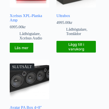
Xcelsus XPL-Planka
Ultrabox
Amp
4995.00
kr
6995.00
kr
Lådhögtalare
,
Lådhögtalare
,
Tomlådor
Xcelsus Audio
Lägg till i
Läs mer
varukorg
SLUTSÅLT
Avatar PA Box 4×8″