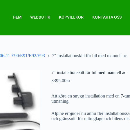
HEM
WEBBUTIK
KÖPVILLKOR
KONTAKTA OSS
06-11 E90/E91/E92/E93
7″ installationskitt för bil med manuell ac
7″ installationskitt för bil med manuell ac
3395.00
kr
Att göra en snygg installation med en 7-tu
utmaning.
Alpine erbjuder nu ännu fler installationssa
och gränssnitt för rattreglage och bilens di