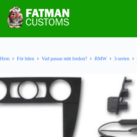
Hem
För bilen
Vad passar mitt fordon?
BMW
3-serien