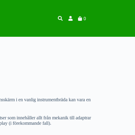
0
msskärm i en vanlig instrumentbräda kan vara en
tser som innehåller allt från mekanik till adaptrar
splay (i förekommande fall).