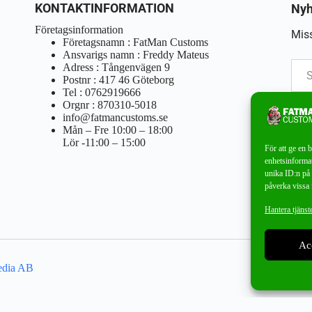
KONTAKTINFORMATION
Nyh
Företagsinformation
Miss
Företagsnamn : FatMan Customs
Ansvarigs namn : Freddy Mateus
Adress : Tångenvägen 9
Postnr : 417 46 Göteborg
Tel : 0762919666
Orgnr : 870310-5018
info@fatmancustoms.se
Mån – Fre 10:00 – 18:00
Lör -11:00 – 15:00
För att ge en 
enhetsinformat
unika ID:n på 
påverka vissa 
Hantera tjänst
Ac
edia AB
Ångra ditt köp