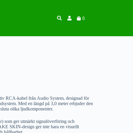
0
tiv RCA-kabel från Audio System, designad för
ljudsystem. Med en längd på 3,0 meter erbjuder den
 ansluta olika ljudkomponenter.
r) som ger utmärkt signalöverföring och
NAKE SKIN-design ger inte bara en visuellt
ch hållbarhet.