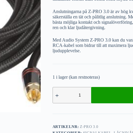
Anslutningarna på Z-PRO 3.0 är av hög kvali
säkerställa en tät och pålitlig anslutning.
bästa möjliga kontakt och signalöverföring,
ren och klar ljudåtergivning.
Med Audio System Z-PRO 3.0 kan du vara sä
RCA-kabel som bidrar till att maximera ljud
ljudupplevelse.
1 i lager (kan restnoteras)
ARTIKELNR:
Z-PRO 3.0
KATEGORIER:
SIGNALKABEL
,
LÅGNIVÅ