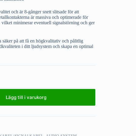
tet och är 8-gånger snett slitsade för att
 Metallkontakterna är massiva och optimerade för
 vilket minimerar eventuell signalstörning och ger
ker på att få en högkvalitativ och pålitlig
kvaliteten i ditt ljudsystem och skapa en optimal
Lägg till i varukorg
KABEL/SIGNALKABEL
,
AUDIO-SYSTEM