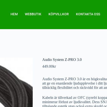
HEM
WEBBUTIK
KÖPVILLKOR
KONTAKTA OSS
Audio System Z-PRO 3.0
449.00
kr
Audio System Z-PRO 3.0 är en högkvalita
att ge en enastående ljudupplevelse i ditt 
tillräcklig flexibilitet och räckvidd för att
Kabeln är tillverkad av OFC (syrefri koppa
minimerar förlust av ljudkvalitet. Dess S
tilltalande estetik utan också extra skydd o