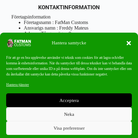
KONTAKTINFORMATION
Företagsinformation
Företagsnamn : FatMan Customs
Ansvarigs namn : Freddy Mateus
Adress : Tångenvägen 9
Postnr : 417 46 Göteborg
Hantera samtycke
Tel : 0762919666
Orgnr : 870310-5018
info@fatmancustoms.se
För att ge en bra upplevelse använder vi teknik som cookies för att lagra och/eller
Mån – Fre 10:00 – 18:00
komma åt enhetsinformation. När du samtycker till dessa tekniker kan vi behandla data
Lör -11:00 – 15:00
som surfbeteende eller unika ID:n på denna webbplats. Om du inte samtycker eller om
du återkallar ditt samtycke kan detta påverka vissa funktioner negativt.
Nyhetsbrev
Hantera tjänster
Missa aldrig ett bra erbjudande!
Acceptera
PRENUMERERA
Neka
Visa preferenser