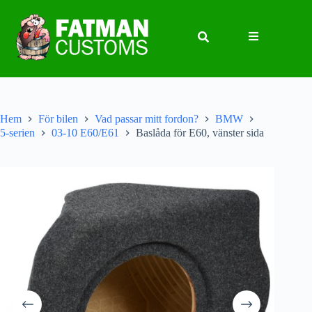
Hem
För bilen
Vad passar mitt fordon?
BMW
5-serien
03-10 E60/E61
Baslåda för E60, vänster sida