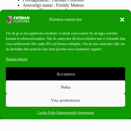
Ansvarigs namn : Freddy Mateus
Adress : Tångenvägen 9
Postnr : 417 46 Göteborg
Hantera samtycke
Tel : 0762919666
Orgnr : 870310-5018
info@fatmancustoms.se
För att ge en bra upplevelse använder vi teknik som cookies för att lagra och/eller
Mån – Fre 10:00 – 18:00
komma åt enhetsinformation. När du samtycker till dessa tekniker kan vi behandla data
Lör -11:00 – 15:00
som surfbeteende eller unika ID:n på denna webbplats. Om du inte samtycker eller om
du återkallar ditt samtycke kan detta påverka vissa funktioner negativt.
Nyhetsbrev
Hantera tjänster
Missa aldrig ett bra erbjudande!
Acceptera
PRENUMERERA
Neka
Visa preferenser
0
99-05
×
Cookie Policy
Sekretesspolicy
Impressum
Ångra ditt köp