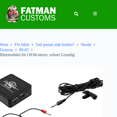
Hem
För bilen
Vad passar mitt fordon?
Skoda
Octavia
99-05
Bluetoothkit för OEM-stereo, enbart Grundig