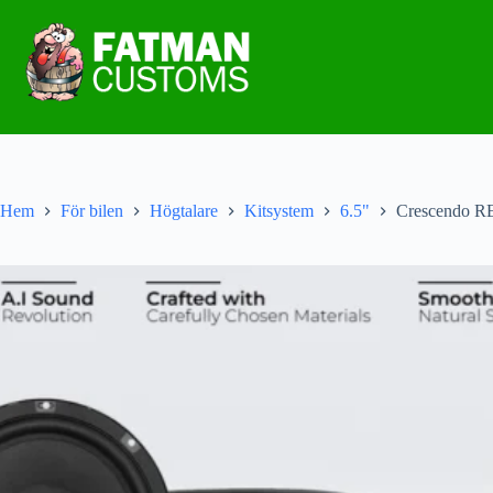
Hem
För bilen
Högtalare
Kitsystem
6.5"
Crescendo 