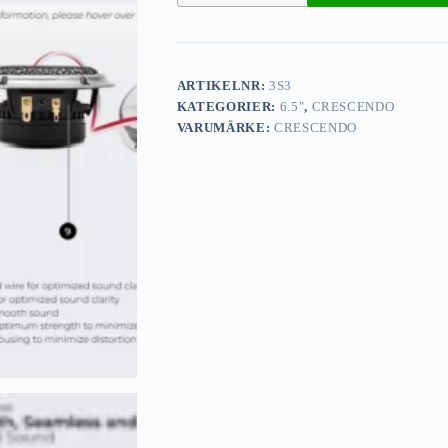
ARTIKELNR:
3S3
KATEGORIER:
6.5"
,
CRESCENDO
VARUMÄRKE:
CRESCENDO