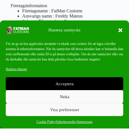
Företagsinformation
Företagsnamn : FatMan Customs
Ansvarigs namn : Freddy Mateus
Adress : Tångenvägen 9
Postnr : 417 46 Göteborg
Hantera samtycke
Tel : 0762919666
Orgnr : 870310-5018
info@fatmancustoms.se
För att ge en bra upplevelse använder vi teknik som cookies för att lagra och/eller
Mån – Fre 10:00 – 18:00
komma åt enhetsinformation. När du samtycker till dessa tekniker kan vi behandla data
Lör -11:00 – 15:00
som surfbeteende eller unika ID:n på denna webbplats. Om du inte samtycker eller om
du återkallar ditt samtycke kan detta påverka vissa funktioner negativt.
Nyhetsbrev
Hantera tjänster
Missa aldrig ett bra erbjudande!
Acceptera
PRENUMERERA
Neka
Visa preferenser
0
Crescendo
×
Cookie Policy
Sekretesspolicy
Impressum