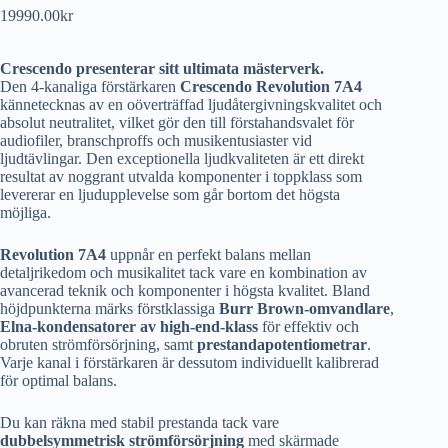
19990.00
kr
Crescendo presenterar sitt ultimata mästerverk.
Den 4-kanaliga förstärkaren
Crescendo Revolution 7A4
kännetecknas av en oöverträffad ljudåtergivningskvalitet och
absolut neutralitet, vilket gör den till förstahandsvalet för
audiofiler, branschproffs och musikentusiaster vid
ljudtävlingar. Den exceptionella ljudkvaliteten är ett direkt
resultat av noggrant utvalda komponenter i toppklass som
levererar en ljudupplevelse som går bortom det högsta
möjliga.
Revolution 7A4
uppnår en perfekt balans mellan
detaljrikedom och musikalitet tack vare en kombination av
avancerad teknik och komponenter i högsta kvalitet. Bland
höjdpunkterna märks förstklassiga
Burr Brown-omvandlare
,
Elna-kondensatorer av high-end-klass
för effektiv och
obruten strömförsörjning, samt
prestandapotentiometrar
.
Varje kanal i förstärkaren är dessutom individuellt kalibrerad
för optimal balans.
Du kan räkna med stabil prestanda tack vare
dubbelsymmetrisk strömförsörjning
med skärmade