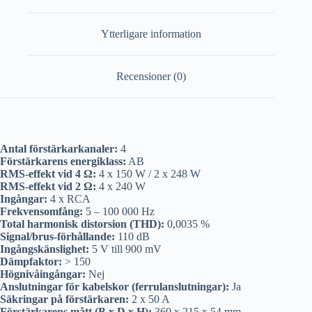
Ytterligare information
Recensioner (0)
Antal förstärkarkanaler:
4
Förstärkarens energiklass:
AB
RMS-effekt vid 4 Ω:
4 x 150 W / 2 x 248 W
RMS-effekt vid 2 Ω:
4 x 240 W
Ingångar:
4 x RCA
Frekvensomfång:
5 – 100 000 Hz
Total harmonisk distorsion (THD):
0,0035 %
Signal/brus-förhållande:
110 dB
Ingångskänslighet:
5 V till 900 mV
Dämpfaktor:
> 150
Högnivåingångar:
Nej
Anslutningar för kabelskor (ferrulanslutningar):
Ja
Säkringar på förstärkaren:
2 x 50 A
Förstärkarens mått (B x D x H):
360 x 215 x 54 mm