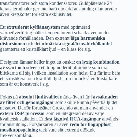
transformatorer och stora kondensatorer. Guldpläterade 24-
karats terminaler ger inte bara utmärkt anslutning utan pryder
även kretskortet för extra exklusivitet.
Ett
extruderat kylflänssystem
med optimerad
värmeöverföring håller temperaturen i schack även under
krävande förhållanden. Den extremt
låga harmoniska
distorsionen
och det
utmärkta signal/brus-förhållandet
garanterar ett kristallklart ljud – en klass för sig.
Designen lämnar heller inget att önska:
en lyxig kombination
av svart och silver
i ett toppmodernt utförande som drar
blickarna till sig i vilken installation som helst. Du får inte bara
ett sofistikerat och kraftfullt ljud – du får också en förstärkare
som är ett konstverk i sig.
Fokus på
absolut ljudkvalitet
märks även här i
avsaknaden
av filter och genomgångar
som skulle kunna påverka ljudet
negativt. Därför förutsätter Crescendo att man använder en
extern DSP-processor
som en integrerad del av varje
kvalitetsinstallation. Endast
lågnivå RCA-ingångar
används
för anslutning. Förstärkaren är även
redo för högupplöst
musikuppspelning
tack vare sitt extremt utökade
frekvensomfång.