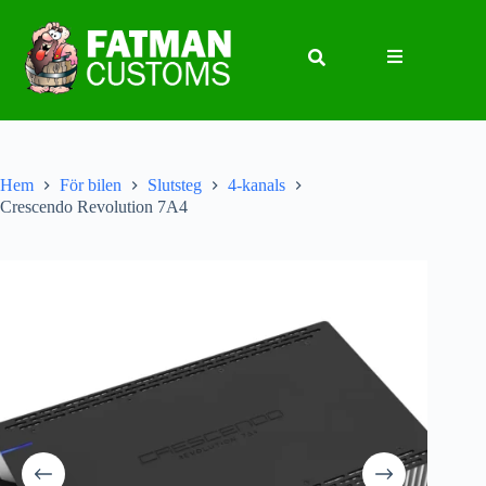
Hem
För bilen
Slutsteg
4-kanals
Crescendo Revolution 7A4