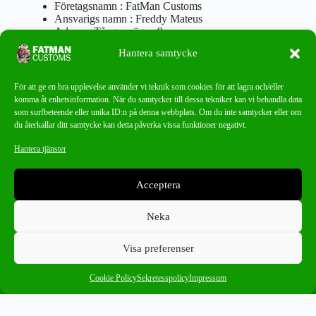
Företagsnamn : FatMan Customs
Ansvarigs namn : Freddy Mateus
Adress : Tångenvägen 9
Postnr : 417 46 Göteborg
Hantera samtycke
Tel : 0762919666
Orgnr : 870310-5018
info@fatmancustoms.se
För att ge en bra upplevelse använder vi teknik som cookies för att lagra och/eller
Mån – Fre 10:00 – 18:00
komma åt enhetsinformation. När du samtycker till dessa tekniker kan vi behandla data
Lör -11:00 – 15:00
som surfbeteende eller unika ID:n på denna webbplats. Om du inte samtycker eller om
du återkallar ditt samtycke kan detta påverka vissa funktioner negativt.
Nyhetsbrev
Hantera tjänster
Missa aldrig ett bra erbjudande!
Acceptera
PRENUMERERA
Neka
Visa preferenser
0
DD Audio
×
Cookie Policy
Sekretesspolicy
Impressum
Ångra ditt köp