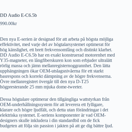
DD Audio E-C6.5b
990.00
kr
Den nya E-serien är designad för att arbeta på högsta möjliga
effektivitet, med varje del av högtalarsystemet optimerat för
hög känslighet, ett brett frekvensomfång och distinkt klarhet.
DD Audio E-C6.5b har en exakt konstruerad motorenhet med
Y35-magneter, en långfiberskuren kon som erbjuder ultralätt
rörlig massa och jämn mellanregisternoggrannhet. Den lätta
upphängningen ökar OEM-utslagsnivåerna för ett starkt
basrespons och korrekt dämpning av de högre frekvenserna.
Övre mellanregistret övergår till den nya D-T25
högpresterande 25 mm mjuka dome-tweeter.
Dessa högtalare optimerar den tillgängliga wattstyrkan från
OEM-underhållningssystem för att leverera ett fylligare,
klarare och högre ljudfält, och detta utan förändringar i det
elektriska systemet. E-seriens komponenter är vad OEM-
designers skulle inkludera i din standardbil om de fick
budgeten att följa sin passion i jakten på att ge dig bättre ljud.