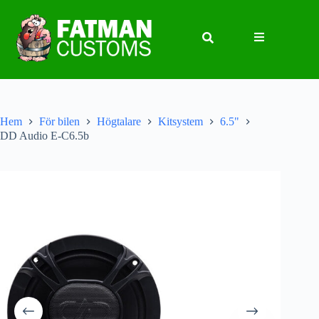
Hem
För bilen
Högtalare
Kitsystem
6.5"
DD Audio E-C6.5b