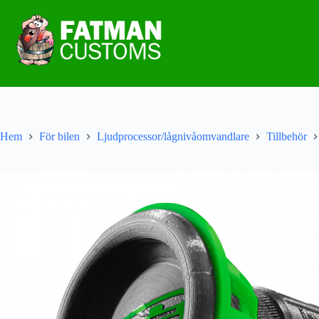
Hem
För bilen
Ljudprocessor/lågnivåomvandlare
Tillbehör