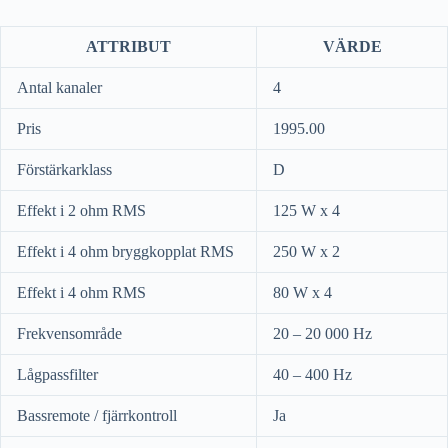
ATTRIBUT
VÄRDE
Antal kanaler
4
Pris
1995.00
Förstärkarklass
D
Effekt i 2 ohm RMS
125 W x 4
Effekt i 4 ohm bryggkopplat RMS
250 W x 2
Effekt i 4 ohm RMS
80 W x 4
Frekvensområde
20 – 20 000 Hz
Lågpassfilter
40 – 400 Hz
Bassremote / fjärrkontroll
Ja