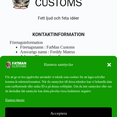
Fett ljud och feta idéer
KONTAKTINFORMATION
Företagsinformation
Företagsnamn : FatMan Customs
Ansvarigs namn : Freddy Mateus
Adress : Tångenvägen 9
Postnr : 417 46 Göteborg
Hantera samtycke
Tel : 0762919666
Orgnr : 870310-5018
info@fatmancustoms.se
För att ge en bra upplevelse använder vi teknik som cookies för att lagra och/eller
Mån – Fre 10:00 – 18:00
komma åt enhetsinformation. När du samtycker till dessa tekniker kan vi behandla data
Lör -11:00 – 15:00
som surfbeteende eller unika ID:n på denna webbplats. Om du inte samtycker eller om
du återkallar ditt samtycke kan detta påverka vissa funktioner negativt.
Nyhetsbrev
Hantera tjänster
Missa aldrig ett bra erbjudande!
Acceptera