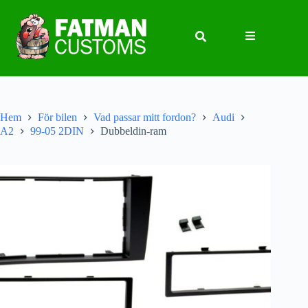
Hem
För bilen
Vad passar mitt fordon?
Audi
A2
99-05 2DIN
Dubbeldin-ram