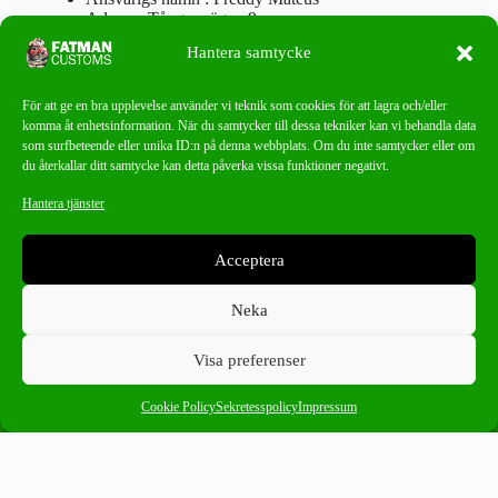
Adress : Tångenvägen 9
Postnr : 417 46 Göteborg
Hantera samtycke
Tel : 0762919666
Orgnr : 870310-5018
info@fatmancustoms.se
För att ge en bra upplevelse använder vi teknik som cookies för att lagra och/eller
Mån – Fre 10:00 – 18:00
komma åt enhetsinformation. När du samtycker till dessa tekniker kan vi behandla data
Lör -11:00 – 15:00
som surfbeteende eller unika ID:n på denna webbplats. Om du inte samtycker eller om
du återkallar ditt samtycke kan detta påverka vissa funktioner negativt.
Nyhetsbrev
Hantera tjänster
Missa aldrig ett bra erbjudande!
Acceptera
PRENUMERERA
Neka
Visa preferenser
0
97-01 2DIN B5
×
Cookie Policy
Sekretesspolicy
Impressum
Ångra ditt köp