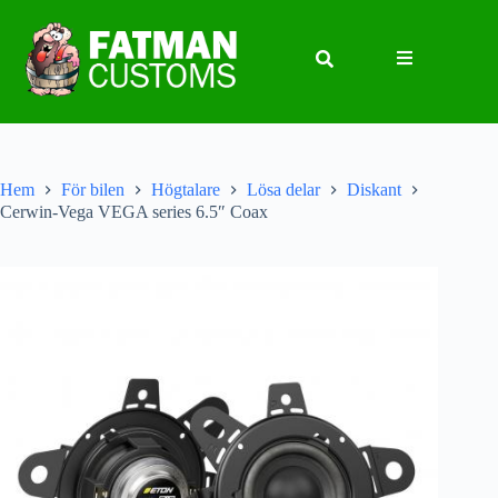
Hem
För bilen
Högtalare
Lösa delar
Diskant
Cerwin-Vega VEGA series 6.5″ Coax