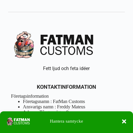
Fett ljud och feta idéer
KONTAKTINFORMATION
Företagsinformation
Företagsnamn : FatMan Customs
Ansvarigs namn : Freddy Mateus
Adress : Tångenvägen 9
Postnr : 417 46 Göteborg
Hantera samtycke
Tel : 0762919666
Orgnr : 870310-5018