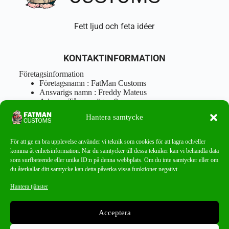
Fett ljud och feta idéer
KONTAKTINFORMATION
Företagsinformation
Företagsnamn : FatMan Customs
Ansvarigs namn : Freddy Mateus
Adress : Tångenvägen 9
Postnr : 417 46 Göteborg
Hantera samtycke
Tel : 0762919666
Orgnr : 870310-5018
info@fatmancustoms.se
För att ge en bra upplevelse använder vi teknik som cookies för att lagra och/eller
Mån – Fre 10:00 – 18:00
komma åt enhetsinformation. När du samtycker till dessa tekniker kan vi behandla data
Lör -11:00 – 15:00
som surfbeteende eller unika ID:n på denna webbplats. Om du inte samtycker eller om
du återkallar ditt samtycke kan detta påverka vissa funktioner negativt.
Nyhetsbrev
Hantera tjänster
Missa aldrig ett bra erbjudande!
Acceptera