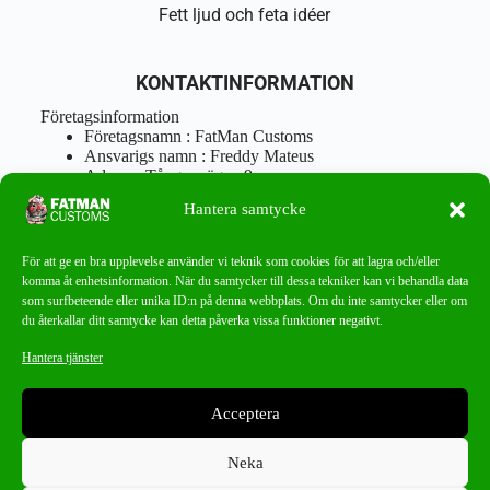
Fett ljud och feta idéer
KONTAKTINFORMATION
Företagsinformation
Företagsnamn : FatMan Customs
Ansvarigs namn : Freddy Mateus
Adress : Tångenvägen 9
Postnr : 417 46 Göteborg
Hantera samtycke
Tel : 0762919666
Orgnr : 870310-5018
info@fatmancustoms.se
För att ge en bra upplevelse använder vi teknik som cookies för att lagra och/eller
Mån – Fre 10:00 – 18:00
komma åt enhetsinformation. När du samtycker till dessa tekniker kan vi behandla data
Lör -11:00 – 15:00
som surfbeteende eller unika ID:n på denna webbplats. Om du inte samtycker eller om
du återkallar ditt samtycke kan detta påverka vissa funktioner negativt.
Nyhetsbrev
Hantera tjänster
Missa aldrig ett bra erbjudande!
Acceptera
PRENUMERERA
Neka